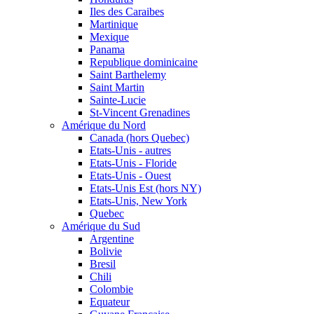
Iles des Caraibes
Martinique
Mexique
Panama
Republique dominicaine
Saint Barthelemy
Saint Martin
Sainte-Lucie
St-Vincent Grenadines
Amérique du Nord
Canada (hors Quebec)
Etats-Unis - autres
Etats-Unis - Floride
Etats-Unis - Ouest
Etats-Unis Est (hors NY)
Etats-Unis, New York
Quebec
Amérique du Sud
Argentine
Bolivie
Bresil
Chili
Colombie
Equateur