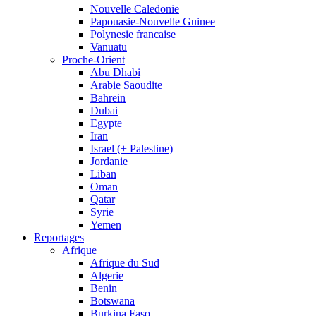
Nouvelle Caledonie
Papouasie-Nouvelle Guinee
Polynesie francaise
Vanuatu
Proche-Orient
Abu Dhabi
Arabie Saoudite
Bahrein
Dubai
Egypte
Iran
Israel (+ Palestine)
Jordanie
Liban
Oman
Qatar
Syrie
Yemen
Reportages
Afrique
Afrique du Sud
Algerie
Benin
Botswana
Burkina Faso