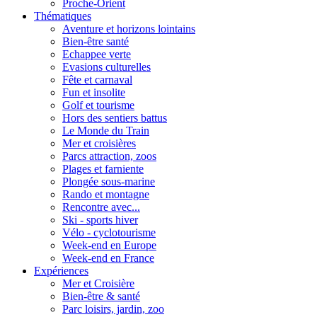
Proche-Orient
Thématiques
Aventure et horizons lointains
Bien-être santé
Echappee verte
Evasions culturelles
Fête et carnaval
Fun et insolite
Golf et tourisme
Hors des sentiers battus
Le Monde du Train
Mer et croisières
Parcs attraction, zoos
Plages et farniente
Plongée sous-marine
Rando et montagne
Rencontre avec...
Ski - sports hiver
Vélo - cyclotourisme
Week-end en Europe
Week-end en France
Expériences
Mer et Croisière
Bien-être & santé
Parc loisirs, jardin, zoo