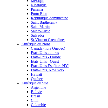
Mexique
Nicaragua
Panama
Porto Rico
Republique dominicaine
Saint Barthelemy
Saint Martin
Sainte-Lucie
Salvador
St-Vincent Grenadines
Amérique du Nord
Canada (hors Quebec)
Etats-Unis - autres
Etats-Unis - Floride
Etats-Unis - Ouest
Etats-Unis Est (hors NY)
Etats-Unis, New York
Hawaii
Quebec
Amérique du Sud
Argentine
Bolivie
Bresil
Chili
Colombie