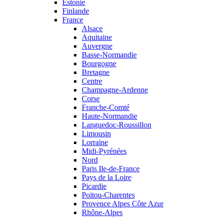
Estonie
Finlande
France
Alsace
Aquitaine
Auvergne
Basse-Normandie
Bourgogne
Bretagne
Centre
Champagne-Ardenne
Corse
Franche-Comté
Haute-Normandie
Languedoc-Roussillon
Limousin
Lorraine
Midi-Pyrénées
Nord
Paris Ile-de-France
Pays de la Loire
Picardie
Poitou-Charentes
Provence Alpes Côte Azur
Rhône-Alpes