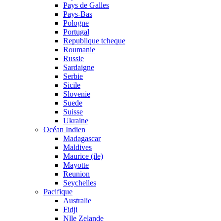
Pays de Galles
Pays-Bas
Pologne
Portugal
Republique tcheque
Roumanie
Russie
Sardaigne
Serbie
Sicile
Slovenie
Suede
Suisse
Ukraine
Océan Indien
Madagascar
Maldives
Maurice (ile)
Mayotte
Reunion
Seychelles
Pacifique
Australie
Fidji
Nlle Zelande