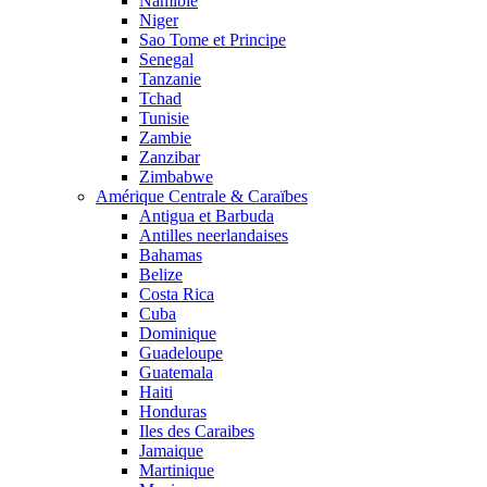
Namibie
Niger
Sao Tome et Principe
Senegal
Tanzanie
Tchad
Tunisie
Zambie
Zanzibar
Zimbabwe
Amérique Centrale & Caraïbes
Antigua et Barbuda
Antilles neerlandaises
Bahamas
Belize
Costa Rica
Cuba
Dominique
Guadeloupe
Guatemala
Haiti
Honduras
Iles des Caraibes
Jamaique
Martinique