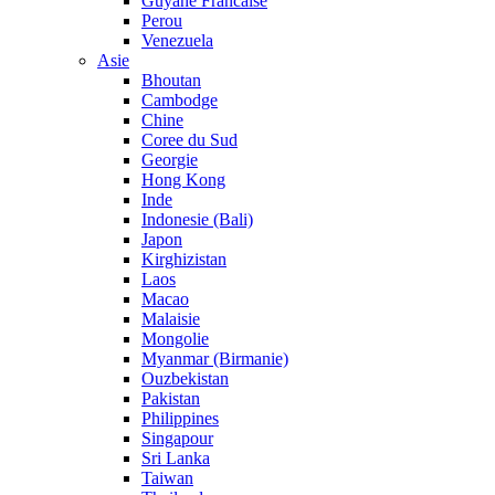
Guyane Francaise
Perou
Venezuela
Asie
Bhoutan
Cambodge
Chine
Coree du Sud
Georgie
Hong Kong
Inde
Indonesie (Bali)
Japon
Kirghizistan
Laos
Macao
Malaisie
Mongolie
Myanmar (Birmanie)
Ouzbekistan
Pakistan
Philippines
Singapour
Sri Lanka
Taiwan