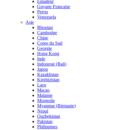
Equateur
Guyane Francaise
Perou
Venezuela
Asie
Bhoutan
Cambodge
Chine
Coree du Sud
Georgie
Hong Kong
Inde
Indonesie (Bali)
Japon
Kazakhstan
Kirghizistan
Laos
Macao
Malaisie
Mongolie
Myanmar (Birmanie)
Nepal
Ouzbekistan
Pakistan
Philippines