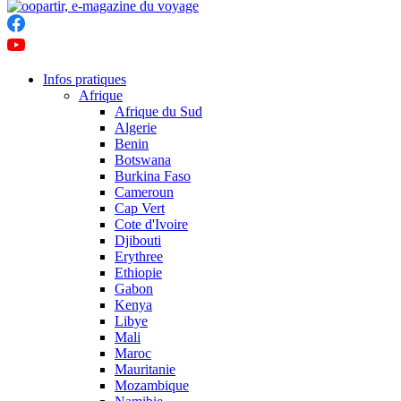
Infos pratiques
Afrique
Afrique du Sud
Algerie
Benin
Botswana
Burkina Faso
Cameroun
Cap Vert
Cote d'Ivoire
Djibouti
Erythree
Ethiopie
Gabon
Kenya
Libye
Mali
Maroc
Mauritanie
Mozambique