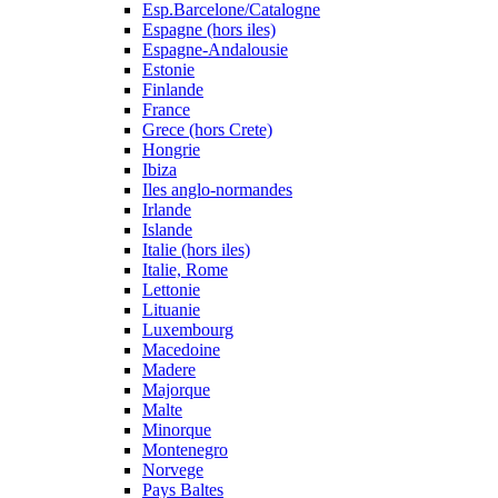
Esp.Barcelone/Catalogne
Espagne (hors iles)
Espagne-Andalousie
Estonie
Finlande
France
Grece (hors Crete)
Hongrie
Ibiza
Iles anglo-normandes
Irlande
Islande
Italie (hors iles)
Italie, Rome
Lettonie
Lituanie
Luxembourg
Macedoine
Madere
Majorque
Malte
Minorque
Montenegro
Norvege
Pays Baltes