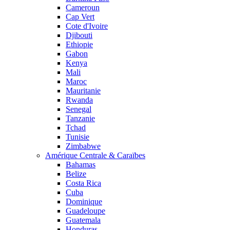
Cameroun
Cap Vert
Cote d'Ivoire
Djibouti
Ethiopie
Gabon
Kenya
Mali
Maroc
Mauritanie
Rwanda
Senegal
Tanzanie
Tchad
Tunisie
Zimbabwe
Amérique Centrale & Caraïbes
Bahamas
Belize
Costa Rica
Cuba
Dominique
Guadeloupe
Guatemala
Honduras