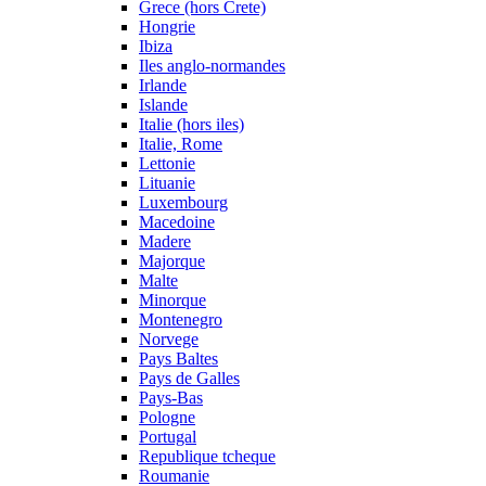
Grece (hors Crete)
Hongrie
Ibiza
Iles anglo-normandes
Irlande
Islande
Italie (hors iles)
Italie, Rome
Lettonie
Lituanie
Luxembourg
Macedoine
Madere
Majorque
Malte
Minorque
Montenegro
Norvege
Pays Baltes
Pays de Galles
Pays-Bas
Pologne
Portugal
Republique tcheque
Roumanie