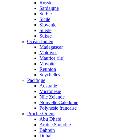
Russie
Sardaigne
Serbie
Sicile
Slovenie
Suede
Suisse
Océan Indien
Madagascar
Maldives
Maurice (ile)
Mayotte
Reunion
Seychelles
Pacifique
Australie
Micronesie
Nlle Zelande
Nouvelle Caledonie
Polynesie francaise
Proche-Orient
Abu Dhabi
Arabie Saoudite
Bahrein
Dubai