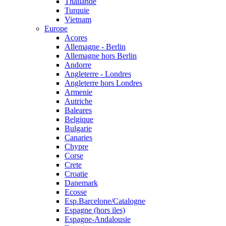
Thailande
Turquie
Vietnam
Europe
Acores
Allemagne - Berlin
Allemagne hors Berlin
Andorre
Angleterre - Londres
Angleterre hors Londres
Armenie
Autriche
Baleares
Belgique
Bulgarie
Canaries
Chypre
Corse
Crete
Croatie
Danemark
Ecosse
Esp.Barcelone/Catalogne
Espagne (hors iles)
Espagne-Andalousie