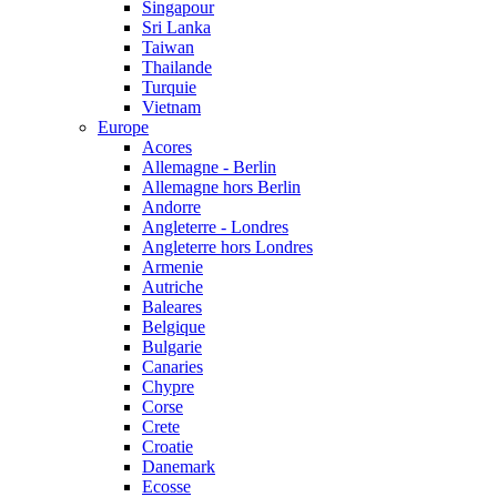
Singapour
Sri Lanka
Taiwan
Thailande
Turquie
Vietnam
Europe
Acores
Allemagne - Berlin
Allemagne hors Berlin
Andorre
Angleterre - Londres
Angleterre hors Londres
Armenie
Autriche
Baleares
Belgique
Bulgarie
Canaries
Chypre
Corse
Crete
Croatie
Danemark
Ecosse