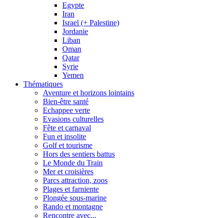
Egypte
Iran
Israel (+ Palestine)
Jordanie
Liban
Oman
Qatar
Syrie
Yemen
Thématiques
Aventure et horizons lointains
Bien-être santé
Echappee verte
Evasions culturelles
Fête et carnaval
Fun et insolite
Golf et tourisme
Hors des sentiers battus
Le Monde du Train
Mer et croisières
Parcs attraction, zoos
Plages et farniente
Plongée sous-marine
Rando et montagne
Rencontre avec...