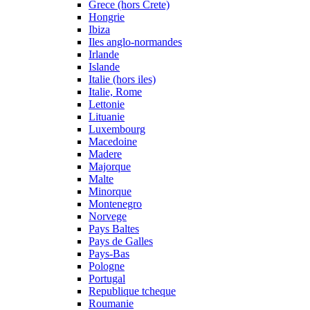
Grece (hors Crete)
Hongrie
Ibiza
Iles anglo-normandes
Irlande
Islande
Italie (hors iles)
Italie, Rome
Lettonie
Lituanie
Luxembourg
Macedoine
Madere
Majorque
Malte
Minorque
Montenegro
Norvege
Pays Baltes
Pays de Galles
Pays-Bas
Pologne
Portugal
Republique tcheque
Roumanie