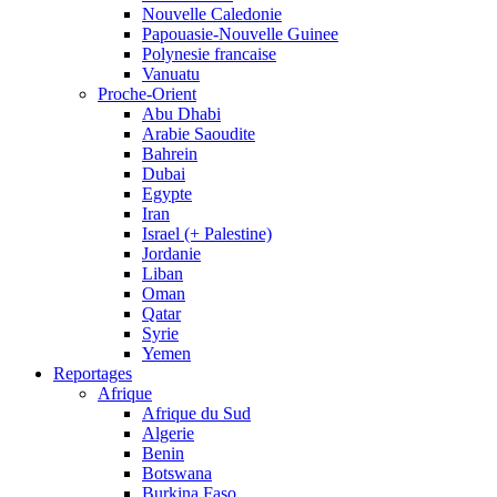
Nouvelle Caledonie
Papouasie-Nouvelle Guinee
Polynesie francaise
Vanuatu
Proche-Orient
Abu Dhabi
Arabie Saoudite
Bahrein
Dubai
Egypte
Iran
Israel (+ Palestine)
Jordanie
Liban
Oman
Qatar
Syrie
Yemen
Reportages
Afrique
Afrique du Sud
Algerie
Benin
Botswana
Burkina Faso