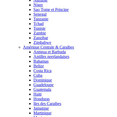
Namibie
Niger
Sao Tome et Principe
Senegal
Tanzanie
Tchad
Tunisie
Zambie
Zanzibar
Zimbabwe
Amérique Centrale & Caraïbes
Antigua et Barbuda
Antilles neerlandaises
Bahamas
Belize
Costa Rica
Cuba
Dominique
Guadeloupe
Guatemala
Haiti
Honduras
Iles des Caraibes
Jamaique
Martinique