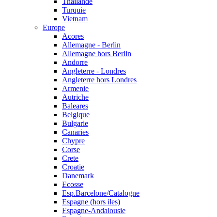
Thailande
Turquie
Vietnam
Europe
Acores
Allemagne - Berlin
Allemagne hors Berlin
Andorre
Angleterre - Londres
Angleterre hors Londres
Armenie
Autriche
Baleares
Belgique
Bulgarie
Canaries
Chypre
Corse
Crete
Croatie
Danemark
Ecosse
Esp.Barcelone/Catalogne
Espagne (hors iles)
Espagne-Andalousie