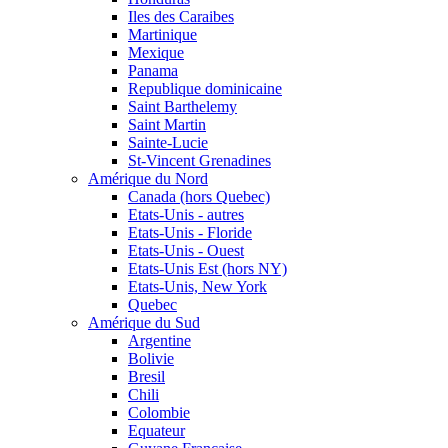
Iles des Caraibes
Martinique
Mexique
Panama
Republique dominicaine
Saint Barthelemy
Saint Martin
Sainte-Lucie
St-Vincent Grenadines
Amérique du Nord
Canada (hors Quebec)
Etats-Unis - autres
Etats-Unis - Floride
Etats-Unis - Ouest
Etats-Unis Est (hors NY)
Etats-Unis, New York
Quebec
Amérique du Sud
Argentine
Bolivie
Bresil
Chili
Colombie
Equateur