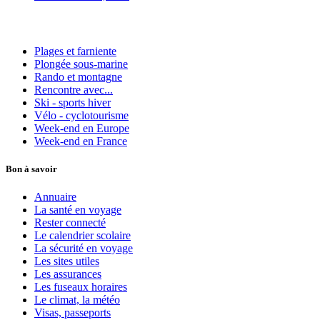
Plages et farniente
Plongée sous-marine
Rando et montagne
Rencontre avec...
Ski - sports hiver
Vélo - cyclotourisme
Week-end en Europe
Week-end en France
Bon à savoir
Annuaire
La santé en voyage
Rester connecté
Le calendrier scolaire
La sécurité en voyage
Les sites utiles
Les assurances
Les fuseaux horaires
Le climat, la météo
Visas, passeports