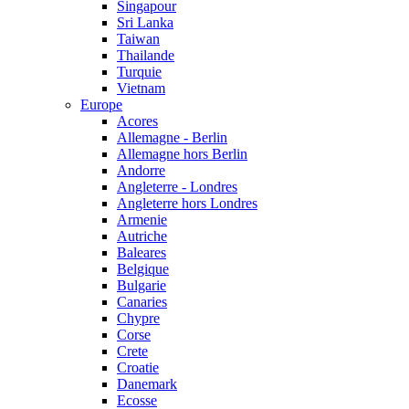
Singapour
Sri Lanka
Taiwan
Thailande
Turquie
Vietnam
Europe
Acores
Allemagne - Berlin
Allemagne hors Berlin
Andorre
Angleterre - Londres
Angleterre hors Londres
Armenie
Autriche
Baleares
Belgique
Bulgarie
Canaries
Chypre
Corse
Crete
Croatie
Danemark
Ecosse