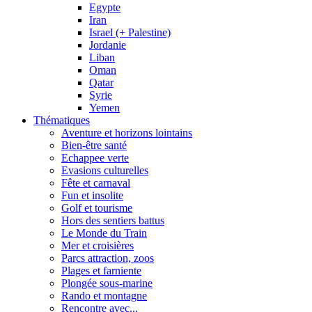
Egypte
Iran
Israel (+ Palestine)
Jordanie
Liban
Oman
Qatar
Syrie
Yemen
Thématiques
Aventure et horizons lointains
Bien-être santé
Echappee verte
Evasions culturelles
Fête et carnaval
Fun et insolite
Golf et tourisme
Hors des sentiers battus
Le Monde du Train
Mer et croisières
Parcs attraction, zoos
Plages et farniente
Plongée sous-marine
Rando et montagne
Rencontre avec...