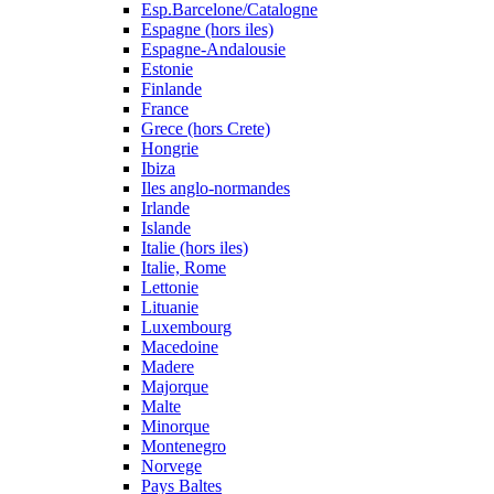
Esp.Barcelone/Catalogne
Espagne (hors iles)
Espagne-Andalousie
Estonie
Finlande
France
Grece (hors Crete)
Hongrie
Ibiza
Iles anglo-normandes
Irlande
Islande
Italie (hors iles)
Italie, Rome
Lettonie
Lituanie
Luxembourg
Macedoine
Madere
Majorque
Malte
Minorque
Montenegro
Norvege
Pays Baltes