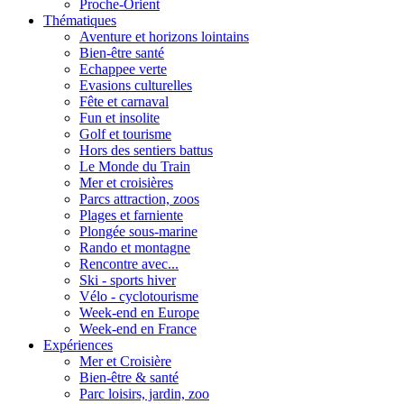
Proche-Orient
Thématiques
Aventure et horizons lointains
Bien-être santé
Echappee verte
Evasions culturelles
Fête et carnaval
Fun et insolite
Golf et tourisme
Hors des sentiers battus
Le Monde du Train
Mer et croisières
Parcs attraction, zoos
Plages et farniente
Plongée sous-marine
Rando et montagne
Rencontre avec...
Ski - sports hiver
Vélo - cyclotourisme
Week-end en Europe
Week-end en France
Expériences
Mer et Croisière
Bien-être & santé
Parc loisirs, jardin, zoo