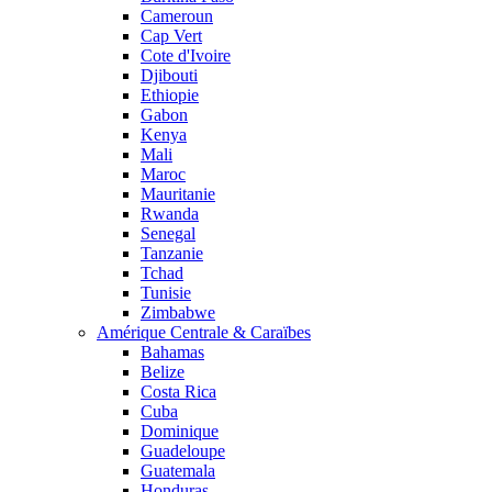
Cameroun
Cap Vert
Cote d'Ivoire
Djibouti
Ethiopie
Gabon
Kenya
Mali
Maroc
Mauritanie
Rwanda
Senegal
Tanzanie
Tchad
Tunisie
Zimbabwe
Amérique Centrale & Caraïbes
Bahamas
Belize
Costa Rica
Cuba
Dominique
Guadeloupe
Guatemala
Honduras