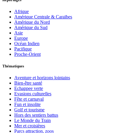
Afrique
Amérique Centrale & Caraïbes
Amérique du Nord
Amérique du Sud
Asie
Europe
Océan Indien
Pacifique
Proche-Orient
Thématiques
Aventure et horizons lointains
Bien-être santé
Echappee verte
Evasions culturelles
Fête et carnaval
Fun et insolite
Golf et tourisme
Hors des sentiers battus
Le Monde du Train
Mer et croisières
Parcs attraction, zoos