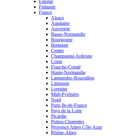
Estonie
Finlande
France
Alsace
Aquitaine
Auvergne
Basse-Normandie
Bourgogne
Bretagne
Centre
Champagne-Ardenne
Corse
Franche-Comté
Haute-Normandie
Languedoc-Roussillon
Limousin
Lorraine
Midi-Pyrénées
Nord
Paris Ile-de-France
Pays de la Loire
Picardie
Poitou-Charentes
Provence Alpes Côte Azur
Rhône-Alpes