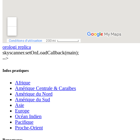
orologi replica
skyscanner.setOnLoadCallback(main);
-->
Infos pratiques
Afrique
Amérique Centrale & Caraïbes
Amérique du Nord
Amérique du Sud
Asie
Europe
Océan Indien
Pacifique
Proche-Orient
Reportages