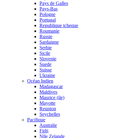
Pays de Galles
Pays-Bas
Pologne
Portugal
Republique tcheque
Roumanie
Russie
Sardaigne
Serbie
Sicile
Slovenie
Suede
Suisse
Ukraine
Océan Indien
Madagascar
Maldives
Maurice (ile)
Mayotte
Reunion
Seychelles
Pacifique
Australie
Fidji
Nlle Zelande