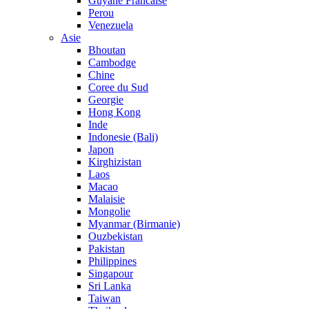
Guyane Francaise
Perou
Venezuela
Asie
Bhoutan
Cambodge
Chine
Coree du Sud
Georgie
Hong Kong
Inde
Indonesie (Bali)
Japon
Kirghizistan
Laos
Macao
Malaisie
Mongolie
Myanmar (Birmanie)
Ouzbekistan
Pakistan
Philippines
Singapour
Sri Lanka
Taiwan