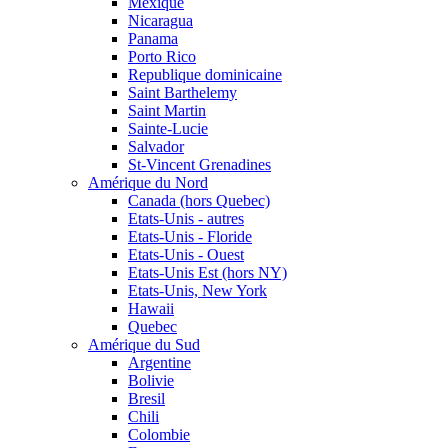
Mexique
Nicaragua
Panama
Porto Rico
Republique dominicaine
Saint Barthelemy
Saint Martin
Sainte-Lucie
Salvador
St-Vincent Grenadines
Amérique du Nord
Canada (hors Quebec)
Etats-Unis - autres
Etats-Unis - Floride
Etats-Unis - Ouest
Etats-Unis Est (hors NY)
Etats-Unis, New York
Hawaii
Quebec
Amérique du Sud
Argentine
Bolivie
Bresil
Chili
Colombie