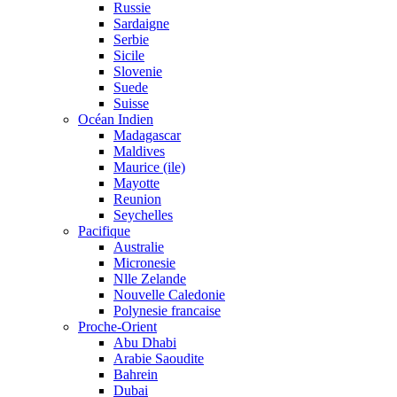
Russie
Sardaigne
Serbie
Sicile
Slovenie
Suede
Suisse
Océan Indien
Madagascar
Maldives
Maurice (ile)
Mayotte
Reunion
Seychelles
Pacifique
Australie
Micronesie
Nlle Zelande
Nouvelle Caledonie
Polynesie francaise
Proche-Orient
Abu Dhabi
Arabie Saoudite
Bahrein
Dubai