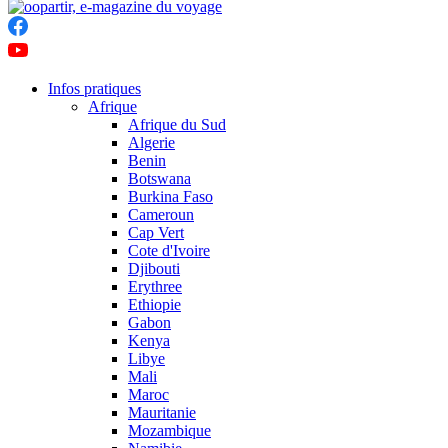
Infos pratiques
Afrique
Afrique du Sud
Algerie
Benin
Botswana
Burkina Faso
Cameroun
Cap Vert
Cote d'Ivoire
Djibouti
Erythree
Ethiopie
Gabon
Kenya
Libye
Mali
Maroc
Mauritanie
Mozambique