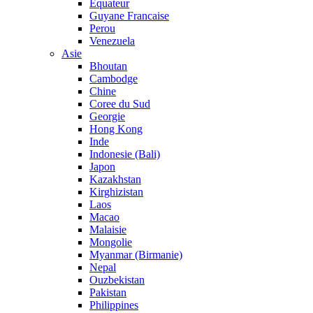
Equateur
Guyane Francaise
Perou
Venezuela
Asie
Bhoutan
Cambodge
Chine
Coree du Sud
Georgie
Hong Kong
Inde
Indonesie (Bali)
Japon
Kazakhstan
Kirghizistan
Laos
Macao
Malaisie
Mongolie
Myanmar (Birmanie)
Nepal
Ouzbekistan
Pakistan
Philippines