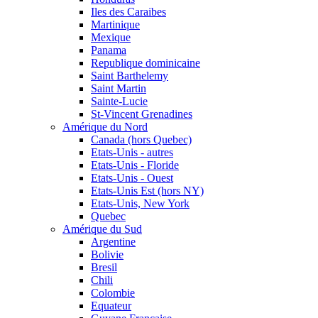
Iles des Caraibes
Martinique
Mexique
Panama
Republique dominicaine
Saint Barthelemy
Saint Martin
Sainte-Lucie
St-Vincent Grenadines
Amérique du Nord
Canada (hors Quebec)
Etats-Unis - autres
Etats-Unis - Floride
Etats-Unis - Ouest
Etats-Unis Est (hors NY)
Etats-Unis, New York
Quebec
Amérique du Sud
Argentine
Bolivie
Bresil
Chili
Colombie
Equateur