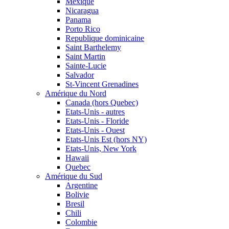
Mexique
Nicaragua
Panama
Porto Rico
Republique dominicaine
Saint Barthelemy
Saint Martin
Sainte-Lucie
Salvador
St-Vincent Grenadines
Amérique du Nord
Canada (hors Quebec)
Etats-Unis - autres
Etats-Unis - Floride
Etats-Unis - Ouest
Etats-Unis Est (hors NY)
Etats-Unis, New York
Hawaii
Quebec
Amérique du Sud
Argentine
Bolivie
Bresil
Chili
Colombie