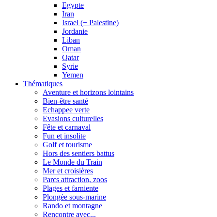
Egypte
Iran
Israel (+ Palestine)
Jordanie
Liban
Oman
Qatar
Syrie
Yemen
Thématiques
Aventure et horizons lointains
Bien-être santé
Echappee verte
Evasions culturelles
Fête et carnaval
Fun et insolite
Golf et tourisme
Hors des sentiers battus
Le Monde du Train
Mer et croisières
Parcs attraction, zoos
Plages et farniente
Plongée sous-marine
Rando et montagne
Rencontre avec...