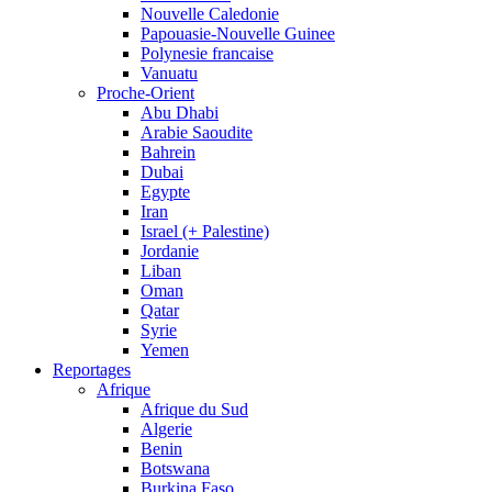
Nouvelle Caledonie
Papouasie-Nouvelle Guinee
Polynesie francaise
Vanuatu
Proche-Orient
Abu Dhabi
Arabie Saoudite
Bahrein
Dubai
Egypte
Iran
Israel (+ Palestine)
Jordanie
Liban
Oman
Qatar
Syrie
Yemen
Reportages
Afrique
Afrique du Sud
Algerie
Benin
Botswana
Burkina Faso