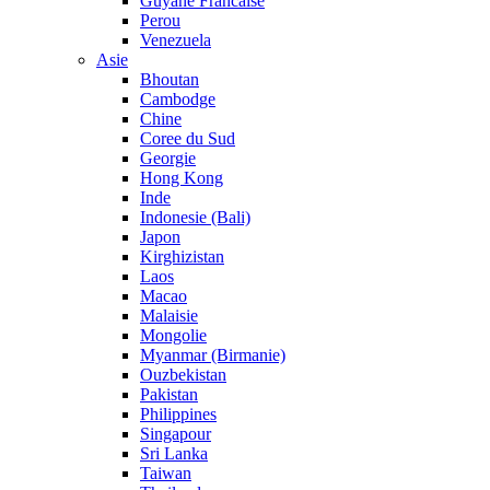
Guyane Francaise
Perou
Venezuela
Asie
Bhoutan
Cambodge
Chine
Coree du Sud
Georgie
Hong Kong
Inde
Indonesie (Bali)
Japon
Kirghizistan
Laos
Macao
Malaisie
Mongolie
Myanmar (Birmanie)
Ouzbekistan
Pakistan
Philippines
Singapour
Sri Lanka
Taiwan