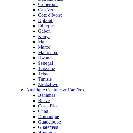
Cameroun
Cap Vert
Cote d'Ivoire
Djibouti
Ethiopie
Gabon
Kenya
Mali
Maroc
Mauritanie
Rwanda
Senegal
Tanzanie
Tchad
Tunisie
Zimbabwe
Amérique Centrale & Caraïbes
Bahamas
Belize
Costa Rica
Cuba
Dominique
Guadeloupe
Guatemala
Honduras