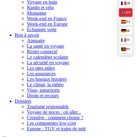
Voyage en train
FR
Rando et vélo
Montagne
EN
Week-end en France
ES
Week-end en Europe
Échappée verte
DE
Bon à savoir
Annuaire
IT
La santé en voyage
PT
Rester connecté
Le calendrier scolaire
La sécurité en voyage
Les sites utiles
Les assurances
Les fuseaux horaires
Le climat, la météo
Visas, passeports
Droits et recours
Dossiers
Tourisme responsable
Voyage de noces : où aller...
Croisière : comment choisir ?
Les compagnies low-cost
Europe : TGV et trains de nuit