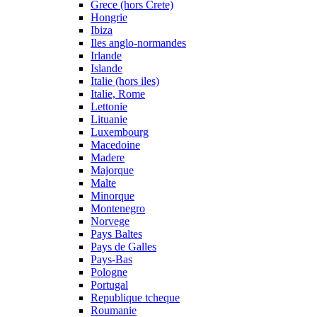
Grece (hors Crete)
Hongrie
Ibiza
Iles anglo-normandes
Irlande
Islande
Italie (hors iles)
Italie, Rome
Lettonie
Lituanie
Luxembourg
Macedoine
Madere
Majorque
Malte
Minorque
Montenegro
Norvege
Pays Baltes
Pays de Galles
Pays-Bas
Pologne
Portugal
Republique tcheque
Roumanie