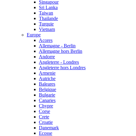
Singapour
Sri Lanka
Taiwan
Thailande
Turquie
Vietnam
Europe
Acores
Allemagne - Berlin
Allemagne hors Berlin
Andorre
Angleterre - Londres
Angleterre hors Londres
Armenie
Autriche
Baleares
Belgique
Bulgarie
Canaries
Chypre
Corse
Crete
Croatie
Danemark
Ecosse