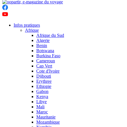
Infos pratiques
Afrique
Afrique du Sud
Algerie
Benin
Botswana
Burkina Faso
Cameroun
Cap Vert
Cote d'Ivoire
Djibouti
Erythree
Ethiopie
Gabon
Kenya
Libye
Mali
Maroc
Mauritanie
Mozambique