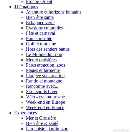
Proche-Orient
Thématiques
Aventure et horizons lointains
Bien-être santé
Echappee verte
Evasions culturelles
Fête et carnaval
Fun et insolite
Golf et tourisme
Hors des sentiers battus
Le Monde du Train
Mer et croisières
Parcs attraction, zoos
Plages et farniente
Plongée sous-marine
Rando et montagne
Rencontre avec...
Ski - sports hiver
Vélo - cyclotourisme
Week-end en Europe
Week-end en France
Expériences
Mer et Croisière
Bien-être & santé
Parc loisirs, jardin, zoo