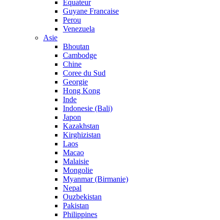
Equateur
Guyane Francaise
Perou
Venezuela
Asie
Bhoutan
Cambodge
Chine
Coree du Sud
Georgie
Hong Kong
Inde
Indonesie (Bali)
Japon
Kazakhstan
Kirghizistan
Laos
Macao
Malaisie
Mongolie
Myanmar (Birmanie)
Nepal
Ouzbekistan
Pakistan
Philippines