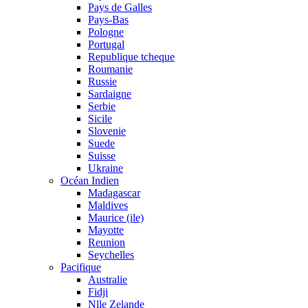
Pays de Galles
Pays-Bas
Pologne
Portugal
Republique tcheque
Roumanie
Russie
Sardaigne
Serbie
Sicile
Slovenie
Suede
Suisse
Ukraine
Océan Indien
Madagascar
Maldives
Maurice (ile)
Mayotte
Reunion
Seychelles
Pacifique
Australie
Fidji
Nlle Zelande