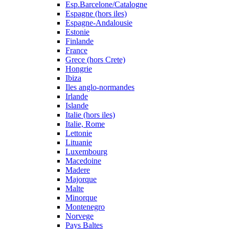
Esp.Barcelone/Catalogne
Espagne (hors iles)
Espagne-Andalousie
Estonie
Finlande
France
Grece (hors Crete)
Hongrie
Ibiza
Iles anglo-normandes
Irlande
Islande
Italie (hors iles)
Italie, Rome
Lettonie
Lituanie
Luxembourg
Macedoine
Madere
Majorque
Malte
Minorque
Montenegro
Norvege
Pays Baltes