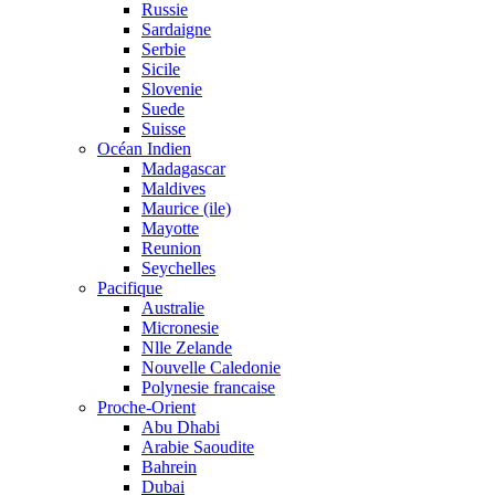
Russie
Sardaigne
Serbie
Sicile
Slovenie
Suede
Suisse
Océan Indien
Madagascar
Maldives
Maurice (ile)
Mayotte
Reunion
Seychelles
Pacifique
Australie
Micronesie
Nlle Zelande
Nouvelle Caledonie
Polynesie francaise
Proche-Orient
Abu Dhabi
Arabie Saoudite
Bahrein
Dubai