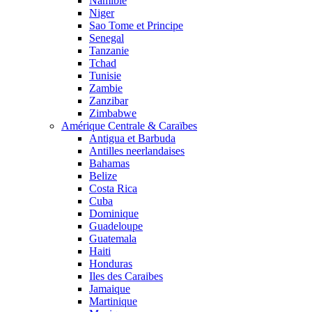
Namibie
Niger
Sao Tome et Principe
Senegal
Tanzanie
Tchad
Tunisie
Zambie
Zanzibar
Zimbabwe
Amérique Centrale & Caraïbes
Antigua et Barbuda
Antilles neerlandaises
Bahamas
Belize
Costa Rica
Cuba
Dominique
Guadeloupe
Guatemala
Haiti
Honduras
Iles des Caraibes
Jamaique
Martinique