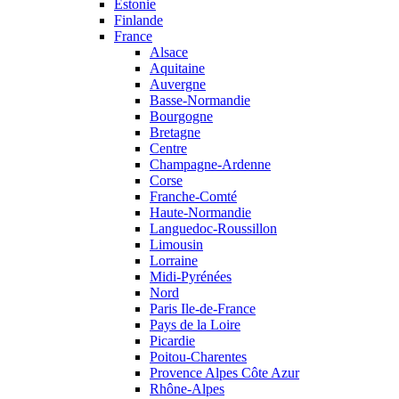
Estonie
Finlande
France
Alsace
Aquitaine
Auvergne
Basse-Normandie
Bourgogne
Bretagne
Centre
Champagne-Ardenne
Corse
Franche-Comté
Haute-Normandie
Languedoc-Roussillon
Limousin
Lorraine
Midi-Pyrénées
Nord
Paris Ile-de-France
Pays de la Loire
Picardie
Poitou-Charentes
Provence Alpes Côte Azur
Rhône-Alpes