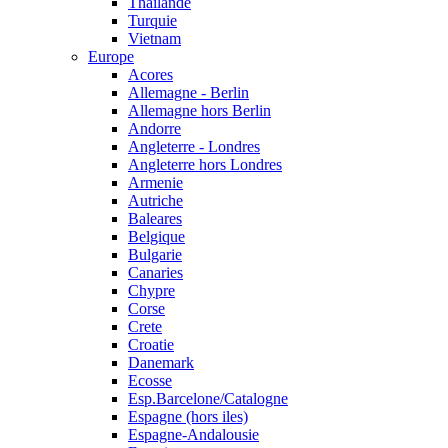
Thailande
Turquie
Vietnam
Europe
Acores
Allemagne - Berlin
Allemagne hors Berlin
Andorre
Angleterre - Londres
Angleterre hors Londres
Armenie
Autriche
Baleares
Belgique
Bulgarie
Canaries
Chypre
Corse
Crete
Croatie
Danemark
Ecosse
Esp.Barcelone/Catalogne
Espagne (hors iles)
Espagne-Andalousie