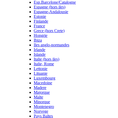
Esp.Barcelone/Catalogne
Espagne (hors iles)
Espagne-Andalousie
Estonie
Finlande
France
Grece (hors Crete)
Hongrie
Ibiza
Iles anglo-normandes
Irlande
Islande
Italie (hors iles)
Italie, Rome
Lettonie
Lituanie
Luxembourg
Macedoine
Madere
Majorque
Malte
Minorque
Montenegro
Norvege
Pays Baltes