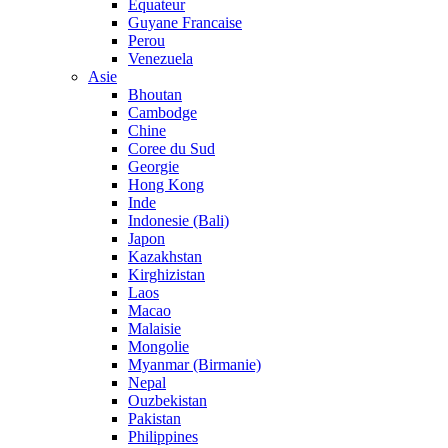
Equateur
Guyane Francaise
Perou
Venezuela
Asie
Bhoutan
Cambodge
Chine
Coree du Sud
Georgie
Hong Kong
Inde
Indonesie (Bali)
Japon
Kazakhstan
Kirghizistan
Laos
Macao
Malaisie
Mongolie
Myanmar (Birmanie)
Nepal
Ouzbekistan
Pakistan
Philippines