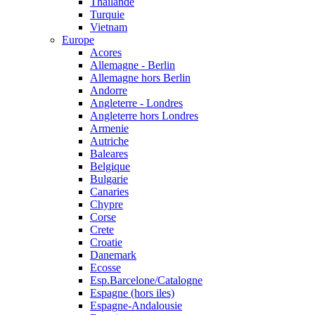
Thailande
Turquie
Vietnam
Europe
Acores
Allemagne - Berlin
Allemagne hors Berlin
Andorre
Angleterre - Londres
Angleterre hors Londres
Armenie
Autriche
Baleares
Belgique
Bulgarie
Canaries
Chypre
Corse
Crete
Croatie
Danemark
Ecosse
Esp.Barcelone/Catalogne
Espagne (hors iles)
Espagne-Andalousie