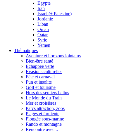
Egypte
Iran
Israel (+ Palestine)
Jordanie
Liban
Oman
Qatar
Syrie
Yemen
Thématiques
Aventure et horizons lointains
Bien-être santé
Echappee verte
Evasions culturelles
Fête et carnaval
Fun et insolite
Golf et tourisme
Hors des sentiers battus
Le Monde du Train
Mer et croisières
Parcs attraction, zoos
Plages et farniente
Plongée sous-marine
Rando et montagne
Rencontre avec...