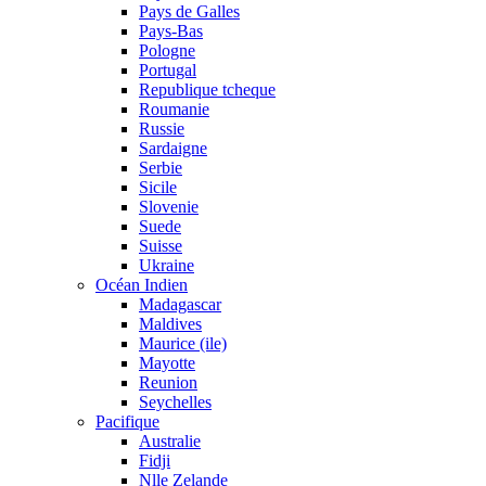
Pays de Galles
Pays-Bas
Pologne
Portugal
Republique tcheque
Roumanie
Russie
Sardaigne
Serbie
Sicile
Slovenie
Suede
Suisse
Ukraine
Océan Indien
Madagascar
Maldives
Maurice (ile)
Mayotte
Reunion
Seychelles
Pacifique
Australie
Fidji
Nlle Zelande