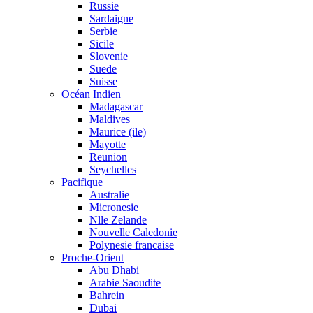
Russie
Sardaigne
Serbie
Sicile
Slovenie
Suede
Suisse
Océan Indien
Madagascar
Maldives
Maurice (ile)
Mayotte
Reunion
Seychelles
Pacifique
Australie
Micronesie
Nlle Zelande
Nouvelle Caledonie
Polynesie francaise
Proche-Orient
Abu Dhabi
Arabie Saoudite
Bahrein
Dubai