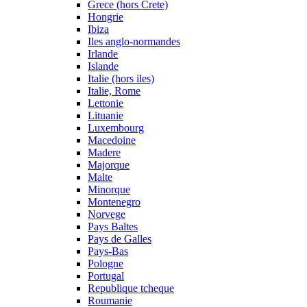
Grece (hors Crete)
Hongrie
Ibiza
Iles anglo-normandes
Irlande
Islande
Italie (hors iles)
Italie, Rome
Lettonie
Lituanie
Luxembourg
Macedoine
Madere
Majorque
Malte
Minorque
Montenegro
Norvege
Pays Baltes
Pays de Galles
Pays-Bas
Pologne
Portugal
Republique tcheque
Roumanie