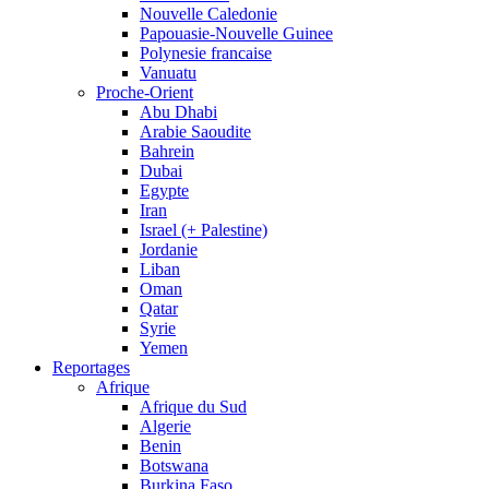
Nouvelle Caledonie
Papouasie-Nouvelle Guinee
Polynesie francaise
Vanuatu
Proche-Orient
Abu Dhabi
Arabie Saoudite
Bahrein
Dubai
Egypte
Iran
Israel (+ Palestine)
Jordanie
Liban
Oman
Qatar
Syrie
Yemen
Reportages
Afrique
Afrique du Sud
Algerie
Benin
Botswana
Burkina Faso