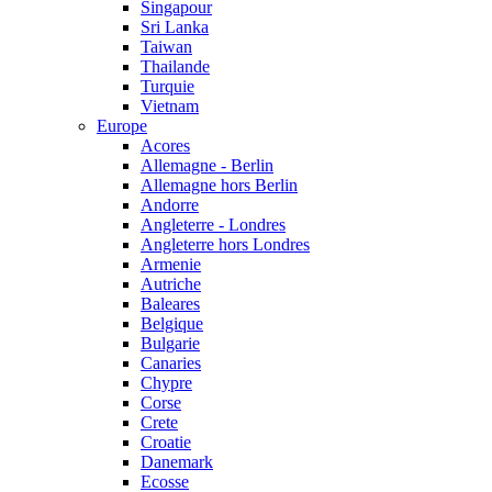
Singapour
Sri Lanka
Taiwan
Thailande
Turquie
Vietnam
Europe
Acores
Allemagne - Berlin
Allemagne hors Berlin
Andorre
Angleterre - Londres
Angleterre hors Londres
Armenie
Autriche
Baleares
Belgique
Bulgarie
Canaries
Chypre
Corse
Crete
Croatie
Danemark
Ecosse