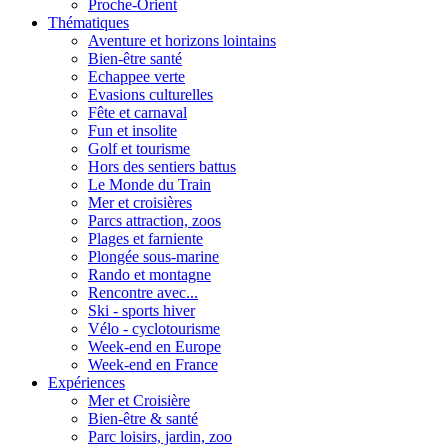
Proche-Orient
Thématiques
Aventure et horizons lointains
Bien-être santé
Echappee verte
Evasions culturelles
Fête et carnaval
Fun et insolite
Golf et tourisme
Hors des sentiers battus
Le Monde du Train
Mer et croisières
Parcs attraction, zoos
Plages et farniente
Plongée sous-marine
Rando et montagne
Rencontre avec...
Ski - sports hiver
Vélo - cyclotourisme
Week-end en Europe
Week-end en France
Expériences
Mer et Croisière
Bien-être & santé
Parc loisirs, jardin, zoo