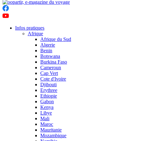
Infos pratiques
Afrique
Afrique du Sud
Algerie
Benin
Botswana
Burkina Faso
Cameroun
Cap Vert
Cote d'Ivoire
Djibouti
Erythree
Ethiopie
Gabon
Kenya
Libye
Mali
Maroc
Mauritanie
Mozambique