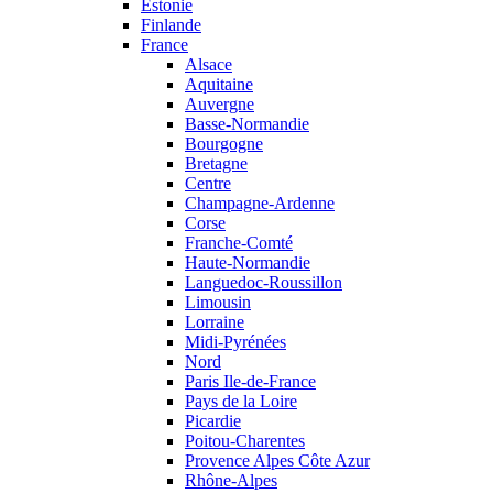
Estonie
Finlande
France
Alsace
Aquitaine
Auvergne
Basse-Normandie
Bourgogne
Bretagne
Centre
Champagne-Ardenne
Corse
Franche-Comté
Haute-Normandie
Languedoc-Roussillon
Limousin
Lorraine
Midi-Pyrénées
Nord
Paris Ile-de-France
Pays de la Loire
Picardie
Poitou-Charentes
Provence Alpes Côte Azur
Rhône-Alpes