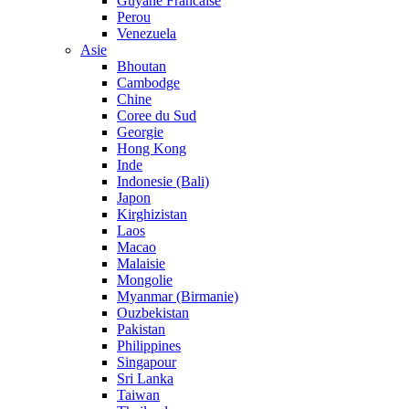
Guyane Francaise
Perou
Venezuela
Asie
Bhoutan
Cambodge
Chine
Coree du Sud
Georgie
Hong Kong
Inde
Indonesie (Bali)
Japon
Kirghizistan
Laos
Macao
Malaisie
Mongolie
Myanmar (Birmanie)
Ouzbekistan
Pakistan
Philippines
Singapour
Sri Lanka
Taiwan