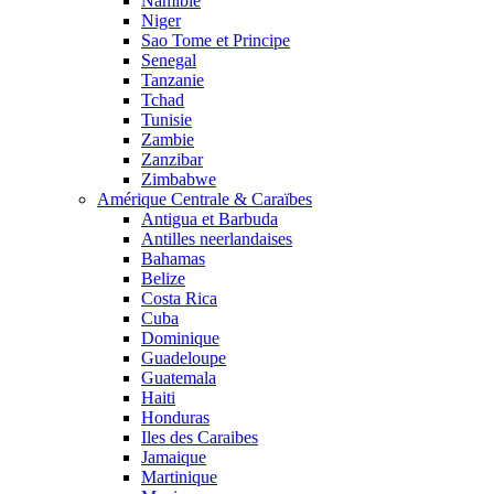
Namibie
Niger
Sao Tome et Principe
Senegal
Tanzanie
Tchad
Tunisie
Zambie
Zanzibar
Zimbabwe
Amérique Centrale & Caraïbes
Antigua et Barbuda
Antilles neerlandaises
Bahamas
Belize
Costa Rica
Cuba
Dominique
Guadeloupe
Guatemala
Haiti
Honduras
Iles des Caraibes
Jamaique
Martinique