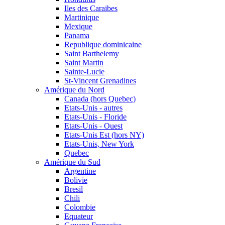
Iles des Caraibes
Martinique
Mexique
Panama
Republique dominicaine
Saint Barthelemy
Saint Martin
Sainte-Lucie
St-Vincent Grenadines
Amérique du Nord
Canada (hors Quebec)
Etats-Unis - autres
Etats-Unis - Floride
Etats-Unis - Ouest
Etats-Unis Est (hors NY)
Etats-Unis, New York
Quebec
Amérique du Sud
Argentine
Bolivie
Bresil
Chili
Colombie
Equateur