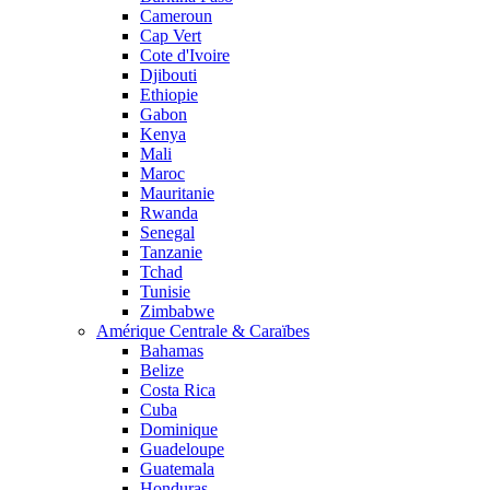
Cameroun
Cap Vert
Cote d'Ivoire
Djibouti
Ethiopie
Gabon
Kenya
Mali
Maroc
Mauritanie
Rwanda
Senegal
Tanzanie
Tchad
Tunisie
Zimbabwe
Amérique Centrale & Caraïbes
Bahamas
Belize
Costa Rica
Cuba
Dominique
Guadeloupe
Guatemala
Honduras