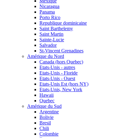
Mexique
Nicaragua
Panama
Porto Rico
Republique dominicaine
Saint Barthelemy
Saint Martin
Sainte-Lucie
Salvador
St-Vincent Grenadines
Amérique du Nord
Canada (hors Quebec)
Etats-Unis - autres
Etats-Unis - Floride
Etats-Unis - Ouest
Etats-Unis Est (hors NY)
Etats-Unis, New York
Hawaii
Quebec
Amérique du Sud
Argentine
Bolivie
Bresil
Chili
Colombie