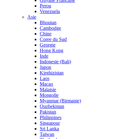
Guyane Francaise
Perou
Venezuela
Asie
Bhoutan
Cambodge
Chine
Coree du Sud
Georgie
Hong Kong
Inde
Indonesie (Bali)
Japon
Kirghizistan
Laos
Macao
Malaisie
Mongolie
Myanmar (Birmanie)
Ouzbekistan
Pakistan
Philippines
Singapour
Sri Lanka
Taiwan