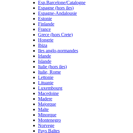
Esp.Barcelone/Catalogne
Espagne (hors iles)
Espagne-Andalousie
Estonie
Finlande
France
Grece (hors Crete)
Hongrie
Ibiza
Iles anglo-normandes
Irlande
Islande
Italie (hors iles)
Italie, Rome
Lettonie
Lituanie
Luxembourg
Macedoine
Madere
Majorque
Malte
Minorque
Montenegro
Norvege
Pays Baltes