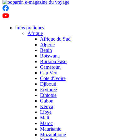
Infos pratiques
Afrique
Afrique du Sud
Algerie
Benin
Botswana
Burkina Faso
Cameroun
Cap Vert
Cote d'Ivoire
Djibouti
Erythree
Ethiopie
Gabon
Kenya
Libye
Mali
Maroc
Mauritanie
Mozambique