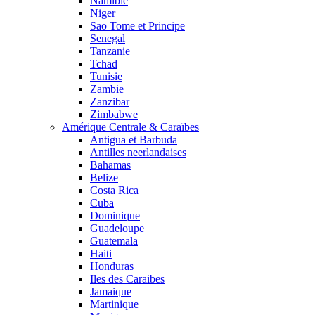
Namibie
Niger
Sao Tome et Principe
Senegal
Tanzanie
Tchad
Tunisie
Zambie
Zanzibar
Zimbabwe
Amérique Centrale & Caraïbes
Antigua et Barbuda
Antilles neerlandaises
Bahamas
Belize
Costa Rica
Cuba
Dominique
Guadeloupe
Guatemala
Haiti
Honduras
Iles des Caraibes
Jamaique
Martinique