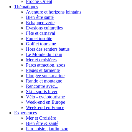
Proche-Orient
Thématiques
Aventure et horizons lointains
Bien-être santé
Echappee verte
Evasions culturelles
Fête et carnaval
Fun et insolite
Golf et tourisme
Hors des sentiers battus
Le Monde du Train
Mer et croisières
Parcs attraction, zoos
Plages et farniente
Plongée sous-marine
Rando et montagne
Rencontre avec...
Ski - sports hiver
Vélo - cyclotourisme
Week-end en Europe
Week-end en France
Expériences
Mer et Croisière
Bien-être & santé
Parc loisirs, jardin, zoo