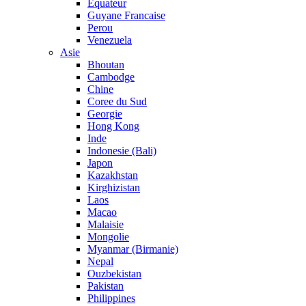
Equateur
Guyane Francaise
Perou
Venezuela
Asie
Bhoutan
Cambodge
Chine
Coree du Sud
Georgie
Hong Kong
Inde
Indonesie (Bali)
Japon
Kazakhstan
Kirghizistan
Laos
Macao
Malaisie
Mongolie
Myanmar (Birmanie)
Nepal
Ouzbekistan
Pakistan
Philippines