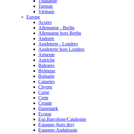
Thailande
Turquie
Vietnam
Europe
Acores
Allemagne - Berlin
Allemagne hors Berlin
Andorre
Angleterre - Londres
Angleterre hors Londres
Armenie
Autriche
Baleares
Belgique
Bulgarie
Canaries
Chypre
Corse
Crete
Croatie
Danemark
Ecosse
Esp.Barcelone/Catalogne
Espagne (hors iles)
Espagne-Andalousie