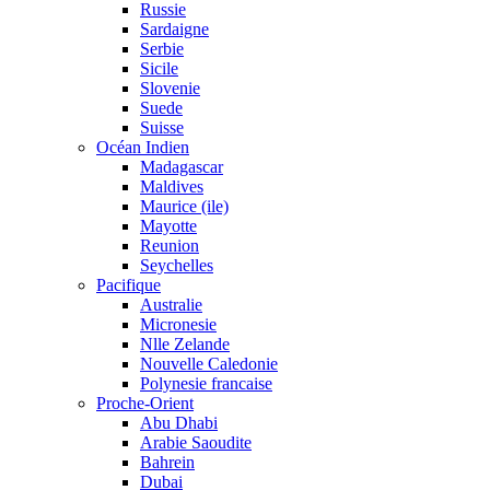
Russie
Sardaigne
Serbie
Sicile
Slovenie
Suede
Suisse
Océan Indien
Madagascar
Maldives
Maurice (ile)
Mayotte
Reunion
Seychelles
Pacifique
Australie
Micronesie
Nlle Zelande
Nouvelle Caledonie
Polynesie francaise
Proche-Orient
Abu Dhabi
Arabie Saoudite
Bahrein
Dubai