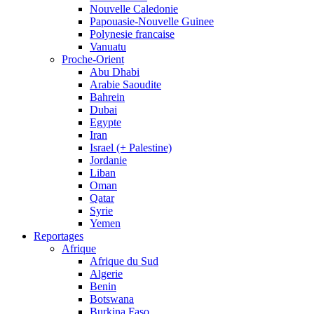
Nouvelle Caledonie
Papouasie-Nouvelle Guinee
Polynesie francaise
Vanuatu
Proche-Orient
Abu Dhabi
Arabie Saoudite
Bahrein
Dubai
Egypte
Iran
Israel (+ Palestine)
Jordanie
Liban
Oman
Qatar
Syrie
Yemen
Reportages
Afrique
Afrique du Sud
Algerie
Benin
Botswana
Burkina Faso