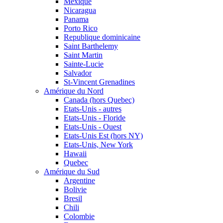
Mexique
Nicaragua
Panama
Porto Rico
Republique dominicaine
Saint Barthelemy
Saint Martin
Sainte-Lucie
Salvador
St-Vincent Grenadines
Amérique du Nord
Canada (hors Quebec)
Etats-Unis - autres
Etats-Unis - Floride
Etats-Unis - Ouest
Etats-Unis Est (hors NY)
Etats-Unis, New York
Hawaii
Quebec
Amérique du Sud
Argentine
Bolivie
Bresil
Chili
Colombie