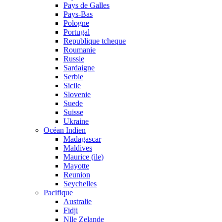
Pays de Galles
Pays-Bas
Pologne
Portugal
Republique tcheque
Roumanie
Russie
Sardaigne
Serbie
Sicile
Slovenie
Suede
Suisse
Ukraine
Océan Indien
Madagascar
Maldives
Maurice (ile)
Mayotte
Reunion
Seychelles
Pacifique
Australie
Fidji
Nlle Zelande