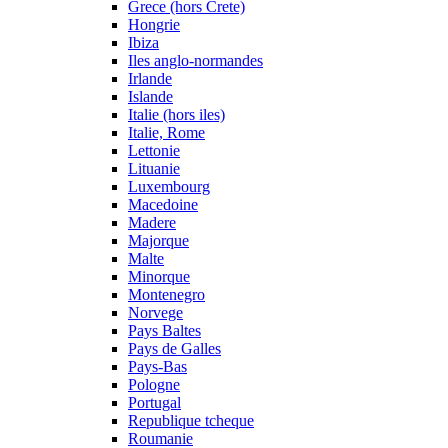
Grece (hors Crete)
Hongrie
Ibiza
Iles anglo-normandes
Irlande
Islande
Italie (hors iles)
Italie, Rome
Lettonie
Lituanie
Luxembourg
Macedoine
Madere
Majorque
Malte
Minorque
Montenegro
Norvege
Pays Baltes
Pays de Galles
Pays-Bas
Pologne
Portugal
Republique tcheque
Roumanie