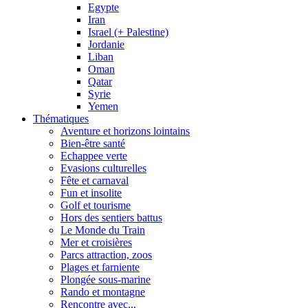
Egypte
Iran
Israel (+ Palestine)
Jordanie
Liban
Oman
Qatar
Syrie
Yemen
Thématiques
Aventure et horizons lointains
Bien-être santé
Echappee verte
Evasions culturelles
Fête et carnaval
Fun et insolite
Golf et tourisme
Hors des sentiers battus
Le Monde du Train
Mer et croisières
Parcs attraction, zoos
Plages et farniente
Plongée sous-marine
Rando et montagne
Rencontre avec...