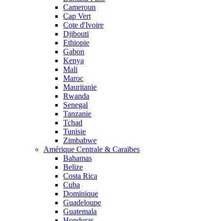
Cameroun
Cap Vert
Cote d'Ivoire
Djibouti
Ethiopie
Gabon
Kenya
Mali
Maroc
Mauritanie
Rwanda
Senegal
Tanzanie
Tchad
Tunisie
Zimbabwe
Amérique Centrale & Caraïbes
Bahamas
Belize
Costa Rica
Cuba
Dominique
Guadeloupe
Guatemala
Honduras