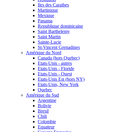
Iles des Caraibes
Martinique
Mexique
Panama
Republique dominicaine
Saint Barthelemy
Saint Martin
Sainte-Lucie
St-Vincent Grenadines
Amérique du Nord
Canada (hors Quebec)
Etats-Unis - autres
Etats-Unis - Floride
Etats-Unis - Ouest
Etats-Unis Est (hors NY)
Etats-Unis, New York
Quebec
Amérique du Sud
Argentine
Bolivie
Bresil
Chili
Colombie
Equateur