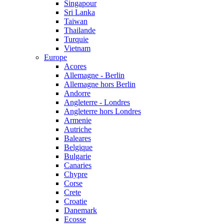
Singapour
Sri Lanka
Taiwan
Thailande
Turquie
Vietnam
Europe
Acores
Allemagne - Berlin
Allemagne hors Berlin
Andorre
Angleterre - Londres
Angleterre hors Londres
Armenie
Autriche
Baleares
Belgique
Bulgarie
Canaries
Chypre
Corse
Crete
Croatie
Danemark
Ecosse