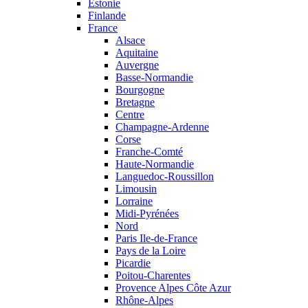
Estonie
Finlande
France
Alsace
Aquitaine
Auvergne
Basse-Normandie
Bourgogne
Bretagne
Centre
Champagne-Ardenne
Corse
Franche-Comté
Haute-Normandie
Languedoc-Roussillon
Limousin
Lorraine
Midi-Pyrénées
Nord
Paris Ile-de-France
Pays de la Loire
Picardie
Poitou-Charentes
Provence Alpes Côte Azur
Rhône-Alpes