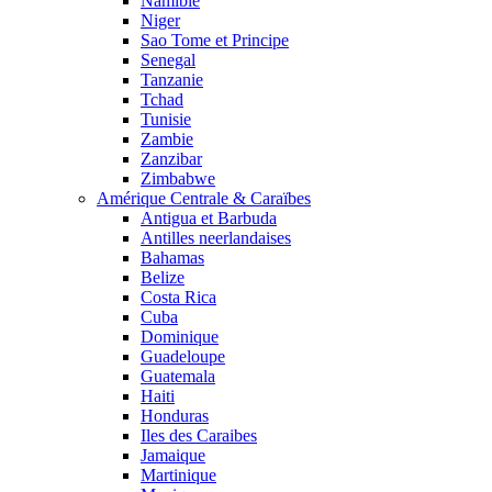
Namibie
Niger
Sao Tome et Principe
Senegal
Tanzanie
Tchad
Tunisie
Zambie
Zanzibar
Zimbabwe
Amérique Centrale & Caraïbes
Antigua et Barbuda
Antilles neerlandaises
Bahamas
Belize
Costa Rica
Cuba
Dominique
Guadeloupe
Guatemala
Haiti
Honduras
Iles des Caraibes
Jamaique
Martinique