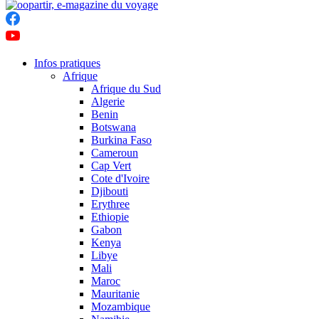
Infos pratiques
Afrique
Afrique du Sud
Algerie
Benin
Botswana
Burkina Faso
Cameroun
Cap Vert
Cote d'Ivoire
Djibouti
Erythree
Ethiopie
Gabon
Kenya
Libye
Mali
Maroc
Mauritanie
Mozambique