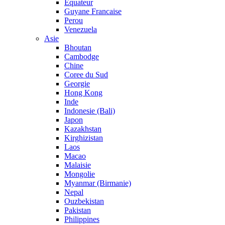
Equateur
Guyane Francaise
Perou
Venezuela
Asie
Bhoutan
Cambodge
Chine
Coree du Sud
Georgie
Hong Kong
Inde
Indonesie (Bali)
Japon
Kazakhstan
Kirghizistan
Laos
Macao
Malaisie
Mongolie
Myanmar (Birmanie)
Nepal
Ouzbekistan
Pakistan
Philippines