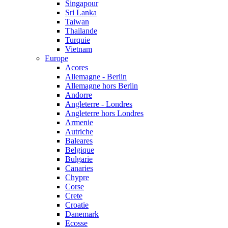
Singapour
Sri Lanka
Taiwan
Thailande
Turquie
Vietnam
Europe
Acores
Allemagne - Berlin
Allemagne hors Berlin
Andorre
Angleterre - Londres
Angleterre hors Londres
Armenie
Autriche
Baleares
Belgique
Bulgarie
Canaries
Chypre
Corse
Crete
Croatie
Danemark
Ecosse