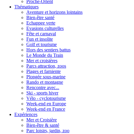
Proche-Orient
Thématiques
Aventure et horizons lointains
Bien-être santé
Echappee verte
Evasions culturelles
Fête et carnaval
Fun et insolite
Golf et tourisme
Hors des sentiers battus
Le Monde du Train
Mer et croisières
Parcs attraction, zoos
Plages et farniente
Plongée sous-marine
Rando et montagne
Rencontre avec...
Ski - sports hiver
Vélo - cyclotourisme
Week-end en Europe
Week-end en France
Expériences
Mer et Croisière
Bien-être & santé
Parc loisirs, jardin, zoo