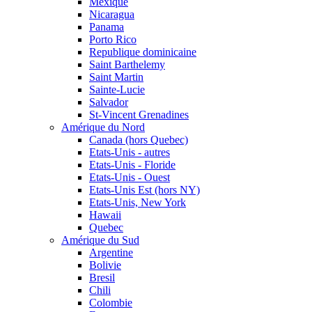
Mexique
Nicaragua
Panama
Porto Rico
Republique dominicaine
Saint Barthelemy
Saint Martin
Sainte-Lucie
Salvador
St-Vincent Grenadines
Amérique du Nord
Canada (hors Quebec)
Etats-Unis - autres
Etats-Unis - Floride
Etats-Unis - Ouest
Etats-Unis Est (hors NY)
Etats-Unis, New York
Hawaii
Quebec
Amérique du Sud
Argentine
Bolivie
Bresil
Chili
Colombie