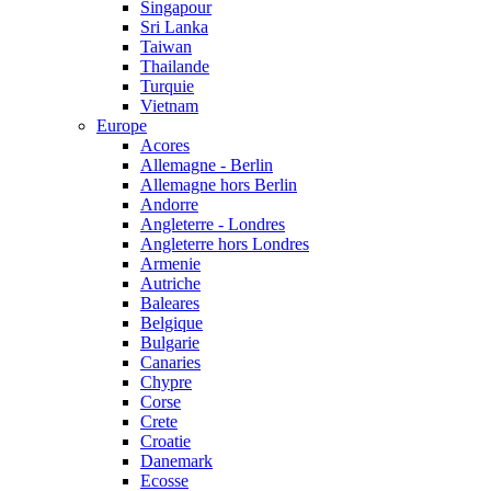
Singapour
Sri Lanka
Taiwan
Thailande
Turquie
Vietnam
Europe
Acores
Allemagne - Berlin
Allemagne hors Berlin
Andorre
Angleterre - Londres
Angleterre hors Londres
Armenie
Autriche
Baleares
Belgique
Bulgarie
Canaries
Chypre
Corse
Crete
Croatie
Danemark
Ecosse