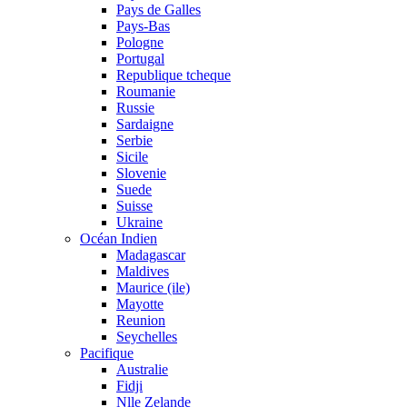
Pays de Galles
Pays-Bas
Pologne
Portugal
Republique tcheque
Roumanie
Russie
Sardaigne
Serbie
Sicile
Slovenie
Suede
Suisse
Ukraine
Océan Indien
Madagascar
Maldives
Maurice (ile)
Mayotte
Reunion
Seychelles
Pacifique
Australie
Fidji
Nlle Zelande