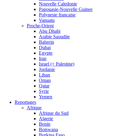
Nouvelle Caledonie
Papouasie-Nouvelle Guinee
Polynesie francaise
Vanuatu
Proche-Orient
Abu Dhabi
Arabie Saoudite
Bahrein
Dubai
Egypte
Iran
Israel (+ Palestine)
Jordanie
Liban
Oman
Qatar
Syrie
Yemen
Reportages
Afrique
Afrique du Sud
Algerie
Benin
Botswana
Burkina Faso