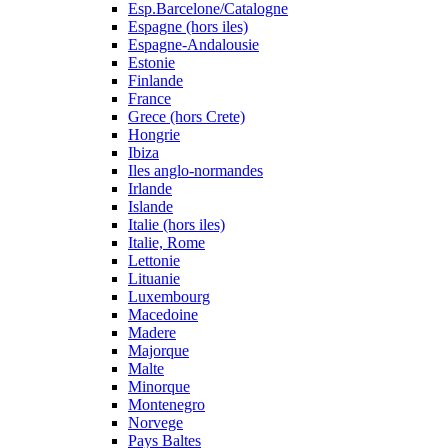
Esp.Barcelone/Catalogne
Espagne (hors iles)
Espagne-Andalousie
Estonie
Finlande
France
Grece (hors Crete)
Hongrie
Ibiza
Iles anglo-normandes
Irlande
Islande
Italie (hors iles)
Italie, Rome
Lettonie
Lituanie
Luxembourg
Macedoine
Madere
Majorque
Malte
Minorque
Montenegro
Norvege
Pays Baltes