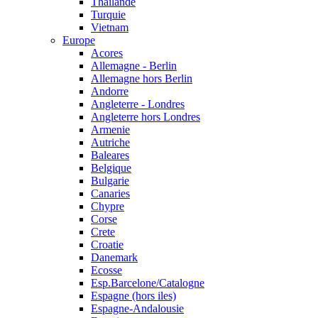
Thailande
Turquie
Vietnam
Europe
Acores
Allemagne - Berlin
Allemagne hors Berlin
Andorre
Angleterre - Londres
Angleterre hors Londres
Armenie
Autriche
Baleares
Belgique
Bulgarie
Canaries
Chypre
Corse
Crete
Croatie
Danemark
Ecosse
Esp.Barcelone/Catalogne
Espagne (hors iles)
Espagne-Andalousie