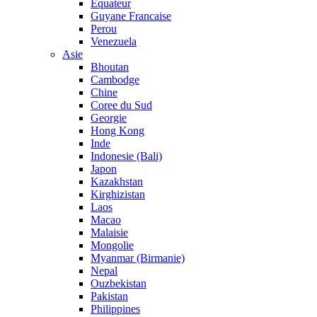
Equateur
Guyane Francaise
Perou
Venezuela
Asie
Bhoutan
Cambodge
Chine
Coree du Sud
Georgie
Hong Kong
Inde
Indonesie (Bali)
Japon
Kazakhstan
Kirghizistan
Laos
Macao
Malaisie
Mongolie
Myanmar (Birmanie)
Nepal
Ouzbekistan
Pakistan
Philippines