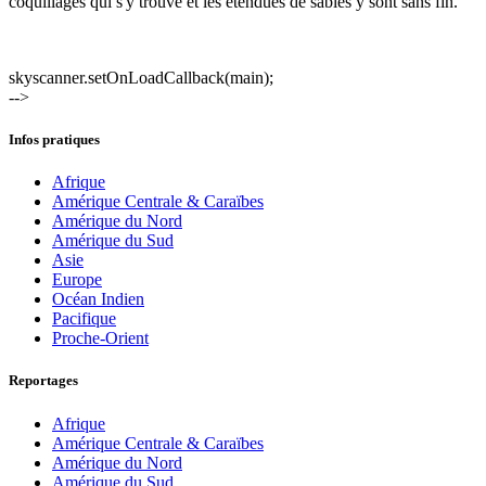
coquillages qui s'y trouve et les étendues de sables y sont sans fin.
skyscanner.setOnLoadCallback(main);
-->
Infos pratiques
Afrique
Amérique Centrale & Caraïbes
Amérique du Nord
Amérique du Sud
Asie
Europe
Océan Indien
Pacifique
Proche-Orient
Reportages
Afrique
Amérique Centrale & Caraïbes
Amérique du Nord
Amérique du Sud