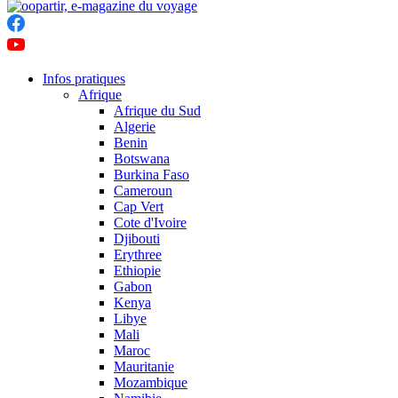
Infos pratiques
Afrique
Afrique du Sud
Algerie
Benin
Botswana
Burkina Faso
Cameroun
Cap Vert
Cote d'Ivoire
Djibouti
Erythree
Ethiopie
Gabon
Kenya
Libye
Mali
Maroc
Mauritanie
Mozambique