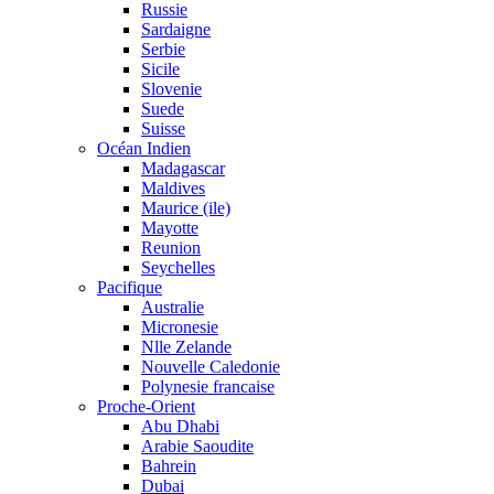
Russie
Sardaigne
Serbie
Sicile
Slovenie
Suede
Suisse
Océan Indien
Madagascar
Maldives
Maurice (ile)
Mayotte
Reunion
Seychelles
Pacifique
Australie
Micronesie
Nlle Zelande
Nouvelle Caledonie
Polynesie francaise
Proche-Orient
Abu Dhabi
Arabie Saoudite
Bahrein
Dubai