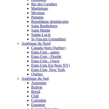
Iles des Caraibes
Martinique
Mexique
Panama
Republique dominicaine
Saint Barthelemy
Saint Martin
Sainte-Lucie
St-Vincent Grenadines
Amérique du Nord
Canada (hors Quebec)
Etats-Unis - autres
Etats-Unis - Floride
Etats-Unis - Ouest
Etats-Unis Est (hors NY)
Etats-Unis, New York
Quebec
Amérique du Sud
Argentine
Bolivie
Bresil
Chili
Colombie
Equateur