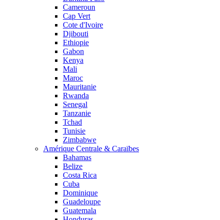
Cameroun
Cap Vert
Cote d'Ivoire
Djibouti
Ethiopie
Gabon
Kenya
Mali
Maroc
Mauritanie
Rwanda
Senegal
Tanzanie
Tchad
Tunisie
Zimbabwe
Amérique Centrale & Caraïbes
Bahamas
Belize
Costa Rica
Cuba
Dominique
Guadeloupe
Guatemala
Honduras