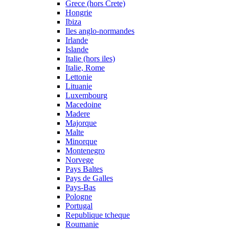
Grece (hors Crete)
Hongrie
Ibiza
Iles anglo-normandes
Irlande
Islande
Italie (hors iles)
Italie, Rome
Lettonie
Lituanie
Luxembourg
Macedoine
Madere
Majorque
Malte
Minorque
Montenegro
Norvege
Pays Baltes
Pays de Galles
Pays-Bas
Pologne
Portugal
Republique tcheque
Roumanie