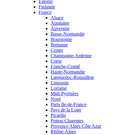
Estonie
Finlande
France
Alsace
Aquitaine
Auvergne
Basse-Normandie
Bourgogne
Bretagne
Centre
Champagne-Ardenne
Corse
Franche-Comté
Haute-Normandie
Languedoc-Roussillon
Limousin
Lorraine
Midi-Pyrénées
Nord
Paris Ile-de-France
Pays de la Loire
Picardie
Poitou-Charentes
Provence Alpes Côte Azur
Rhône-Alpes