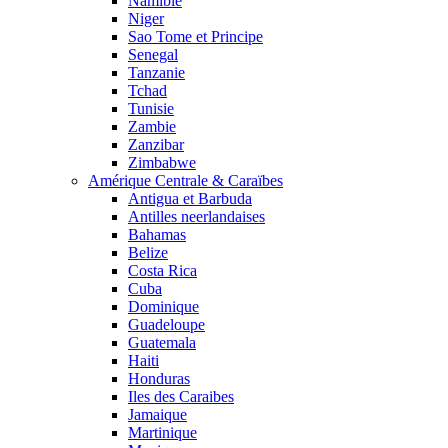
Namibie
Niger
Sao Tome et Principe
Senegal
Tanzanie
Tchad
Tunisie
Zambie
Zanzibar
Zimbabwe
Amérique Centrale & Caraïbes
Antigua et Barbuda
Antilles neerlandaises
Bahamas
Belize
Costa Rica
Cuba
Dominique
Guadeloupe
Guatemala
Haiti
Honduras
Iles des Caraibes
Jamaique
Martinique