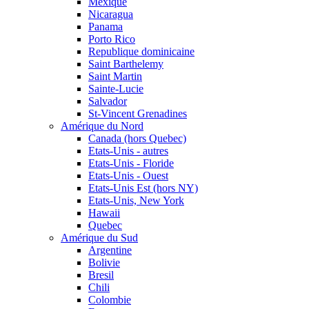
Mexique
Nicaragua
Panama
Porto Rico
Republique dominicaine
Saint Barthelemy
Saint Martin
Sainte-Lucie
Salvador
St-Vincent Grenadines
Amérique du Nord
Canada (hors Quebec)
Etats-Unis - autres
Etats-Unis - Floride
Etats-Unis - Ouest
Etats-Unis Est (hors NY)
Etats-Unis, New York
Hawaii
Quebec
Amérique du Sud
Argentine
Bolivie
Bresil
Chili
Colombie