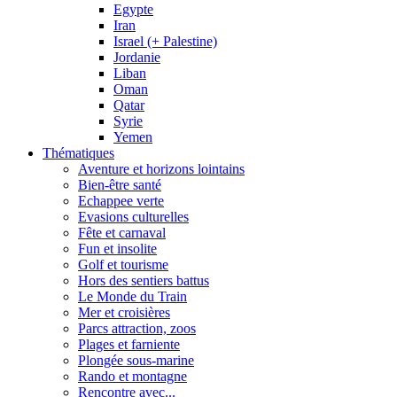
Egypte
Iran
Israel (+ Palestine)
Jordanie
Liban
Oman
Qatar
Syrie
Yemen
Thématiques
Aventure et horizons lointains
Bien-être santé
Echappee verte
Evasions culturelles
Fête et carnaval
Fun et insolite
Golf et tourisme
Hors des sentiers battus
Le Monde du Train
Mer et croisières
Parcs attraction, zoos
Plages et farniente
Plongée sous-marine
Rando et montagne
Rencontre avec...