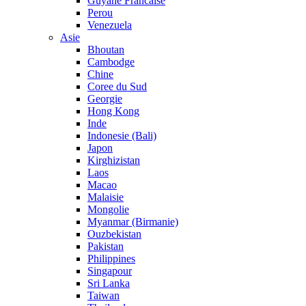
Guyane Francaise
Perou
Venezuela
Asie
Bhoutan
Cambodge
Chine
Coree du Sud
Georgie
Hong Kong
Inde
Indonesie (Bali)
Japon
Kirghizistan
Laos
Macao
Malaisie
Mongolie
Myanmar (Birmanie)
Ouzbekistan
Pakistan
Philippines
Singapour
Sri Lanka
Taiwan