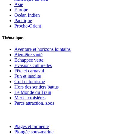
Asie
Europe
Océan Indien
Pacifique
Proche-Orient
Thématiques
Aventure et horizons lointains
Bien-être santé
Echappee verte
Evasions culturelles
Fête et carnaval
Fun et insolite
Golf et tourisme
Hors des sentiers battus
Le Monde du Train
Mer et croisières
Parcs attraction, zoos
Plages et farniente
Plongée sous-marine