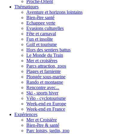
Proche-Orient
Thématiques
Aventure et horizons lointains
Bien-être santé
Echappee verte
Evasions culturelles
Fête et carnaval
Fun et insolite
Golf et tourisme
Hors des sentiers battus
Le Monde du Train
Mer et croisières
Parcs attraction, zoos
Plages et farniente
Plongée sous-marine
Rando et montagne
Rencontre avec...
Ski - sports hiver
Vélo - cyclotourisme
Week-end en Europe
Week-end en France
Expériences
Mer et Croisière
Bien-être & santé
Parc loisirs, jardin, zoo