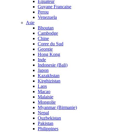
Equateur
Guyane Francaise
Perou
Venezuela
Asie
Bhoutan
Cambodge
Chine
Coree du Sud
Georgie
Hong Kong
Inde
Indonesie (Bali)
Japon
Kazakhstan
Kirghizistan
Laos
Macao
Malaisie
Mongolie
Myanmar (Birmanie)
Nepal
Ouzbekistan
Pakistan
Philippines