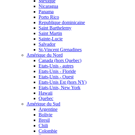
Mexique
Nicaragua
Panama
Porto Rico
Republique dominicaine
Saint Barthelemy
Saint Martin
Sainte-Lucie
Salvador
St-Vincent Grenadines
Amérique du Nord
Canada (hors Quebec)
Etats-Unis - autres
Etats-Unis - Floride
Etats-Unis - Ouest
Etats-Unis Est (hors NY)
Etats-Unis, New York
Hawaii
Quebec
Amérique du Sud
Argentine
Bolivie
Bresil
Chili
Colombie