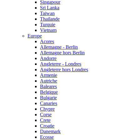
Singapour
Sri Lanka
Taiwan
Thailande
Turquie
Vietnam
Europe
Acores
Allemagne - Berlin
Allemagne hors Berlin
Andorre
Angleterre - Londres
Angleterre hors Londres
Armenie
Autriche
Baleares
Belgique
Bulgarie
Canaries
Chypre
Corse
Crete
Croatie
Danemark
Ecosse