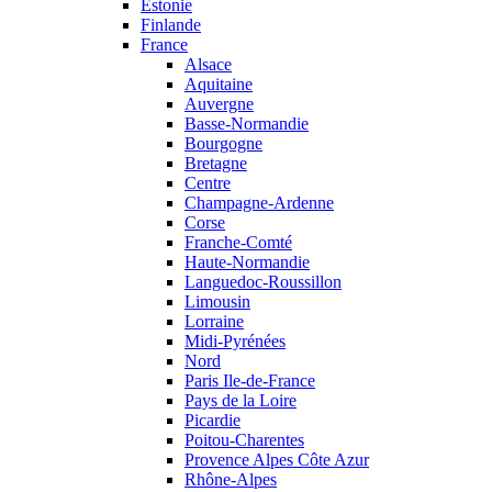
Estonie
Finlande
France
Alsace
Aquitaine
Auvergne
Basse-Normandie
Bourgogne
Bretagne
Centre
Champagne-Ardenne
Corse
Franche-Comté
Haute-Normandie
Languedoc-Roussillon
Limousin
Lorraine
Midi-Pyrénées
Nord
Paris Ile-de-France
Pays de la Loire
Picardie
Poitou-Charentes
Provence Alpes Côte Azur
Rhône-Alpes