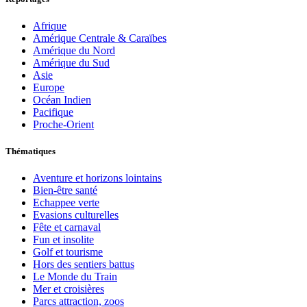
Afrique
Amérique Centrale & Caraïbes
Amérique du Nord
Amérique du Sud
Asie
Europe
Océan Indien
Pacifique
Proche-Orient
Thématiques
Aventure et horizons lointains
Bien-être santé
Echappee verte
Evasions culturelles
Fête et carnaval
Fun et insolite
Golf et tourisme
Hors des sentiers battus
Le Monde du Train
Mer et croisières
Parcs attraction, zoos