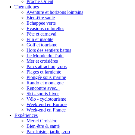
Proche-Orient
Thématiques
Aventure et horizons lointains
Bien-être santé
Echappee verte
Evasions culturelles
Fête et carnaval
Fun et insolite
Golf et tourisme
Hors des sentiers battus
Le Monde du Train
Mer et croisières
Parcs attraction, zoos
Plages et farniente
Plongée sous-marine
Rando et montagne
Rencontre avec...
Ski - sports hiver
Vélo - cyclotourisme
Week-end en Europe
Week-end en France
Expériences
Mer et Croisière
Bien-être & santé
Parc loisirs, jardin, zoo