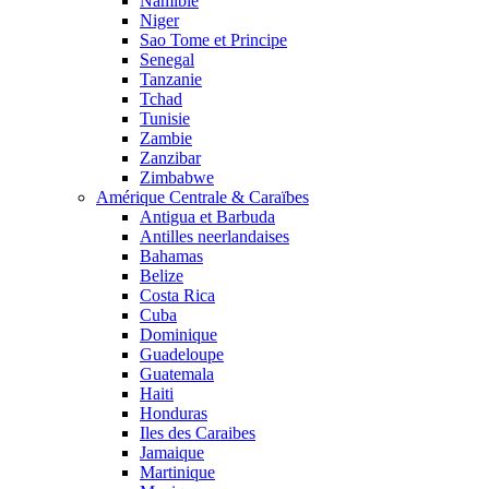
Namibie
Niger
Sao Tome et Principe
Senegal
Tanzanie
Tchad
Tunisie
Zambie
Zanzibar
Zimbabwe
Amérique Centrale & Caraïbes
Antigua et Barbuda
Antilles neerlandaises
Bahamas
Belize
Costa Rica
Cuba
Dominique
Guadeloupe
Guatemala
Haiti
Honduras
Iles des Caraibes
Jamaique
Martinique