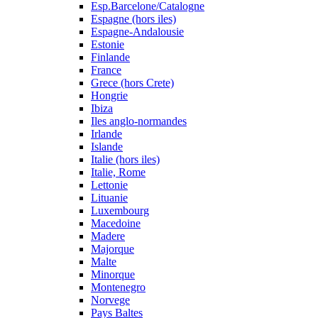
Esp.Barcelone/Catalogne
Espagne (hors iles)
Espagne-Andalousie
Estonie
Finlande
France
Grece (hors Crete)
Hongrie
Ibiza
Iles anglo-normandes
Irlande
Islande
Italie (hors iles)
Italie, Rome
Lettonie
Lituanie
Luxembourg
Macedoine
Madere
Majorque
Malte
Minorque
Montenegro
Norvege
Pays Baltes