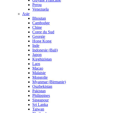
Guyane Francaise
Perou
Venezuela
Asie
Bhoutan
Cambodge
Chine
Coree du Sud
Georgie
Hong Kong
Inde
Indonesie (Bali)
Japon
Kirghizistan
Laos
Macao
Malaisie
Mongolie
Myanmar (Birmanie)
Ouzbekistan
Pakistan
Philippines
Singapour
Sri Lanka
Taiwan