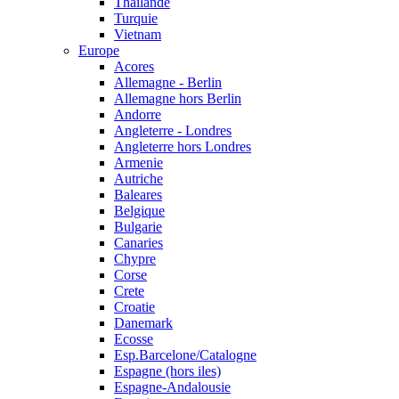
Thailande
Turquie
Vietnam
Europe
Acores
Allemagne - Berlin
Allemagne hors Berlin
Andorre
Angleterre - Londres
Angleterre hors Londres
Armenie
Autriche
Baleares
Belgique
Bulgarie
Canaries
Chypre
Corse
Crete
Croatie
Danemark
Ecosse
Esp.Barcelone/Catalogne
Espagne (hors iles)
Espagne-Andalousie