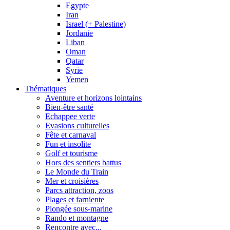
Egypte
Iran
Israel (+ Palestine)
Jordanie
Liban
Oman
Qatar
Syrie
Yemen
Thématiques
Aventure et horizons lointains
Bien-être santé
Echappee verte
Evasions culturelles
Fête et carnaval
Fun et insolite
Golf et tourisme
Hors des sentiers battus
Le Monde du Train
Mer et croisières
Parcs attraction, zoos
Plages et farniente
Plongée sous-marine
Rando et montagne
Rencontre avec...