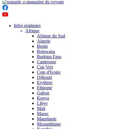
Infos pratiques
Afrique
Afrique du Sud
Algerie
Benin
Botswana
Burkina Faso
Cameroun
Cap Vert
Cote d'Ivoire
Djibouti
Erythree
Ethiopie
Gabon
Kenya
Libye
Mali
Maroc
Mauritanie
Mozambique