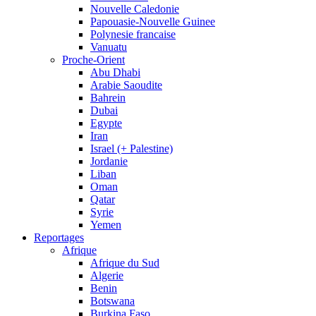
Nouvelle Caledonie
Papouasie-Nouvelle Guinee
Polynesie francaise
Vanuatu
Proche-Orient
Abu Dhabi
Arabie Saoudite
Bahrein
Dubai
Egypte
Iran
Israel (+ Palestine)
Jordanie
Liban
Oman
Qatar
Syrie
Yemen
Reportages
Afrique
Afrique du Sud
Algerie
Benin
Botswana
Burkina Faso