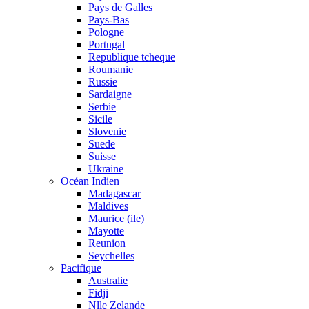
Pays de Galles
Pays-Bas
Pologne
Portugal
Republique tcheque
Roumanie
Russie
Sardaigne
Serbie
Sicile
Slovenie
Suede
Suisse
Ukraine
Océan Indien
Madagascar
Maldives
Maurice (ile)
Mayotte
Reunion
Seychelles
Pacifique
Australie
Fidji
Nlle Zelande