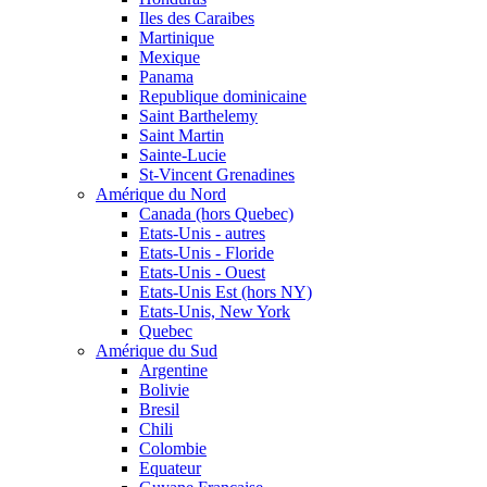
Iles des Caraibes
Martinique
Mexique
Panama
Republique dominicaine
Saint Barthelemy
Saint Martin
Sainte-Lucie
St-Vincent Grenadines
Amérique du Nord
Canada (hors Quebec)
Etats-Unis - autres
Etats-Unis - Floride
Etats-Unis - Ouest
Etats-Unis Est (hors NY)
Etats-Unis, New York
Quebec
Amérique du Sud
Argentine
Bolivie
Bresil
Chili
Colombie
Equateur