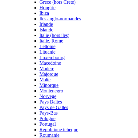
Grece (hors Crete)
Hongrie
Ibiza
Iles anglo-normandes
Irlande
Islande
Italie (hors iles)
Italie, Rome
Lettonie
Lituanie
Luxembourg
Macedoine
Madere
Majorque
Malte
Minorque
Montenegro
Norvege
Pays Baltes
Pays de Galles
Pays-Bas
Pologne
Portugal
Republique tcheque
Roumanie