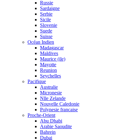
Russie
Sardaigne
Serbie
Sicile
Slovenie
Suede
Suisse
Océan Indien
Madagascar
Maldives
Maurice (ile)
Mayotte
Reunion
Seychelles
Pacifique
Australie
Micronesie
Nlle Zelande
Nouvelle Caledonie
Polynesie francaise
Proche-Orient
Abu Dhabi
Arabie Saoudite
Bahrein
Dubai