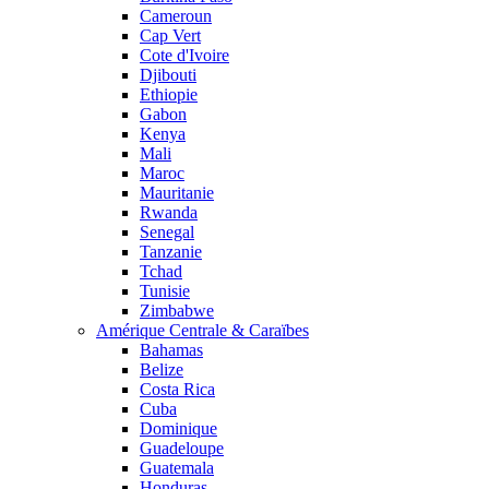
Cameroun
Cap Vert
Cote d'Ivoire
Djibouti
Ethiopie
Gabon
Kenya
Mali
Maroc
Mauritanie
Rwanda
Senegal
Tanzanie
Tchad
Tunisie
Zimbabwe
Amérique Centrale & Caraïbes
Bahamas
Belize
Costa Rica
Cuba
Dominique
Guadeloupe
Guatemala
Honduras