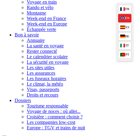
Voyage en train
Rando et vélo
FR
Montagne
Week-end en France
EN
Week-end en Europe
ES
Échappée verte
Bon à savoir
DE
Annuaire
La santé en voyage
IT
Rester connecté
PT
Le calendrier scolaire
La sécurité en voyage
Les sites utiles
Les assurances
Les fuseaux horaires
Le climat, la météo
Visas, passeports
Droits et recours
Dossiers
Tourisme responsable
Voyage de noces : où aller...
Croisière : comment choisir ?
Les compagnies low-cost
Europe : TGV et trains de nuit