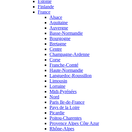
Estonie
Finlande
France
Alsace
Aquitaine
Auvergne
Basse-Normandie
Bourgogne
Bretagne
Centre
Champagne-Ardenne
Corse
Franche-Comté
Haute-Normandie
Languedoc-Roussillon
Limousin
Lorraine
Midi-Pyrénées
Nord
Paris Ile-de-France
Pays de la Loire
Picardie
Poitou-Charentes
Provence Alpes Côte Azur
Rhône-Alpes