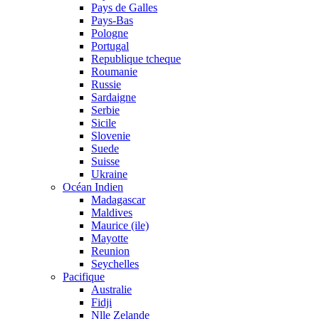
Pays de Galles
Pays-Bas
Pologne
Portugal
Republique tcheque
Roumanie
Russie
Sardaigne
Serbie
Sicile
Slovenie
Suede
Suisse
Ukraine
Océan Indien
Madagascar
Maldives
Maurice (ile)
Mayotte
Reunion
Seychelles
Pacifique
Australie
Fidji
Nlle Zelande