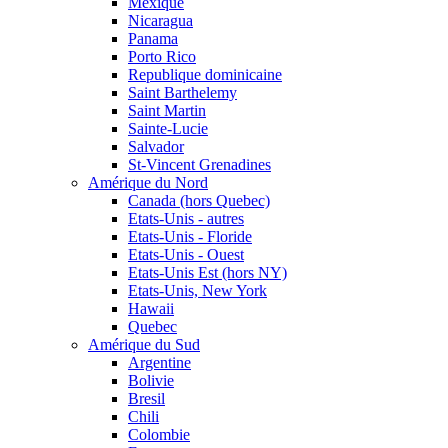
Mexique
Nicaragua
Panama
Porto Rico
Republique dominicaine
Saint Barthelemy
Saint Martin
Sainte-Lucie
Salvador
St-Vincent Grenadines
Amérique du Nord
Canada (hors Quebec)
Etats-Unis - autres
Etats-Unis - Floride
Etats-Unis - Ouest
Etats-Unis Est (hors NY)
Etats-Unis, New York
Hawaii
Quebec
Amérique du Sud
Argentine
Bolivie
Bresil
Chili
Colombie