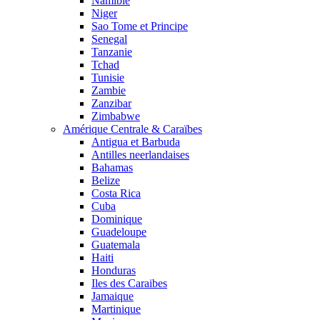
Namibie
Niger
Sao Tome et Principe
Senegal
Tanzanie
Tchad
Tunisie
Zambie
Zanzibar
Zimbabwe
Amérique Centrale & Caraïbes
Antigua et Barbuda
Antilles neerlandaises
Bahamas
Belize
Costa Rica
Cuba
Dominique
Guadeloupe
Guatemala
Haiti
Honduras
Iles des Caraibes
Jamaique
Martinique