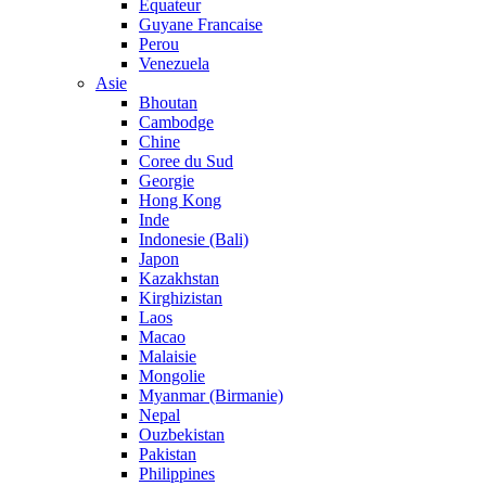
Equateur
Guyane Francaise
Perou
Venezuela
Asie
Bhoutan
Cambodge
Chine
Coree du Sud
Georgie
Hong Kong
Inde
Indonesie (Bali)
Japon
Kazakhstan
Kirghizistan
Laos
Macao
Malaisie
Mongolie
Myanmar (Birmanie)
Nepal
Ouzbekistan
Pakistan
Philippines