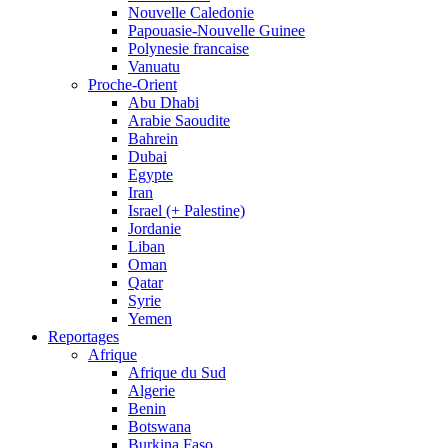
Nouvelle Caledonie
Papouasie-Nouvelle Guinee
Polynesie francaise
Vanuatu
Proche-Orient
Abu Dhabi
Arabie Saoudite
Bahrein
Dubai
Egypte
Iran
Israel (+ Palestine)
Jordanie
Liban
Oman
Qatar
Syrie
Yemen
Reportages
Afrique
Afrique du Sud
Algerie
Benin
Botswana
Burkina Faso