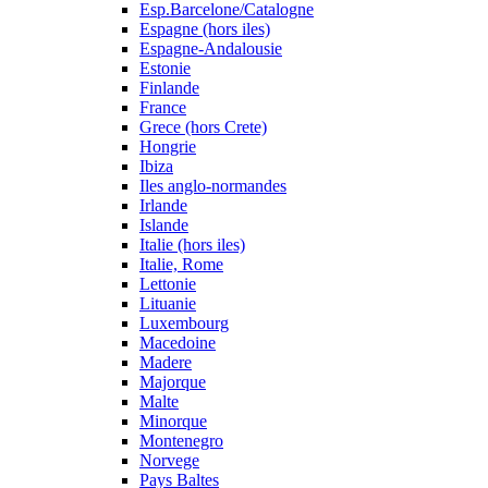
Esp.Barcelone/Catalogne
Espagne (hors iles)
Espagne-Andalousie
Estonie
Finlande
France
Grece (hors Crete)
Hongrie
Ibiza
Iles anglo-normandes
Irlande
Islande
Italie (hors iles)
Italie, Rome
Lettonie
Lituanie
Luxembourg
Macedoine
Madere
Majorque
Malte
Minorque
Montenegro
Norvege
Pays Baltes