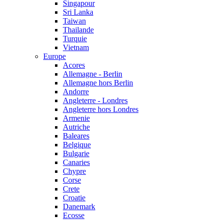
Singapour
Sri Lanka
Taiwan
Thailande
Turquie
Vietnam
Europe
Acores
Allemagne - Berlin
Allemagne hors Berlin
Andorre
Angleterre - Londres
Angleterre hors Londres
Armenie
Autriche
Baleares
Belgique
Bulgarie
Canaries
Chypre
Corse
Crete
Croatie
Danemark
Ecosse