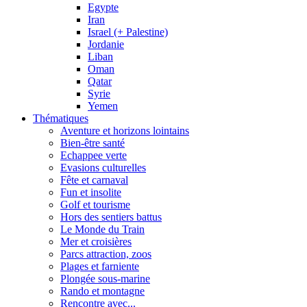
Egypte
Iran
Israel (+ Palestine)
Jordanie
Liban
Oman
Qatar
Syrie
Yemen
Thématiques
Aventure et horizons lointains
Bien-être santé
Echappee verte
Evasions culturelles
Fête et carnaval
Fun et insolite
Golf et tourisme
Hors des sentiers battus
Le Monde du Train
Mer et croisières
Parcs attraction, zoos
Plages et farniente
Plongée sous-marine
Rando et montagne
Rencontre avec...