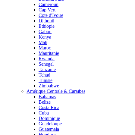
Cameroun
Cap Vert
Cote d'Ivoire
Djibouti
Ethiopie
Gabon
Kenya
Mali
Maroc
Mauritanie
Rwanda
Senegal
Tanzanie
Tchad
Tunisie
Zimbabwe
Amérique Centrale & Caraïbes
Bahamas
Belize
Costa Rica
Cuba
Dominique
Guadeloupe
Guatemala
Honduras