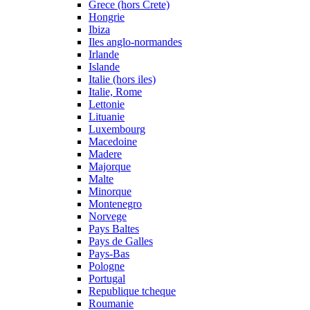
Grece (hors Crete)
Hongrie
Ibiza
Iles anglo-normandes
Irlande
Islande
Italie (hors iles)
Italie, Rome
Lettonie
Lituanie
Luxembourg
Macedoine
Madere
Majorque
Malte
Minorque
Montenegro
Norvege
Pays Baltes
Pays de Galles
Pays-Bas
Pologne
Portugal
Republique tcheque
Roumanie