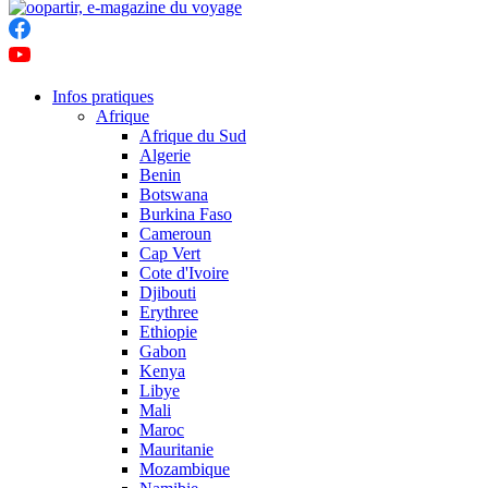
Infos pratiques
Afrique
Afrique du Sud
Algerie
Benin
Botswana
Burkina Faso
Cameroun
Cap Vert
Cote d'Ivoire
Djibouti
Erythree
Ethiopie
Gabon
Kenya
Libye
Mali
Maroc
Mauritanie
Mozambique