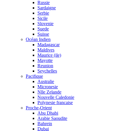
Russie
Sardaigne
Serbie
Sicile
Slovenie
Suede
Suisse
Océan Indien
Madagascar
Maldives
Maurice (ile)
Mayotte
Reunion
Seychelles
Pacifique
Australie
Micronesie
Nlle Zelande
Nouvelle Caledonie
Polynesie francaise
Proche-Orient
Abu Dhabi
Arabie Saoudite
Bahrein
Dubai