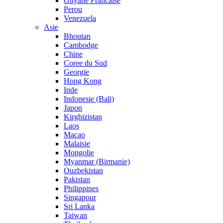
Guyane Francaise
Perou
Venezuela
Asie
Bhoutan
Cambodge
Chine
Coree du Sud
Georgie
Hong Kong
Inde
Indonesie (Bali)
Japon
Kirghizistan
Laos
Macao
Malaisie
Mongolie
Myanmar (Birmanie)
Ouzbekistan
Pakistan
Philippines
Singapour
Sri Lanka
Taiwan