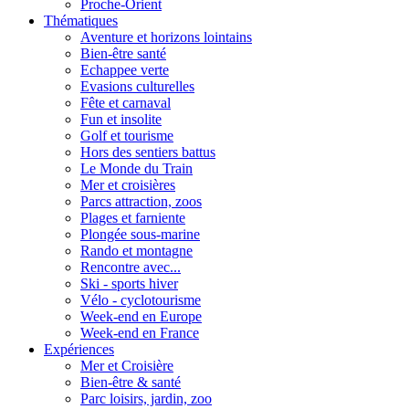
Proche-Orient
Thématiques
Aventure et horizons lointains
Bien-être santé
Echappee verte
Evasions culturelles
Fête et carnaval
Fun et insolite
Golf et tourisme
Hors des sentiers battus
Le Monde du Train
Mer et croisières
Parcs attraction, zoos
Plages et farniente
Plongée sous-marine
Rando et montagne
Rencontre avec...
Ski - sports hiver
Vélo - cyclotourisme
Week-end en Europe
Week-end en France
Expériences
Mer et Croisière
Bien-être & santé
Parc loisirs, jardin, zoo