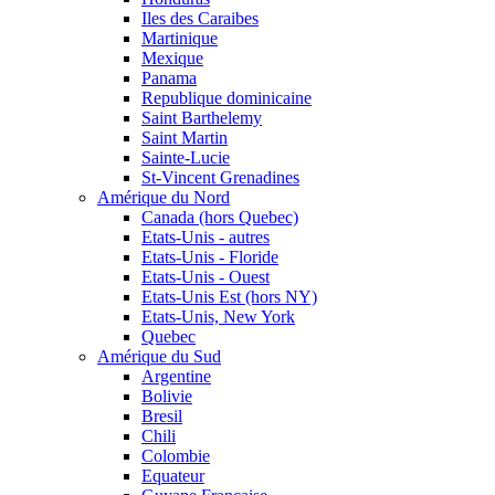
Iles des Caraibes
Martinique
Mexique
Panama
Republique dominicaine
Saint Barthelemy
Saint Martin
Sainte-Lucie
St-Vincent Grenadines
Amérique du Nord
Canada (hors Quebec)
Etats-Unis - autres
Etats-Unis - Floride
Etats-Unis - Ouest
Etats-Unis Est (hors NY)
Etats-Unis, New York
Quebec
Amérique du Sud
Argentine
Bolivie
Bresil
Chili
Colombie
Equateur