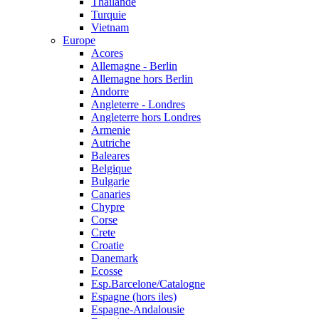
Thailande
Turquie
Vietnam
Europe
Acores
Allemagne - Berlin
Allemagne hors Berlin
Andorre
Angleterre - Londres
Angleterre hors Londres
Armenie
Autriche
Baleares
Belgique
Bulgarie
Canaries
Chypre
Corse
Crete
Croatie
Danemark
Ecosse
Esp.Barcelone/Catalogne
Espagne (hors iles)
Espagne-Andalousie