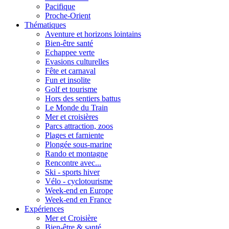
Pacifique
Proche-Orient
Thématiques
Aventure et horizons lointains
Bien-être santé
Echappee verte
Evasions culturelles
Fête et carnaval
Fun et insolite
Golf et tourisme
Hors des sentiers battus
Le Monde du Train
Mer et croisières
Parcs attraction, zoos
Plages et farniente
Plongée sous-marine
Rando et montagne
Rencontre avec...
Ski - sports hiver
Vélo - cyclotourisme
Week-end en Europe
Week-end en France
Expériences
Mer et Croisière
Bien-être & santé