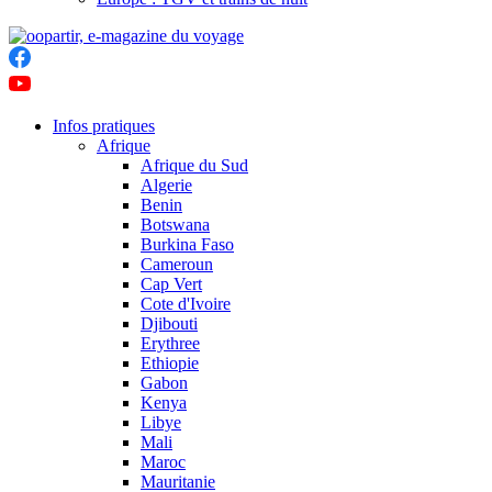
Infos pratiques
Afrique
Afrique du Sud
Algerie
Benin
Botswana
Burkina Faso
Cameroun
Cap Vert
Cote d'Ivoire
Djibouti
Erythree
Ethiopie
Gabon
Kenya
Libye
Mali
Maroc
Mauritanie