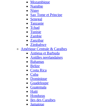
Mozambique
Namibie
Niger
Sao Tome et Principe
Senegal
Tanzanie
Tchad
Tunisie
Zambie
Zanzibar
Zimbabwe
Amérique Centrale & Caraïbes
Antigua et Barbuda
Antilles neerlandaises
Bahamas
Belize
Costa Rica
Cuba
Dominique
Guadeloupe
Guatemala
Haiti
Honduras
Iles des Caraibes
Jamaique