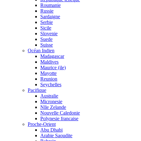
Roumanie
Russie
Sardaigne
Serbie
Sicile
Slovenie
Suede
Suisse
Océan Indien
Madagascar
Maldives
Maurice (ile)
Mayotte
Reunion
Seychelles
Pacifique
Australie
Micronesie
Nlle Zelande
Nouvelle Caledonie
Polynesie francaise
Proche-Orient
Abu Dhabi
Arabie Saoudite