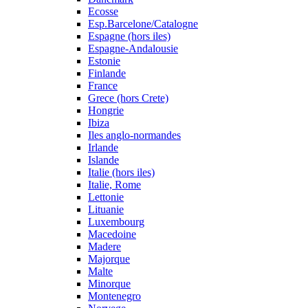
Ecosse
Esp.Barcelone/Catalogne
Espagne (hors iles)
Espagne-Andalousie
Estonie
Finlande
France
Grece (hors Crete)
Hongrie
Ibiza
Iles anglo-normandes
Irlande
Islande
Italie (hors iles)
Italie, Rome
Lettonie
Lituanie
Luxembourg
Macedoine
Madere
Majorque
Malte
Minorque
Montenegro