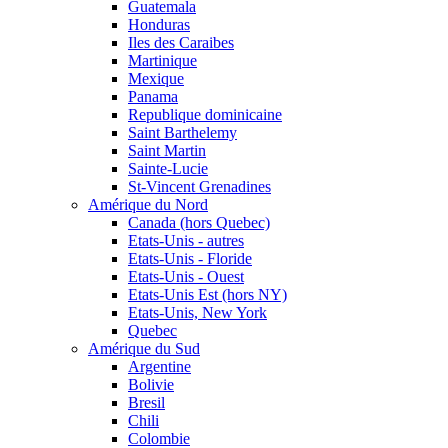
Guatemala
Honduras
Iles des Caraibes
Martinique
Mexique
Panama
Republique dominicaine
Saint Barthelemy
Saint Martin
Sainte-Lucie
St-Vincent Grenadines
Amérique du Nord
Canada (hors Quebec)
Etats-Unis - autres
Etats-Unis - Floride
Etats-Unis - Ouest
Etats-Unis Est (hors NY)
Etats-Unis, New York
Quebec
Amérique du Sud
Argentine
Bolivie
Bresil
Chili
Colombie