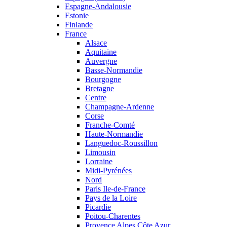
Espagne-Andalousie
Estonie
Finlande
France
Alsace
Aquitaine
Auvergne
Basse-Normandie
Bourgogne
Bretagne
Centre
Champagne-Ardenne
Corse
Franche-Comté
Haute-Normandie
Languedoc-Roussillon
Limousin
Lorraine
Midi-Pyrénées
Nord
Paris Ile-de-France
Pays de la Loire
Picardie
Poitou-Charentes
Provence Alpes Côte Azur