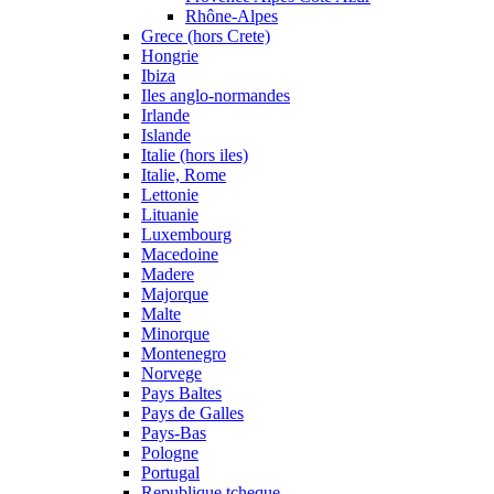
Rhône-Alpes
Grece (hors Crete)
Hongrie
Ibiza
Iles anglo-normandes
Irlande
Islande
Italie (hors iles)
Italie, Rome
Lettonie
Lituanie
Luxembourg
Macedoine
Madere
Majorque
Malte
Minorque
Montenegro
Norvege
Pays Baltes
Pays de Galles
Pays-Bas
Pologne
Portugal
Republique tcheque