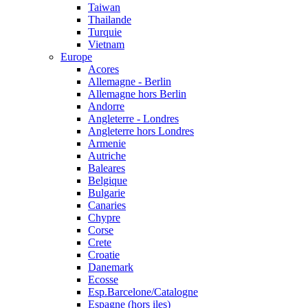
Taiwan
Thailande
Turquie
Vietnam
Europe
Acores
Allemagne - Berlin
Allemagne hors Berlin
Andorre
Angleterre - Londres
Angleterre hors Londres
Armenie
Autriche
Baleares
Belgique
Bulgarie
Canaries
Chypre
Corse
Crete
Croatie
Danemark
Ecosse
Esp.Barcelone/Catalogne
Espagne (hors iles)