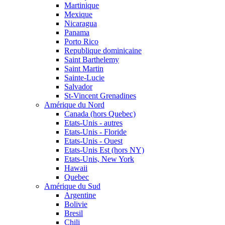
Martinique
Mexique
Nicaragua
Panama
Porto Rico
Republique dominicaine
Saint Barthelemy
Saint Martin
Sainte-Lucie
Salvador
St-Vincent Grenadines
Amérique du Nord
Canada (hors Quebec)
Etats-Unis - autres
Etats-Unis - Floride
Etats-Unis - Ouest
Etats-Unis Est (hors NY)
Etats-Unis, New York
Hawaii
Quebec
Amérique du Sud
Argentine
Bolivie
Bresil
Chili