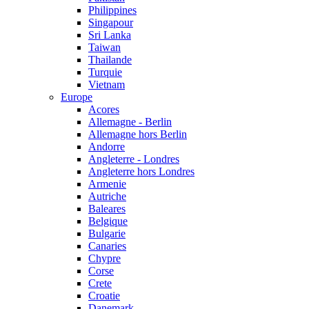
Philippines
Singapour
Sri Lanka
Taiwan
Thailande
Turquie
Vietnam
Europe
Acores
Allemagne - Berlin
Allemagne hors Berlin
Andorre
Angleterre - Londres
Angleterre hors Londres
Armenie
Autriche
Baleares
Belgique
Bulgarie
Canaries
Chypre
Corse
Crete
Croatie
Danemark