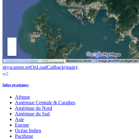
skyscanner.setOnLoadCallback(main);
-->
Infos pratiques
Afrique
Amérique Centrale & Caraïbes
Amérique du Nord
Amérique du Sud
Asie
Europe
Océan Indien
Pacifique