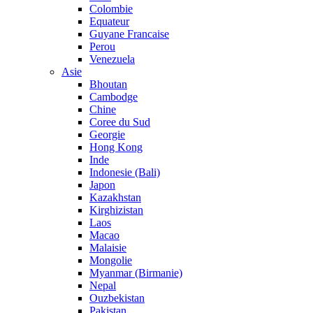
Colombie
Equateur
Guyane Francaise
Perou
Venezuela
Asie
Bhoutan
Cambodge
Chine
Coree du Sud
Georgie
Hong Kong
Inde
Indonesie (Bali)
Japon
Kazakhstan
Kirghizistan
Laos
Macao
Malaisie
Mongolie
Myanmar (Birmanie)
Nepal
Ouzbekistan
Pakistan