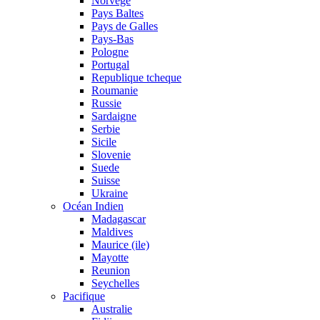
Norvege
Pays Baltes
Pays de Galles
Pays-Bas
Pologne
Portugal
Republique tcheque
Roumanie
Russie
Sardaigne
Serbie
Sicile
Slovenie
Suede
Suisse
Ukraine
Océan Indien
Madagascar
Maldives
Maurice (ile)
Mayotte
Reunion
Seychelles
Pacifique
Australie