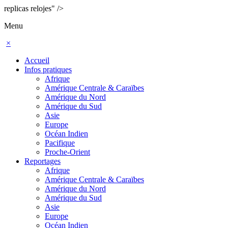
replicas relojes" />
Menu
×
Accueil
Infos pratiques
Afrique
Amérique Centrale & Caraïbes
Amérique du Nord
Amérique du Sud
Asie
Europe
Océan Indien
Pacifique
Proche-Orient
Reportages
Afrique
Amérique Centrale & Caraïbes
Amérique du Nord
Amérique du Sud
Asie
Europe
Océan Indien