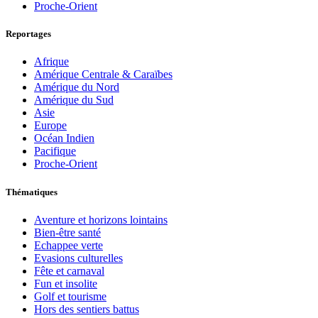
Proche-Orient
Reportages
Afrique
Amérique Centrale & Caraïbes
Amérique du Nord
Amérique du Sud
Asie
Europe
Océan Indien
Pacifique
Proche-Orient
Thématiques
Aventure et horizons lointains
Bien-être santé
Echappee verte
Evasions culturelles
Fête et carnaval
Fun et insolite
Golf et tourisme
Hors des sentiers battus