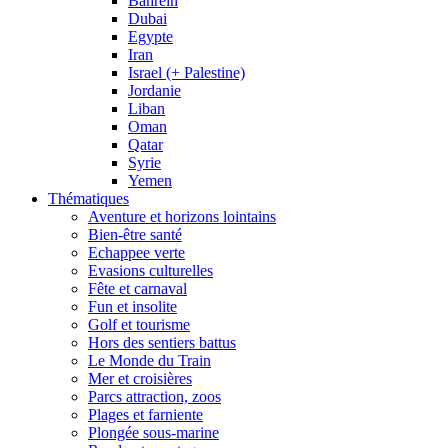
Bahrein
Dubai
Egypte
Iran
Israel (+ Palestine)
Jordanie
Liban
Oman
Qatar
Syrie
Yemen
Thématiques
Aventure et horizons lointains
Bien-être santé
Echappee verte
Evasions culturelles
Fête et carnaval
Fun et insolite
Golf et tourisme
Hors des sentiers battus
Le Monde du Train
Mer et croisières
Parcs attraction, zoos
Plages et farniente
Plongée sous-marine