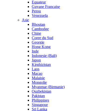
Equateur
Guyane Francaise
Perou
Venezuela
Asie
Bhoutan
Cambodge
Chine
Coree du Sud
Georgie
Hong Kong
Inde
Indonesie (Bali)
Japon
Kirghizistan
Laos
Macao
Malaisie
Mongolie
Myanmar (Birmanie)
Ouzbekistan
Pakistan
Philippines
Singapour
Sri Lanka