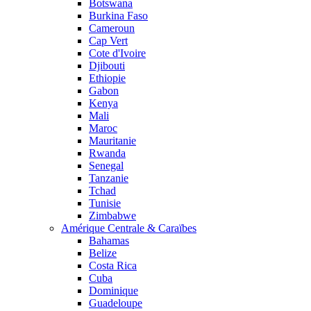
Botswana
Burkina Faso
Cameroun
Cap Vert
Cote d'Ivoire
Djibouti
Ethiopie
Gabon
Kenya
Mali
Maroc
Mauritanie
Rwanda
Senegal
Tanzanie
Tchad
Tunisie
Zimbabwe
Amérique Centrale & Caraïbes
Bahamas
Belize
Costa Rica
Cuba
Dominique
Guadeloupe