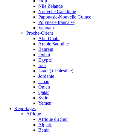
Fidji
Nlle Zelande
Nouvelle Caledonie
Papouasie-Nouvelle Guinee
Polynesie francaise
Vanuatu
Proche-Orient
Abu Dhabi
Arabie Saoudite
Bahrein
Dubai
Egypte
Iran
Israel (+ Palestine)
Jordanie
Liban
Oman
Qatar
Syrie
Yemen
Reportages
Afrique
Afrique du Sud
Algerie
Benin