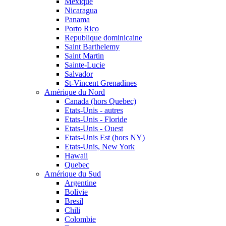
Mexique
Nicaragua
Panama
Porto Rico
Republique dominicaine
Saint Barthelemy
Saint Martin
Sainte-Lucie
Salvador
St-Vincent Grenadines
Amérique du Nord
Canada (hors Quebec)
Etats-Unis - autres
Etats-Unis - Floride
Etats-Unis - Ouest
Etats-Unis Est (hors NY)
Etats-Unis, New York
Hawaii
Quebec
Amérique du Sud
Argentine
Bolivie
Bresil
Chili
Colombie