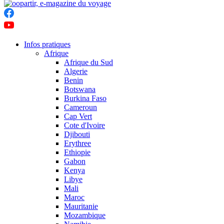
Infos pratiques
Afrique
Afrique du Sud
Algerie
Benin
Botswana
Burkina Faso
Cameroun
Cap Vert
Cote d'Ivoire
Djibouti
Erythree
Ethiopie
Gabon
Kenya
Libye
Mali
Maroc
Mauritanie
Mozambique