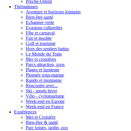
Proche-Orient
Thématiques
Aventure et horizons lointains
Bien-être santé
Echappee verte
Evasions culturelles
Fête et carnaval
Fun et insolite
Golf et tourisme
Hors des sentiers battus
Le Monde du Train
Mer et croisières
Parcs attraction, zoos
Plages et farniente
Plongée sous-marine
Rando et montagne
Rencontre avec...
Ski - sports hiver
Vélo - cyclotourisme
Week-end en Europe
Week-end en France
Expériences
Mer et Croisière
Bien-être & santé
Parc loisirs, jardin, zoo