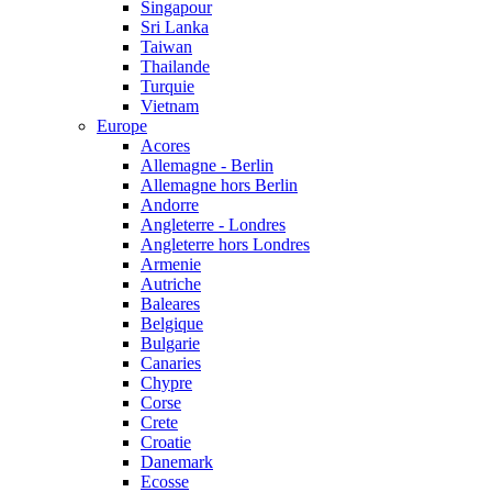
Singapour
Sri Lanka
Taiwan
Thailande
Turquie
Vietnam
Europe
Acores
Allemagne - Berlin
Allemagne hors Berlin
Andorre
Angleterre - Londres
Angleterre hors Londres
Armenie
Autriche
Baleares
Belgique
Bulgarie
Canaries
Chypre
Corse
Crete
Croatie
Danemark
Ecosse