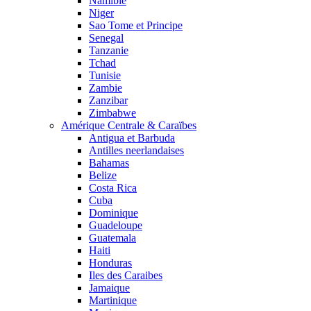
Namibie
Niger
Sao Tome et Principe
Senegal
Tanzanie
Tchad
Tunisie
Zambie
Zanzibar
Zimbabwe
Amérique Centrale & Caraïbes
Antigua et Barbuda
Antilles neerlandaises
Bahamas
Belize
Costa Rica
Cuba
Dominique
Guadeloupe
Guatemala
Haiti
Honduras
Iles des Caraibes
Jamaique
Martinique