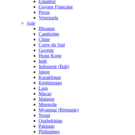
Equateur
Guyane Francaise
Perou
Venezuela
Asie
Bhoutan
Cambodge
Chine
Coree du Sud
Georgie
Hong Kong
Inde
Indonesie (Bali)
Japon
Kazakhstan
Kirghizistan
Laos
Macao
Malaisie
Mongolie
Myanmar (Birmanie)
Nepal
Ouzbekistan
Pakistan
Philippines