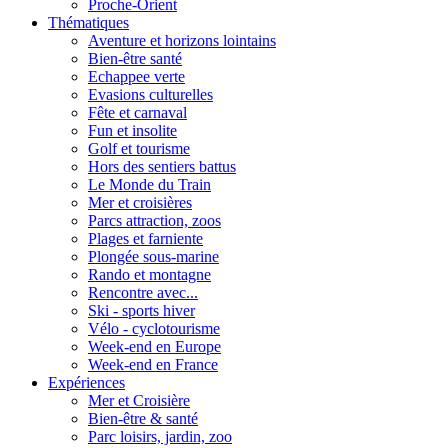
Proche-Orient
Thématiques
Aventure et horizons lointains
Bien-être santé
Echappee verte
Evasions culturelles
Fête et carnaval
Fun et insolite
Golf et tourisme
Hors des sentiers battus
Le Monde du Train
Mer et croisières
Parcs attraction, zoos
Plages et farniente
Plongée sous-marine
Rando et montagne
Rencontre avec...
Ski - sports hiver
Vélo - cyclotourisme
Week-end en Europe
Week-end en France
Expériences
Mer et Croisière
Bien-être & santé
Parc loisirs, jardin, zoo