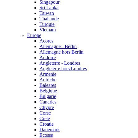
Singapour
Sri Lanka
Taiwan
Thailande
Turquie
Vietnam
Europe
Acores
Allemagne - Berlin
Allemagne hors Berlin
Andorre
Angleterre - Londres
Angleterre hors Londres
Armenie
Autriche
Baleares
Belgique
Bulgarie
Canaries
Chypre
Corse
Crete
Croatie
Danemark
Ecosse