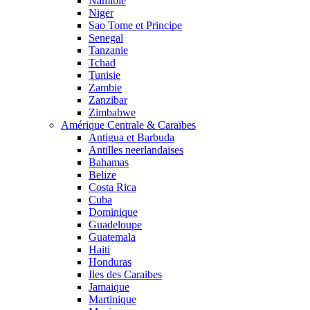
Namibie
Niger
Sao Tome et Principe
Senegal
Tanzanie
Tchad
Tunisie
Zambie
Zanzibar
Zimbabwe
Amérique Centrale & Caraïbes
Antigua et Barbuda
Antilles neerlandaises
Bahamas
Belize
Costa Rica
Cuba
Dominique
Guadeloupe
Guatemala
Haiti
Honduras
Iles des Caraibes
Jamaique
Martinique