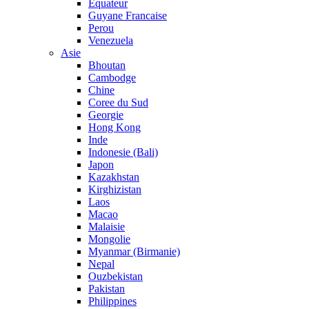
Equateur
Guyane Francaise
Perou
Venezuela
Asie
Bhoutan
Cambodge
Chine
Coree du Sud
Georgie
Hong Kong
Inde
Indonesie (Bali)
Japon
Kazakhstan
Kirghizistan
Laos
Macao
Malaisie
Mongolie
Myanmar (Birmanie)
Nepal
Ouzbekistan
Pakistan
Philippines