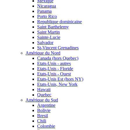
Mexique
Nicaragua
Panama
Porto Rico
Republique dominicaine
Saint Barthelemy
Saint Martin
Sainte-Lucie
Salvador
St-Vincent Grenadines
Amérique du Nord
Canada (hors Quebec)
Etats-Unis - autres
Etats-Unis - Floride
Etats-Unis - Ouest
Etats-Unis Est (hors NY)
Etats-Unis, New York
Hawaii
Quebec
Amérique du Sud
Argentine
Bolivie
Bresil
Chili
Colombie