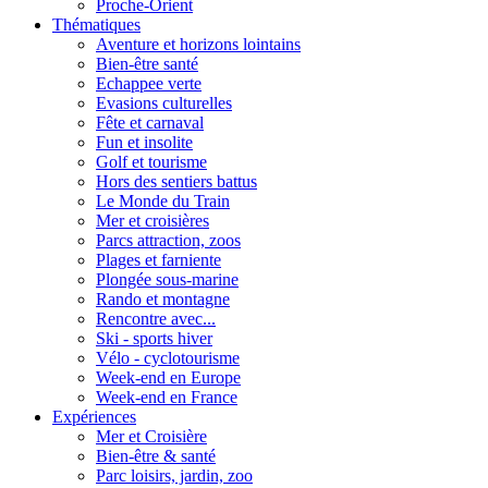
Proche-Orient
Thématiques
Aventure et horizons lointains
Bien-être santé
Echappee verte
Evasions culturelles
Fête et carnaval
Fun et insolite
Golf et tourisme
Hors des sentiers battus
Le Monde du Train
Mer et croisières
Parcs attraction, zoos
Plages et farniente
Plongée sous-marine
Rando et montagne
Rencontre avec...
Ski - sports hiver
Vélo - cyclotourisme
Week-end en Europe
Week-end en France
Expériences
Mer et Croisière
Bien-être & santé
Parc loisirs, jardin, zoo