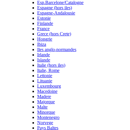
Esp.Barcelone/Catalogne
Espagne (hors iles)
Espagne-Andalousie
Estonie
Finlande
France
Grece (hors Crete)
Hongrie
Ibiza
Iles anglo-normandes
Irlande
Islande
Italie (hors iles)
Italie, Rome
Lettonie
Lituanie
Luxembourg
Macedoine
Madere
Majorque
Malte
Minorque
Montenegro
Norvege
Pays Baltes