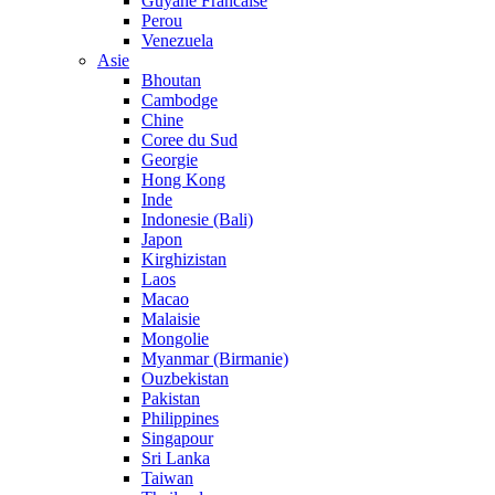
Guyane Francaise
Perou
Venezuela
Asie
Bhoutan
Cambodge
Chine
Coree du Sud
Georgie
Hong Kong
Inde
Indonesie (Bali)
Japon
Kirghizistan
Laos
Macao
Malaisie
Mongolie
Myanmar (Birmanie)
Ouzbekistan
Pakistan
Philippines
Singapour
Sri Lanka
Taiwan