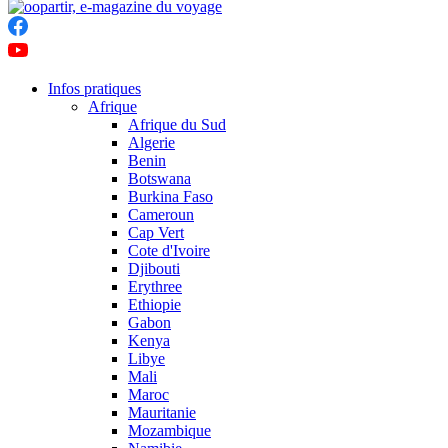
Infos pratiques
Afrique
Afrique du Sud
Algerie
Benin
Botswana
Burkina Faso
Cameroun
Cap Vert
Cote d'Ivoire
Djibouti
Erythree
Ethiopie
Gabon
Kenya
Libye
Mali
Maroc
Mauritanie
Mozambique