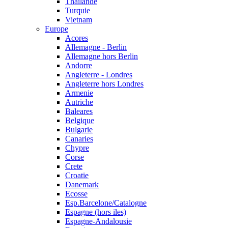
Thailande
Turquie
Vietnam
Europe
Acores
Allemagne - Berlin
Allemagne hors Berlin
Andorre
Angleterre - Londres
Angleterre hors Londres
Armenie
Autriche
Baleares
Belgique
Bulgarie
Canaries
Chypre
Corse
Crete
Croatie
Danemark
Ecosse
Esp.Barcelone/Catalogne
Espagne (hors iles)
Espagne-Andalousie