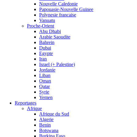
Nouvelle Caledonie
Papouasie-Nouvelle Guinee
Polynesie francaise
Vanuatu
Proche-Orient
Abu Dhabi
Arabie Saoudite
Bahrein
Dubai
Egypte
Iran
Israel (+ Palestine)
Jordanie
Liban
Oman
Qatar
Syrie
Yemen
Reportages
Afrique
Afrique du Sud
Algerie
Benin
Botswana
Burkina Faso