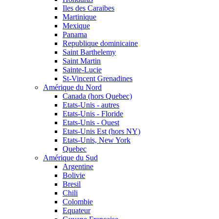
Iles des Caraibes
Martinique
Mexique
Panama
Republique dominicaine
Saint Barthelemy
Saint Martin
Sainte-Lucie
St-Vincent Grenadines
Amérique du Nord
Canada (hors Quebec)
Etats-Unis - autres
Etats-Unis - Floride
Etats-Unis - Ouest
Etats-Unis Est (hors NY)
Etats-Unis, New York
Quebec
Amérique du Sud
Argentine
Bolivie
Bresil
Chili
Colombie
Equateur