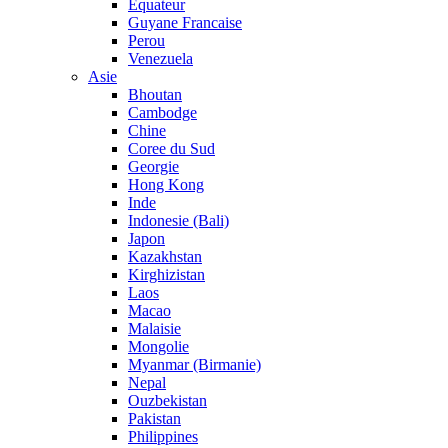
Equateur
Guyane Francaise
Perou
Venezuela
Asie
Bhoutan
Cambodge
Chine
Coree du Sud
Georgie
Hong Kong
Inde
Indonesie (Bali)
Japon
Kazakhstan
Kirghizistan
Laos
Macao
Malaisie
Mongolie
Myanmar (Birmanie)
Nepal
Ouzbekistan
Pakistan
Philippines