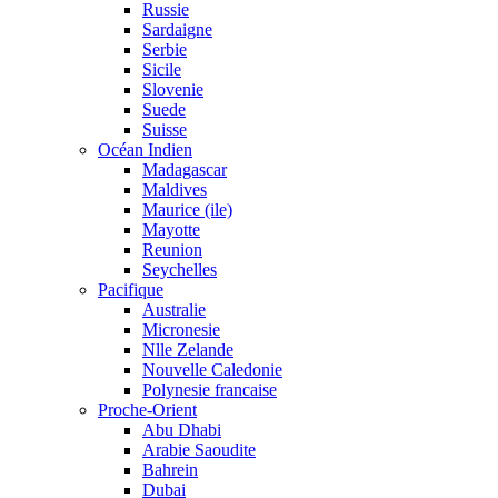
Russie
Sardaigne
Serbie
Sicile
Slovenie
Suede
Suisse
Océan Indien
Madagascar
Maldives
Maurice (ile)
Mayotte
Reunion
Seychelles
Pacifique
Australie
Micronesie
Nlle Zelande
Nouvelle Caledonie
Polynesie francaise
Proche-Orient
Abu Dhabi
Arabie Saoudite
Bahrein
Dubai