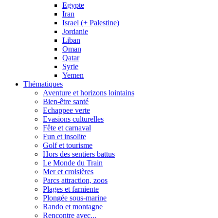
Egypte
Iran
Israel (+ Palestine)
Jordanie
Liban
Oman
Qatar
Syrie
Yemen
Thématiques
Aventure et horizons lointains
Bien-être santé
Echappee verte
Evasions culturelles
Fête et carnaval
Fun et insolite
Golf et tourisme
Hors des sentiers battus
Le Monde du Train
Mer et croisières
Parcs attraction, zoos
Plages et farniente
Plongée sous-marine
Rando et montagne
Rencontre avec...