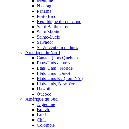
Mexique
Nicaragua
Panama
Porto Rico
Republique dominicaine
Saint Barthelemy
Saint Martin
Sainte-Lucie
Salvador
St-Vincent Grenadines
Amérique du Nord
Canada (hors Quebec)
Etats-Unis - autres
Etats-Unis - Floride
Etats-Unis - Ouest
Etats-Unis Est (hors NY)
Etats-Unis, New York
Hawaii
Quebec
Amérique du Sud
Argentine
Bolivie
Bresil
Chili
Colombie