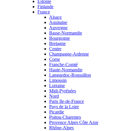
Estonie
Finlande
France
Alsace
Aquitaine
Auvergne
Basse-Normandie
Bourgogne
Bretagne
Centre
Champagne-Ardenne
Corse
Franche-Comté
Haute-Normandie
Languedoc-Roussillon
Limousin
Lorraine
Midi-Pyrénées
Nord
Paris Ile-de-France
Pays de la Loire
Picardie
Poitou-Charentes
Provence Alpes Côte Azur
Rhône-Alpes