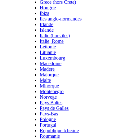
Grece (hors Crete)
Hongrie
Ibiza
Iles anglo-normandes
Irlande
Islande
Italie (hors iles)
Italie, Rome
Lettonie
Lituanie
Luxembourg
Macedoine
Madere
Majorque
Malte
Minorque
Montenegro
Norvege
Pays Baltes
Pays de Galles
Pays-Bas
Pologne
Portugal
Republique tcheque
Roumanie