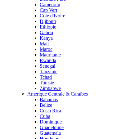
Cameroun
Cap Vert
Cote d'Ivoire
Djibouti
Ethiopie
Gabon
Kenya
Mali
Maroc
Mauritanie
Rwanda
Senegal
Tanzanie
Tchad
Tunisie
Zimbabwe
Amérique Centrale & Caraïbes
Bahamas
Belize
Costa Rica
Cuba
Dominique
Guadeloupe
Guatemala
Honduras