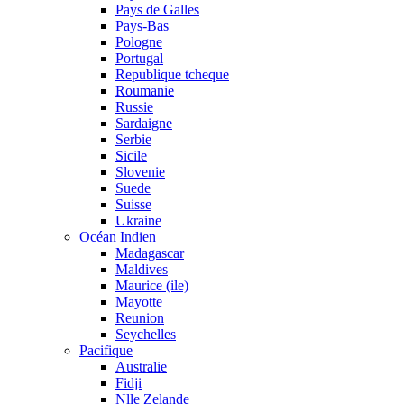
Pays de Galles
Pays-Bas
Pologne
Portugal
Republique tcheque
Roumanie
Russie
Sardaigne
Serbie
Sicile
Slovenie
Suede
Suisse
Ukraine
Océan Indien
Madagascar
Maldives
Maurice (ile)
Mayotte
Reunion
Seychelles
Pacifique
Australie
Fidji
Nlle Zelande