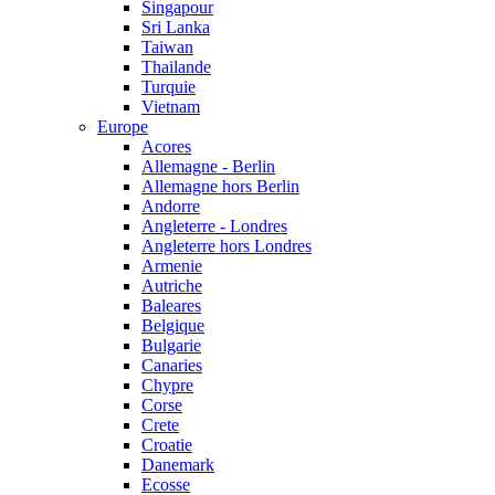
Singapour
Sri Lanka
Taiwan
Thailande
Turquie
Vietnam
Europe
Acores
Allemagne - Berlin
Allemagne hors Berlin
Andorre
Angleterre - Londres
Angleterre hors Londres
Armenie
Autriche
Baleares
Belgique
Bulgarie
Canaries
Chypre
Corse
Crete
Croatie
Danemark
Ecosse