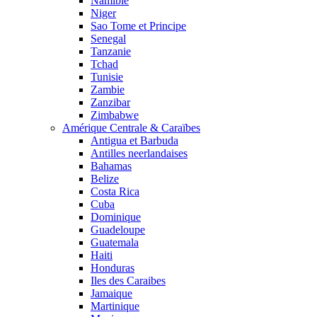
Namibie
Niger
Sao Tome et Principe
Senegal
Tanzanie
Tchad
Tunisie
Zambie
Zanzibar
Zimbabwe
Amérique Centrale & Caraïbes
Antigua et Barbuda
Antilles neerlandaises
Bahamas
Belize
Costa Rica
Cuba
Dominique
Guadeloupe
Guatemala
Haiti
Honduras
Iles des Caraibes
Jamaique
Martinique