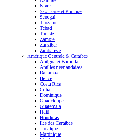
Namibie
Niger
Sao Tome et Principe
Senegal
Tanzanie
Tchad
Tunisie
Zambie
Zanzibar
Zimbabwe
Amérique Centrale & Caraïbes
Antigua et Barbuda
Antilles neerlandaises
Bahamas
Belize
Costa Rica
Cuba
Dominique
Guadeloupe
Guatemala
Haiti
Honduras
Iles des Caraibes
Jamaique
Martinique