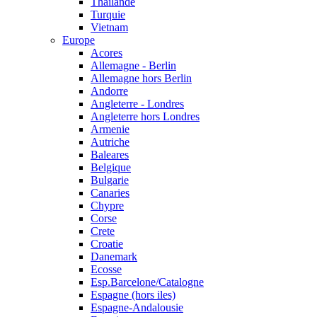
Thailande
Turquie
Vietnam
Europe
Acores
Allemagne - Berlin
Allemagne hors Berlin
Andorre
Angleterre - Londres
Angleterre hors Londres
Armenie
Autriche
Baleares
Belgique
Bulgarie
Canaries
Chypre
Corse
Crete
Croatie
Danemark
Ecosse
Esp.Barcelone/Catalogne
Espagne (hors iles)
Espagne-Andalousie