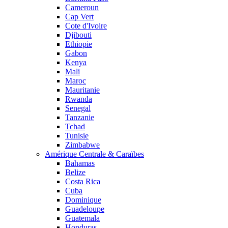
Cameroun
Cap Vert
Cote d'Ivoire
Djibouti
Ethiopie
Gabon
Kenya
Mali
Maroc
Mauritanie
Rwanda
Senegal
Tanzanie
Tchad
Tunisie
Zimbabwe
Amérique Centrale & Caraïbes
Bahamas
Belize
Costa Rica
Cuba
Dominique
Guadeloupe
Guatemala
Honduras