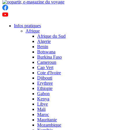
Infos pratiques
Afrique
Afrique du Sud
Algerie
Benin
Botswana
Burkina Faso
Cameroun
Cap Vert
Cote d'Ivoire
Djibouti
Erythree
Ethiopie
Gabon
Kenya
Libye
Mali
Maroc
Mauritanie
Mozambique