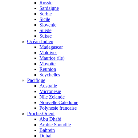
Russie
Sardaigne
Serbie
Sicile
Slovenie
Suede
Suisse
Océan Indien
Madagascar
Maldives
Maurice (ile)
Mayotte
Reunion
Seychelles
Pacifique
Australie
Micronesie
Nlle Zelande
Nouvelle Caledonie
Polynesie francaise
Proche-Orient
Abu Dhabi
Arabie Saoudite
Bahrein
Dubai