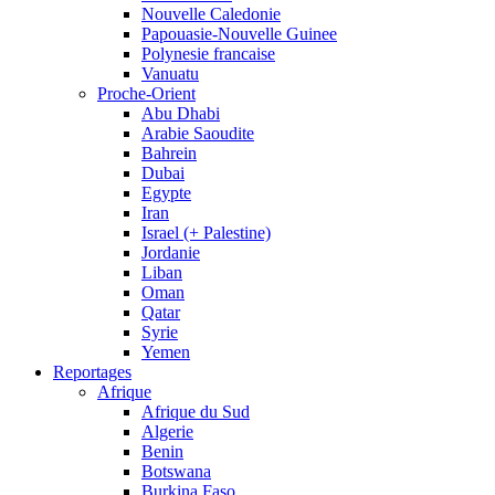
Nouvelle Caledonie
Papouasie-Nouvelle Guinee
Polynesie francaise
Vanuatu
Proche-Orient
Abu Dhabi
Arabie Saoudite
Bahrein
Dubai
Egypte
Iran
Israel (+ Palestine)
Jordanie
Liban
Oman
Qatar
Syrie
Yemen
Reportages
Afrique
Afrique du Sud
Algerie
Benin
Botswana
Burkina Faso