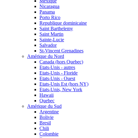
Mexique
Nicaragua
Panama
Porto Rico
Republique dominicaine
Saint Barthelemy
Saint Martin
Sainte-Lucie
Salvador
St-Vincent Grenadines
Amérique du Nord
Canada (hors Quebec)
Etats-Unis - autres
Etats-Unis - Floride
Etats-Unis - Ouest
Etats-Unis Est (hors NY)
Etats-Unis, New York
Hawaii
Quebec
Amérique du Sud
Argentine
Bolivie
Bresil
Chili
Colombie