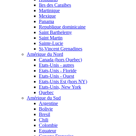
Iles des Caraibes
Martinique
Mexique
Panama
Republique dominicaine
Saint Barthelemy
Saint Martin
Sainte-Lucie
St-Vincent Grenadines
Amérique du Nord
Canada (hors Quebec)
Etats-Unis - autres
Etats-Unis - Floride
Etats-Unis - Ouest
Etats-Unis Est (hors NY)
Etats-Unis, New York
Quebec
Amérique du Sud
Argentine
Bolivie
Bresil
Chili
Colombie
Equateur