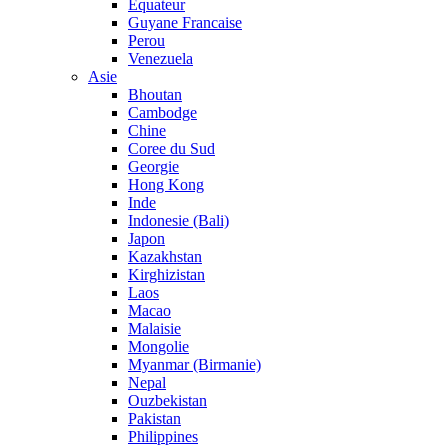
Equateur
Guyane Francaise
Perou
Venezuela
Asie
Bhoutan
Cambodge
Chine
Coree du Sud
Georgie
Hong Kong
Inde
Indonesie (Bali)
Japon
Kazakhstan
Kirghizistan
Laos
Macao
Malaisie
Mongolie
Myanmar (Birmanie)
Nepal
Ouzbekistan
Pakistan
Philippines