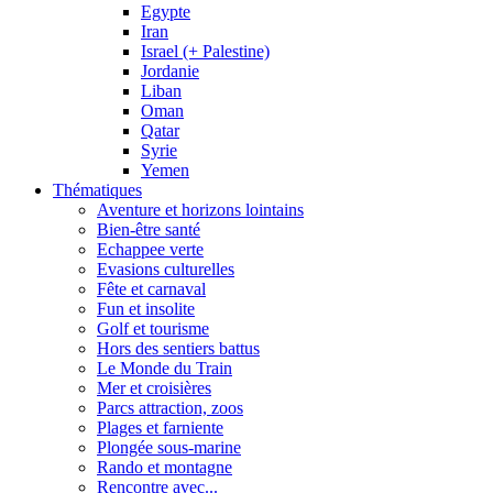
Egypte
Iran
Israel (+ Palestine)
Jordanie
Liban
Oman
Qatar
Syrie
Yemen
Thématiques
Aventure et horizons lointains
Bien-être santé
Echappee verte
Evasions culturelles
Fête et carnaval
Fun et insolite
Golf et tourisme
Hors des sentiers battus
Le Monde du Train
Mer et croisières
Parcs attraction, zoos
Plages et farniente
Plongée sous-marine
Rando et montagne
Rencontre avec...