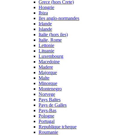
Grece (hors Crete)
Hongrie
Ibiza
Iles anglo-normandes
Irlande
Islande
Italie (hors iles)
Italie, Rome
Lettonie
Lituanie
Luxembourg
Macedoine
Madere
Majorque
Malte
Minorque
Montenegro
Norvege
Pays Baltes
Pays de Galles
Pays-Bas
Pologne
Portugal
Republique tcheque
Roumanie