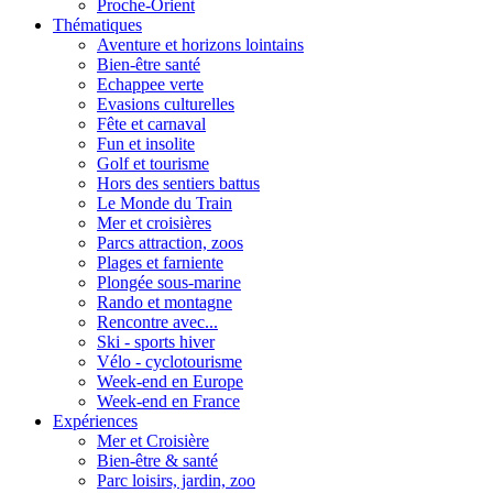
Proche-Orient
Thématiques
Aventure et horizons lointains
Bien-être santé
Echappee verte
Evasions culturelles
Fête et carnaval
Fun et insolite
Golf et tourisme
Hors des sentiers battus
Le Monde du Train
Mer et croisières
Parcs attraction, zoos
Plages et farniente
Plongée sous-marine
Rando et montagne
Rencontre avec...
Ski - sports hiver
Vélo - cyclotourisme
Week-end en Europe
Week-end en France
Expériences
Mer et Croisière
Bien-être & santé
Parc loisirs, jardin, zoo