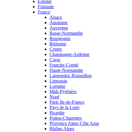
Estonie
Finlande
France
Alsace
Aquitaine
Auvergne
Basse-Normandie
Bourgogne
Bretagne
Centre
Champagne-Ardenne
Corse
Franche-Comté
Haute-Normandie
Languedoc-Roussillon
Limousin
Lorraine
Midi-Pyrénées
Nord
Paris Ile-de-France
Pays de la Loire
Picardie
Poitou-Charentes
Provence Alpes Côte Azur
Rhône-Alpes