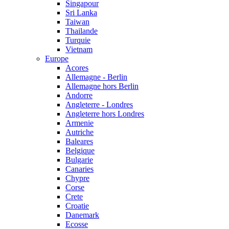
Singapour
Sri Lanka
Taiwan
Thailande
Turquie
Vietnam
Europe
Acores
Allemagne - Berlin
Allemagne hors Berlin
Andorre
Angleterre - Londres
Angleterre hors Londres
Armenie
Autriche
Baleares
Belgique
Bulgarie
Canaries
Chypre
Corse
Crete
Croatie
Danemark
Ecosse