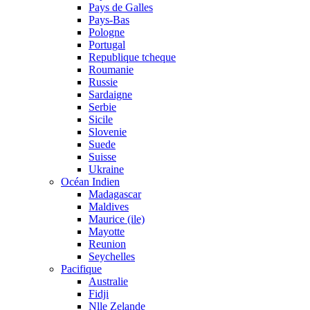
Pays de Galles
Pays-Bas
Pologne
Portugal
Republique tcheque
Roumanie
Russie
Sardaigne
Serbie
Sicile
Slovenie
Suede
Suisse
Ukraine
Océan Indien
Madagascar
Maldives
Maurice (ile)
Mayotte
Reunion
Seychelles
Pacifique
Australie
Fidji
Nlle Zelande