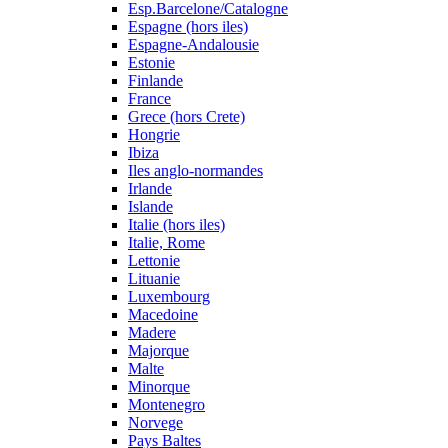
Esp.Barcelone/Catalogne
Espagne (hors iles)
Espagne-Andalousie
Estonie
Finlande
France
Grece (hors Crete)
Hongrie
Ibiza
Iles anglo-normandes
Irlande
Islande
Italie (hors iles)
Italie, Rome
Lettonie
Lituanie
Luxembourg
Macedoine
Madere
Majorque
Malte
Minorque
Montenegro
Norvege
Pays Baltes