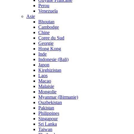
Guyane Francaise
Perou
Venezuela
Asie
Bhoutan
Cambodge
Chine
Coree du Sud
Georgie
Hong Kong
Inde
Indonesie (Bali)
Japon
Kirghizistan
Laos
Macao
Malaisie
Mongolie
Myanmar (Birmanie)
Ouzbekistan
Pakistan
Philippines
Singapour
Sri Lanka
Taiwan