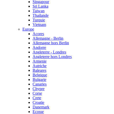
Singapour
Sri Lanka
Taiwan
Thailande
Turquie
Vietnam
Europe
Acores
Allemagne - Berlin
Allemagne hors Berlin
Andorre
Angleterre - Londres
Angleterre hors Londres
Armenie
Autriche
Baleares
Belgique
Bulgarie
Canaries
Chypre
Corse
Crete
Croatie
Danemark
Ecosse