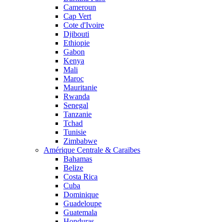
Cameroun
Cap Vert
Cote d'Ivoire
Djibouti
Ethiopie
Gabon
Kenya
Mali
Maroc
Mauritanie
Rwanda
Senegal
Tanzanie
Tchad
Tunisie
Zimbabwe
Amérique Centrale & Caraïbes
Bahamas
Belize
Costa Rica
Cuba
Dominique
Guadeloupe
Guatemala
Honduras