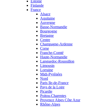
Estonie
Finlande
France
Alsace
Aquitaine
Auvergne
Basse-Normandie
Bourgogne
Bretagne
Centre
Champagne-Ardenne
Corse
Franche-Comté
Haute-Normandie
Languedoc-Roussillon
Limousin
Lorraine
Midi-Pyrénées
Nord
Paris Ile-de-France
Pays de la Loire
Picardie
Poitou-Charentes
Provence Alpes Côte Azur
Rhône-Alpes