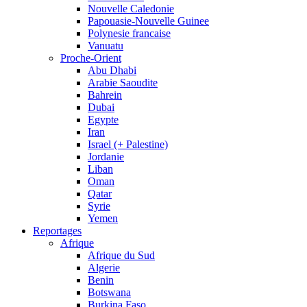
Nouvelle Caledonie
Papouasie-Nouvelle Guinee
Polynesie francaise
Vanuatu
Proche-Orient
Abu Dhabi
Arabie Saoudite
Bahrein
Dubai
Egypte
Iran
Israel (+ Palestine)
Jordanie
Liban
Oman
Qatar
Syrie
Yemen
Reportages
Afrique
Afrique du Sud
Algerie
Benin
Botswana
Burkina Faso