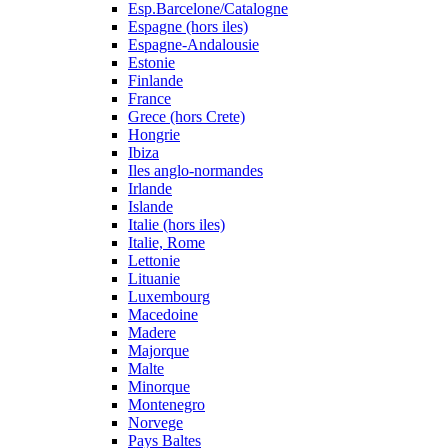
Esp.Barcelone/Catalogne
Espagne (hors iles)
Espagne-Andalousie
Estonie
Finlande
France
Grece (hors Crete)
Hongrie
Ibiza
Iles anglo-normandes
Irlande
Islande
Italie (hors iles)
Italie, Rome
Lettonie
Lituanie
Luxembourg
Macedoine
Madere
Majorque
Malte
Minorque
Montenegro
Norvege
Pays Baltes