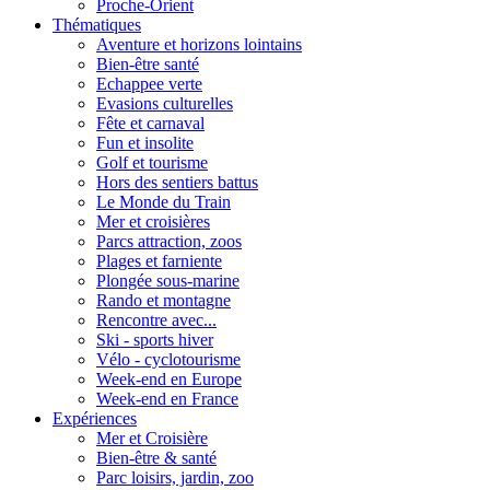
Proche-Orient
Thématiques
Aventure et horizons lointains
Bien-être santé
Echappee verte
Evasions culturelles
Fête et carnaval
Fun et insolite
Golf et tourisme
Hors des sentiers battus
Le Monde du Train
Mer et croisières
Parcs attraction, zoos
Plages et farniente
Plongée sous-marine
Rando et montagne
Rencontre avec...
Ski - sports hiver
Vélo - cyclotourisme
Week-end en Europe
Week-end en France
Expériences
Mer et Croisière
Bien-être & santé
Parc loisirs, jardin, zoo