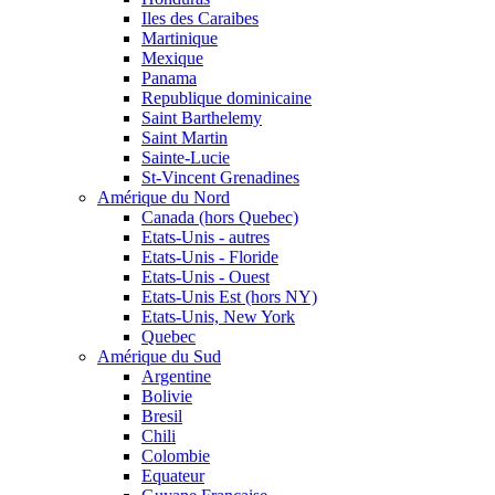
Iles des Caraibes
Martinique
Mexique
Panama
Republique dominicaine
Saint Barthelemy
Saint Martin
Sainte-Lucie
St-Vincent Grenadines
Amérique du Nord
Canada (hors Quebec)
Etats-Unis - autres
Etats-Unis - Floride
Etats-Unis - Ouest
Etats-Unis Est (hors NY)
Etats-Unis, New York
Quebec
Amérique du Sud
Argentine
Bolivie
Bresil
Chili
Colombie
Equateur