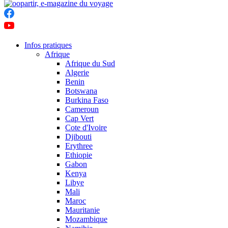
Infos pratiques
Afrique
Afrique du Sud
Algerie
Benin
Botswana
Burkina Faso
Cameroun
Cap Vert
Cote d'Ivoire
Djibouti
Erythree
Ethiopie
Gabon
Kenya
Libye
Mali
Maroc
Mauritanie
Mozambique