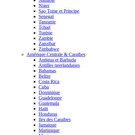
Namibie
Niger
Sao Tome et Principe
Senegal
Tanzanie
Tchad
Tunisie
Zambie
Zanzibar
Zimbabwe
Amérique Centrale & Caraïbes
Antigua et Barbuda
Antilles neerlandaises
Bahamas
Belize
Costa Rica
Cuba
Dominique
Guadeloupe
Guatemala
Haiti
Honduras
Iles des Caraibes
Jamaique
Martinique