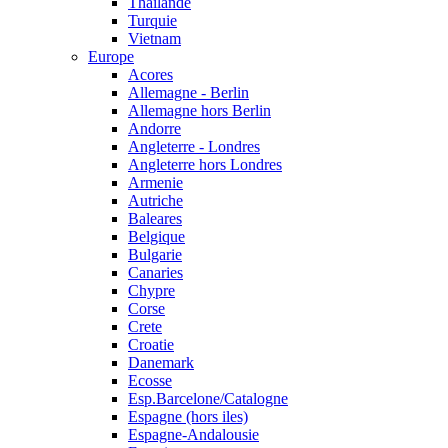
Thailande
Turquie
Vietnam
Europe
Acores
Allemagne - Berlin
Allemagne hors Berlin
Andorre
Angleterre - Londres
Angleterre hors Londres
Armenie
Autriche
Baleares
Belgique
Bulgarie
Canaries
Chypre
Corse
Crete
Croatie
Danemark
Ecosse
Esp.Barcelone/Catalogne
Espagne (hors iles)
Espagne-Andalousie