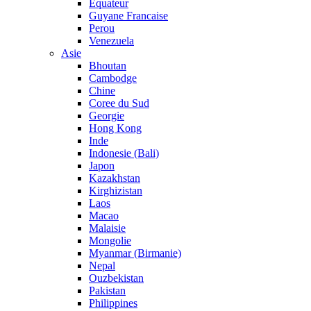
Equateur
Guyane Francaise
Perou
Venezuela
Asie
Bhoutan
Cambodge
Chine
Coree du Sud
Georgie
Hong Kong
Inde
Indonesie (Bali)
Japon
Kazakhstan
Kirghizistan
Laos
Macao
Malaisie
Mongolie
Myanmar (Birmanie)
Nepal
Ouzbekistan
Pakistan
Philippines