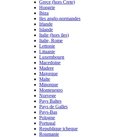
Grece (hors Crete)
Hongrie
Ibiza
Iles anglo-normandes
Irlande
Islande
Italie (hors iles)
Italie, Rome
Lettonie
Lituanie
Luxembourg
Macedoine
Madere
Majorque
Malte
Minorque
Montenegro
Norvege
Pays Baltes
Pays de Galles
Pays-Bas
Pologne
Portugal
Republique tcheque
Roumanie