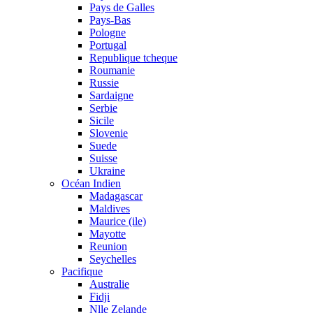
Pays de Galles
Pays-Bas
Pologne
Portugal
Republique tcheque
Roumanie
Russie
Sardaigne
Serbie
Sicile
Slovenie
Suede
Suisse
Ukraine
Océan Indien
Madagascar
Maldives
Maurice (ile)
Mayotte
Reunion
Seychelles
Pacifique
Australie
Fidji
Nlle Zelande