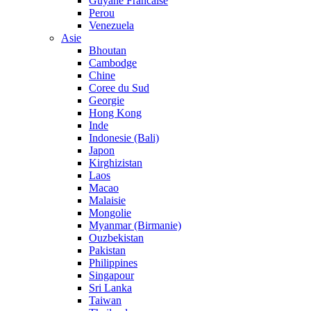
Guyane Francaise
Perou
Venezuela
Asie
Bhoutan
Cambodge
Chine
Coree du Sud
Georgie
Hong Kong
Inde
Indonesie (Bali)
Japon
Kirghizistan
Laos
Macao
Malaisie
Mongolie
Myanmar (Birmanie)
Ouzbekistan
Pakistan
Philippines
Singapour
Sri Lanka
Taiwan