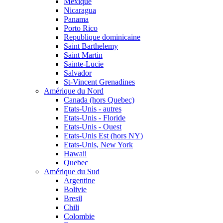
Mexique
Nicaragua
Panama
Porto Rico
Republique dominicaine
Saint Barthelemy
Saint Martin
Sainte-Lucie
Salvador
St-Vincent Grenadines
Amérique du Nord
Canada (hors Quebec)
Etats-Unis - autres
Etats-Unis - Floride
Etats-Unis - Ouest
Etats-Unis Est (hors NY)
Etats-Unis, New York
Hawaii
Quebec
Amérique du Sud
Argentine
Bolivie
Bresil
Chili
Colombie