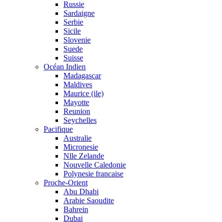
Russie
Sardaigne
Serbie
Sicile
Slovenie
Suede
Suisse
Océan Indien
Madagascar
Maldives
Maurice (ile)
Mayotte
Reunion
Seychelles
Pacifique
Australie
Micronesie
Nlle Zelande
Nouvelle Caledonie
Polynesie francaise
Proche-Orient
Abu Dhabi
Arabie Saoudite
Bahrein
Dubai