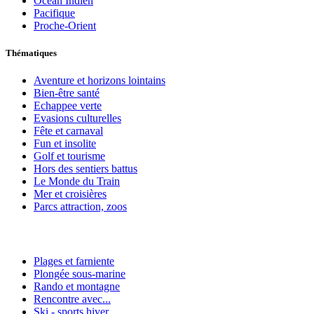
Océan Indien
Pacifique
Proche-Orient
Thématiques
Aventure et horizons lointains
Bien-être santé
Echappee verte
Evasions culturelles
Fête et carnaval
Fun et insolite
Golf et tourisme
Hors des sentiers battus
Le Monde du Train
Mer et croisières
Parcs attraction, zoos
Plages et farniente
Plongée sous-marine
Rando et montagne
Rencontre avec...
Ski - sports hiver