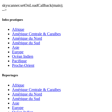
skyscanner.setOnLoadCallback(main);
-->
Infos pratiques
Afrique
Amérique Centrale & Caraïbes
Amérique du Nord
Amérique du Sud
Asie
Europe
Océan Indien
Pacifique
Proche-Orient
Reportages
Afrique
Amérique Centrale & Caraïbes
Amérique du Nord
Amérique du Sud
Asie
Europe