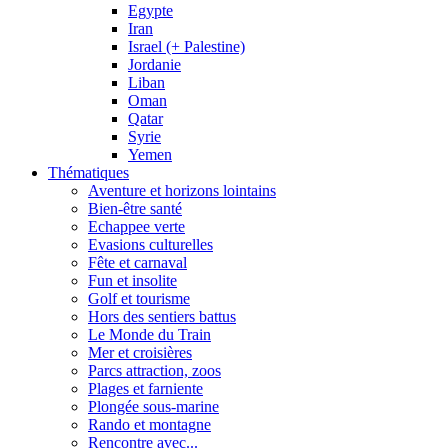
Egypte
Iran
Israel (+ Palestine)
Jordanie
Liban
Oman
Qatar
Syrie
Yemen
Thématiques
Aventure et horizons lointains
Bien-être santé
Echappee verte
Evasions culturelles
Fête et carnaval
Fun et insolite
Golf et tourisme
Hors des sentiers battus
Le Monde du Train
Mer et croisières
Parcs attraction, zoos
Plages et farniente
Plongée sous-marine
Rando et montagne
Rencontre avec...