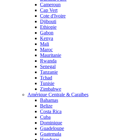
Cameroun
Cap Vert
Cote d'Ivoire
Djibouti
Ethiopie
Gabon
Kenya
Mali
Maroc
Mauritanie
Rwanda
Senegal
Tanzanie
Tchad
Tunisie
Zimbabwe
Amérique Centrale & Caraïbes
Bahamas
Belize
Costa Rica
Cuba
Dominique
Guadeloupe
Guatemala
Honduras