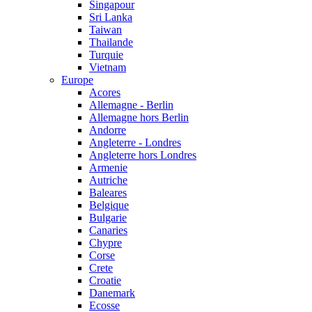
Singapour
Sri Lanka
Taiwan
Thailande
Turquie
Vietnam
Europe
Acores
Allemagne - Berlin
Allemagne hors Berlin
Andorre
Angleterre - Londres
Angleterre hors Londres
Armenie
Autriche
Baleares
Belgique
Bulgarie
Canaries
Chypre
Corse
Crete
Croatie
Danemark
Ecosse