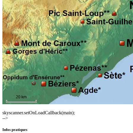
skyscanner.setOnLoadCallback(main);
-->
Infos pratiques