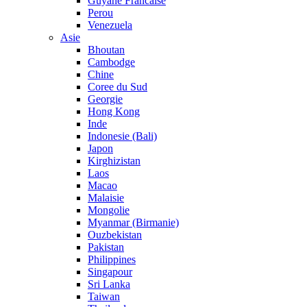
Guyane Francaise
Perou
Venezuela
Asie
Bhoutan
Cambodge
Chine
Coree du Sud
Georgie
Hong Kong
Inde
Indonesie (Bali)
Japon
Kirghizistan
Laos
Macao
Malaisie
Mongolie
Myanmar (Birmanie)
Ouzbekistan
Pakistan
Philippines
Singapour
Sri Lanka
Taiwan