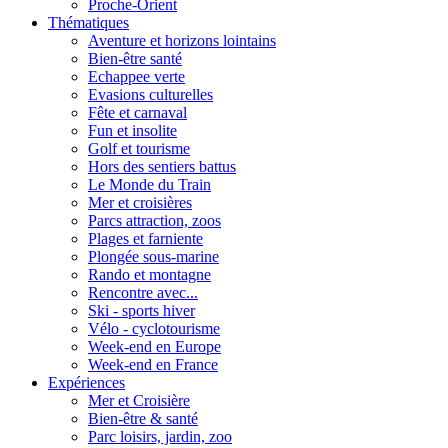
Proche-Orient
Thématiques
Aventure et horizons lointains
Bien-être santé
Echappee verte
Evasions culturelles
Fête et carnaval
Fun et insolite
Golf et tourisme
Hors des sentiers battus
Le Monde du Train
Mer et croisières
Parcs attraction, zoos
Plages et farniente
Plongée sous-marine
Rando et montagne
Rencontre avec...
Ski - sports hiver
Vélo - cyclotourisme
Week-end en Europe
Week-end en France
Expériences
Mer et Croisière
Bien-être & santé
Parc loisirs, jardin, zoo