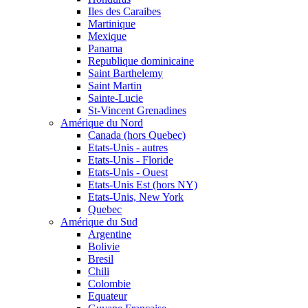
Iles des Caraibes
Martinique
Mexique
Panama
Republique dominicaine
Saint Barthelemy
Saint Martin
Sainte-Lucie
St-Vincent Grenadines
Amérique du Nord
Canada (hors Quebec)
Etats-Unis - autres
Etats-Unis - Floride
Etats-Unis - Ouest
Etats-Unis Est (hors NY)
Etats-Unis, New York
Quebec
Amérique du Sud
Argentine
Bolivie
Bresil
Chili
Colombie
Equateur