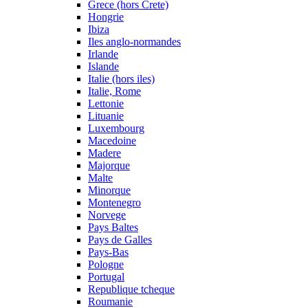
Grece (hors Crete)
Hongrie
Ibiza
Iles anglo-normandes
Irlande
Islande
Italie (hors iles)
Italie, Rome
Lettonie
Lituanie
Luxembourg
Macedoine
Madere
Majorque
Malte
Minorque
Montenegro
Norvege
Pays Baltes
Pays de Galles
Pays-Bas
Pologne
Portugal
Republique tcheque
Roumanie