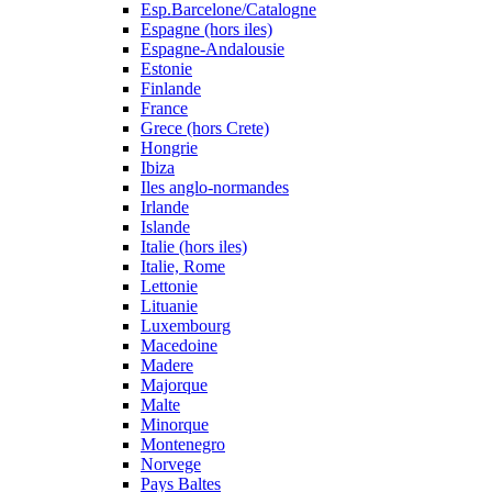
Esp.Barcelone/Catalogne
Espagne (hors iles)
Espagne-Andalousie
Estonie
Finlande
France
Grece (hors Crete)
Hongrie
Ibiza
Iles anglo-normandes
Irlande
Islande
Italie (hors iles)
Italie, Rome
Lettonie
Lituanie
Luxembourg
Macedoine
Madere
Majorque
Malte
Minorque
Montenegro
Norvege
Pays Baltes