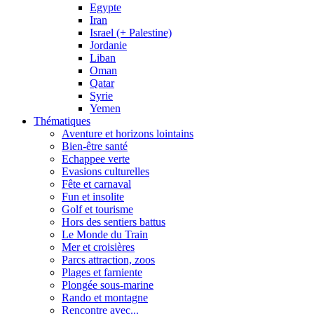
Egypte
Iran
Israel (+ Palestine)
Jordanie
Liban
Oman
Qatar
Syrie
Yemen
Thématiques
Aventure et horizons lointains
Bien-être santé
Echappee verte
Evasions culturelles
Fête et carnaval
Fun et insolite
Golf et tourisme
Hors des sentiers battus
Le Monde du Train
Mer et croisières
Parcs attraction, zoos
Plages et farniente
Plongée sous-marine
Rando et montagne
Rencontre avec...