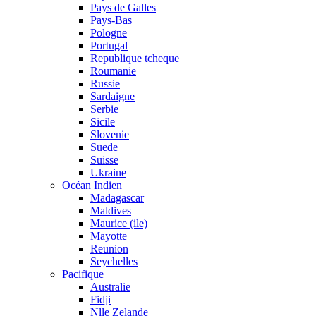
Pays de Galles
Pays-Bas
Pologne
Portugal
Republique tcheque
Roumanie
Russie
Sardaigne
Serbie
Sicile
Slovenie
Suede
Suisse
Ukraine
Océan Indien
Madagascar
Maldives
Maurice (ile)
Mayotte
Reunion
Seychelles
Pacifique
Australie
Fidji
Nlle Zelande