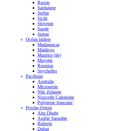
Russie
Sardaigne
Serbie
Sicile
Slovenie
Suede
Suisse
Océan Indien
Madagascar
Maldives
Maurice (ile)
Mayotte
Reunion
Seychelles
Pacifique
Australie
Micronesie
Nlle Zelande
Nouvelle Caledonie
Polynesie francaise
Proche-Orient
Abu Dhabi
Arabie Saoudite
Bahrein
Dubai