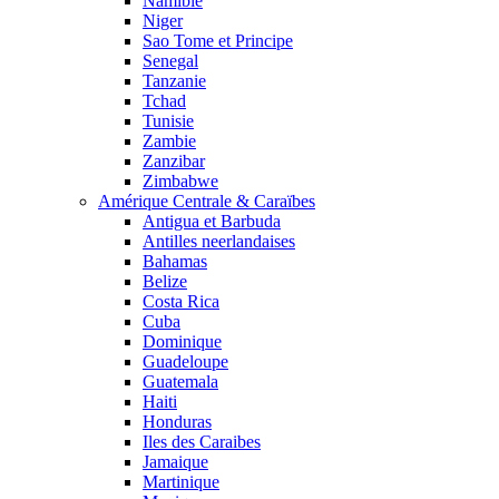
Namibie
Niger
Sao Tome et Principe
Senegal
Tanzanie
Tchad
Tunisie
Zambie
Zanzibar
Zimbabwe
Amérique Centrale & Caraïbes
Antigua et Barbuda
Antilles neerlandaises
Bahamas
Belize
Costa Rica
Cuba
Dominique
Guadeloupe
Guatemala
Haiti
Honduras
Iles des Caraibes
Jamaique
Martinique