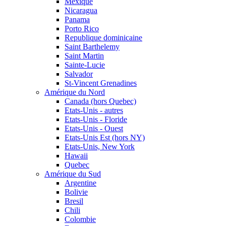
Mexique
Nicaragua
Panama
Porto Rico
Republique dominicaine
Saint Barthelemy
Saint Martin
Sainte-Lucie
Salvador
St-Vincent Grenadines
Amérique du Nord
Canada (hors Quebec)
Etats-Unis - autres
Etats-Unis - Floride
Etats-Unis - Ouest
Etats-Unis Est (hors NY)
Etats-Unis, New York
Hawaii
Quebec
Amérique du Sud
Argentine
Bolivie
Bresil
Chili
Colombie