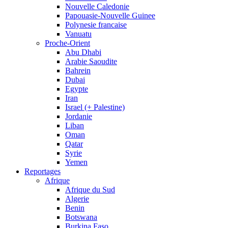
Nouvelle Caledonie
Papouasie-Nouvelle Guinee
Polynesie francaise
Vanuatu
Proche-Orient
Abu Dhabi
Arabie Saoudite
Bahrein
Dubai
Egypte
Iran
Israel (+ Palestine)
Jordanie
Liban
Oman
Qatar
Syrie
Yemen
Reportages
Afrique
Afrique du Sud
Algerie
Benin
Botswana
Burkina Faso