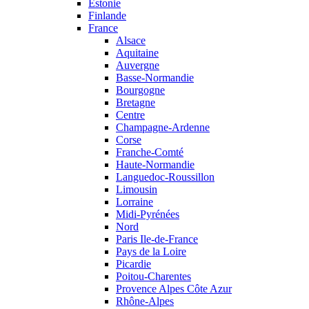
Estonie
Finlande
France
Alsace
Aquitaine
Auvergne
Basse-Normandie
Bourgogne
Bretagne
Centre
Champagne-Ardenne
Corse
Franche-Comté
Haute-Normandie
Languedoc-Roussillon
Limousin
Lorraine
Midi-Pyrénées
Nord
Paris Ile-de-France
Pays de la Loire
Picardie
Poitou-Charentes
Provence Alpes Côte Azur
Rhône-Alpes