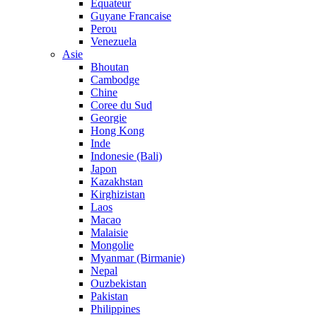
Equateur
Guyane Francaise
Perou
Venezuela
Asie
Bhoutan
Cambodge
Chine
Coree du Sud
Georgie
Hong Kong
Inde
Indonesie (Bali)
Japon
Kazakhstan
Kirghizistan
Laos
Macao
Malaisie
Mongolie
Myanmar (Birmanie)
Nepal
Ouzbekistan
Pakistan
Philippines