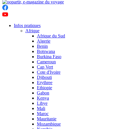
Infos pratiques
Afrique
Afrique du Sud
Algerie
Benin
Botswana
Burkina Faso
Cameroun
Cap Vert
Cote d'Ivoire
Djibouti
Erythree
Ethiopie
Gabon
Kenya
Libye
Mali
Maroc
Mauritanie
Mozambique