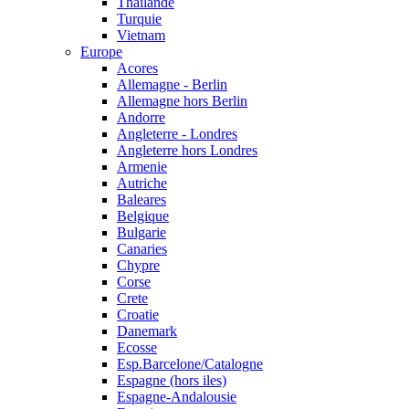
Thailande
Turquie
Vietnam
Europe
Acores
Allemagne - Berlin
Allemagne hors Berlin
Andorre
Angleterre - Londres
Angleterre hors Londres
Armenie
Autriche
Baleares
Belgique
Bulgarie
Canaries
Chypre
Corse
Crete
Croatie
Danemark
Ecosse
Esp.Barcelone/Catalogne
Espagne (hors iles)
Espagne-Andalousie