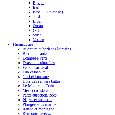
Egypte
Iran
Israel (+ Palestine)
Jordanie
Liban
Oman
Qatar
Syrie
Yemen
Thématiques
Aventure et horizons lointains
Bien-être santé
Echappee verte
Evasions culturelles
Fête et carnaval
Fun et insolite
Golf et tourisme
Hors des sentiers battus
Le Monde du Train
Mer et croisières
Parcs attraction, zoos
Plages et farniente
Plongée sous-marine
Rando et montagne
Rencontre avec...