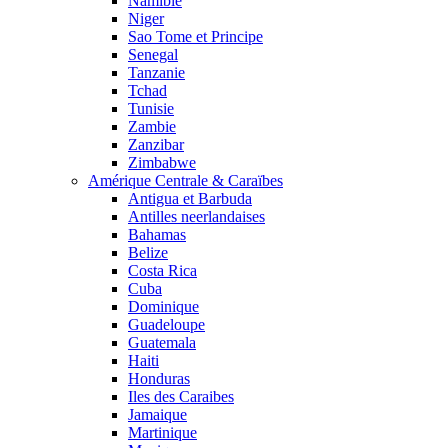
Namibie
Niger
Sao Tome et Principe
Senegal
Tanzanie
Tchad
Tunisie
Zambie
Zanzibar
Zimbabwe
Amérique Centrale & Caraïbes
Antigua et Barbuda
Antilles neerlandaises
Bahamas
Belize
Costa Rica
Cuba
Dominique
Guadeloupe
Guatemala
Haiti
Honduras
Iles des Caraibes
Jamaique
Martinique