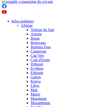
Infos pratiques
Afrique
Afrique du Sud
Algerie
Benin
Botswana
Burkina Faso
Cameroun
Cap Vert
Cote d'Ivoire
Djibouti
Erythree
Ethiopie
Gabon
Kenya
Libye
Mali
Maroc
Mauritanie
Mozambique