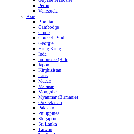
Guyane Francaise
Perou
Venezuela
Asie
Bhoutan
Cambodge
Chine
Coree du Sud
Georgie
Hong Kong
Inde
Indonesie (Bali)
Japon
Kirghizistan
Laos
Macao
Malaisie
Mongolie
Myanmar (Birmanie)
Ouzbekistan
Pakistan
Philippines
Singapour
Sri Lanka
Taiwan