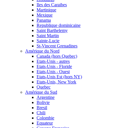
Iles des Caraibes
Martinique
Mexique
Panama
Republique dominicaine
Saint Barthelemy
Saint Martin
Sainte-Lucie
St-Vincent Grenadines
Amérique du Nord
Canada (hors Quebec)
Etats-Unis - autres
Etats-Unis - Floride
Etats-Unis - Ouest
Etats-Unis Est (hors NY)
Etats-Unis, New York
Quebec
Amérique du Sud
Argentine
Bolivie
Bresil
Chili
Colombie
Equateur