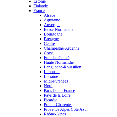
Estonie
Finlande
France
Alsace
Aquitaine
Auvergne
Basse-Normandie
Bourgogne
Bretagne
Centre
Champagne-Ardenne
Corse
Franche-Comté
Haute-Normandie
Languedoc-Roussillon
Limousin
Lorraine
Midi-Pyrénées
Nord
Paris Ile-de-France
Pays de la Loire
Picardie
Poitou-Charentes
Provence Alpes Côte Azur
Rhône-Alpes