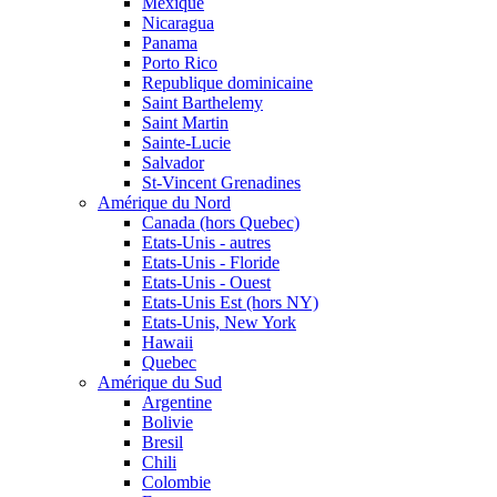
Mexique
Nicaragua
Panama
Porto Rico
Republique dominicaine
Saint Barthelemy
Saint Martin
Sainte-Lucie
Salvador
St-Vincent Grenadines
Amérique du Nord
Canada (hors Quebec)
Etats-Unis - autres
Etats-Unis - Floride
Etats-Unis - Ouest
Etats-Unis Est (hors NY)
Etats-Unis, New York
Hawaii
Quebec
Amérique du Sud
Argentine
Bolivie
Bresil
Chili
Colombie