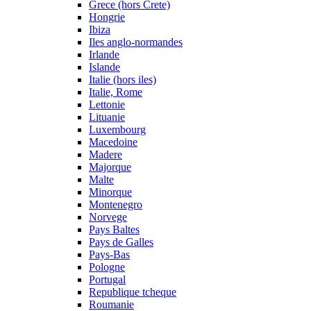
Grece (hors Crete)
Hongrie
Ibiza
Iles anglo-normandes
Irlande
Islande
Italie (hors iles)
Italie, Rome
Lettonie
Lituanie
Luxembourg
Macedoine
Madere
Majorque
Malte
Minorque
Montenegro
Norvege
Pays Baltes
Pays de Galles
Pays-Bas
Pologne
Portugal
Republique tcheque
Roumanie