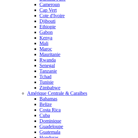
Cameroun
Cap Vert
Cote d'Ivoire
Djibouti
Ethiopie
Gabon
Kenya
Mali
Maroc
Mauritanie
Rwanda
Senegal
Tanzanie
Tchad
Tunisie
Zimbabwe
Amérique Centrale & Caraïbes
Bahamas
Belize
Costa Rica
Cuba
Dominique
Guadeloupe
Guatemala
Honduras