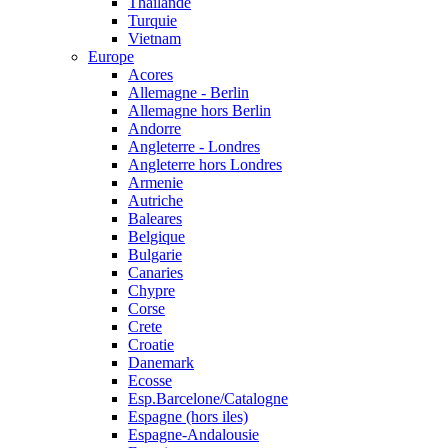
Thailande
Turquie
Vietnam
Europe
Acores
Allemagne - Berlin
Allemagne hors Berlin
Andorre
Angleterre - Londres
Angleterre hors Londres
Armenie
Autriche
Baleares
Belgique
Bulgarie
Canaries
Chypre
Corse
Crete
Croatie
Danemark
Ecosse
Esp.Barcelone/Catalogne
Espagne (hors iles)
Espagne-Andalousie