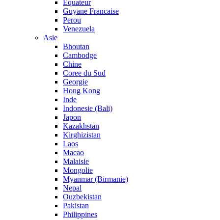
Equateur
Guyane Francaise
Perou
Venezuela
Asie
Bhoutan
Cambodge
Chine
Coree du Sud
Georgie
Hong Kong
Inde
Indonesie (Bali)
Japon
Kazakhstan
Kirghizistan
Laos
Macao
Malaisie
Mongolie
Myanmar (Birmanie)
Nepal
Ouzbekistan
Pakistan
Philippines