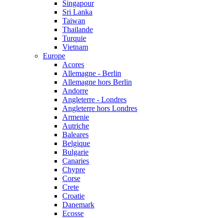
Singapour
Sri Lanka
Taiwan
Thailande
Turquie
Vietnam
Europe
Acores
Allemagne - Berlin
Allemagne hors Berlin
Andorre
Angleterre - Londres
Angleterre hors Londres
Armenie
Autriche
Baleares
Belgique
Bulgarie
Canaries
Chypre
Corse
Crete
Croatie
Danemark
Ecosse