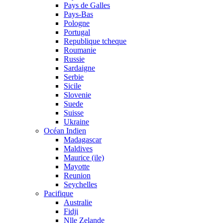
Pays de Galles
Pays-Bas
Pologne
Portugal
Republique tcheque
Roumanie
Russie
Sardaigne
Serbie
Sicile
Slovenie
Suede
Suisse
Ukraine
Océan Indien
Madagascar
Maldives
Maurice (ile)
Mayotte
Reunion
Seychelles
Pacifique
Australie
Fidji
Nlle Zelande