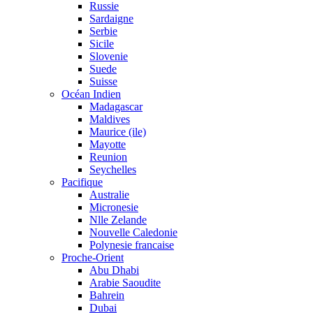
Russie
Sardaigne
Serbie
Sicile
Slovenie
Suede
Suisse
Océan Indien
Madagascar
Maldives
Maurice (ile)
Mayotte
Reunion
Seychelles
Pacifique
Australie
Micronesie
Nlle Zelande
Nouvelle Caledonie
Polynesie francaise
Proche-Orient
Abu Dhabi
Arabie Saoudite
Bahrein
Dubai