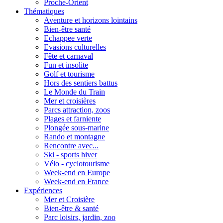
Proche-Orient
Thématiques
Aventure et horizons lointains
Bien-être santé
Echappee verte
Evasions culturelles
Fête et carnaval
Fun et insolite
Golf et tourisme
Hors des sentiers battus
Le Monde du Train
Mer et croisières
Parcs attraction, zoos
Plages et farniente
Plongée sous-marine
Rando et montagne
Rencontre avec...
Ski - sports hiver
Vélo - cyclotourisme
Week-end en Europe
Week-end en France
Expériences
Mer et Croisière
Bien-être & santé
Parc loisirs, jardin, zoo