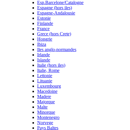
Esp.Barcelone/Catalogne
Espagne (hors iles)
Espagne-Andalousie
Estonie
Finlande
France
Grece (hors Crete)
Hongrie
Ibiza
Iles anglo-normandes
Irlande
Islande
Italie (hors iles)
Italie, Rome
Lettonie
Lituanie
Luxembourg
Macedoine
Madere
Majorque
Malte
Minorque
Montenegro
Norvege
Pays Baltes