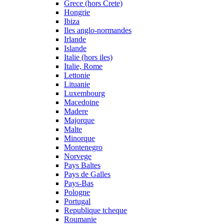
Grece (hors Crete)
Hongrie
Ibiza
Iles anglo-normandes
Irlande
Islande
Italie (hors iles)
Italie, Rome
Lettonie
Lituanie
Luxembourg
Macedoine
Madere
Majorque
Malte
Minorque
Montenegro
Norvege
Pays Baltes
Pays de Galles
Pays-Bas
Pologne
Portugal
Republique tcheque
Roumanie