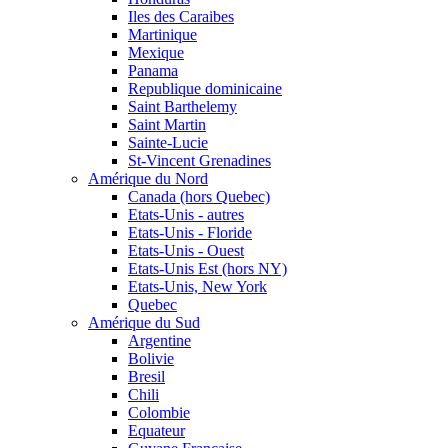
Iles des Caraibes
Martinique
Mexique
Panama
Republique dominicaine
Saint Barthelemy
Saint Martin
Sainte-Lucie
St-Vincent Grenadines
Amérique du Nord
Canada (hors Quebec)
Etats-Unis - autres
Etats-Unis - Floride
Etats-Unis - Ouest
Etats-Unis Est (hors NY)
Etats-Unis, New York
Quebec
Amérique du Sud
Argentine
Bolivie
Bresil
Chili
Colombie
Equateur