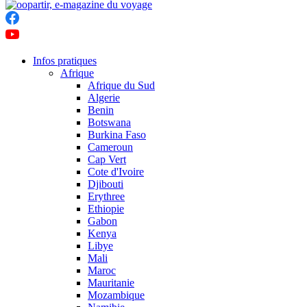
Infos pratiques
Afrique
Afrique du Sud
Algerie
Benin
Botswana
Burkina Faso
Cameroun
Cap Vert
Cote d'Ivoire
Djibouti
Erythree
Ethiopie
Gabon
Kenya
Libye
Mali
Maroc
Mauritanie
Mozambique