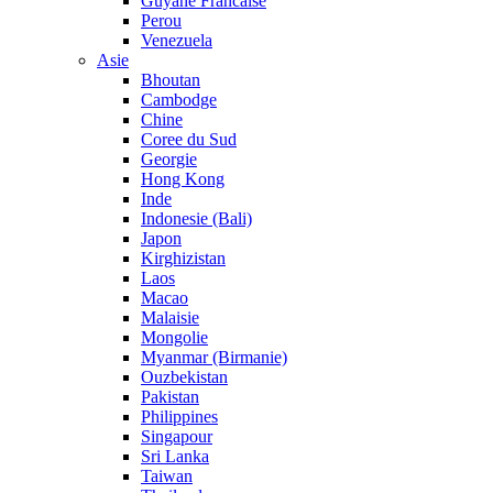
Guyane Francaise
Perou
Venezuela
Asie
Bhoutan
Cambodge
Chine
Coree du Sud
Georgie
Hong Kong
Inde
Indonesie (Bali)
Japon
Kirghizistan
Laos
Macao
Malaisie
Mongolie
Myanmar (Birmanie)
Ouzbekistan
Pakistan
Philippines
Singapour
Sri Lanka
Taiwan