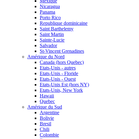
Mexique
Nicaragua
Panama
Porto Rico
Republique dominicaine
Saint Barthelemy
Saint Martin
Sainte-Lucie
Salvador
St-Vincent Grenadines
Amérique du Nord
Canada (hors Quebec)
Etats-Unis - autres
Etats-Unis - Floride
Etats-Unis - Ouest
Etats-Unis Est (hors NY)
Etats-Unis, New York
Hawaii
Quebec
Amérique du Sud
Argentine
Bolivie
Bresil
Chili
Colombie