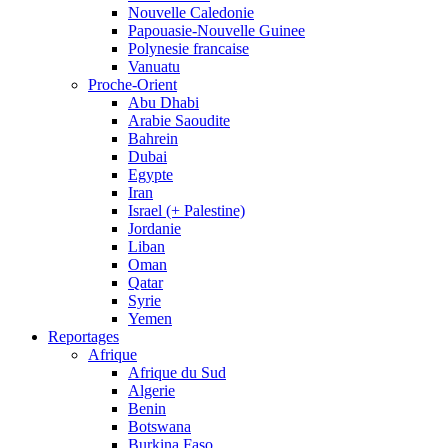
Nouvelle Caledonie
Papouasie-Nouvelle Guinee
Polynesie francaise
Vanuatu
Proche-Orient
Abu Dhabi
Arabie Saoudite
Bahrein
Dubai
Egypte
Iran
Israel (+ Palestine)
Jordanie
Liban
Oman
Qatar
Syrie
Yemen
Reportages
Afrique
Afrique du Sud
Algerie
Benin
Botswana
Burkina Faso