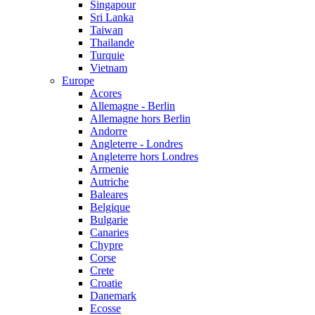
Singapour
Sri Lanka
Taiwan
Thailande
Turquie
Vietnam
Europe
Acores
Allemagne - Berlin
Allemagne hors Berlin
Andorre
Angleterre - Londres
Angleterre hors Londres
Armenie
Autriche
Baleares
Belgique
Bulgarie
Canaries
Chypre
Corse
Crete
Croatie
Danemark
Ecosse