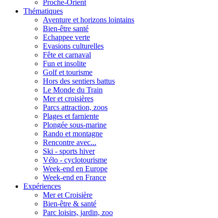
Proche-Orient
Thématiques
Aventure et horizons lointains
Bien-être santé
Echappee verte
Evasions culturelles
Fête et carnaval
Fun et insolite
Golf et tourisme
Hors des sentiers battus
Le Monde du Train
Mer et croisières
Parcs attraction, zoos
Plages et farniente
Plongée sous-marine
Rando et montagne
Rencontre avec...
Ski - sports hiver
Vélo - cyclotourisme
Week-end en Europe
Week-end en France
Expériences
Mer et Croisière
Bien-être & santé
Parc loisirs, jardin, zoo