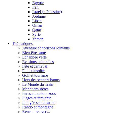
Egypte
Iran
Israel (+ Palestine)
Jordanie
Liban
Oman
Qatar
Syrie
Yemen
Thématiques
Aventure et horizons lointains
Bien-être santé
Echappee verte
Evasions culturelles
Fête et carnaval
Fun et insolite
Golf et tourisme
Hors des sentiers battus
Le Monde du Train
Mer et croisières
Parcs attraction, zoos
Plages et farniente
Plongée sous-marine
Rando et montagne
Rencontre avec...