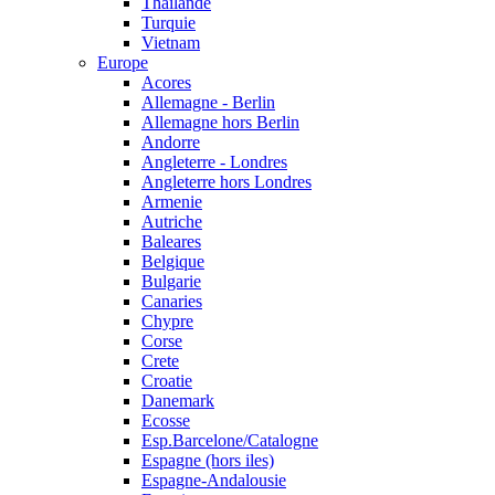
Thailande
Turquie
Vietnam
Europe
Acores
Allemagne - Berlin
Allemagne hors Berlin
Andorre
Angleterre - Londres
Angleterre hors Londres
Armenie
Autriche
Baleares
Belgique
Bulgarie
Canaries
Chypre
Corse
Crete
Croatie
Danemark
Ecosse
Esp.Barcelone/Catalogne
Espagne (hors iles)
Espagne-Andalousie