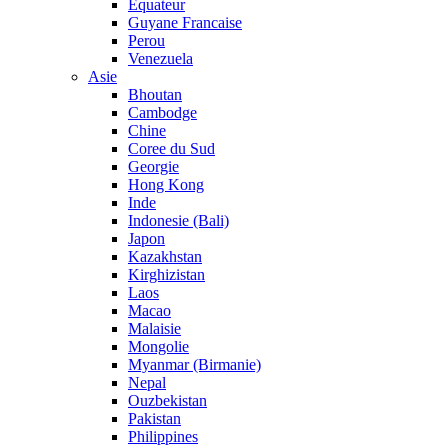
Equateur
Guyane Francaise
Perou
Venezuela
Asie
Bhoutan
Cambodge
Chine
Coree du Sud
Georgie
Hong Kong
Inde
Indonesie (Bali)
Japon
Kazakhstan
Kirghizistan
Laos
Macao
Malaisie
Mongolie
Myanmar (Birmanie)
Nepal
Ouzbekistan
Pakistan
Philippines