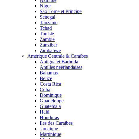
Namibie
Niger
Sao Tome et Principe
Senegal
Tanzanie
Tchad
Tunisie
Zambie
Zanzibar
Zimbabwe
Amérique Centrale & Caraïbes
Antigua et Barbuda
Antilles neerlandaises
Bahamas
Belize
Costa Rica
Cuba
Dominique
Guadeloupe
Guatemala
Haiti
Honduras
Iles des Caraibes
Jamaique
Martinique