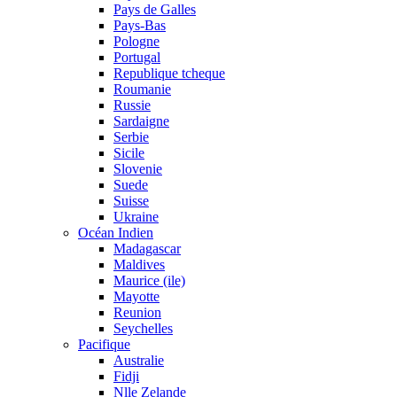
Pays de Galles
Pays-Bas
Pologne
Portugal
Republique tcheque
Roumanie
Russie
Sardaigne
Serbie
Sicile
Slovenie
Suede
Suisse
Ukraine
Océan Indien
Madagascar
Maldives
Maurice (ile)
Mayotte
Reunion
Seychelles
Pacifique
Australie
Fidji
Nlle Zelande