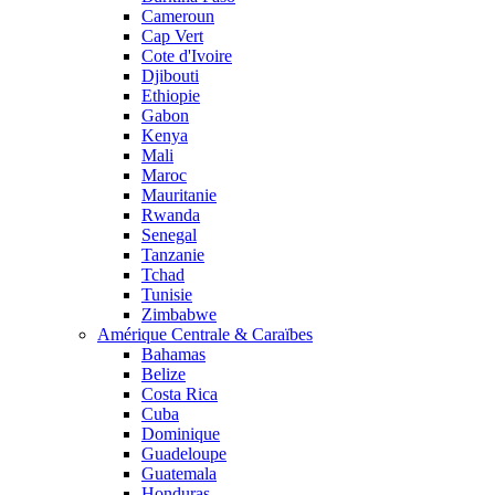
Cameroun
Cap Vert
Cote d'Ivoire
Djibouti
Ethiopie
Gabon
Kenya
Mali
Maroc
Mauritanie
Rwanda
Senegal
Tanzanie
Tchad
Tunisie
Zimbabwe
Amérique Centrale & Caraïbes
Bahamas
Belize
Costa Rica
Cuba
Dominique
Guadeloupe
Guatemala
Honduras