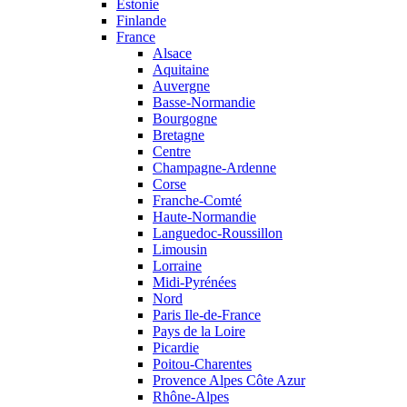
Estonie
Finlande
France
Alsace
Aquitaine
Auvergne
Basse-Normandie
Bourgogne
Bretagne
Centre
Champagne-Ardenne
Corse
Franche-Comté
Haute-Normandie
Languedoc-Roussillon
Limousin
Lorraine
Midi-Pyrénées
Nord
Paris Ile-de-France
Pays de la Loire
Picardie
Poitou-Charentes
Provence Alpes Côte Azur
Rhône-Alpes