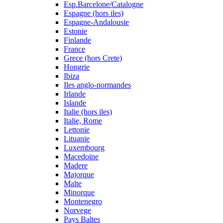
Esp.Barcelone/Catalogne
Espagne (hors iles)
Espagne-Andalousie
Estonie
Finlande
France
Grece (hors Crete)
Hongrie
Ibiza
Iles anglo-normandes
Irlande
Islande
Italie (hors iles)
Italie, Rome
Lettonie
Lituanie
Luxembourg
Macedoine
Madere
Majorque
Malte
Minorque
Montenegro
Norvege
Pays Baltes