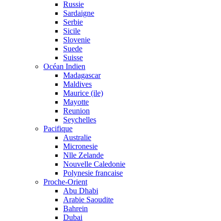
Russie
Sardaigne
Serbie
Sicile
Slovenie
Suede
Suisse
Océan Indien
Madagascar
Maldives
Maurice (ile)
Mayotte
Reunion
Seychelles
Pacifique
Australie
Micronesie
Nlle Zelande
Nouvelle Caledonie
Polynesie francaise
Proche-Orient
Abu Dhabi
Arabie Saoudite
Bahrein
Dubai