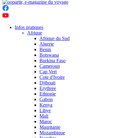
Infos pratiques
Afrique
Afrique du Sud
Algerie
Benin
Botswana
Burkina Faso
Cameroun
Cap Vert
Cote d'Ivoire
Djibouti
Erythree
Ethiopie
Gabon
Kenya
Libye
Mali
Maroc
Mauritanie
Mozambique