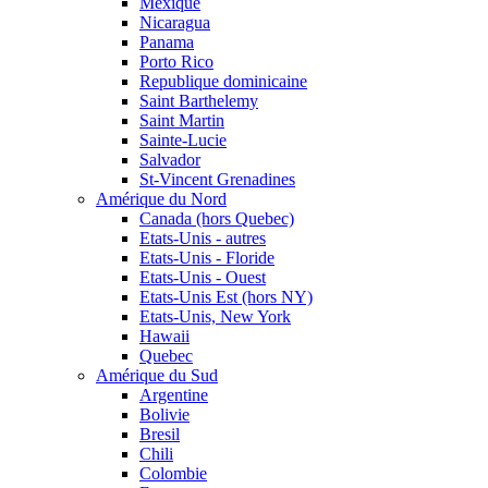
Mexique
Nicaragua
Panama
Porto Rico
Republique dominicaine
Saint Barthelemy
Saint Martin
Sainte-Lucie
Salvador
St-Vincent Grenadines
Amérique du Nord
Canada (hors Quebec)
Etats-Unis - autres
Etats-Unis - Floride
Etats-Unis - Ouest
Etats-Unis Est (hors NY)
Etats-Unis, New York
Hawaii
Quebec
Amérique du Sud
Argentine
Bolivie
Bresil
Chili
Colombie