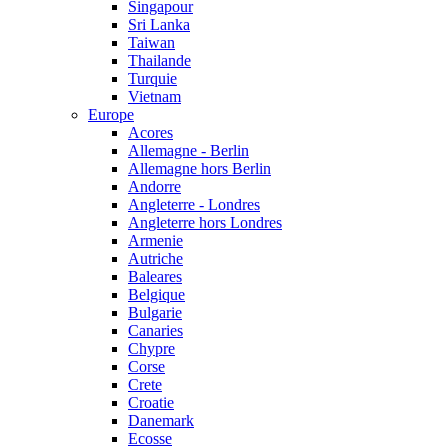
Singapour
Sri Lanka
Taiwan
Thailande
Turquie
Vietnam
Europe
Acores
Allemagne - Berlin
Allemagne hors Berlin
Andorre
Angleterre - Londres
Angleterre hors Londres
Armenie
Autriche
Baleares
Belgique
Bulgarie
Canaries
Chypre
Corse
Crete
Croatie
Danemark
Ecosse