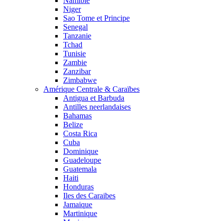
Namibie
Niger
Sao Tome et Principe
Senegal
Tanzanie
Tchad
Tunisie
Zambie
Zanzibar
Zimbabwe
Amérique Centrale & Caraïbes
Antigua et Barbuda
Antilles neerlandaises
Bahamas
Belize
Costa Rica
Cuba
Dominique
Guadeloupe
Guatemala
Haiti
Honduras
Iles des Caraibes
Jamaique
Martinique