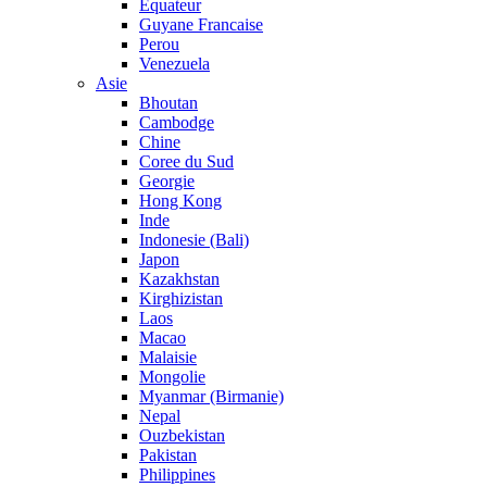
Equateur
Guyane Francaise
Perou
Venezuela
Asie
Bhoutan
Cambodge
Chine
Coree du Sud
Georgie
Hong Kong
Inde
Indonesie (Bali)
Japon
Kazakhstan
Kirghizistan
Laos
Macao
Malaisie
Mongolie
Myanmar (Birmanie)
Nepal
Ouzbekistan
Pakistan
Philippines