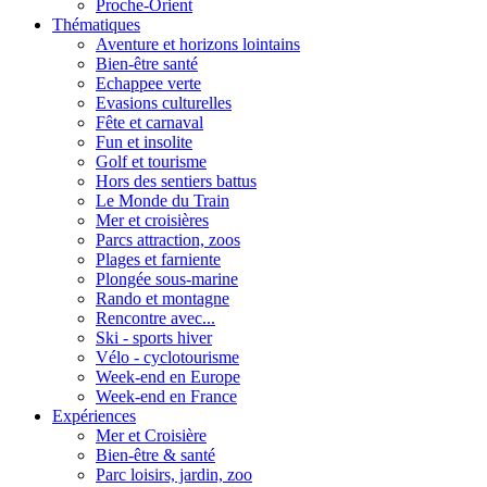
Proche-Orient
Thématiques
Aventure et horizons lointains
Bien-être santé
Echappee verte
Evasions culturelles
Fête et carnaval
Fun et insolite
Golf et tourisme
Hors des sentiers battus
Le Monde du Train
Mer et croisières
Parcs attraction, zoos
Plages et farniente
Plongée sous-marine
Rando et montagne
Rencontre avec...
Ski - sports hiver
Vélo - cyclotourisme
Week-end en Europe
Week-end en France
Expériences
Mer et Croisière
Bien-être & santé
Parc loisirs, jardin, zoo