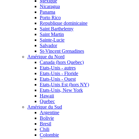
Mexique
Nicaragua
Panama
Porto Rico
Republique dominicaine
Saint Barthelemy
Saint Martin
Sainte-Lucie
Salvador
St-Vincent Grenadines
Amérique du Nord
Canada (hors Quebec)
Etats-Unis - autres
Etats-Unis - Floride
Etats-Unis - Ouest
Etats-Unis Est (hors NY)
Etats-Unis, New York
Hawaii
Quebec
Amérique du Sud
Argentine
Bolivie
Bresil
Chili
Colombie