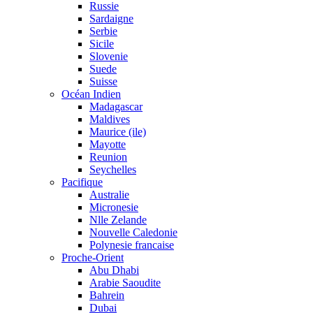
Russie
Sardaigne
Serbie
Sicile
Slovenie
Suede
Suisse
Océan Indien
Madagascar
Maldives
Maurice (ile)
Mayotte
Reunion
Seychelles
Pacifique
Australie
Micronesie
Nlle Zelande
Nouvelle Caledonie
Polynesie francaise
Proche-Orient
Abu Dhabi
Arabie Saoudite
Bahrein
Dubai