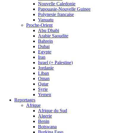
Nouvelle Caledonie
Papouasie-Nouvelle Guinee
Polynesie francaise
Vanuatu
Proche-Orient
Abu Dhabi
Arabie Saoudite
Bahrein
Dubai
Egypte
Iran
Israel (+ Palestine)
Jordanie
Liban
Oman
Qatar
Syrie
Yemen
Reportages
Afrique
Afrique du Sud
Algerie
Benin
Botswana
Burkina Faso