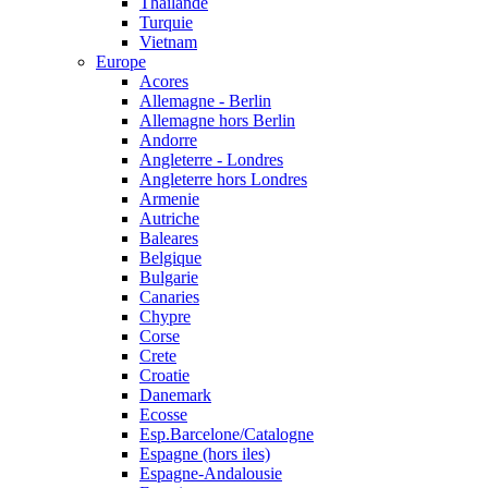
Thailande
Turquie
Vietnam
Europe
Acores
Allemagne - Berlin
Allemagne hors Berlin
Andorre
Angleterre - Londres
Angleterre hors Londres
Armenie
Autriche
Baleares
Belgique
Bulgarie
Canaries
Chypre
Corse
Crete
Croatie
Danemark
Ecosse
Esp.Barcelone/Catalogne
Espagne (hors iles)
Espagne-Andalousie