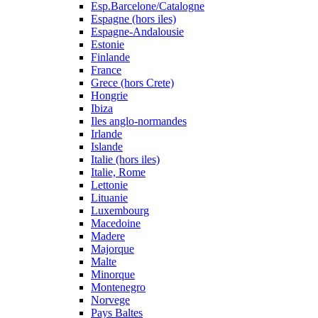
Esp.Barcelone/Catalogne
Espagne (hors iles)
Espagne-Andalousie
Estonie
Finlande
France
Grece (hors Crete)
Hongrie
Ibiza
Iles anglo-normandes
Irlande
Islande
Italie (hors iles)
Italie, Rome
Lettonie
Lituanie
Luxembourg
Macedoine
Madere
Majorque
Malte
Minorque
Montenegro
Norvege
Pays Baltes