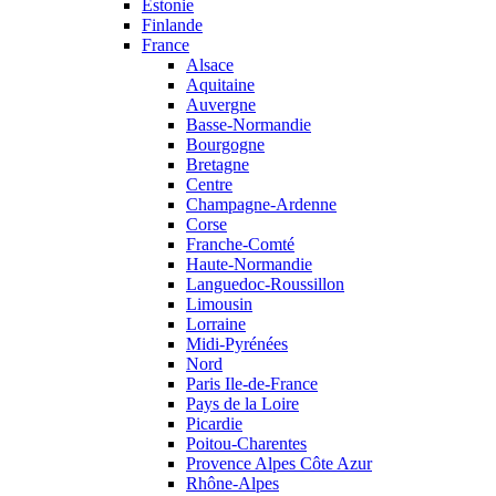
Estonie
Finlande
France
Alsace
Aquitaine
Auvergne
Basse-Normandie
Bourgogne
Bretagne
Centre
Champagne-Ardenne
Corse
Franche-Comté
Haute-Normandie
Languedoc-Roussillon
Limousin
Lorraine
Midi-Pyrénées
Nord
Paris Ile-de-France
Pays de la Loire
Picardie
Poitou-Charentes
Provence Alpes Côte Azur
Rhône-Alpes