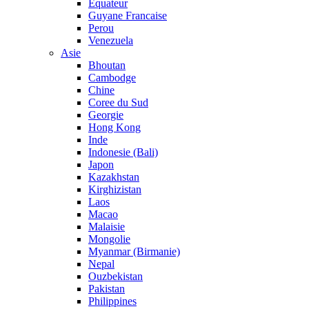
Equateur
Guyane Francaise
Perou
Venezuela
Asie
Bhoutan
Cambodge
Chine
Coree du Sud
Georgie
Hong Kong
Inde
Indonesie (Bali)
Japon
Kazakhstan
Kirghizistan
Laos
Macao
Malaisie
Mongolie
Myanmar (Birmanie)
Nepal
Ouzbekistan
Pakistan
Philippines