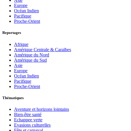
Asie
Europe
Océan Indien
Pacifique
Proche-Orient
Reportages
Afrique
Amérique Centrale & Caraïbes
Amérique du Nord
Amérique du Sud
Asie
Europe
Océan Indien
Pacifique
Proche-Orient
Thématiques
Aventure et horizons lointains
Bien-être santé
Echappee verte
Evasions culturelles
Fête et carnaval