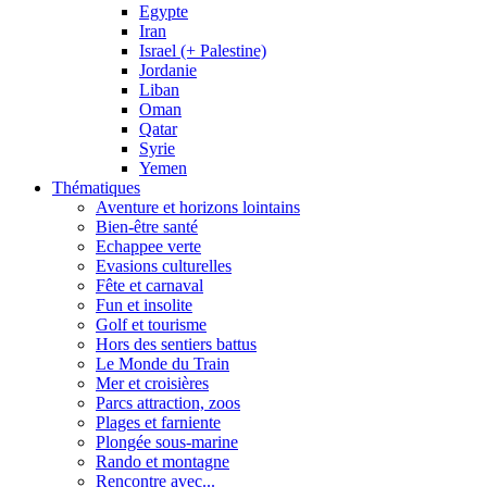
Egypte
Iran
Israel (+ Palestine)
Jordanie
Liban
Oman
Qatar
Syrie
Yemen
Thématiques
Aventure et horizons lointains
Bien-être santé
Echappee verte
Evasions culturelles
Fête et carnaval
Fun et insolite
Golf et tourisme
Hors des sentiers battus
Le Monde du Train
Mer et croisières
Parcs attraction, zoos
Plages et farniente
Plongée sous-marine
Rando et montagne
Rencontre avec...