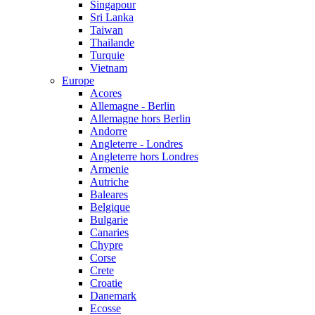
Singapour
Sri Lanka
Taiwan
Thailande
Turquie
Vietnam
Europe
Acores
Allemagne - Berlin
Allemagne hors Berlin
Andorre
Angleterre - Londres
Angleterre hors Londres
Armenie
Autriche
Baleares
Belgique
Bulgarie
Canaries
Chypre
Corse
Crete
Croatie
Danemark
Ecosse