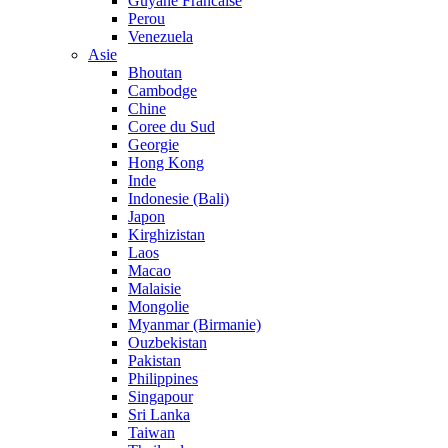
Guyane Francaise
Perou
Venezuela
Asie
Bhoutan
Cambodge
Chine
Coree du Sud
Georgie
Hong Kong
Inde
Indonesie (Bali)
Japon
Kirghizistan
Laos
Macao
Malaisie
Mongolie
Myanmar (Birmanie)
Ouzbekistan
Pakistan
Philippines
Singapour
Sri Lanka
Taiwan