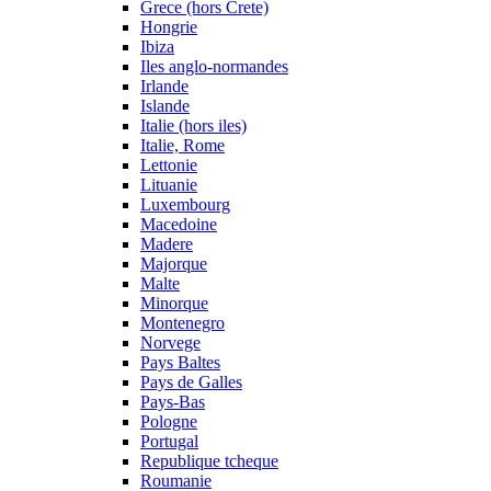
Grece (hors Crete)
Hongrie
Ibiza
Iles anglo-normandes
Irlande
Islande
Italie (hors iles)
Italie, Rome
Lettonie
Lituanie
Luxembourg
Macedoine
Madere
Majorque
Malte
Minorque
Montenegro
Norvege
Pays Baltes
Pays de Galles
Pays-Bas
Pologne
Portugal
Republique tcheque
Roumanie