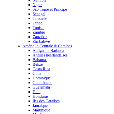
Namibie
Niger
Sao Tome et Principe
Senegal
Tanzanie
Tchad
Tunisie
Zambie
Zanzibar
Zimbabwe
Amérique Centrale & Caraïbes
Antigua et Barbuda
Antilles neerlandaises
Bahamas
Belize
Costa Rica
Cuba
Dominique
Guadeloupe
Guatemala
Haiti
Honduras
Iles des Caraibes
Jamaique
Martinique