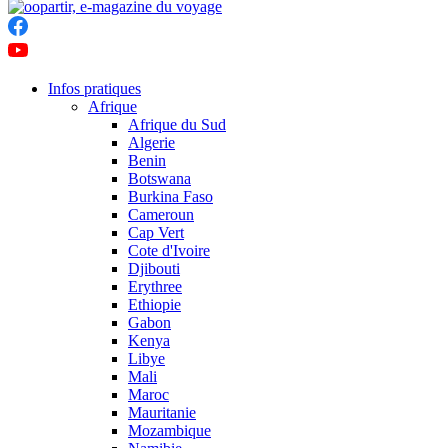
Infos pratiques
Afrique
Afrique du Sud
Algerie
Benin
Botswana
Burkina Faso
Cameroun
Cap Vert
Cote d'Ivoire
Djibouti
Erythree
Ethiopie
Gabon
Kenya
Libye
Mali
Maroc
Mauritanie
Mozambique