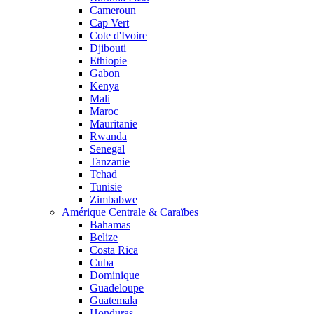
Cameroun
Cap Vert
Cote d'Ivoire
Djibouti
Ethiopie
Gabon
Kenya
Mali
Maroc
Mauritanie
Rwanda
Senegal
Tanzanie
Tchad
Tunisie
Zimbabwe
Amérique Centrale & Caraïbes
Bahamas
Belize
Costa Rica
Cuba
Dominique
Guadeloupe
Guatemala
Honduras