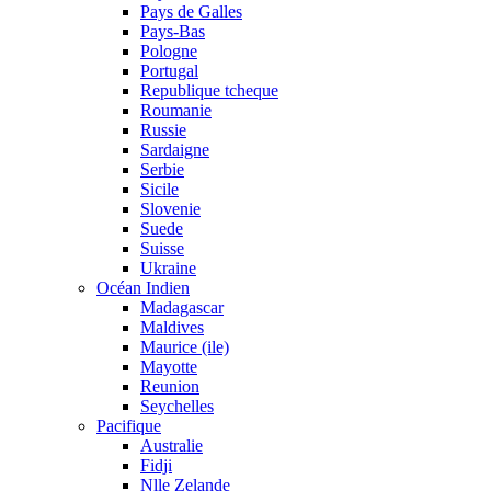
Pays de Galles
Pays-Bas
Pologne
Portugal
Republique tcheque
Roumanie
Russie
Sardaigne
Serbie
Sicile
Slovenie
Suede
Suisse
Ukraine
Océan Indien
Madagascar
Maldives
Maurice (ile)
Mayotte
Reunion
Seychelles
Pacifique
Australie
Fidji
Nlle Zelande