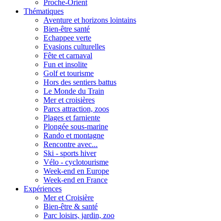
Proche-Orient
Thématiques
Aventure et horizons lointains
Bien-être santé
Echappee verte
Evasions culturelles
Fête et carnaval
Fun et insolite
Golf et tourisme
Hors des sentiers battus
Le Monde du Train
Mer et croisières
Parcs attraction, zoos
Plages et farniente
Plongée sous-marine
Rando et montagne
Rencontre avec...
Ski - sports hiver
Vélo - cyclotourisme
Week-end en Europe
Week-end en France
Expériences
Mer et Croisière
Bien-être & santé
Parc loisirs, jardin, zoo