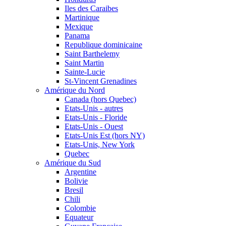
Iles des Caraibes
Martinique
Mexique
Panama
Republique dominicaine
Saint Barthelemy
Saint Martin
Sainte-Lucie
St-Vincent Grenadines
Amérique du Nord
Canada (hors Quebec)
Etats-Unis - autres
Etats-Unis - Floride
Etats-Unis - Ouest
Etats-Unis Est (hors NY)
Etats-Unis, New York
Quebec
Amérique du Sud
Argentine
Bolivie
Bresil
Chili
Colombie
Equateur