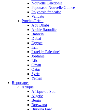
Nouvelle Caledonie
Papouasie-Nouvelle Guinee
Polynesie francaise
Vanuatu
Proche-Orient
Abu Dhabi
Arabie Saoudite
Bahrein
Dubai
Egypte
Iran
Israel (+ Palestine)
Jordanie
Liban
Oman
Qatar
Syrie
Yemen
Reportages
Afrique
Afrique du Sud
Algerie
Benin
Botswana
Burkina Faso