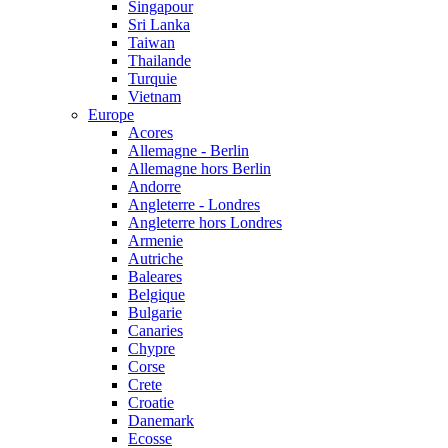
Singapour
Sri Lanka
Taiwan
Thailande
Turquie
Vietnam
Europe
Acores
Allemagne - Berlin
Allemagne hors Berlin
Andorre
Angleterre - Londres
Angleterre hors Londres
Armenie
Autriche
Baleares
Belgique
Bulgarie
Canaries
Chypre
Corse
Crete
Croatie
Danemark
Ecosse