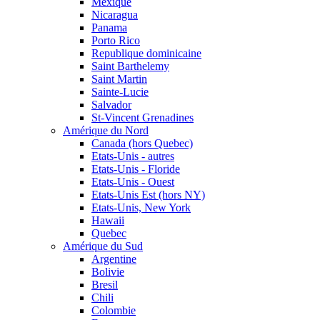
Mexique
Nicaragua
Panama
Porto Rico
Republique dominicaine
Saint Barthelemy
Saint Martin
Sainte-Lucie
Salvador
St-Vincent Grenadines
Amérique du Nord
Canada (hors Quebec)
Etats-Unis - autres
Etats-Unis - Floride
Etats-Unis - Ouest
Etats-Unis Est (hors NY)
Etats-Unis, New York
Hawaii
Quebec
Amérique du Sud
Argentine
Bolivie
Bresil
Chili
Colombie