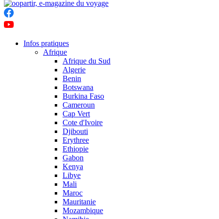
Infos pratiques
Afrique
Afrique du Sud
Algerie
Benin
Botswana
Burkina Faso
Cameroun
Cap Vert
Cote d'Ivoire
Djibouti
Erythree
Ethiopie
Gabon
Kenya
Libye
Mali
Maroc
Mauritanie
Mozambique