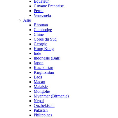
Equateur
Guyane Francaise
Perou
Venezuela
Asie
Bhoutan
Cambodge
Chine
Coree du Sud
Georgie
Hong Kong
Inde
Indonesie (Bali)
Japon
Kazakhstan
Kirghizistan
Laos
Macao
Malaisie
Mongolie
Myanmar (Birmanie)
Nepal
Ouzbekistan
Pakistan
Philippines