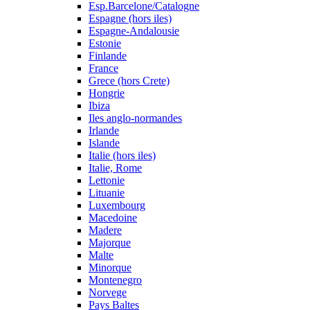
Esp.Barcelone/Catalogne
Espagne (hors iles)
Espagne-Andalousie
Estonie
Finlande
France
Grece (hors Crete)
Hongrie
Ibiza
Iles anglo-normandes
Irlande
Islande
Italie (hors iles)
Italie, Rome
Lettonie
Lituanie
Luxembourg
Macedoine
Madere
Majorque
Malte
Minorque
Montenegro
Norvege
Pays Baltes