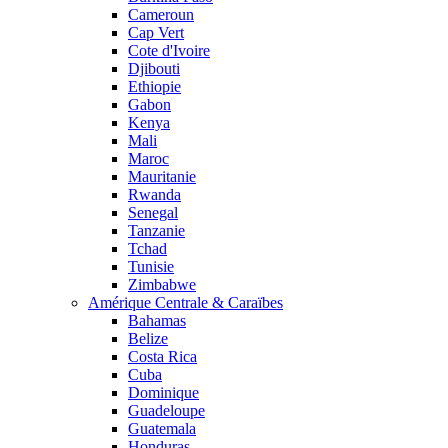
Cameroun
Cap Vert
Cote d'Ivoire
Djibouti
Ethiopie
Gabon
Kenya
Mali
Maroc
Mauritanie
Rwanda
Senegal
Tanzanie
Tchad
Tunisie
Zimbabwe
Amérique Centrale & Caraïbes
Bahamas
Belize
Costa Rica
Cuba
Dominique
Guadeloupe
Guatemala
Honduras