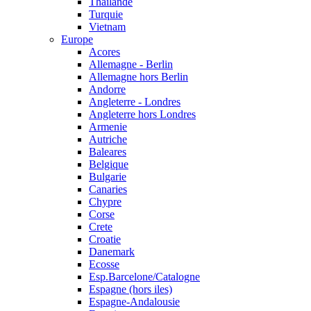
Thailande
Turquie
Vietnam
Europe
Acores
Allemagne - Berlin
Allemagne hors Berlin
Andorre
Angleterre - Londres
Angleterre hors Londres
Armenie
Autriche
Baleares
Belgique
Bulgarie
Canaries
Chypre
Corse
Crete
Croatie
Danemark
Ecosse
Esp.Barcelone/Catalogne
Espagne (hors iles)
Espagne-Andalousie