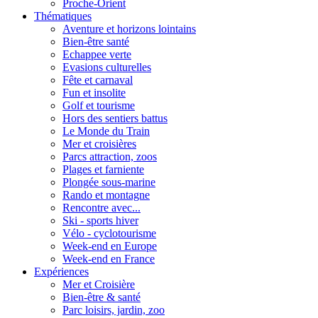
Proche-Orient
Thématiques
Aventure et horizons lointains
Bien-être santé
Echappee verte
Evasions culturelles
Fête et carnaval
Fun et insolite
Golf et tourisme
Hors des sentiers battus
Le Monde du Train
Mer et croisières
Parcs attraction, zoos
Plages et farniente
Plongée sous-marine
Rando et montagne
Rencontre avec...
Ski - sports hiver
Vélo - cyclotourisme
Week-end en Europe
Week-end en France
Expériences
Mer et Croisière
Bien-être & santé
Parc loisirs, jardin, zoo