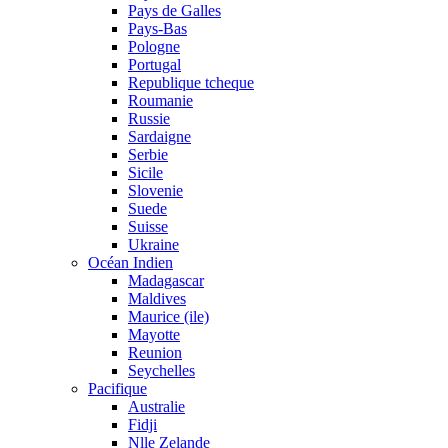
Pays de Galles
Pays-Bas
Pologne
Portugal
Republique tcheque
Roumanie
Russie
Sardaigne
Serbie
Sicile
Slovenie
Suede
Suisse
Ukraine
Océan Indien
Madagascar
Maldives
Maurice (ile)
Mayotte
Reunion
Seychelles
Pacifique
Australie
Fidji
Nlle Zelande