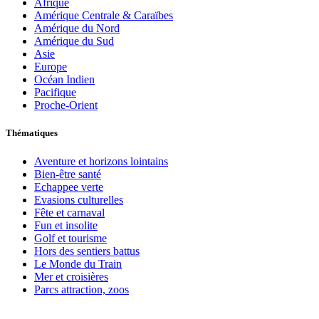
Afrique
Amérique Centrale & Caraïbes
Amérique du Nord
Amérique du Sud
Asie
Europe
Océan Indien
Pacifique
Proche-Orient
Thématiques
Aventure et horizons lointains
Bien-être santé
Echappee verte
Evasions culturelles
Fête et carnaval
Fun et insolite
Golf et tourisme
Hors des sentiers battus
Le Monde du Train
Mer et croisières
Parcs attraction, zoos