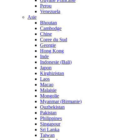
Guyane Francaise
Perou
Venezuela
Asie
Bhoutan
Cambodge
Chine
Coree du Sud
Georgie
Hong Kong
Inde
Indonesie (Bali)
Japon
Kirghizistan
Laos
Macao
Malaisie
Mongolie
Myanmar (Birmanie)
Ouzbekistan
Pakistan
Philippines
Singapour
Sri Lanka
Taiwan