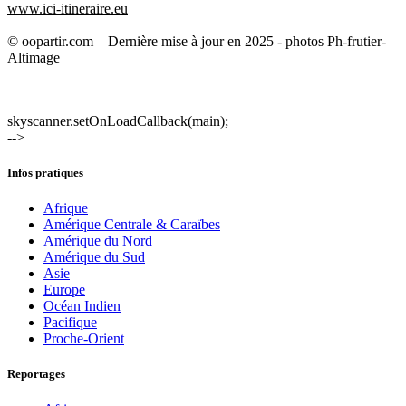
www.ici-itineraire.eu
© oopartir.com – Dernière mise à jour en 2025 - photos Ph-frutier-
Altimage
skyscanner.setOnLoadCallback(main);
-->
Infos pratiques
Afrique
Amérique Centrale & Caraïbes
Amérique du Nord
Amérique du Sud
Asie
Europe
Océan Indien
Pacifique
Proche-Orient
Reportages