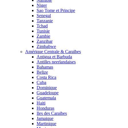
Namibie
Niger
Sao Tome et Principe
Senegal
Tanzanie
Tchad
Tunisie
Zambie
Zanzibar
Zimbabwe
Amérique Centrale & Caraïbes
Antigua et Barbuda
Antilles neerlandaises
Bahamas
Belize
Costa Rica
Cuba
Dominique
Guadeloupe
Guatemala
Haiti
Honduras
Iles des Caraibes
Jamaique
Martinique