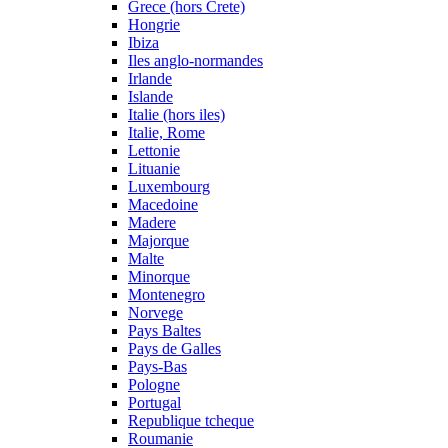
Grece (hors Crete)
Hongrie
Ibiza
Iles anglo-normandes
Irlande
Islande
Italie (hors iles)
Italie, Rome
Lettonie
Lituanie
Luxembourg
Macedoine
Madere
Majorque
Malte
Minorque
Montenegro
Norvege
Pays Baltes
Pays de Galles
Pays-Bas
Pologne
Portugal
Republique tcheque
Roumanie