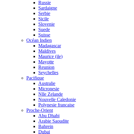
Russie
Sardaigne
Serbie
Sicile
Slovenie
Suede
Suisse
Océan Indien
Madagascar
Maldives
Maurice (ile)
Mayotte
Reunion
Seychelles
Pacifique
Australie
Micronesie
Nlle Zelande
Nouvelle Caledonie
Polynesie francaise
Proche-Orient
Abu Dhabi
Arabie Saoudite
Bahrein
Dubai