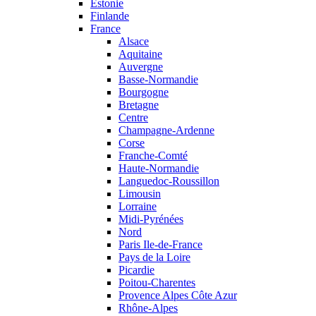
Estonie
Finlande
France
Alsace
Aquitaine
Auvergne
Basse-Normandie
Bourgogne
Bretagne
Centre
Champagne-Ardenne
Corse
Franche-Comté
Haute-Normandie
Languedoc-Roussillon
Limousin
Lorraine
Midi-Pyrénées
Nord
Paris Ile-de-France
Pays de la Loire
Picardie
Poitou-Charentes
Provence Alpes Côte Azur
Rhône-Alpes