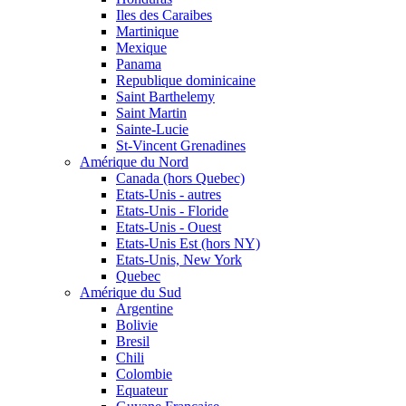
Iles des Caraibes
Martinique
Mexique
Panama
Republique dominicaine
Saint Barthelemy
Saint Martin
Sainte-Lucie
St-Vincent Grenadines
Amérique du Nord
Canada (hors Quebec)
Etats-Unis - autres
Etats-Unis - Floride
Etats-Unis - Ouest
Etats-Unis Est (hors NY)
Etats-Unis, New York
Quebec
Amérique du Sud
Argentine
Bolivie
Bresil
Chili
Colombie
Equateur