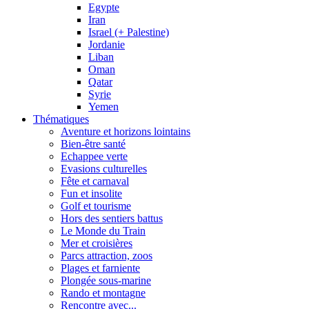
Egypte
Iran
Israel (+ Palestine)
Jordanie
Liban
Oman
Qatar
Syrie
Yemen
Thématiques
Aventure et horizons lointains
Bien-être santé
Echappee verte
Evasions culturelles
Fête et carnaval
Fun et insolite
Golf et tourisme
Hors des sentiers battus
Le Monde du Train
Mer et croisières
Parcs attraction, zoos
Plages et farniente
Plongée sous-marine
Rando et montagne
Rencontre avec...