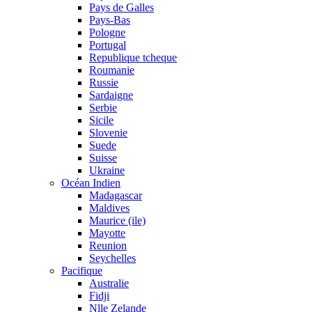
Pays de Galles
Pays-Bas
Pologne
Portugal
Republique tcheque
Roumanie
Russie
Sardaigne
Serbie
Sicile
Slovenie
Suede
Suisse
Ukraine
Océan Indien
Madagascar
Maldives
Maurice (ile)
Mayotte
Reunion
Seychelles
Pacifique
Australie
Fidji
Nlle Zelande