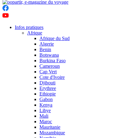
Infos pratiques
Afrique
Afrique du Sud
Algerie
Benin
Botswana
Burkina Faso
Cameroun
Cap Vert
Cote d'Ivoire
Djibouti
Erythree
Ethiopie
Gabon
Kenya
Libye
Mali
Maroc
Mauritanie
Mozambique