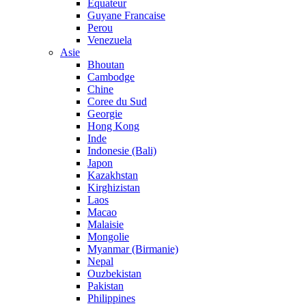
Equateur
Guyane Francaise
Perou
Venezuela
Asie
Bhoutan
Cambodge
Chine
Coree du Sud
Georgie
Hong Kong
Inde
Indonesie (Bali)
Japon
Kazakhstan
Kirghizistan
Laos
Macao
Malaisie
Mongolie
Myanmar (Birmanie)
Nepal
Ouzbekistan
Pakistan
Philippines