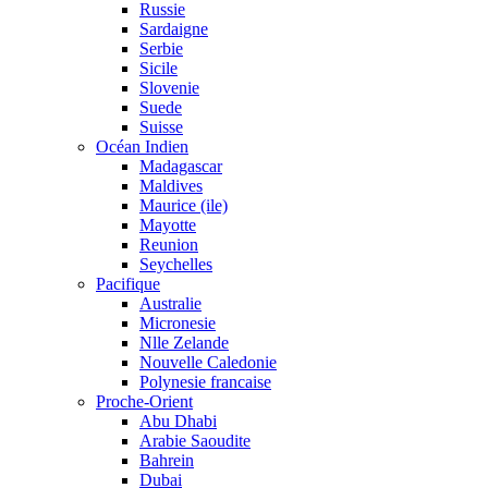
Russie
Sardaigne
Serbie
Sicile
Slovenie
Suede
Suisse
Océan Indien
Madagascar
Maldives
Maurice (ile)
Mayotte
Reunion
Seychelles
Pacifique
Australie
Micronesie
Nlle Zelande
Nouvelle Caledonie
Polynesie francaise
Proche-Orient
Abu Dhabi
Arabie Saoudite
Bahrein
Dubai