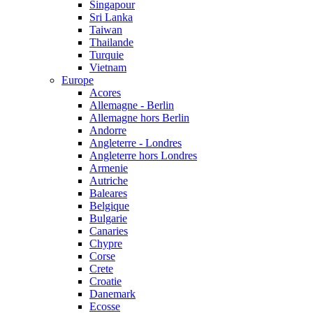
Singapour
Sri Lanka
Taiwan
Thailande
Turquie
Vietnam
Europe
Acores
Allemagne - Berlin
Allemagne hors Berlin
Andorre
Angleterre - Londres
Angleterre hors Londres
Armenie
Autriche
Baleares
Belgique
Bulgarie
Canaries
Chypre
Corse
Crete
Croatie
Danemark
Ecosse