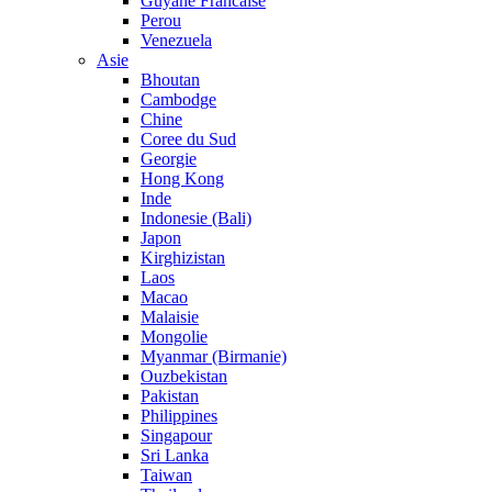
Guyane Francaise
Perou
Venezuela
Asie
Bhoutan
Cambodge
Chine
Coree du Sud
Georgie
Hong Kong
Inde
Indonesie (Bali)
Japon
Kirghizistan
Laos
Macao
Malaisie
Mongolie
Myanmar (Birmanie)
Ouzbekistan
Pakistan
Philippines
Singapour
Sri Lanka
Taiwan