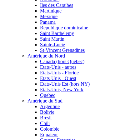
Iles des Caraibes
Martinique
Mexique
Panama
Republique dominicaine
Saint Barthelemy
Saint Martin
Sainte-Lucie
St-Vincent Grenadines
Amérique du Nord
Canada (hors Quebec)
Etats-Unis - autres
Etats-Unis - Floride
Etats-Unis - Ouest
Etats-Unis Est (hors NY)
Etats-Unis, New York
Quebec
Amérique du Sud
Argentine
Bolivie
Bresil
Chili
Colombie
Equateur