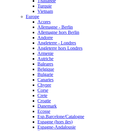
Thailande
Turquie
Vietnam
Europe
Acores
Allemagne - Berlin
Allemagne hors Berlin
Andorre
Angleterre - Londres
Angleterre hors Londres
Armenie
Autriche
Baleares
Belgique
Bulgarie
Canaries
Chypre
Corse
Crete
Croatie
Danemark
Ecosse
Esp.Barcelone/Catalogne
Espagne (hors iles)
Espagne-Andalousie