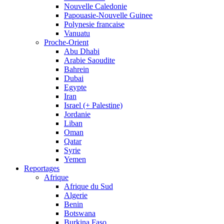
Nouvelle Caledonie
Papouasie-Nouvelle Guinee
Polynesie francaise
Vanuatu
Proche-Orient
Abu Dhabi
Arabie Saoudite
Bahrein
Dubai
Egypte
Iran
Israel (+ Palestine)
Jordanie
Liban
Oman
Qatar
Syrie
Yemen
Reportages
Afrique
Afrique du Sud
Algerie
Benin
Botswana
Burkina Faso