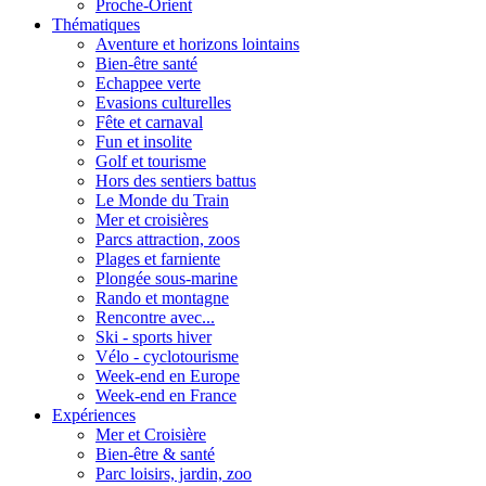
Proche-Orient
Thématiques
Aventure et horizons lointains
Bien-être santé
Echappee verte
Evasions culturelles
Fête et carnaval
Fun et insolite
Golf et tourisme
Hors des sentiers battus
Le Monde du Train
Mer et croisières
Parcs attraction, zoos
Plages et farniente
Plongée sous-marine
Rando et montagne
Rencontre avec...
Ski - sports hiver
Vélo - cyclotourisme
Week-end en Europe
Week-end en France
Expériences
Mer et Croisière
Bien-être & santé
Parc loisirs, jardin, zoo