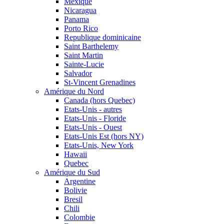
Mexique
Nicaragua
Panama
Porto Rico
Republique dominicaine
Saint Barthelemy
Saint Martin
Sainte-Lucie
Salvador
St-Vincent Grenadines
Amérique du Nord
Canada (hors Quebec)
Etats-Unis - autres
Etats-Unis - Floride
Etats-Unis - Ouest
Etats-Unis Est (hors NY)
Etats-Unis, New York
Hawaii
Quebec
Amérique du Sud
Argentine
Bolivie
Bresil
Chili
Colombie