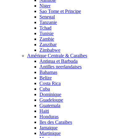
Namibie
Niger
Sao Tome et Principe
Senegal
Tanzanie
Tchad
Tunisie
Zambie
Zanzibar
Zimbabwe
Amérique Centrale & Caraïbes
Antigua et Barbuda
Antilles neerlandaises
Bahamas
Belize
Costa Rica
Cuba
Dominique
Guadeloupe
Guatemala
Haiti
Honduras
Iles des Caraibes
Jamaique
Martinique