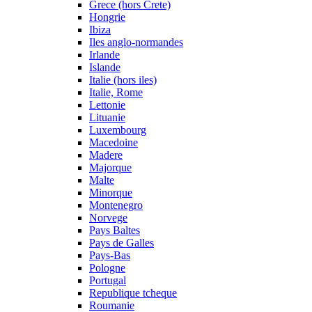
Grece (hors Crete)
Hongrie
Ibiza
Iles anglo-normandes
Irlande
Islande
Italie (hors iles)
Italie, Rome
Lettonie
Lituanie
Luxembourg
Macedoine
Madere
Majorque
Malte
Minorque
Montenegro
Norvege
Pays Baltes
Pays de Galles
Pays-Bas
Pologne
Portugal
Republique tcheque
Roumanie