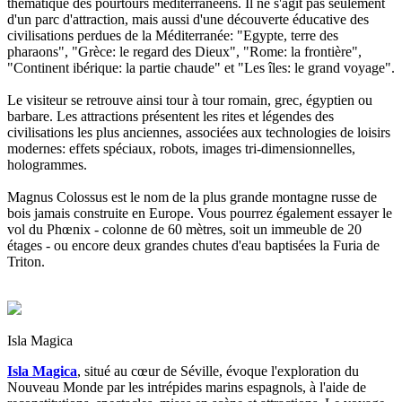
thématique des pourtours méditerranéens. Il ne s'agit pas seulement
d'un parc d'attraction, mais aussi d'une découverte éducative des
civilisations perdues de la Méditerranée: "Egypte, terre des
pharaons", "Grèce: le regard des Dieux", "Rome: la frontière",
"Continent ibérique: la partie chaude" et "Les îles: le grand voyage".
Le visiteur se retrouve ainsi tour à tour romain, grec, égyptien ou
barbare. Les attractions présentent les rites et légendes des
civilisations les plus anciennes, associées aux technologies de loisirs
modernes: effets spéciaux, robots, images tri-dimensionnelles,
hologrammes.
Magnus Colossus est le nom de la plus grande montagne russe de
bois jamais construite en Europe. Vous pourrez également essayer le
vol du Phœnix - colonne de 60 mètres, soit un immeuble de 20
étages - ou encore deux grandes chutes d'eau baptisées la Furia de
Triton.
Isla Magica
Isla Magica
, situé au cœur de Séville, évoque l'exploration du
Nouveau Monde par les intrépides marins espagnols, à l'aide de