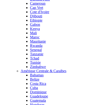
Cameroun
Cap Vert
Cote d'Ivoire
Djibouti
Ethiopie
Gabon
Kenya
Mali
Maroc
Mauritanie
Rwanda
Senegal
Tanzanie
Tchad
Tunisie
Zimbabwe
Amérique Centrale & Caraïbes
Bahamas
Belize
Costa Rica
Cuba
Dominique
Guadeloupe
Guatemala
Honduras