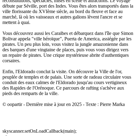
reconstitutions, spectacles, mises en scène et attractions. Le voyage
débute par Séville, port des Indes. Vous êtes alors transportés dans la
ville florissante du XVIème siècle, au bord du fleuve et face au
marché, là où les vaisseaux et autres galions lèvent l'ancre et se
mettent à quai.
Vous découvrez aussi les Caraïbes et débarquez dans l'île que Simon
Bolivar appela "ville héroïque", Puerta de America, assiégée par les
pirates. Un peu plus loin, vous visitez la jungle amazonienne dans
des barques d'une vingtaine de places, puis vous vous dirigez vers
un repaire de pirates. Une crique mystérieuse abrite d'authentiques
corsaires.
Enfin, l'Eldorado conclut la visite. On découvre la Ville de l'or,
peuplée de temples et de palais. Une sorte de radeau circulaire vous
conduit des eaux calmes de l'Eldorado jusqu'au cours vertigineux
des Rapides de l'Orénoque. Ce parcours de rafting s'achève aux
pieds des remparts de la ville.
© oopartir - Dernière mise à jour en 2025 - Texte : Pierre Marka
skyscanner.setOnLoadCallback(main);