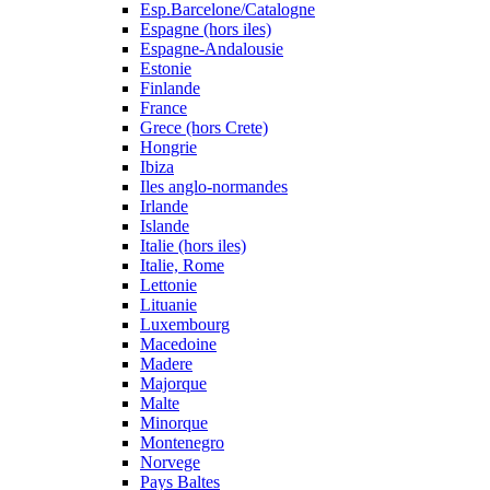
Esp.Barcelone/Catalogne
Espagne (hors iles)
Espagne-Andalousie
Estonie
Finlande
France
Grece (hors Crete)
Hongrie
Ibiza
Iles anglo-normandes
Irlande
Islande
Italie (hors iles)
Italie, Rome
Lettonie
Lituanie
Luxembourg
Macedoine
Madere
Majorque
Malte
Minorque
Montenegro
Norvege
Pays Baltes