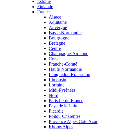
Estonie
Finlande
France
Alsace
Aquitaine
Auvergne
Basse-Normandie
Bourgogne
Bretagne
Centre
Champagne-Ardenne
Corse
Franche-Comté
Haute-Normandie
Languedoc-Roussillon
Limousin
Lorraine
Midi-Pyrénées
Nord
Paris Ile-de-France
Pays de la Loire
Picardie
Poitou-Charentes
Provence Alpes Côte Azur
Rhône-Alpes