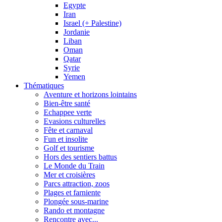
Egypte
Iran
Israel (+ Palestine)
Jordanie
Liban
Oman
Qatar
Syrie
Yemen
Thématiques
Aventure et horizons lointains
Bien-être santé
Echappee verte
Evasions culturelles
Fête et carnaval
Fun et insolite
Golf et tourisme
Hors des sentiers battus
Le Monde du Train
Mer et croisières
Parcs attraction, zoos
Plages et farniente
Plongée sous-marine
Rando et montagne
Rencontre avec...