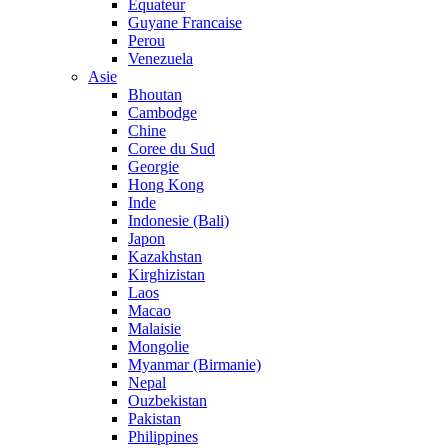
Equateur
Guyane Francaise
Perou
Venezuela
Asie
Bhoutan
Cambodge
Chine
Coree du Sud
Georgie
Hong Kong
Inde
Indonesie (Bali)
Japon
Kazakhstan
Kirghizistan
Laos
Macao
Malaisie
Mongolie
Myanmar (Birmanie)
Nepal
Ouzbekistan
Pakistan
Philippines