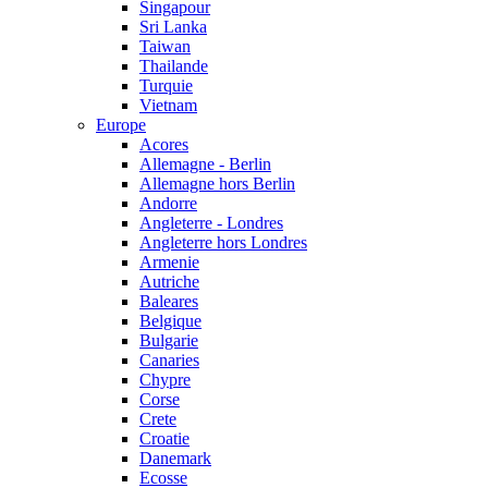
Singapour
Sri Lanka
Taiwan
Thailande
Turquie
Vietnam
Europe
Acores
Allemagne - Berlin
Allemagne hors Berlin
Andorre
Angleterre - Londres
Angleterre hors Londres
Armenie
Autriche
Baleares
Belgique
Bulgarie
Canaries
Chypre
Corse
Crete
Croatie
Danemark
Ecosse