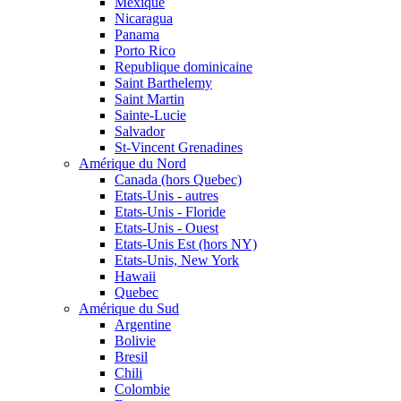
Mexique
Nicaragua
Panama
Porto Rico
Republique dominicaine
Saint Barthelemy
Saint Martin
Sainte-Lucie
Salvador
St-Vincent Grenadines
Amérique du Nord
Canada (hors Quebec)
Etats-Unis - autres
Etats-Unis - Floride
Etats-Unis - Ouest
Etats-Unis Est (hors NY)
Etats-Unis, New York
Hawaii
Quebec
Amérique du Sud
Argentine
Bolivie
Bresil
Chili
Colombie