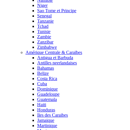
Namibie
Niger
Sao Tome et Principe
Senegal
Tanzanie
Tchad
Tunisie
Zambie
Zanzibar
Zimbabwe
Amérique Centrale & Caraïbes
Antigua et Barbuda
Antilles neerlandaises
Bahamas
Belize
Costa Rica
Cuba
Dominique
Guadeloupe
Guatemala
Haiti
Honduras
Iles des Caraibes
Jamaique
Martinique