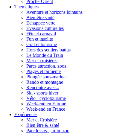
Proche-Orient
Thématiques
Aventure et horizons lointains
Bien-être santé
Echappee verte
Evasions culturelles
Fête et carnaval
Fun et insolite
Golf et tourisme
Hors des sentiers battus
Le Monde du Train
Mer et croisières
Parcs attraction, zoos
Plages et farniente
Plongée sous-marine
Rando et montagne
Rencontre avec...
Ski - sports hiver
Vélo - cyclotourisme
Week-end en Europe
Week-end en France
Expériences
Mer et Croisière
Bien-être & santé
Parc loisirs, jardin, zoo