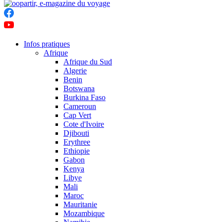
Infos pratiques
Afrique
Afrique du Sud
Algerie
Benin
Botswana
Burkina Faso
Cameroun
Cap Vert
Cote d'Ivoire
Djibouti
Erythree
Ethiopie
Gabon
Kenya
Libye
Mali
Maroc
Mauritanie
Mozambique