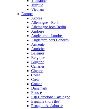
Thailande
Turquie
Vietnam
Europe
Acores
Allemagne - Berlin
Allemagne hors Berlin
Andorre
Angleterre - Londres
Angleterre hors Londres
Armenie
Autriche
Baleares
Belgique
Bulgarie
Canaries
Chypre
Corse
Crete
Croatie
Danemark
Ecosse
Esp.Barcelone/Catalogne
Espagne (hors iles)
Espagne-Andalousie