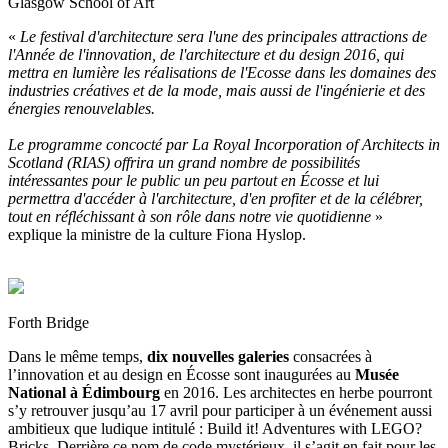
Glasgow School of Art
«
Le festival d'architecture sera l'une des principales attractions de
l'Année de l'innovation, de l'architecture et du design 2016, qui
mettra en lumière les réalisations de l'Ecosse dans les domaines des
industries créatives et de la mode, mais aussi de l'ingénierie et des
énergies renouvelables.
Le programme concocté par La Royal Incorporation of Architects in
Scotland (RIAS) offrira un grand nombre de possibilités
intéressantes pour le public un peu partout en Écosse et lui
permettra d'accéder à l'architecture, d'en profiter et de la célébrer,
tout en réfléchissant à son rôle dans notre vie quotidienne
»
explique la ministre de la culture Fiona Hyslop.
Forth Bridge
Dans le même temps,
dix nouvelles galeries
consacrées à
l’innovation et au design en Écosse sont inaugurées au
Musée
National à Édimbourg
en 2016. Les architectes en herbe pourront
s’y retrouver jusqu’au 17 avril pour participer à un événement aussi
ambitieux que ludique intitulé : Build it! Adventures with LEGO?
Bricks. Derrière ce nom de code mystérieux, il s’agit en fait pour les