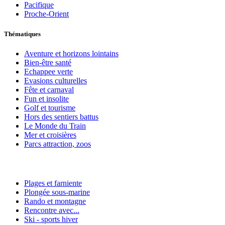
Pacifique
Proche-Orient
Thématiques
Aventure et horizons lointains
Bien-être santé
Echappee verte
Evasions culturelles
Fête et carnaval
Fun et insolite
Golf et tourisme
Hors des sentiers battus
Le Monde du Train
Mer et croisières
Parcs attraction, zoos
Plages et farniente
Plongée sous-marine
Rando et montagne
Rencontre avec...
Ski - sports hiver