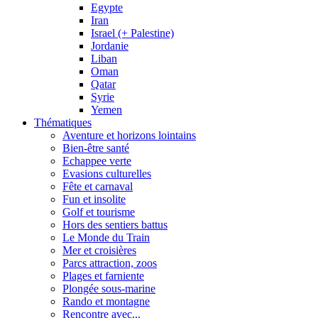
Egypte
Iran
Israel (+ Palestine)
Jordanie
Liban
Oman
Qatar
Syrie
Yemen
Thématiques
Aventure et horizons lointains
Bien-être santé
Echappee verte
Evasions culturelles
Fête et carnaval
Fun et insolite
Golf et tourisme
Hors des sentiers battus
Le Monde du Train
Mer et croisières
Parcs attraction, zoos
Plages et farniente
Plongée sous-marine
Rando et montagne
Rencontre avec...