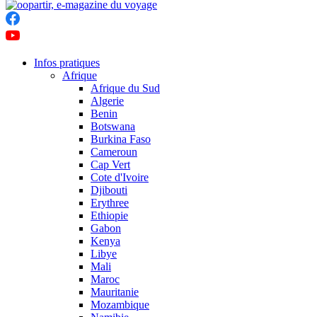
Infos pratiques
Afrique
Afrique du Sud
Algerie
Benin
Botswana
Burkina Faso
Cameroun
Cap Vert
Cote d'Ivoire
Djibouti
Erythree
Ethiopie
Gabon
Kenya
Libye
Mali
Maroc
Mauritanie
Mozambique