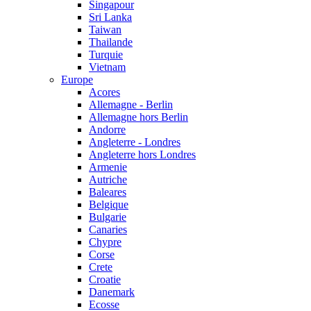
Singapour
Sri Lanka
Taiwan
Thailande
Turquie
Vietnam
Europe
Acores
Allemagne - Berlin
Allemagne hors Berlin
Andorre
Angleterre - Londres
Angleterre hors Londres
Armenie
Autriche
Baleares
Belgique
Bulgarie
Canaries
Chypre
Corse
Crete
Croatie
Danemark
Ecosse