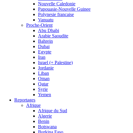
Nouvelle Caledonie
Papouasie-Nouvelle Guinee
Polynesie francaise
Vanuatu
Proche-Orient
Abu Dhabi
Arabie Saoudite
Bahrein
Dubai
Egypte
Iran
Israel (+ Palestine)
Jordanie
Liban
Oman
Qatar
Syrie
Yemen
Reportages
Afrique
Afrique du Sud
Algerie
Benin
Botswana
Burkina Faso