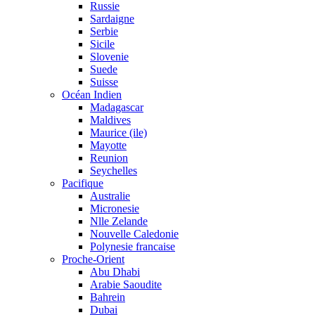
Russie
Sardaigne
Serbie
Sicile
Slovenie
Suede
Suisse
Océan Indien
Madagascar
Maldives
Maurice (ile)
Mayotte
Reunion
Seychelles
Pacifique
Australie
Micronesie
Nlle Zelande
Nouvelle Caledonie
Polynesie francaise
Proche-Orient
Abu Dhabi
Arabie Saoudite
Bahrein
Dubai