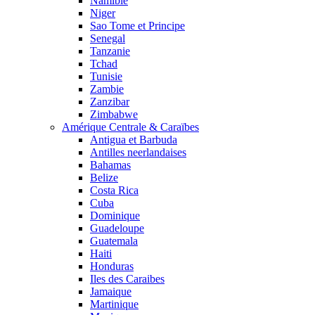
Namibie
Niger
Sao Tome et Principe
Senegal
Tanzanie
Tchad
Tunisie
Zambie
Zanzibar
Zimbabwe
Amérique Centrale & Caraïbes
Antigua et Barbuda
Antilles neerlandaises
Bahamas
Belize
Costa Rica
Cuba
Dominique
Guadeloupe
Guatemala
Haiti
Honduras
Iles des Caraibes
Jamaique
Martinique