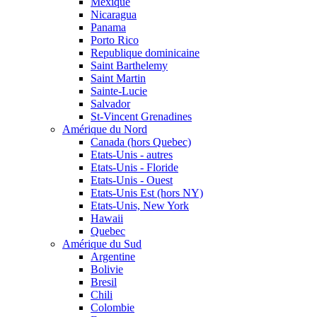
Mexique
Nicaragua
Panama
Porto Rico
Republique dominicaine
Saint Barthelemy
Saint Martin
Sainte-Lucie
Salvador
St-Vincent Grenadines
Amérique du Nord
Canada (hors Quebec)
Etats-Unis - autres
Etats-Unis - Floride
Etats-Unis - Ouest
Etats-Unis Est (hors NY)
Etats-Unis, New York
Hawaii
Quebec
Amérique du Sud
Argentine
Bolivie
Bresil
Chili
Colombie