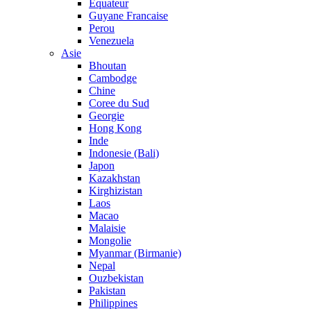
Equateur
Guyane Francaise
Perou
Venezuela
Asie
Bhoutan
Cambodge
Chine
Coree du Sud
Georgie
Hong Kong
Inde
Indonesie (Bali)
Japon
Kazakhstan
Kirghizistan
Laos
Macao
Malaisie
Mongolie
Myanmar (Birmanie)
Nepal
Ouzbekistan
Pakistan
Philippines