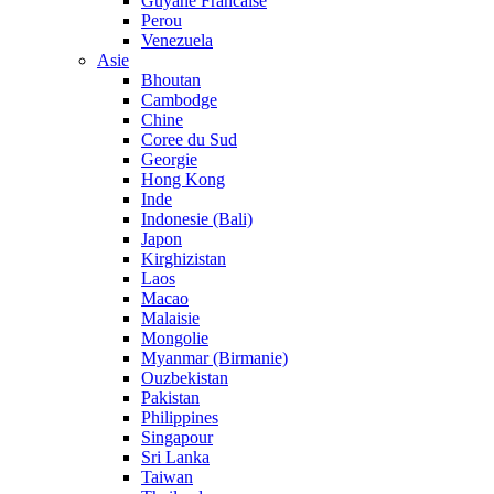
Guyane Francaise
Perou
Venezuela
Asie
Bhoutan
Cambodge
Chine
Coree du Sud
Georgie
Hong Kong
Inde
Indonesie (Bali)
Japon
Kirghizistan
Laos
Macao
Malaisie
Mongolie
Myanmar (Birmanie)
Ouzbekistan
Pakistan
Philippines
Singapour
Sri Lanka
Taiwan