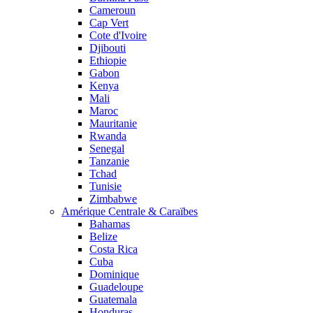
Cameroun
Cap Vert
Cote d'Ivoire
Djibouti
Ethiopie
Gabon
Kenya
Mali
Maroc
Mauritanie
Rwanda
Senegal
Tanzanie
Tchad
Tunisie
Zimbabwe
Amérique Centrale & Caraïbes
Bahamas
Belize
Costa Rica
Cuba
Dominique
Guadeloupe
Guatemala
Honduras