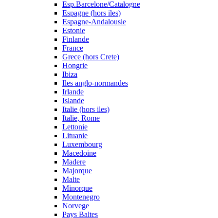
Esp.Barcelone/Catalogne
Espagne (hors iles)
Espagne-Andalousie
Estonie
Finlande
France
Grece (hors Crete)
Hongrie
Ibiza
Iles anglo-normandes
Irlande
Islande
Italie (hors iles)
Italie, Rome
Lettonie
Lituanie
Luxembourg
Macedoine
Madere
Majorque
Malte
Minorque
Montenegro
Norvege
Pays Baltes