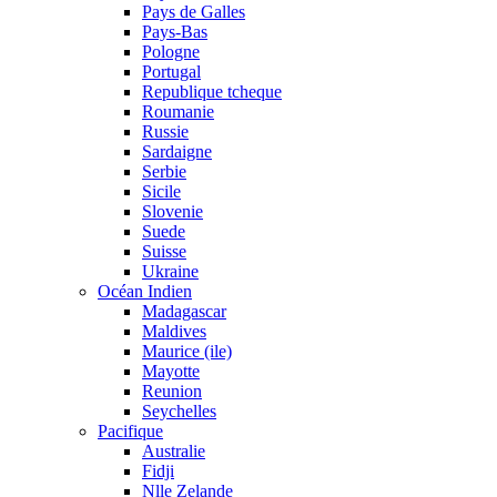
Pays de Galles
Pays-Bas
Pologne
Portugal
Republique tcheque
Roumanie
Russie
Sardaigne
Serbie
Sicile
Slovenie
Suede
Suisse
Ukraine
Océan Indien
Madagascar
Maldives
Maurice (ile)
Mayotte
Reunion
Seychelles
Pacifique
Australie
Fidji
Nlle Zelande