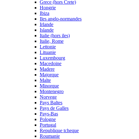
Grece (hors Crete)
Hongrie
Ibiza
Iles anglo-normandes
Irlande
Islande
Italie (hors iles)
Italie, Rome
Lettonie
Lituanie
Luxembourg
Macedoine
Madere
Majorque
Malte
Minorque
Montenegro
Norvege
Pays Baltes
Pays de Galles
Pays-Bas
Pologne
Portugal
Republique tcheque
Roumanie