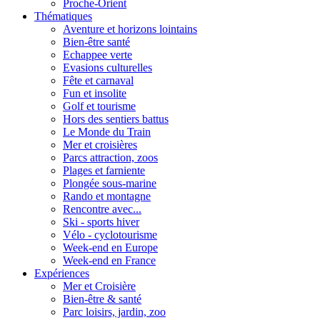
Proche-Orient
Thématiques
Aventure et horizons lointains
Bien-être santé
Echappee verte
Evasions culturelles
Fête et carnaval
Fun et insolite
Golf et tourisme
Hors des sentiers battus
Le Monde du Train
Mer et croisières
Parcs attraction, zoos
Plages et farniente
Plongée sous-marine
Rando et montagne
Rencontre avec...
Ski - sports hiver
Vélo - cyclotourisme
Week-end en Europe
Week-end en France
Expériences
Mer et Croisière
Bien-être & santé
Parc loisirs, jardin, zoo