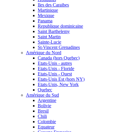
Iles des Caraibes
Martinique
Mexique
Panama
Republique dominicaine
Saint Barthelemy
Saint Martin
Sainte-Lucie
St-Vincent Grenadines
Amérique du Nord
Canada (hors Quebec)
Etats-Unis - autres
Etats-Unis - Floride
Etats-Unis - Ouest
Etats-Unis Est (hors NY)
Etats-Unis, New York
Quebec
Amérique du Sud
Argentine
Bolivie
Bresil
Chili
Colombie
Equateur