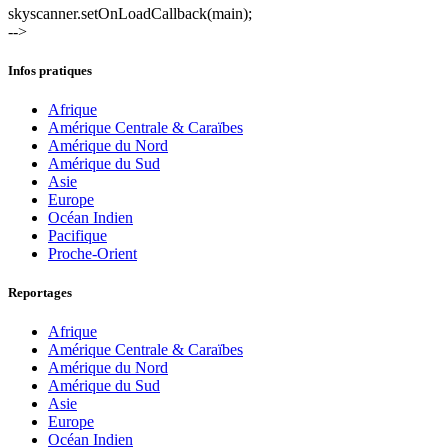
skyscanner.setOnLoadCallback(main);
-->
Infos pratiques
Afrique
Amérique Centrale & Caraïbes
Amérique du Nord
Amérique du Sud
Asie
Europe
Océan Indien
Pacifique
Proche-Orient
Reportages
Afrique
Amérique Centrale & Caraïbes
Amérique du Nord
Amérique du Sud
Asie
Europe
Océan Indien