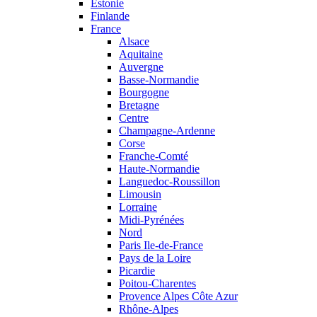
Estonie
Finlande
France
Alsace
Aquitaine
Auvergne
Basse-Normandie
Bourgogne
Bretagne
Centre
Champagne-Ardenne
Corse
Franche-Comté
Haute-Normandie
Languedoc-Roussillon
Limousin
Lorraine
Midi-Pyrénées
Nord
Paris Ile-de-France
Pays de la Loire
Picardie
Poitou-Charentes
Provence Alpes Côte Azur
Rhône-Alpes