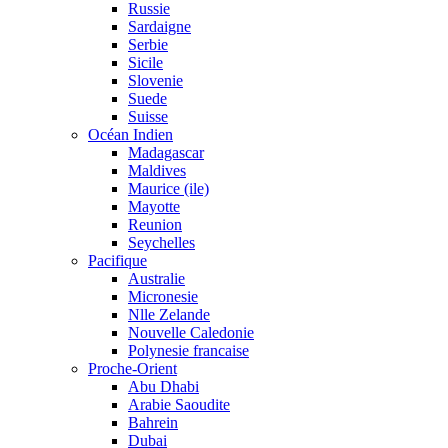
Russie
Sardaigne
Serbie
Sicile
Slovenie
Suede
Suisse
Océan Indien
Madagascar
Maldives
Maurice (ile)
Mayotte
Reunion
Seychelles
Pacifique
Australie
Micronesie
Nlle Zelande
Nouvelle Caledonie
Polynesie francaise
Proche-Orient
Abu Dhabi
Arabie Saoudite
Bahrein
Dubai