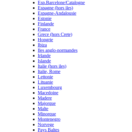
Esp.Barcelone/Catalogne
Espagne (hors iles)
Espagne-Andalousie
Estonie
Finlande
France
Grece (hors Crete)
Hongrie
Ibiza
Iles anglo-normandes
Irlande
Islande
Italie (hors iles)
Italie, Rome
Lettonie
Lituanie
Luxembourg
Macedoine
Madere
Majorque
Malte
Minorque
Montenegro
Norvege
Pays Baltes