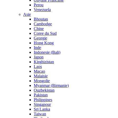
Guyane Francaise
Perou
Venezuela
Asie
Bhoutan
Cambodge
Chine
Coree du Sud
Georgie
Hong Kong
Inde
Indonesie (Bali)
Japon
Kirghizistan
Laos
Macao
Malaisie
Mongolie
Myanmar (Birmanie)
Ouzbekistan
Pakistan
Philippines
Singapour
Sri Lanka
Taiwan