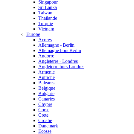
Singapour
Sri Lanka
Taiwan
Thailande
Turquie
Vietnam
Europe
Acores
Allemagne - Berlin
Allemagne hors Berlin
Andorre
Angleterre - Londres
Angleterre hors Londres
Armenie
Autriche
Baleares
Belgique
Bulgarie
Canaries
Chypre
Corse
Crete
Croatie
Danemark
Ecosse