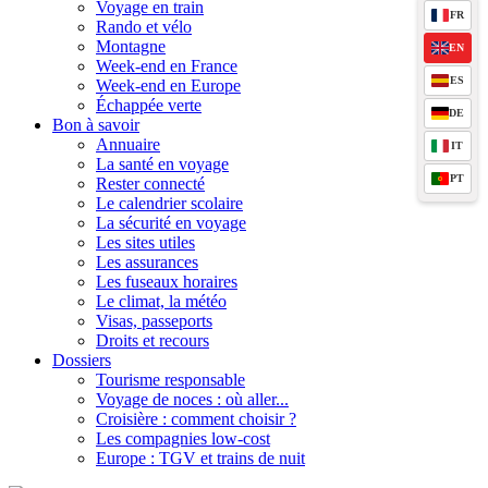
Voyage en train
FR
Rando et vélo
Montagne
EN
Week-end en France
ES
Week-end en Europe
Échappée verte
DE
Bon à savoir
Annuaire
IT
La santé en voyage
PT
Rester connecté
Le calendrier scolaire
La sécurité en voyage
Les sites utiles
Les assurances
Les fuseaux horaires
Le climat, la météo
Visas, passeports
Droits et recours
Dossiers
Tourisme responsable
Voyage de noces : où aller...
Croisière : comment choisir ?
Les compagnies low-cost
Europe : TGV et trains de nuit