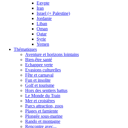
Egypte
Iran
Israel (+ Palestine)
Jordanie
Liban
Oman
Qatar
Syrie
Yemen
Thématiques
Aventure et horizons lointains
Bien-être santé
Echappee verte
Evasions culturelles
Fête et carnaval
Fun et insolite
Golf et tourisme
Hors des sentiers battus
Le Monde du Train
Mer et croisières
Parcs attraction, zoos
Plages et farniente
Plongée sous-marine
Rando et montagne
Rencontre avec...