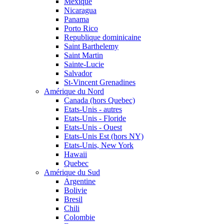
Mexique
Nicaragua
Panama
Porto Rico
Republique dominicaine
Saint Barthelemy
Saint Martin
Sainte-Lucie
Salvador
St-Vincent Grenadines
Amérique du Nord
Canada (hors Quebec)
Etats-Unis - autres
Etats-Unis - Floride
Etats-Unis - Ouest
Etats-Unis Est (hors NY)
Etats-Unis, New York
Hawaii
Quebec
Amérique du Sud
Argentine
Bolivie
Bresil
Chili
Colombie