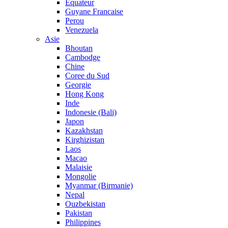
Equateur
Guyane Francaise
Perou
Venezuela
Asie
Bhoutan
Cambodge
Chine
Coree du Sud
Georgie
Hong Kong
Inde
Indonesie (Bali)
Japon
Kazakhstan
Kirghizistan
Laos
Macao
Malaisie
Mongolie
Myanmar (Birmanie)
Nepal
Ouzbekistan
Pakistan
Philippines