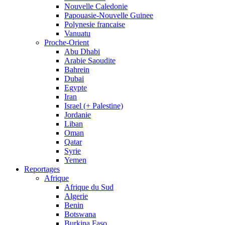
Nouvelle Caledonie
Papouasie-Nouvelle Guinee
Polynesie francaise
Vanuatu
Proche-Orient
Abu Dhabi
Arabie Saoudite
Bahrein
Dubai
Egypte
Iran
Israel (+ Palestine)
Jordanie
Liban
Oman
Qatar
Syrie
Yemen
Reportages
Afrique
Afrique du Sud
Algerie
Benin
Botswana
Burkina Faso