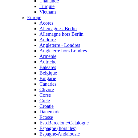
Thailande
Turquie
Vietnam
Europe
Acores
Allemagne - Berlin
Allemagne hors Berlin
Andorre
Angleterre - Londres
Angleterre hors Londres
Armenie
Autriche
Baleares
Belgique
Bulgarie
Canaries
Chypre
Corse
Crete
Croatie
Danemark
Ecosse
Esp.Barcelone/Catalogne
Espagne (hors iles)
Espagne-Andalousie