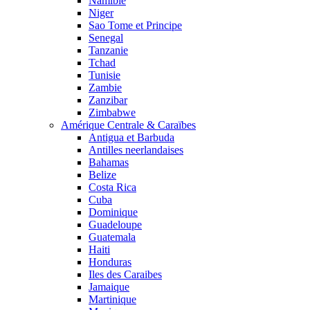
Namibie
Niger
Sao Tome et Principe
Senegal
Tanzanie
Tchad
Tunisie
Zambie
Zanzibar
Zimbabwe
Amérique Centrale & Caraïbes
Antigua et Barbuda
Antilles neerlandaises
Bahamas
Belize
Costa Rica
Cuba
Dominique
Guadeloupe
Guatemala
Haiti
Honduras
Iles des Caraibes
Jamaique
Martinique