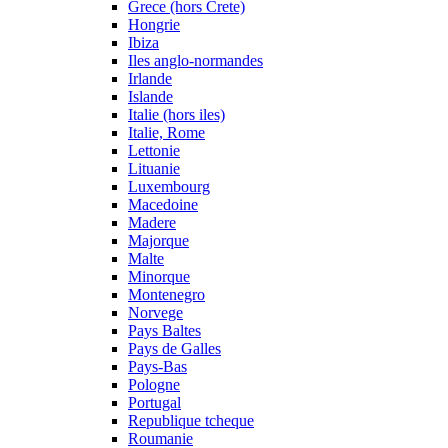
Grece (hors Crete)
Hongrie
Ibiza
Iles anglo-normandes
Irlande
Islande
Italie (hors iles)
Italie, Rome
Lettonie
Lituanie
Luxembourg
Macedoine
Madere
Majorque
Malte
Minorque
Montenegro
Norvege
Pays Baltes
Pays de Galles
Pays-Bas
Pologne
Portugal
Republique tcheque
Roumanie