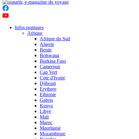
Infos pratiques
Afrique
Afrique du Sud
Algerie
Benin
Botswana
Burkina Faso
Cameroun
Cap Vert
Cote d'Ivoire
Djibouti
Erythree
Ethiopie
Gabon
Kenya
Libye
Mali
Maroc
Mauritanie
Mozambique