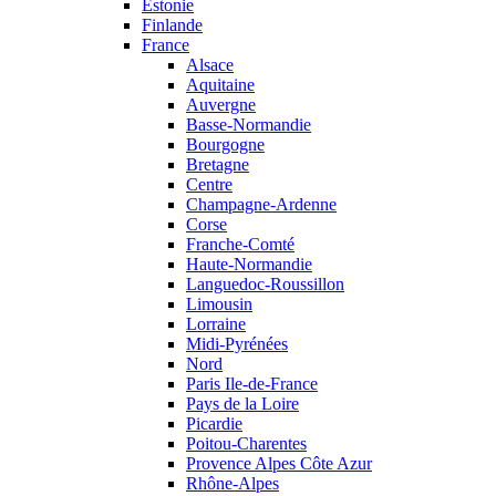
Estonie
Finlande
France
Alsace
Aquitaine
Auvergne
Basse-Normandie
Bourgogne
Bretagne
Centre
Champagne-Ardenne
Corse
Franche-Comté
Haute-Normandie
Languedoc-Roussillon
Limousin
Lorraine
Midi-Pyrénées
Nord
Paris Ile-de-France
Pays de la Loire
Picardie
Poitou-Charentes
Provence Alpes Côte Azur
Rhône-Alpes