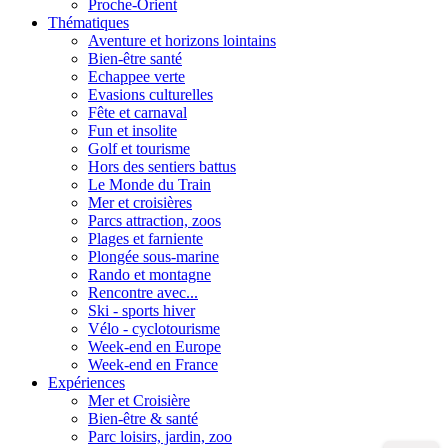
Proche-Orient
Thématiques
Aventure et horizons lointains
Bien-être santé
Echappee verte
Evasions culturelles
Fête et carnaval
Fun et insolite
Golf et tourisme
Hors des sentiers battus
Le Monde du Train
Mer et croisières
Parcs attraction, zoos
Plages et farniente
Plongée sous-marine
Rando et montagne
Rencontre avec...
Ski - sports hiver
Vélo - cyclotourisme
Week-end en Europe
Week-end en France
Expériences
Mer et Croisière
Bien-être & santé
Parc loisirs, jardin, zoo