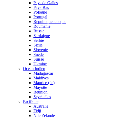
Pays de Galles
Pays-Bas
Pologne
Portugal
Republique tcheque
Roumanie
Russie
Sardaigne
Serbie
Sicile
Slovenie
Suede
Suisse
Ukraine
Océan Indien
Madagascar
Maldives
Maurice (ile)
Mayotte
Reunion
Seychelles
Pacifique
Australie
Fidji
Nlle Zelande