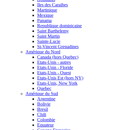
Iles des Caraibes
Martinique
Mexique
Panama
Republique dominicaine
Saint Barthelemy
Saint Martin
Sainte-Lucie
St-Vincent Grenadines
Amérique du Nord
Canada (hors Quebec)
Etats-Unis - autres
Etats-Unis - Floride
Etats-Unis - Ouest
Etats-Unis Est (hors NY)
Etats-Unis, New York
Quebec
Amérique du Sud
Argentine
Bolivie
Bresil
Chili
Colombie
Equateur