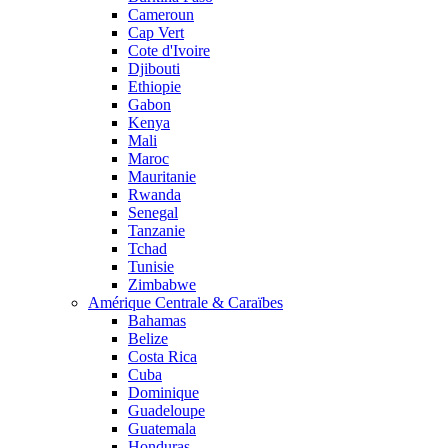
Cameroun
Cap Vert
Cote d'Ivoire
Djibouti
Ethiopie
Gabon
Kenya
Mali
Maroc
Mauritanie
Rwanda
Senegal
Tanzanie
Tchad
Tunisie
Zimbabwe
Amérique Centrale & Caraïbes
Bahamas
Belize
Costa Rica
Cuba
Dominique
Guadeloupe
Guatemala
Honduras