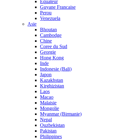
Equateur
Guyane Francaise
Perou
Venezuela
Asie
Bhoutan
Cambodge
Chine
Coree du Sud
Georgie
Hong Kong
Inde
Indonesie (Bali)
Japon
Kazakhstan
Kirghizistan
Laos
Macao
Malaisie
Mongolie
Myanmar (Birmanie)
Nepal
Ouzbekistan
Pakistan
Philippines