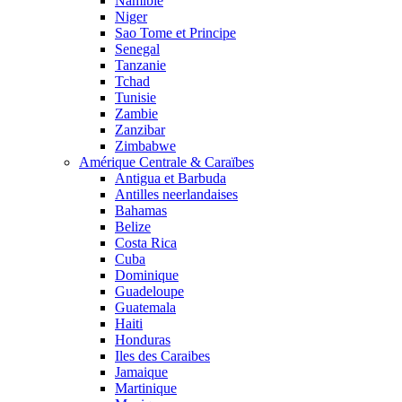
Namibie
Niger
Sao Tome et Principe
Senegal
Tanzanie
Tchad
Tunisie
Zambie
Zanzibar
Zimbabwe
Amérique Centrale & Caraïbes
Antigua et Barbuda
Antilles neerlandaises
Bahamas
Belize
Costa Rica
Cuba
Dominique
Guadeloupe
Guatemala
Haiti
Honduras
Iles des Caraibes
Jamaique
Martinique