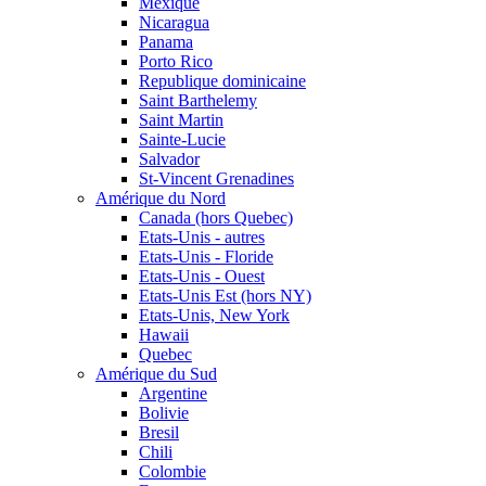
Mexique
Nicaragua
Panama
Porto Rico
Republique dominicaine
Saint Barthelemy
Saint Martin
Sainte-Lucie
Salvador
St-Vincent Grenadines
Amérique du Nord
Canada (hors Quebec)
Etats-Unis - autres
Etats-Unis - Floride
Etats-Unis - Ouest
Etats-Unis Est (hors NY)
Etats-Unis, New York
Hawaii
Quebec
Amérique du Sud
Argentine
Bolivie
Bresil
Chili
Colombie