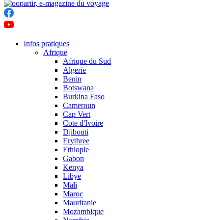
Infos pratiques
Afrique
Afrique du Sud
Algerie
Benin
Botswana
Burkina Faso
Cameroun
Cap Vert
Cote d'Ivoire
Djibouti
Erythree
Ethiopie
Gabon
Kenya
Libye
Mali
Maroc
Mauritanie
Mozambique