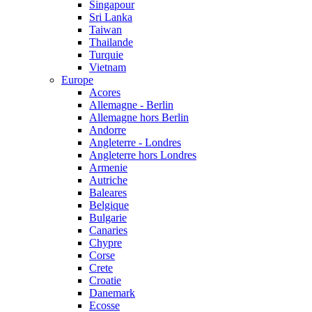
Singapour
Sri Lanka
Taiwan
Thailande
Turquie
Vietnam
Europe
Acores
Allemagne - Berlin
Allemagne hors Berlin
Andorre
Angleterre - Londres
Angleterre hors Londres
Armenie
Autriche
Baleares
Belgique
Bulgarie
Canaries
Chypre
Corse
Crete
Croatie
Danemark
Ecosse