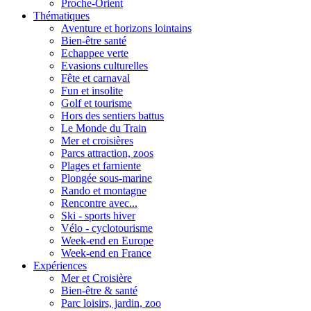
Proche-Orient
Thématiques
Aventure et horizons lointains
Bien-être santé
Echappee verte
Evasions culturelles
Fête et carnaval
Fun et insolite
Golf et tourisme
Hors des sentiers battus
Le Monde du Train
Mer et croisières
Parcs attraction, zoos
Plages et farniente
Plongée sous-marine
Rando et montagne
Rencontre avec...
Ski - sports hiver
Vélo - cyclotourisme
Week-end en Europe
Week-end en France
Expériences
Mer et Croisière
Bien-être & santé
Parc loisirs, jardin, zoo