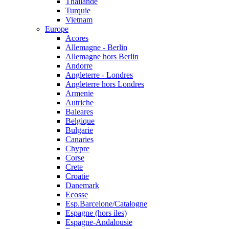
Thailande
Turquie
Vietnam
Europe
Acores
Allemagne - Berlin
Allemagne hors Berlin
Andorre
Angleterre - Londres
Angleterre hors Londres
Armenie
Autriche
Baleares
Belgique
Bulgarie
Canaries
Chypre
Corse
Crete
Croatie
Danemark
Ecosse
Esp.Barcelone/Catalogne
Espagne (hors iles)
Espagne-Andalousie