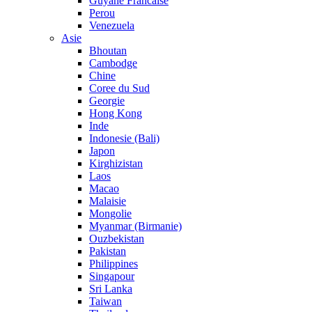
Guyane Francaise
Perou
Venezuela
Asie
Bhoutan
Cambodge
Chine
Coree du Sud
Georgie
Hong Kong
Inde
Indonesie (Bali)
Japon
Kirghizistan
Laos
Macao
Malaisie
Mongolie
Myanmar (Birmanie)
Ouzbekistan
Pakistan
Philippines
Singapour
Sri Lanka
Taiwan