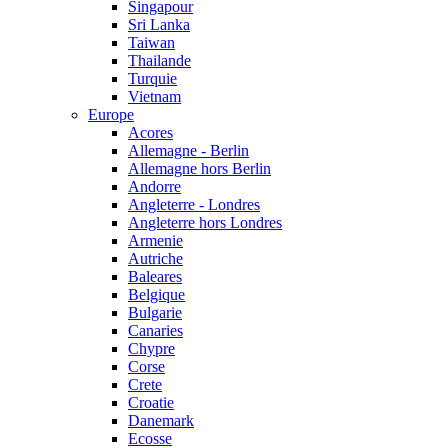
Singapour
Sri Lanka
Taiwan
Thailande
Turquie
Vietnam
Europe
Acores
Allemagne - Berlin
Allemagne hors Berlin
Andorre
Angleterre - Londres
Angleterre hors Londres
Armenie
Autriche
Baleares
Belgique
Bulgarie
Canaries
Chypre
Corse
Crete
Croatie
Danemark
Ecosse