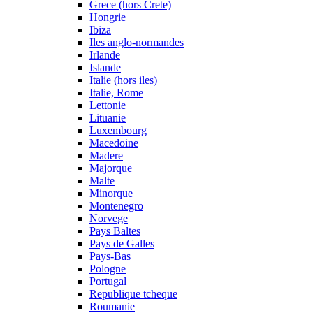
Grece (hors Crete)
Hongrie
Ibiza
Iles anglo-normandes
Irlande
Islande
Italie (hors iles)
Italie, Rome
Lettonie
Lituanie
Luxembourg
Macedoine
Madere
Majorque
Malte
Minorque
Montenegro
Norvege
Pays Baltes
Pays de Galles
Pays-Bas
Pologne
Portugal
Republique tcheque
Roumanie