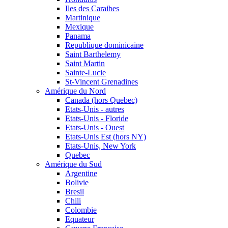
Iles des Caraibes
Martinique
Mexique
Panama
Republique dominicaine
Saint Barthelemy
Saint Martin
Sainte-Lucie
St-Vincent Grenadines
Amérique du Nord
Canada (hors Quebec)
Etats-Unis - autres
Etats-Unis - Floride
Etats-Unis - Ouest
Etats-Unis Est (hors NY)
Etats-Unis, New York
Quebec
Amérique du Sud
Argentine
Bolivie
Bresil
Chili
Colombie
Equateur