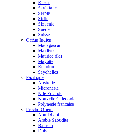
Russie
Sardaigne
Serbie
Sicile
Slovenie
Suede
Suisse
Océan Indien
Madagascar
Maldives
Maurice (ile)
Mayotte
Reunion
Seychelles
Pacifique
Australie
Micronesie
Nlle Zelande
Nouvelle Caledonie
Polynesie francaise
Proche-Orient
Abu Dhabi
Arabie Saoudite
Bahrein
Dubai