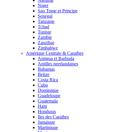
Namibie
Niger
Sao Tome et Principe
Senegal
Tanzanie
Tchad
Tunisie
Zambie
Zanzibar
Zimbabwe
Amérique Centrale & Caraïbes
Antigua et Barbuda
Antilles neerlandaises
Bahamas
Belize
Costa Rica
Cuba
Dominique
Guadeloupe
Guatemala
Haiti
Honduras
Iles des Caraibes
Jamaique
Martinique