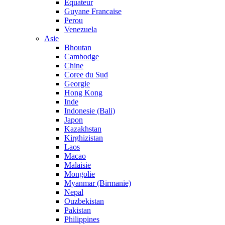
Equateur
Guyane Francaise
Perou
Venezuela
Asie
Bhoutan
Cambodge
Chine
Coree du Sud
Georgie
Hong Kong
Inde
Indonesie (Bali)
Japon
Kazakhstan
Kirghizistan
Laos
Macao
Malaisie
Mongolie
Myanmar (Birmanie)
Nepal
Ouzbekistan
Pakistan
Philippines