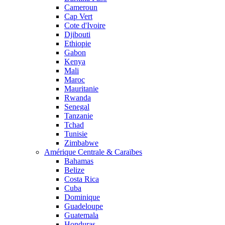
Cameroun
Cap Vert
Cote d'Ivoire
Djibouti
Ethiopie
Gabon
Kenya
Mali
Maroc
Mauritanie
Rwanda
Senegal
Tanzanie
Tchad
Tunisie
Zimbabwe
Amérique Centrale & Caraïbes
Bahamas
Belize
Costa Rica
Cuba
Dominique
Guadeloupe
Guatemala
Honduras