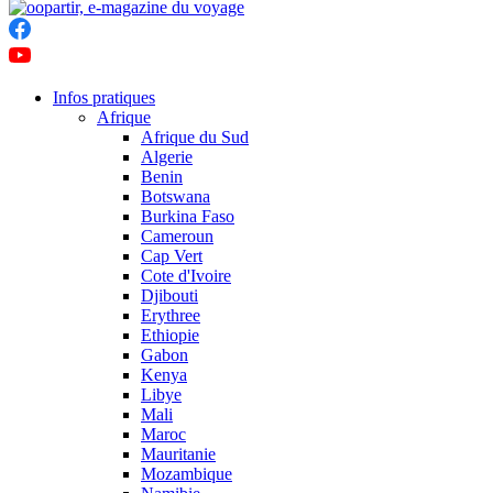
Infos pratiques
Afrique
Afrique du Sud
Algerie
Benin
Botswana
Burkina Faso
Cameroun
Cap Vert
Cote d'Ivoire
Djibouti
Erythree
Ethiopie
Gabon
Kenya
Libye
Mali
Maroc
Mauritanie
Mozambique