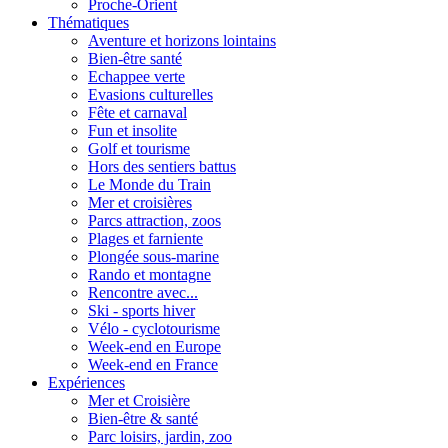
Proche-Orient
Thématiques
Aventure et horizons lointains
Bien-être santé
Echappee verte
Evasions culturelles
Fête et carnaval
Fun et insolite
Golf et tourisme
Hors des sentiers battus
Le Monde du Train
Mer et croisières
Parcs attraction, zoos
Plages et farniente
Plongée sous-marine
Rando et montagne
Rencontre avec...
Ski - sports hiver
Vélo - cyclotourisme
Week-end en Europe
Week-end en France
Expériences
Mer et Croisière
Bien-être & santé
Parc loisirs, jardin, zoo