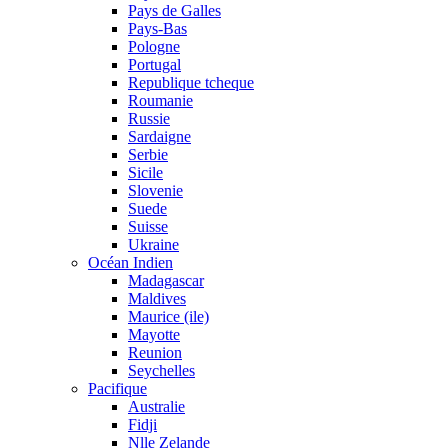
Pays de Galles
Pays-Bas
Pologne
Portugal
Republique tcheque
Roumanie
Russie
Sardaigne
Serbie
Sicile
Slovenie
Suede
Suisse
Ukraine
Océan Indien
Madagascar
Maldives
Maurice (ile)
Mayotte
Reunion
Seychelles
Pacifique
Australie
Fidji
Nlle Zelande