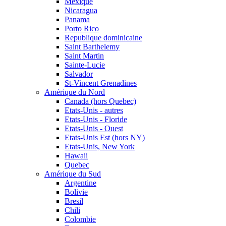
Mexique
Nicaragua
Panama
Porto Rico
Republique dominicaine
Saint Barthelemy
Saint Martin
Sainte-Lucie
Salvador
St-Vincent Grenadines
Amérique du Nord
Canada (hors Quebec)
Etats-Unis - autres
Etats-Unis - Floride
Etats-Unis - Ouest
Etats-Unis Est (hors NY)
Etats-Unis, New York
Hawaii
Quebec
Amérique du Sud
Argentine
Bolivie
Bresil
Chili
Colombie