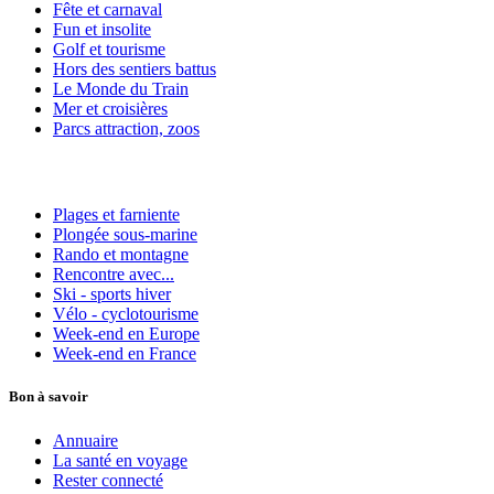
Fête et carnaval
Fun et insolite
Golf et tourisme
Hors des sentiers battus
Le Monde du Train
Mer et croisières
Parcs attraction, zoos
Plages et farniente
Plongée sous-marine
Rando et montagne
Rencontre avec...
Ski - sports hiver
Vélo - cyclotourisme
Week-end en Europe
Week-end en France
Bon à savoir
Annuaire
La santé en voyage
Rester connecté