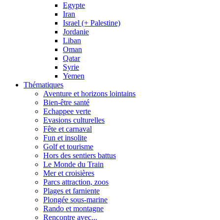
Egypte
Iran
Israel (+ Palestine)
Jordanie
Liban
Oman
Qatar
Syrie
Yemen
Thématiques
Aventure et horizons lointains
Bien-être santé
Echappee verte
Evasions culturelles
Fête et carnaval
Fun et insolite
Golf et tourisme
Hors des sentiers battus
Le Monde du Train
Mer et croisières
Parcs attraction, zoos
Plages et farniente
Plongée sous-marine
Rando et montagne
Rencontre avec...