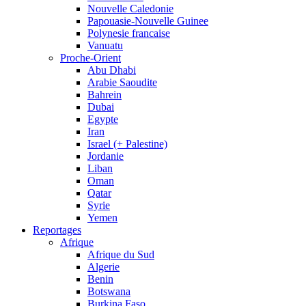
Nouvelle Caledonie
Papouasie-Nouvelle Guinee
Polynesie francaise
Vanuatu
Proche-Orient
Abu Dhabi
Arabie Saoudite
Bahrein
Dubai
Egypte
Iran
Israel (+ Palestine)
Jordanie
Liban
Oman
Qatar
Syrie
Yemen
Reportages
Afrique
Afrique du Sud
Algerie
Benin
Botswana
Burkina Faso