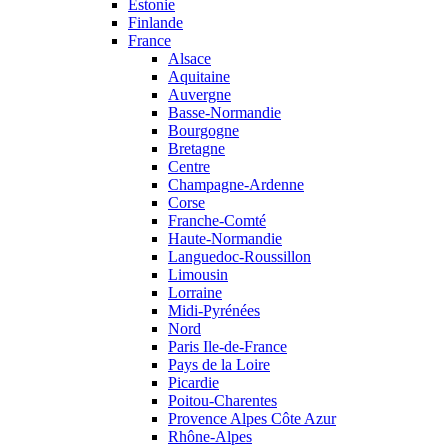
Estonie
Finlande
France
Alsace
Aquitaine
Auvergne
Basse-Normandie
Bourgogne
Bretagne
Centre
Champagne-Ardenne
Corse
Franche-Comté
Haute-Normandie
Languedoc-Roussillon
Limousin
Lorraine
Midi-Pyrénées
Nord
Paris Ile-de-France
Pays de la Loire
Picardie
Poitou-Charentes
Provence Alpes Côte Azur
Rhône-Alpes