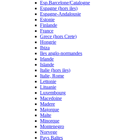
Esp.Barcelone/Catalogne
Espagne (hors iles)
Espagne-Andalousie
Estonie
Finlande
France
Grece (hors Crete)
Hongrie
Ibiza
Iles anglo-normandes
Irlande
Islande
Italie (hors iles)
Italie, Rome
Lettonie
Lituanie
Luxembourg
Macedoine
Madere
Majorque
Malte
Minorque
Montenegro
Norvege
Pays Baltes