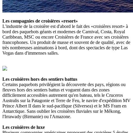
Les compagnies de croisières «resort»
L'industrie de la croisière est d'abord le fait des «croisières resort» à
bord des paquebots géants et modernes de Carnival, Costa, Royal
Caribbean, MSC ou encore Croisières de France avec ses croisières
francophones. Un produit de masse et souvent de de qualité, avec de
très nombreuses animations à bord, dont des spectacles de type Las
Vegas dans d'immenses salles.
Les croisières hors des sentiers battus
Certains paquebots privilégient la découverte des pays, régions ou
fleuves hors des sentiers battus et voguent dans des zones
difficilement accessibles autrement qu'en bateau, tels le Cruceros
Australis sur la Patagonie et Terre de Feu, le navire d'expédition MV
Prince Albert II dans le sud-pacifique (Silversea) et le MS Fram en
Antarctique. Sans oublier les croisières fluviales sur le Mékong,
l'Irrawady (Birmanie)
ou l'Amazone.
Les croisières de luxe
Plusieurs compagnies américaines proposent des croisières 5 étoiles,