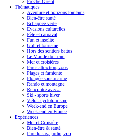
Proche-Orient
Thématiques
Aventure et horizons lointains
Bien-être santé
Echappee verte
Evasions culturelles
Fête et carnaval
Fun et insolite
Golf et tourisme
Hors des sentiers battus
Le Monde du Train
Mer et croisières
Parcs attraction, zoos
Plages et farniente
Plongée sous-marine
Rando et montagne
Rencontre avec...
Ski - sports hiver
Vélo - cyclotourisme
Week-end en Europe
Week-end en France
Expériences
Mer et Croisière
Bien-être & santé
Parc loisirs, jardin, zoo