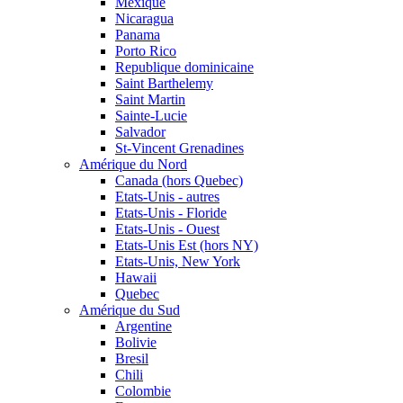
Mexique
Nicaragua
Panama
Porto Rico
Republique dominicaine
Saint Barthelemy
Saint Martin
Sainte-Lucie
Salvador
St-Vincent Grenadines
Amérique du Nord
Canada (hors Quebec)
Etats-Unis - autres
Etats-Unis - Floride
Etats-Unis - Ouest
Etats-Unis Est (hors NY)
Etats-Unis, New York
Hawaii
Quebec
Amérique du Sud
Argentine
Bolivie
Bresil
Chili
Colombie