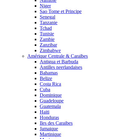
Namibie
Niger
Sao Tome et Principe
Senegal
Tanzanie
Tchad
Tunisie
Zambie
Zanzibar
Zimbabwe
Amérique Centrale & Caraïbes
Antigua et Barbuda
Antilles neerlandaises
Bahamas
Belize
Costa Rica
Cuba
Dominique
Guadeloupe
Guatemala
Haiti
Honduras
Iles des Caraibes
Jamaique
Martinique