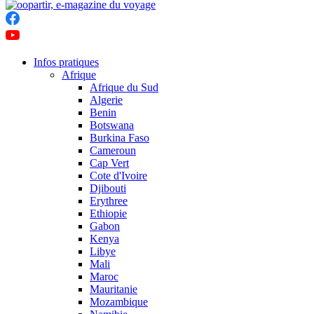
Infos pratiques
Afrique
Afrique du Sud
Algerie
Benin
Botswana
Burkina Faso
Cameroun
Cap Vert
Cote d'Ivoire
Djibouti
Erythree
Ethiopie
Gabon
Kenya
Libye
Mali
Maroc
Mauritanie
Mozambique