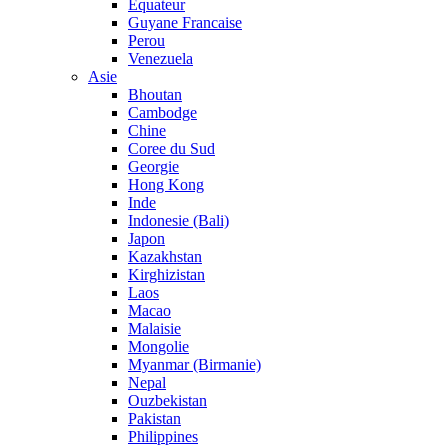
Equateur
Guyane Francaise
Perou
Venezuela
Asie
Bhoutan
Cambodge
Chine
Coree du Sud
Georgie
Hong Kong
Inde
Indonesie (Bali)
Japon
Kazakhstan
Kirghizistan
Laos
Macao
Malaisie
Mongolie
Myanmar (Birmanie)
Nepal
Ouzbekistan
Pakistan
Philippines