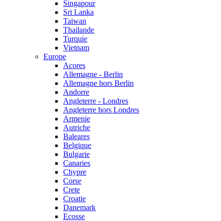
Singapour
Sri Lanka
Taiwan
Thailande
Turquie
Vietnam
Europe
Acores
Allemagne - Berlin
Allemagne hors Berlin
Andorre
Angleterre - Londres
Angleterre hors Londres
Armenie
Autriche
Baleares
Belgique
Bulgarie
Canaries
Chypre
Corse
Crete
Croatie
Danemark
Ecosse