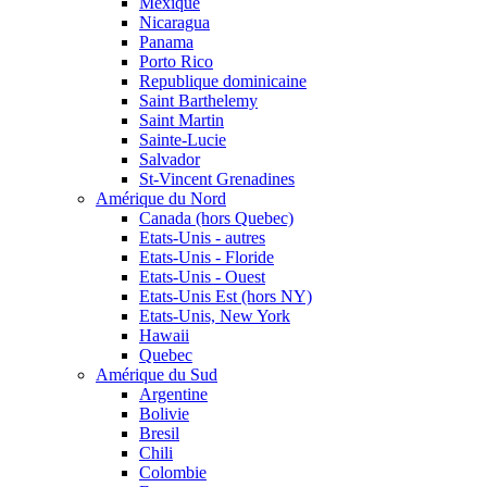
Mexique
Nicaragua
Panama
Porto Rico
Republique dominicaine
Saint Barthelemy
Saint Martin
Sainte-Lucie
Salvador
St-Vincent Grenadines
Amérique du Nord
Canada (hors Quebec)
Etats-Unis - autres
Etats-Unis - Floride
Etats-Unis - Ouest
Etats-Unis Est (hors NY)
Etats-Unis, New York
Hawaii
Quebec
Amérique du Sud
Argentine
Bolivie
Bresil
Chili
Colombie