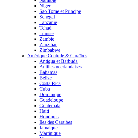
Namibie
Niger
Sao Tome et Principe
Senegal
Tanzanie
Tchad
Tunisie
Zambie
Zanzibar
Zimbabwe
Amérique Centrale & Caraïbes
Antigua et Barbuda
Antilles neerlandaises
Bahamas
Belize
Costa Rica
Cuba
Dominique
Guadeloupe
Guatemala
Haiti
Honduras
Iles des Caraibes
Jamaique
Martinique