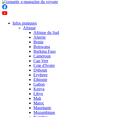
Infos pratiques
Afrique
Afrique du Sud
Algerie
Benin
Botswana
Burkina Faso
Cameroun
Cap Vert
Cote d'Ivoire
Djibouti
Erythree
Ethiopie
Gabon
Kenya
Libye
Mali
Maroc
Mauritanie
Mozambique