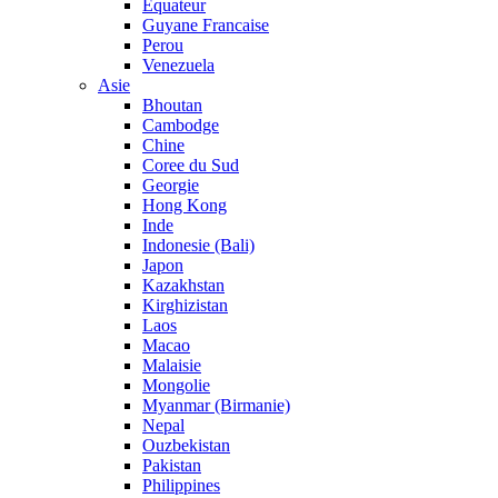
Equateur
Guyane Francaise
Perou
Venezuela
Asie
Bhoutan
Cambodge
Chine
Coree du Sud
Georgie
Hong Kong
Inde
Indonesie (Bali)
Japon
Kazakhstan
Kirghizistan
Laos
Macao
Malaisie
Mongolie
Myanmar (Birmanie)
Nepal
Ouzbekistan
Pakistan
Philippines