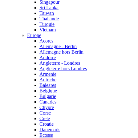
Singapour
Sri Lanka
Taiwan
Thailande
Turquie
Vietnam
Europe
Acores
Allemagne - Berlin
Allemagne hors Berlin
Andorre
Angleterre - Londres
Angleterre hors Londres
Armenie
Autriche
Baleares
Belgique
Bulgarie
Canaries
Chypre
Corse
Crete
Croatie
Danemark
Ecosse