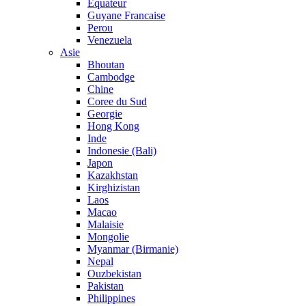
Equateur
Guyane Francaise
Perou
Venezuela
Asie
Bhoutan
Cambodge
Chine
Coree du Sud
Georgie
Hong Kong
Inde
Indonesie (Bali)
Japon
Kazakhstan
Kirghizistan
Laos
Macao
Malaisie
Mongolie
Myanmar (Birmanie)
Nepal
Ouzbekistan
Pakistan
Philippines