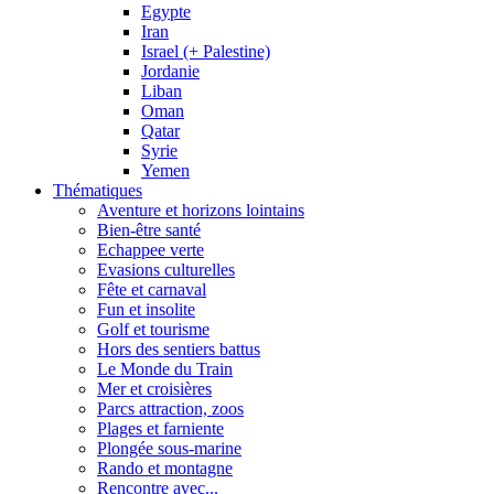
Egypte
Iran
Israel (+ Palestine)
Jordanie
Liban
Oman
Qatar
Syrie
Yemen
Thématiques
Aventure et horizons lointains
Bien-être santé
Echappee verte
Evasions culturelles
Fête et carnaval
Fun et insolite
Golf et tourisme
Hors des sentiers battus
Le Monde du Train
Mer et croisières
Parcs attraction, zoos
Plages et farniente
Plongée sous-marine
Rando et montagne
Rencontre avec...