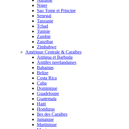
Namibie
Niger
Sao Tome et Principe
Senegal
Tanzanie
Tchad
Tunisie
Zambie
Zanzibar
Zimbabwe
Amérique Centrale & Caraïbes
Antigua et Barbuda
Antilles neerlandaises
Bahamas
Belize
Costa Rica
Cuba
Dominique
Guadeloupe
Guatemala
Haiti
Honduras
Iles des Caraibes
Jamaique
Martinique