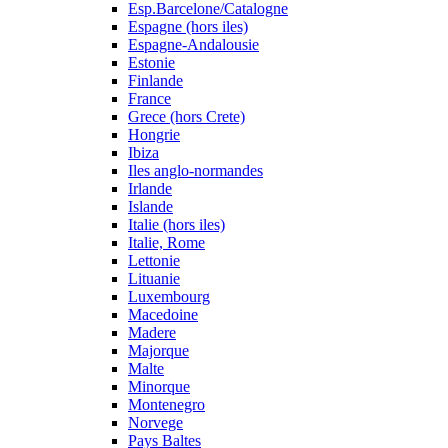
Esp.Barcelone/Catalogne
Espagne (hors iles)
Espagne-Andalousie
Estonie
Finlande
France
Grece (hors Crete)
Hongrie
Ibiza
Iles anglo-normandes
Irlande
Islande
Italie (hors iles)
Italie, Rome
Lettonie
Lituanie
Luxembourg
Macedoine
Madere
Majorque
Malte
Minorque
Montenegro
Norvege
Pays Baltes