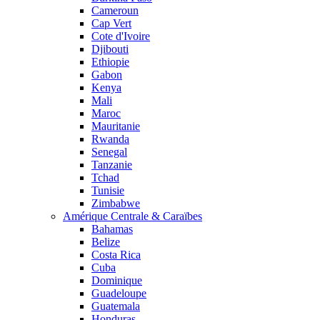
Cameroun
Cap Vert
Cote d'Ivoire
Djibouti
Ethiopie
Gabon
Kenya
Mali
Maroc
Mauritanie
Rwanda
Senegal
Tanzanie
Tchad
Tunisie
Zimbabwe
Amérique Centrale & Caraïbes
Bahamas
Belize
Costa Rica
Cuba
Dominique
Guadeloupe
Guatemala
Honduras