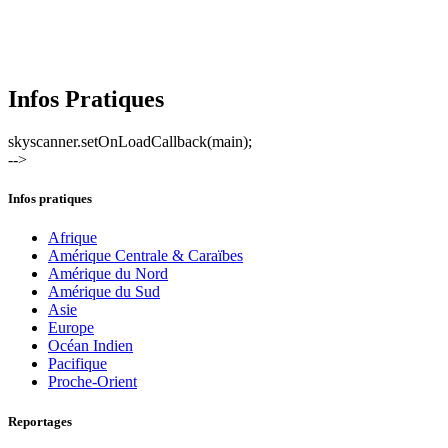
Infos Pratiques
skyscanner.setOnLoadCallback(main);
-->
Infos pratiques
Afrique
Amérique Centrale & Caraïbes
Amérique du Nord
Amérique du Sud
Asie
Europe
Océan Indien
Pacifique
Proche-Orient
Reportages