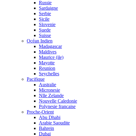
Russie
Sardaigne
Serbie
Sicile
Slovenie
Suede
Suisse
Océan Indien
Madagascar
Maldives
Maurice (ile)
Mayotte
Reunion
Seychelles
Pacifique
Australie
Micronesie
Nlle Zelande
Nouvelle Caledonie
Polynesie francaise
Proche-Orient
Abu Dhabi
Arabie Saoudite
Bahrein
Dubai