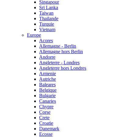
Singapour
Sri Lanka
Taiwan
Thailande
Turquie
Vietnam
Europe
Acores
Allemagne - Berlin
Allemagne hors Berlin
Andorre
Angleterre - Londres
Angleterre hors Londres
Armenie
Autriche
Baleares
Belgique
Bulgarie
Canaries
Chypre
Corse
Crete
Croatie
Danemark
Ecosse