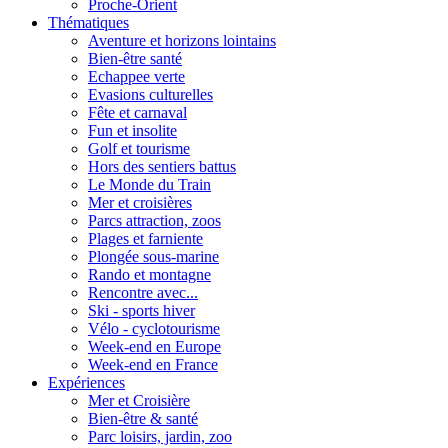
Proche-Orient
Thématiques
Aventure et horizons lointains
Bien-être santé
Echappee verte
Evasions culturelles
Fête et carnaval
Fun et insolite
Golf et tourisme
Hors des sentiers battus
Le Monde du Train
Mer et croisières
Parcs attraction, zoos
Plages et farniente
Plongée sous-marine
Rando et montagne
Rencontre avec...
Ski - sports hiver
Vélo - cyclotourisme
Week-end en Europe
Week-end en France
Expériences
Mer et Croisière
Bien-être & santé
Parc loisirs, jardin, zoo