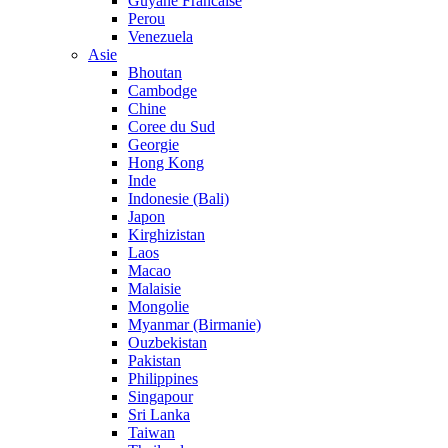
Guyane Francaise
Perou
Venezuela
Asie
Bhoutan
Cambodge
Chine
Coree du Sud
Georgie
Hong Kong
Inde
Indonesie (Bali)
Japon
Kirghizistan
Laos
Macao
Malaisie
Mongolie
Myanmar (Birmanie)
Ouzbekistan
Pakistan
Philippines
Singapour
Sri Lanka
Taiwan