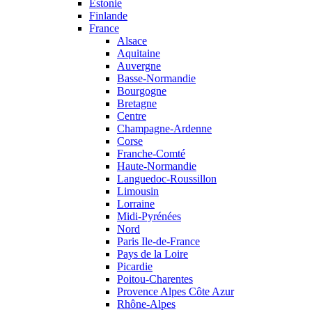
Estonie
Finlande
France
Alsace
Aquitaine
Auvergne
Basse-Normandie
Bourgogne
Bretagne
Centre
Champagne-Ardenne
Corse
Franche-Comté
Haute-Normandie
Languedoc-Roussillon
Limousin
Lorraine
Midi-Pyrénées
Nord
Paris Ile-de-France
Pays de la Loire
Picardie
Poitou-Charentes
Provence Alpes Côte Azur
Rhône-Alpes