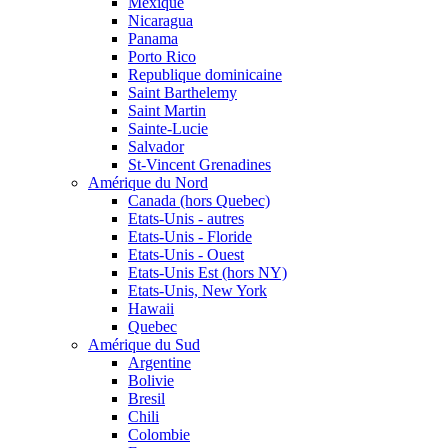
Mexique
Nicaragua
Panama
Porto Rico
Republique dominicaine
Saint Barthelemy
Saint Martin
Sainte-Lucie
Salvador
St-Vincent Grenadines
Amérique du Nord
Canada (hors Quebec)
Etats-Unis - autres
Etats-Unis - Floride
Etats-Unis - Ouest
Etats-Unis Est (hors NY)
Etats-Unis, New York
Hawaii
Quebec
Amérique du Sud
Argentine
Bolivie
Bresil
Chili
Colombie