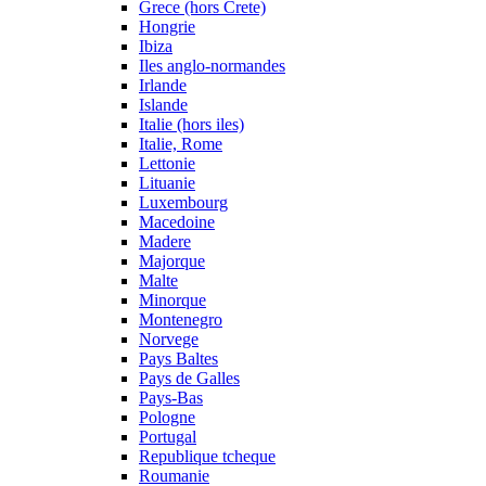
Grece (hors Crete)
Hongrie
Ibiza
Iles anglo-normandes
Irlande
Islande
Italie (hors iles)
Italie, Rome
Lettonie
Lituanie
Luxembourg
Macedoine
Madere
Majorque
Malte
Minorque
Montenegro
Norvege
Pays Baltes
Pays de Galles
Pays-Bas
Pologne
Portugal
Republique tcheque
Roumanie