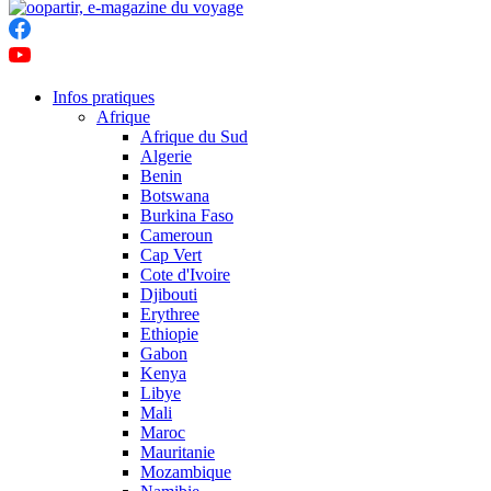
Infos pratiques
Afrique
Afrique du Sud
Algerie
Benin
Botswana
Burkina Faso
Cameroun
Cap Vert
Cote d'Ivoire
Djibouti
Erythree
Ethiopie
Gabon
Kenya
Libye
Mali
Maroc
Mauritanie
Mozambique