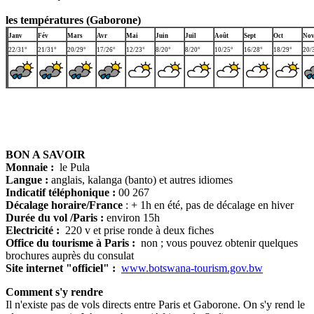
les températures (Gaborone)
J
anv
Fév
Mars
Avr
Mai
Juin
Juil
Août
Sept
Oct
No
22/31°
21/31°
20/29°
17/26°
12/23°
8/20°
8/20°
10/25°
16/28°
18/29°
20/
BON A SAVOIR
Monnaie :
le Pula
Langue :
anglais, kalanga (banto) et autres idiomes
Indicatif téléphonique :
00 267
Décalage horaire/France
: + 1h en été, pas de décalage en hiver
Durée du vol /Paris :
environ 15h
Electricité :
220 v et prise ronde à deux fiches
Office du tourisme à Paris :
non ; vous pouvez obtenir quelques
brochures auprès du consulat
Site internet "officiel" :
www.botswana-tourism.gov.bw
Comment s'y rendre
Il n'existe pas de vols directs entre Paris et Gaborone. On s'y rend le