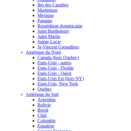
Iles des Caraibes
Martinique
Mexique
Panama
Republique dominicaine
Saint Barthelemy
Saint Martin
Sainte-Lucie
St-Vincent Grenadines
Amérique du Nord
Canada (hors Quebec)
Etats-Unis - autres
Etats-Unis - Floride
Etats-Unis - Ouest
Etats-Unis Est (hors NY)
Etats-Unis, New York
Quebec
Amérique du Sud
Argentine
Bolivie
Bresil
Chili
Colombie
Equateur