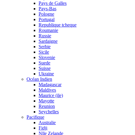
Pays de Galles
Pays-Bas
Pologne
Portugal
Republique tcheque
Roumanie
Russie
Sardaigne
Serbie
Sicile
Slovenie
Suede
Suisse
Ukraine
Océan Indien
Madagascar
Maldives
Maurice (ile)
Mayotte
Reunion
Seychelles
Pacifique
Australie
Fidji
Nlle Zelande