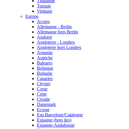
Thailande
Turquie
Vietnam
Europe
Acores
Allemagne - Berlin
Allemagne hors Berlin
Andorre
Angleterre - Londres
Angleterre hors Londres
Armenie
Autriche
Baleares
Belgique
Bulgarie
Canaries
Chypre
Corse
Crete
Croatie
Danemark
Ecosse
Esp.Barcelone/Catalogne
Espagne (hors iles)
Espagne-Andalousie