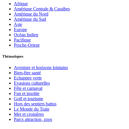
Afrique
Amérique Centrale & Caraïbes
Amérique du Nord
Amérique du Sud
Asie
Europe
Océan Indien
Pacifique
Proche-Orient
Thématiques
Aventure et horizons lointains
Bien-être santé
Echappee verte
Evasions culturelles
Fête et carnaval
Fun et insolite
Golf et tourisme
Hors des sentiers battus
Le Monde du Train
Mer et croisières
Parcs attraction, zoos