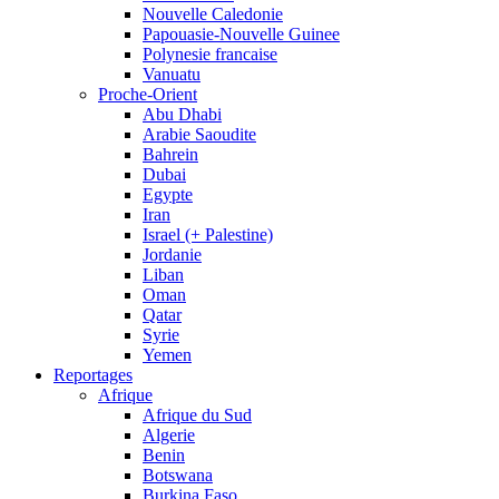
Nouvelle Caledonie
Papouasie-Nouvelle Guinee
Polynesie francaise
Vanuatu
Proche-Orient
Abu Dhabi
Arabie Saoudite
Bahrein
Dubai
Egypte
Iran
Israel (+ Palestine)
Jordanie
Liban
Oman
Qatar
Syrie
Yemen
Reportages
Afrique
Afrique du Sud
Algerie
Benin
Botswana
Burkina Faso