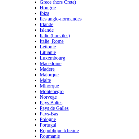
Grece (hors Crete)
Hongrie
Ibiza
Iles anglo-normandes
Irlande
Islande
Italie (hors iles)
Italie, Rome
Lettonie
Lituanie
Luxembourg
Macedoine
Madere
Majorque
Malte
Minorque
Montenegro
Norvege
Pays Baltes
Pays de Galles
Pays-Bas
Pologne
Portugal
Republique tcheque
Roumanie