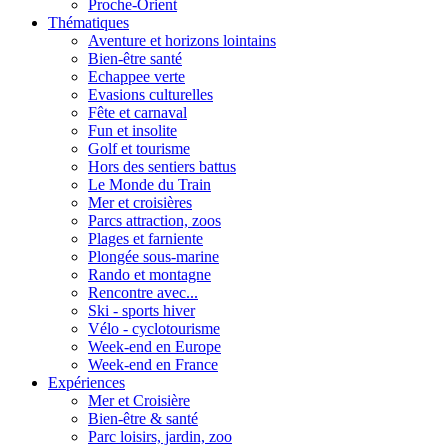
Proche-Orient
Thématiques
Aventure et horizons lointains
Bien-être santé
Echappee verte
Evasions culturelles
Fête et carnaval
Fun et insolite
Golf et tourisme
Hors des sentiers battus
Le Monde du Train
Mer et croisières
Parcs attraction, zoos
Plages et farniente
Plongée sous-marine
Rando et montagne
Rencontre avec...
Ski - sports hiver
Vélo - cyclotourisme
Week-end en Europe
Week-end en France
Expériences
Mer et Croisière
Bien-être & santé
Parc loisirs, jardin, zoo