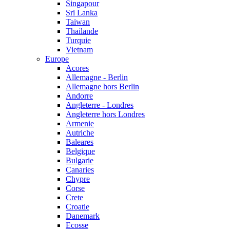
Singapour
Sri Lanka
Taiwan
Thailande
Turquie
Vietnam
Europe
Acores
Allemagne - Berlin
Allemagne hors Berlin
Andorre
Angleterre - Londres
Angleterre hors Londres
Armenie
Autriche
Baleares
Belgique
Bulgarie
Canaries
Chypre
Corse
Crete
Croatie
Danemark
Ecosse