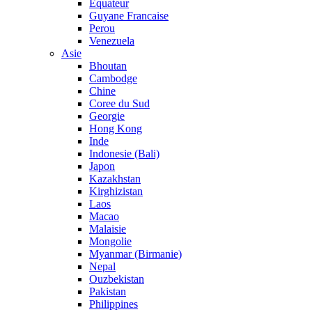
Equateur
Guyane Francaise
Perou
Venezuela
Asie
Bhoutan
Cambodge
Chine
Coree du Sud
Georgie
Hong Kong
Inde
Indonesie (Bali)
Japon
Kazakhstan
Kirghizistan
Laos
Macao
Malaisie
Mongolie
Myanmar (Birmanie)
Nepal
Ouzbekistan
Pakistan
Philippines