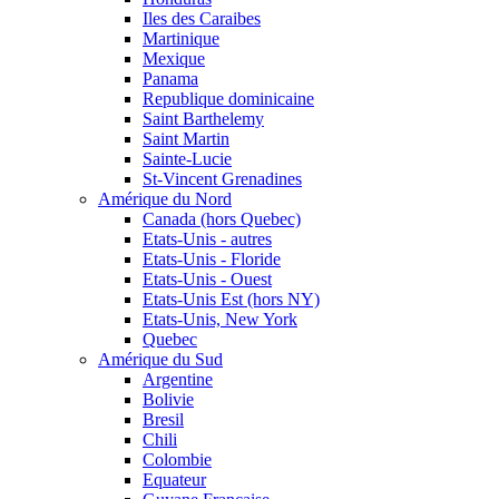
Iles des Caraibes
Martinique
Mexique
Panama
Republique dominicaine
Saint Barthelemy
Saint Martin
Sainte-Lucie
St-Vincent Grenadines
Amérique du Nord
Canada (hors Quebec)
Etats-Unis - autres
Etats-Unis - Floride
Etats-Unis - Ouest
Etats-Unis Est (hors NY)
Etats-Unis, New York
Quebec
Amérique du Sud
Argentine
Bolivie
Bresil
Chili
Colombie
Equateur