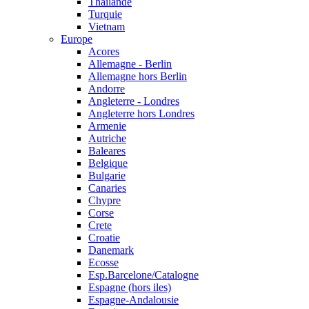
Thailande
Turquie
Vietnam
Europe
Acores
Allemagne - Berlin
Allemagne hors Berlin
Andorre
Angleterre - Londres
Angleterre hors Londres
Armenie
Autriche
Baleares
Belgique
Bulgarie
Canaries
Chypre
Corse
Crete
Croatie
Danemark
Ecosse
Esp.Barcelone/Catalogne
Espagne (hors iles)
Espagne-Andalousie