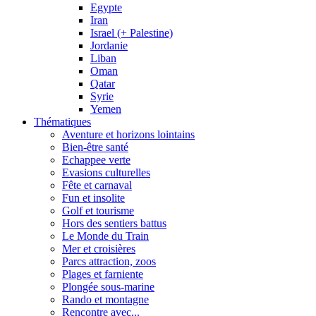
Egypte
Iran
Israel (+ Palestine)
Jordanie
Liban
Oman
Qatar
Syrie
Yemen
Thématiques
Aventure et horizons lointains
Bien-être santé
Echappee verte
Evasions culturelles
Fête et carnaval
Fun et insolite
Golf et tourisme
Hors des sentiers battus
Le Monde du Train
Mer et croisières
Parcs attraction, zoos
Plages et farniente
Plongée sous-marine
Rando et montagne
Rencontre avec...