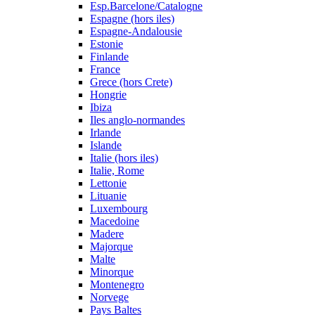
Esp.Barcelone/Catalogne
Espagne (hors iles)
Espagne-Andalousie
Estonie
Finlande
France
Grece (hors Crete)
Hongrie
Ibiza
Iles anglo-normandes
Irlande
Islande
Italie (hors iles)
Italie, Rome
Lettonie
Lituanie
Luxembourg
Macedoine
Madere
Majorque
Malte
Minorque
Montenegro
Norvege
Pays Baltes