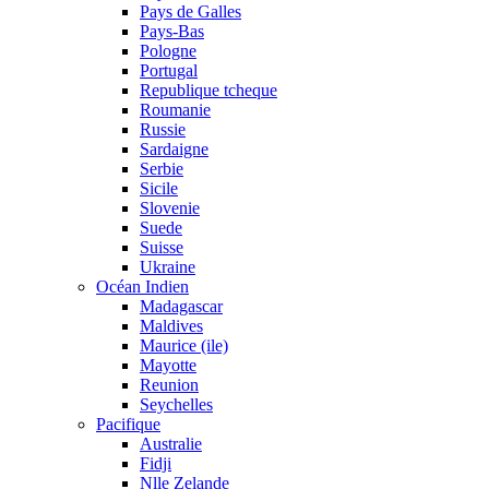
Pays de Galles
Pays-Bas
Pologne
Portugal
Republique tcheque
Roumanie
Russie
Sardaigne
Serbie
Sicile
Slovenie
Suede
Suisse
Ukraine
Océan Indien
Madagascar
Maldives
Maurice (ile)
Mayotte
Reunion
Seychelles
Pacifique
Australie
Fidji
Nlle Zelande