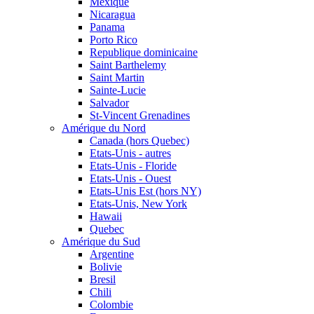
Mexique
Nicaragua
Panama
Porto Rico
Republique dominicaine
Saint Barthelemy
Saint Martin
Sainte-Lucie
Salvador
St-Vincent Grenadines
Amérique du Nord
Canada (hors Quebec)
Etats-Unis - autres
Etats-Unis - Floride
Etats-Unis - Ouest
Etats-Unis Est (hors NY)
Etats-Unis, New York
Hawaii
Quebec
Amérique du Sud
Argentine
Bolivie
Bresil
Chili
Colombie