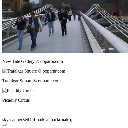
New Tate Gallery © oopartir.com
Trafalgar Square © oopartir.com
Picadily Circus
skyscanner.setOnLoadCallback(main);
-->