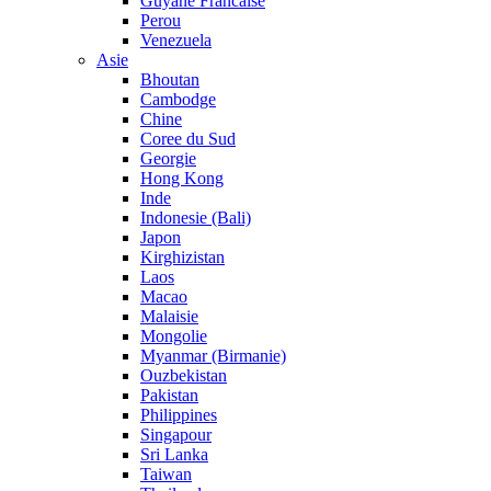
Guyane Francaise
Perou
Venezuela
Asie
Bhoutan
Cambodge
Chine
Coree du Sud
Georgie
Hong Kong
Inde
Indonesie (Bali)
Japon
Kirghizistan
Laos
Macao
Malaisie
Mongolie
Myanmar (Birmanie)
Ouzbekistan
Pakistan
Philippines
Singapour
Sri Lanka
Taiwan