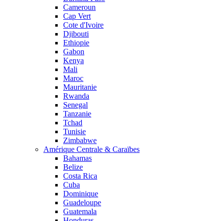
Cameroun
Cap Vert
Cote d'Ivoire
Djibouti
Ethiopie
Gabon
Kenya
Mali
Maroc
Mauritanie
Rwanda
Senegal
Tanzanie
Tchad
Tunisie
Zimbabwe
Amérique Centrale & Caraïbes
Bahamas
Belize
Costa Rica
Cuba
Dominique
Guadeloupe
Guatemala
Honduras