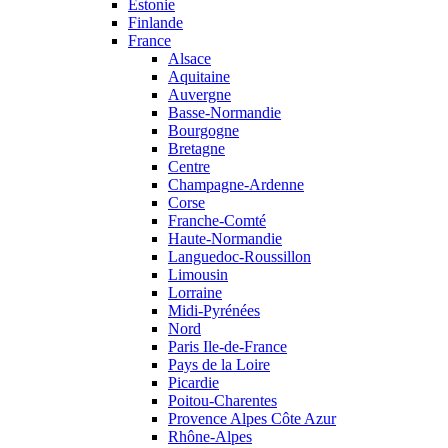
Estonie
Finlande
France
Alsace
Aquitaine
Auvergne
Basse-Normandie
Bourgogne
Bretagne
Centre
Champagne-Ardenne
Corse
Franche-Comté
Haute-Normandie
Languedoc-Roussillon
Limousin
Lorraine
Midi-Pyrénées
Nord
Paris Ile-de-France
Pays de la Loire
Picardie
Poitou-Charentes
Provence Alpes Côte Azur
Rhône-Alpes