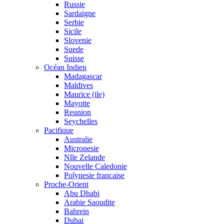
Russie
Sardaigne
Serbie
Sicile
Slovenie
Suede
Suisse
Océan Indien
Madagascar
Maldives
Maurice (ile)
Mayotte
Reunion
Seychelles
Pacifique
Australie
Micronesie
Nlle Zelande
Nouvelle Caledonie
Polynesie francaise
Proche-Orient
Abu Dhabi
Arabie Saoudite
Bahrein
Dubai