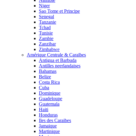
Namibie
Niger
Sao Tome et Principe
Senegal
Tanzanie
Tchad
Tunisie
Zambie
Zanzibar
Zimbabwe
Amérique Centrale & Caraïbes
Antigua et Barbuda
Antilles neerlandaises
Bahamas
Belize
Costa Rica
Cuba
Dominique
Guadeloupe
Guatemala
Haiti
Honduras
Iles des Caraibes
Jamaique
Martinique