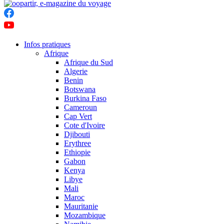
Infos pratiques
Afrique
Afrique du Sud
Algerie
Benin
Botswana
Burkina Faso
Cameroun
Cap Vert
Cote d'Ivoire
Djibouti
Erythree
Ethiopie
Gabon
Kenya
Libye
Mali
Maroc
Mauritanie
Mozambique