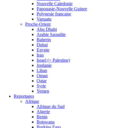
Nouvelle Caledonie
Papouasie-Nouvelle Guinee
Polynesie francaise
Vanuatu
Proche-Orient
Abu Dhabi
Arabie Saoudite
Bahrein
Dubai
Egypte
Iran
Israel (+ Palestine)
Jordanie
Liban
Oman
Qatar
Syrie
Yemen
Reportages
Afrique
Afrique du Sud
Algerie
Benin
Botswana
Burkina Faso