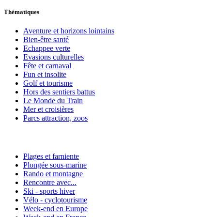
Thématiques
Aventure et horizons lointains
Bien-être santé
Echappee verte
Evasions culturelles
Fête et carnaval
Fun et insolite
Golf et tourisme
Hors des sentiers battus
Le Monde du Train
Mer et croisières
Parcs attraction, zoos
Plages et farniente
Plongée sous-marine
Rando et montagne
Rencontre avec...
Ski - sports hiver
Vélo - cyclotourisme
Week-end en Europe