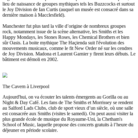
lieu de naissance de groupes mythiques tels les Buzzcocks et surtout
le Joy Division de Ian Curtis (auquel un musée est consacré dans sa
dernière maison à Macclesfield).
Manchester fut plus tard la ville d’origine de nombreux groupes
rock, notamment issue de la scène alternative, les Smiths et les
Happy Mondays, les Stones Roses, les Chemical Brothers et bien
sûr Oasis. La boite mythique The Haçienda suit l'évolution des
mouvements musicaux, comme le fit New Order né sur les cendres
de Joy Division. Madona et Laurent Garnier y firent leurs débuts. Le
bâtiment est démoli en 2002.
The Cavern à Liverpool
Aujourd'hui, on va écouter les talents émergents au Gorilla ou au
Night & Day Café. Les fans de The Smiths et Morrissey se rendent
au Salford Lads Clubs, club de sport vieux d’un siècle, où une salle
est consacrée aux Smiths (visites le samedi). On peut aussi visiter la
plus grande école de musique du Royaume-Uni, la Chetham's
School of Music, laquelle propose des concerts gratuits à l’heure du
déjeuner en période scolaire.