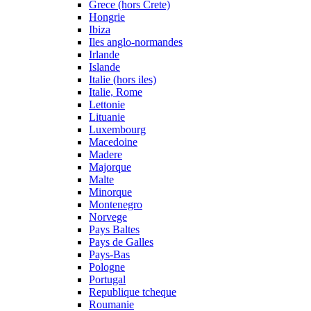
Grece (hors Crete)
Hongrie
Ibiza
Iles anglo-normandes
Irlande
Islande
Italie (hors iles)
Italie, Rome
Lettonie
Lituanie
Luxembourg
Macedoine
Madere
Majorque
Malte
Minorque
Montenegro
Norvege
Pays Baltes
Pays de Galles
Pays-Bas
Pologne
Portugal
Republique tcheque
Roumanie