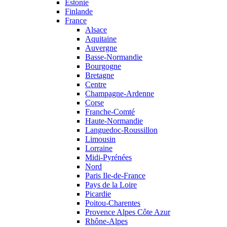
Estonie
Finlande
France
Alsace
Aquitaine
Auvergne
Basse-Normandie
Bourgogne
Bretagne
Centre
Champagne-Ardenne
Corse
Franche-Comté
Haute-Normandie
Languedoc-Roussillon
Limousin
Lorraine
Midi-Pyrénées
Nord
Paris Ile-de-France
Pays de la Loire
Picardie
Poitou-Charentes
Provence Alpes Côte Azur
Rhône-Alpes