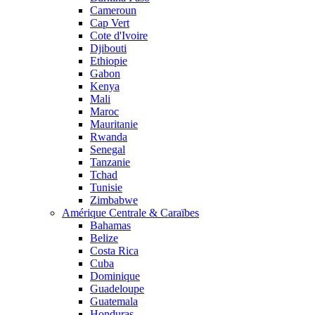
Cameroun
Cap Vert
Cote d'Ivoire
Djibouti
Ethiopie
Gabon
Kenya
Mali
Maroc
Mauritanie
Rwanda
Senegal
Tanzanie
Tchad
Tunisie
Zimbabwe
Amérique Centrale & Caraïbes
Bahamas
Belize
Costa Rica
Cuba
Dominique
Guadeloupe
Guatemala
Honduras