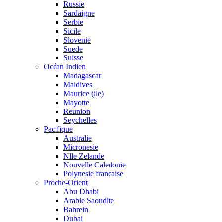
Russie
Sardaigne
Serbie
Sicile
Slovenie
Suede
Suisse
Océan Indien
Madagascar
Maldives
Maurice (ile)
Mayotte
Reunion
Seychelles
Pacifique
Australie
Micronesie
Nlle Zelande
Nouvelle Caledonie
Polynesie francaise
Proche-Orient
Abu Dhabi
Arabie Saoudite
Bahrein
Dubai