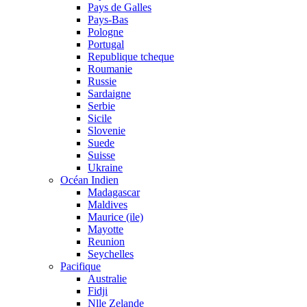
Pays de Galles
Pays-Bas
Pologne
Portugal
Republique tcheque
Roumanie
Russie
Sardaigne
Serbie
Sicile
Slovenie
Suede
Suisse
Ukraine
Océan Indien
Madagascar
Maldives
Maurice (ile)
Mayotte
Reunion
Seychelles
Pacifique
Australie
Fidji
Nlle Zelande