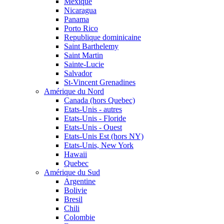
Mexique
Nicaragua
Panama
Porto Rico
Republique dominicaine
Saint Barthelemy
Saint Martin
Sainte-Lucie
Salvador
St-Vincent Grenadines
Amérique du Nord
Canada (hors Quebec)
Etats-Unis - autres
Etats-Unis - Floride
Etats-Unis - Ouest
Etats-Unis Est (hors NY)
Etats-Unis, New York
Hawaii
Quebec
Amérique du Sud
Argentine
Bolivie
Bresil
Chili
Colombie