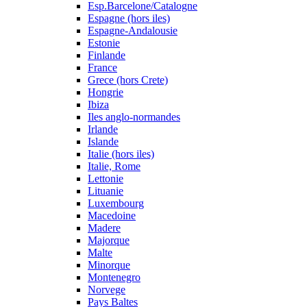
Esp.Barcelone/Catalogne
Espagne (hors iles)
Espagne-Andalousie
Estonie
Finlande
France
Grece (hors Crete)
Hongrie
Ibiza
Iles anglo-normandes
Irlande
Islande
Italie (hors iles)
Italie, Rome
Lettonie
Lituanie
Luxembourg
Macedoine
Madere
Majorque
Malte
Minorque
Montenegro
Norvege
Pays Baltes