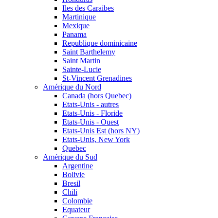
Iles des Caraibes
Martinique
Mexique
Panama
Republique dominicaine
Saint Barthelemy
Saint Martin
Sainte-Lucie
St-Vincent Grenadines
Amérique du Nord
Canada (hors Quebec)
Etats-Unis - autres
Etats-Unis - Floride
Etats-Unis - Ouest
Etats-Unis Est (hors NY)
Etats-Unis, New York
Quebec
Amérique du Sud
Argentine
Bolivie
Bresil
Chili
Colombie
Equateur