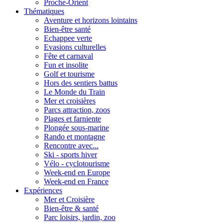
Proche-Orient
Thématiques
Aventure et horizons lointains
Bien-être santé
Echappee verte
Evasions culturelles
Fête et carnaval
Fun et insolite
Golf et tourisme
Hors des sentiers battus
Le Monde du Train
Mer et croisières
Parcs attraction, zoos
Plages et farniente
Plongée sous-marine
Rando et montagne
Rencontre avec...
Ski - sports hiver
Vélo - cyclotourisme
Week-end en Europe
Week-end en France
Expériences
Mer et Croisière
Bien-être & santé
Parc loisirs, jardin, zoo