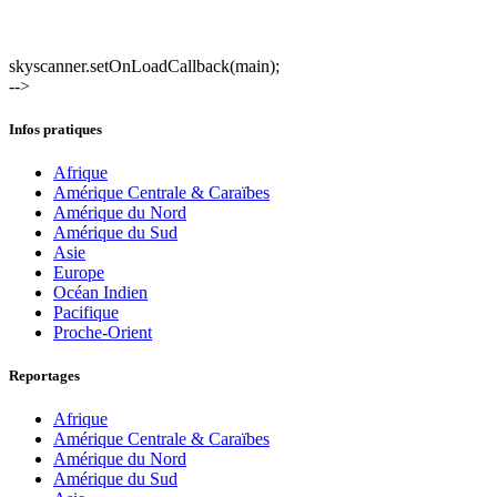
skyscanner.setOnLoadCallback(main);
-->
Infos pratiques
Afrique
Amérique Centrale & Caraïbes
Amérique du Nord
Amérique du Sud
Asie
Europe
Océan Indien
Pacifique
Proche-Orient
Reportages
Afrique
Amérique Centrale & Caraïbes
Amérique du Nord
Amérique du Sud