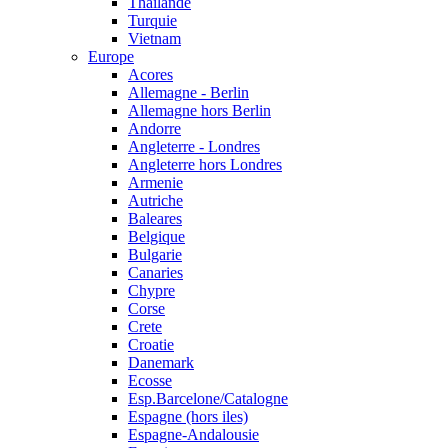
Thailande
Turquie
Vietnam
Europe
Acores
Allemagne - Berlin
Allemagne hors Berlin
Andorre
Angleterre - Londres
Angleterre hors Londres
Armenie
Autriche
Baleares
Belgique
Bulgarie
Canaries
Chypre
Corse
Crete
Croatie
Danemark
Ecosse
Esp.Barcelone/Catalogne
Espagne (hors iles)
Espagne-Andalousie