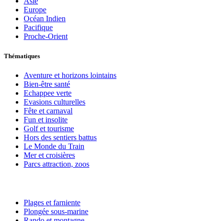
Asie
Europe
Océan Indien
Pacifique
Proche-Orient
Thématiques
Aventure et horizons lointains
Bien-être santé
Echappee verte
Evasions culturelles
Fête et carnaval
Fun et insolite
Golf et tourisme
Hors des sentiers battus
Le Monde du Train
Mer et croisières
Parcs attraction, zoos
Plages et farniente
Plongée sous-marine
Rando et montagne