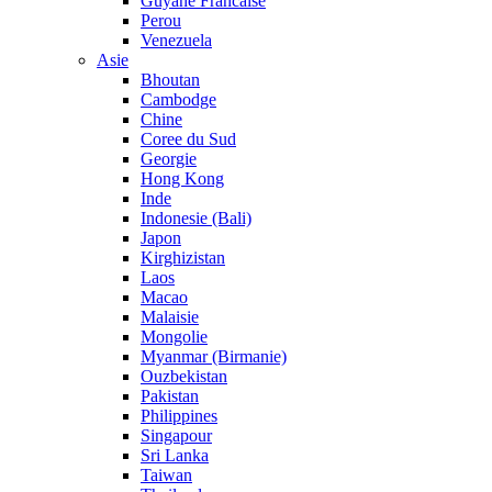
Guyane Francaise
Perou
Venezuela
Asie
Bhoutan
Cambodge
Chine
Coree du Sud
Georgie
Hong Kong
Inde
Indonesie (Bali)
Japon
Kirghizistan
Laos
Macao
Malaisie
Mongolie
Myanmar (Birmanie)
Ouzbekistan
Pakistan
Philippines
Singapour
Sri Lanka
Taiwan