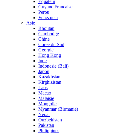
Equateur
Guyane Francaise
Perou
Venezuela
Asie
Bhoutan
Cambodge
Chine
Coree du Sud
Georgie
Hong Kong
Inde
Indonesie (Bali)
Japon
Kazakhstan
Kirghizistan
Laos
Macao
Malaisie
Mongolie
Myanmar (Birmanie)
Nepal
Ouzbekistan
Pakistan
Philippines