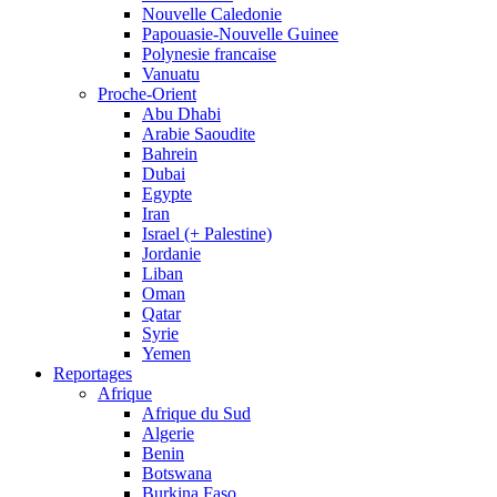
Nouvelle Caledonie
Papouasie-Nouvelle Guinee
Polynesie francaise
Vanuatu
Proche-Orient
Abu Dhabi
Arabie Saoudite
Bahrein
Dubai
Egypte
Iran
Israel (+ Palestine)
Jordanie
Liban
Oman
Qatar
Syrie
Yemen
Reportages
Afrique
Afrique du Sud
Algerie
Benin
Botswana
Burkina Faso