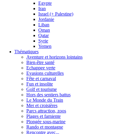
Egypte
Iran
Israel (+ Palestine)
Jordanie
Liban
Oman
Qatar
Syrie
Yemen
Thématiques
Aventure et horizons lointains
Bien-être santé
Echappee verte
Evasions culturelles
Fête et carnaval
Fun et insolite
Golf et tourisme
Hors des sentiers battus
Le Monde du Train
Mer et croisières
Parcs attraction, zoos
Plages et farniente
Plongée sous-marine
Rando et montagne
Rencontre avec...