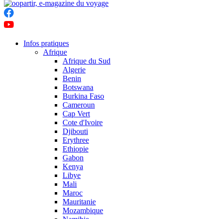
Infos pratiques
Afrique
Afrique du Sud
Algerie
Benin
Botswana
Burkina Faso
Cameroun
Cap Vert
Cote d'Ivoire
Djibouti
Erythree
Ethiopie
Gabon
Kenya
Libye
Mali
Maroc
Mauritanie
Mozambique