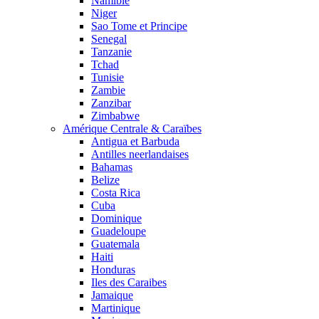
Namibie
Niger
Sao Tome et Principe
Senegal
Tanzanie
Tchad
Tunisie
Zambie
Zanzibar
Zimbabwe
Amérique Centrale & Caraïbes
Antigua et Barbuda
Antilles neerlandaises
Bahamas
Belize
Costa Rica
Cuba
Dominique
Guadeloupe
Guatemala
Haiti
Honduras
Iles des Caraibes
Jamaique
Martinique