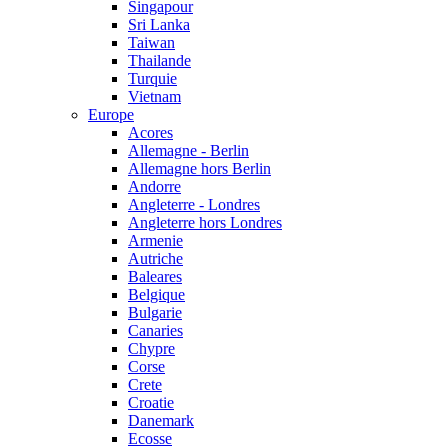
Singapour
Sri Lanka
Taiwan
Thailande
Turquie
Vietnam
Europe
Acores
Allemagne - Berlin
Allemagne hors Berlin
Andorre
Angleterre - Londres
Angleterre hors Londres
Armenie
Autriche
Baleares
Belgique
Bulgarie
Canaries
Chypre
Corse
Crete
Croatie
Danemark
Ecosse