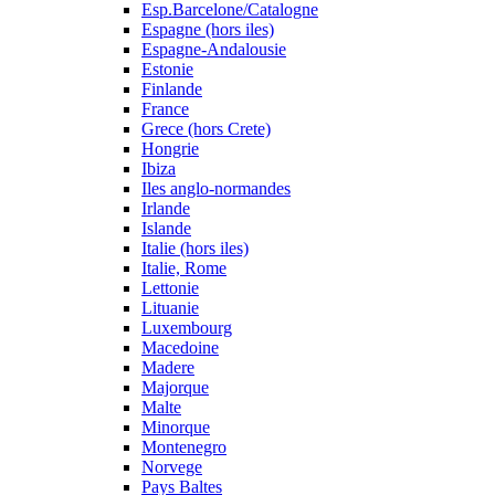
Esp.Barcelone/Catalogne
Espagne (hors iles)
Espagne-Andalousie
Estonie
Finlande
France
Grece (hors Crete)
Hongrie
Ibiza
Iles anglo-normandes
Irlande
Islande
Italie (hors iles)
Italie, Rome
Lettonie
Lituanie
Luxembourg
Macedoine
Madere
Majorque
Malte
Minorque
Montenegro
Norvege
Pays Baltes