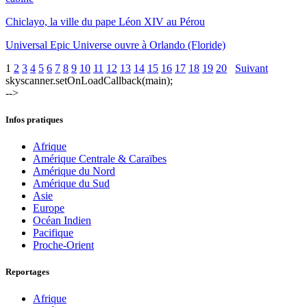
Chiclayo, la ville du pape Léon XIV au Pérou
Universal Epic Universe ouvre à Orlando (Floride)
1
2
3
4
5
6
7
8
9
10
11
12
13
14
15
16
17
18
19
20
Suivant
skyscanner.setOnLoadCallback(main);
-->
Infos pratiques
Afrique
Amérique Centrale & Caraïbes
Amérique du Nord
Amérique du Sud
Asie
Europe
Océan Indien
Pacifique
Proche-Orient
Reportages
Afrique