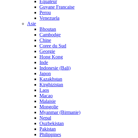
Equateur
Guyane Francaise
Perou
Venezuela
Asie
Bhoutan
Cambodge
Chine
Coree du Sud
Georgie
Hong Kong
Inde
Indonesie (Bali)
Japon
Kazakhstan
Kirghizistan
Laos
Macao
Malaisie
Mongolie
Myanmar (Birmanie)
Nepal
Ouzbekistan
Pakistan
Philippines