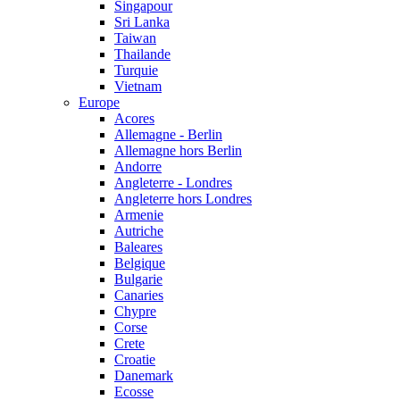
Singapour
Sri Lanka
Taiwan
Thailande
Turquie
Vietnam
Europe
Acores
Allemagne - Berlin
Allemagne hors Berlin
Andorre
Angleterre - Londres
Angleterre hors Londres
Armenie
Autriche
Baleares
Belgique
Bulgarie
Canaries
Chypre
Corse
Crete
Croatie
Danemark
Ecosse