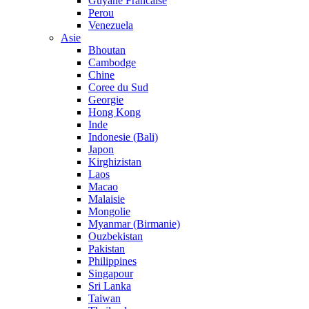
Guyane Francaise
Perou
Venezuela
Asie
Bhoutan
Cambodge
Chine
Coree du Sud
Georgie
Hong Kong
Inde
Indonesie (Bali)
Japon
Kirghizistan
Laos
Macao
Malaisie
Mongolie
Myanmar (Birmanie)
Ouzbekistan
Pakistan
Philippines
Singapour
Sri Lanka
Taiwan