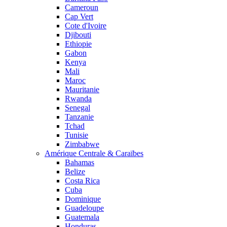
Cameroun
Cap Vert
Cote d'Ivoire
Djibouti
Ethiopie
Gabon
Kenya
Mali
Maroc
Mauritanie
Rwanda
Senegal
Tanzanie
Tchad
Tunisie
Zimbabwe
Amérique Centrale & Caraïbes
Bahamas
Belize
Costa Rica
Cuba
Dominique
Guadeloupe
Guatemala
Honduras