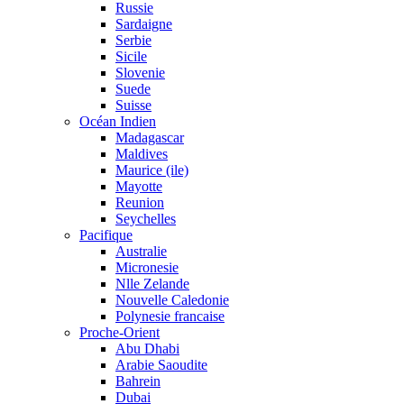
Russie
Sardaigne
Serbie
Sicile
Slovenie
Suede
Suisse
Océan Indien
Madagascar
Maldives
Maurice (ile)
Mayotte
Reunion
Seychelles
Pacifique
Australie
Micronesie
Nlle Zelande
Nouvelle Caledonie
Polynesie francaise
Proche-Orient
Abu Dhabi
Arabie Saoudite
Bahrein
Dubai