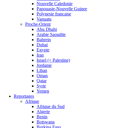
Nouvelle Caledonie
Papouasie-Nouvelle Guinee
Polynesie francaise
Vanuatu
Proche-Orient
Abu Dhabi
Arabie Saoudite
Bahrein
Dubai
Egypte
Iran
Israel (+ Palestine)
Jordanie
Liban
Oman
Qatar
Syrie
Yemen
Reportages
Afrique
Afrique du Sud
Algerie
Benin
Botswana
Burkina Faso