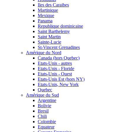
Iles des Caraibes
Martinique
Mexique
Panama
Republique dominicaine
Saint Barthelemy
Saint Martin
Sainte-Lucie
St-Vincent Grenadines
Amérique du Nord
Canada (hors Quebec)
Etats-Unis - autres
Etats-Unis - Floride
Etats-Unis - Ouest
Etats-Unis Est (hors NY)
Etats-Unis, New York
Quebec
Amérique du Sud
Argentine
Bolivie
Bresil
Chili
Colombie
Equateur