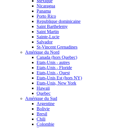
Mexique
Nicaragua
Panama
Porto Rico
Republique dominicaine
Saint Barthelemy
Saint Martin
Sainte-Lucie
Salvador
St-Vincent Grenadines
Amérique du Nord
Canada (hors Quebec)
Etats-Unis - autres
Etats-Unis - Floride
Etats-Unis - Ouest
Etats-Unis Est (hors NY)
Etats-Unis, New York
Hawaii
Quebec
Amérique du Sud
Argentine
Bolivie
Bresil
Chili
Colombie