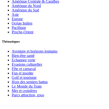
Amérique Centrale & Caraïbes
Amérique du Nord
Amérique du Sud
Asie
Europe
Océan Indien
Pacifique
Proche-Orient
Thématiques
Aventure et horizons lointains
Bien-être santé
Echappee verte
Evasions culturelles
Fête et carnaval
Fun et insolite
Golf et tourisme
Hors des sentiers battus
Le Monde du Train
Mer et croisières
Parcs attraction, zoos