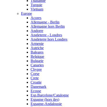
Thailande
Turquie
Vietnam
Europe
Acores
Allemagne - Berlin
Allemagne hors Berlin
Andorre
Angleterre - Londres
Angleterre hors Londres
Armenie
Autriche
Baleares
Belgique
Bulgarie
Canaries
Chypre
Corse
Crete
Croatie
Danemark
Ecosse
Esp.Barcelone/Catalogne
Espagne (hors iles)
Espagne-Andalousie