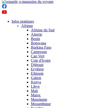
Infos pratiques
Afrique
Afrique du Sud
Algerie
Benin
Botswana
Burkina Faso
Cameroun
Cap Vert
Cote d'Ivoire
Djibouti
Erythree
Ethiopie
Gabon
Kenya
Libye
Mali
Maroc
Mauritanie
Mozambique