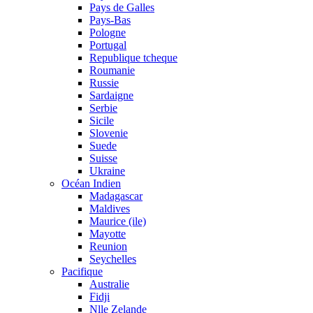
Pays de Galles
Pays-Bas
Pologne
Portugal
Republique tcheque
Roumanie
Russie
Sardaigne
Serbie
Sicile
Slovenie
Suede
Suisse
Ukraine
Océan Indien
Madagascar
Maldives
Maurice (ile)
Mayotte
Reunion
Seychelles
Pacifique
Australie
Fidji
Nlle Zelande