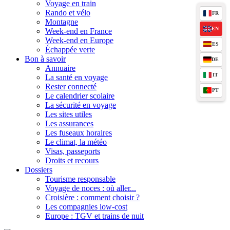
Voyage en train
Rando et vélo
FR
Montagne
EN
Week-end en France
Week-end en Europe
ES
Échappée verte
Bon à savoir
DE
Annuaire
IT
La santé en voyage
Rester connecté
PT
Le calendrier scolaire
La sécurité en voyage
Les sites utiles
Les assurances
Les fuseaux horaires
Le climat, la météo
Visas, passeports
Droits et recours
Dossiers
Tourisme responsable
Voyage de noces : où aller...
Croisière : comment choisir ?
Les compagnies low-cost
Europe : TGV et trains de nuit