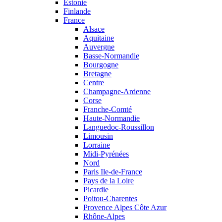
Estonie
Finlande
France
Alsace
Aquitaine
Auvergne
Basse-Normandie
Bourgogne
Bretagne
Centre
Champagne-Ardenne
Corse
Franche-Comté
Haute-Normandie
Languedoc-Roussillon
Limousin
Lorraine
Midi-Pyrénées
Nord
Paris Ile-de-France
Pays de la Loire
Picardie
Poitou-Charentes
Provence Alpes Côte Azur
Rhône-Alpes