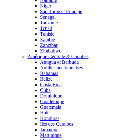
Namibie
Niger
Sao Tome et Principe
Senegal
Tanzanie
Tchad
Tunisie
Zambie
Zanzibar
Zimbabwe
Amérique Centrale & Caraïbes
Antigua et Barbuda
Antilles neerlandaises
Bahamas
Belize
Costa Rica
Cuba
Dominique
Guadeloupe
Guatemala
Haiti
Honduras
Iles des Caraibes
Jamaique
Martinique