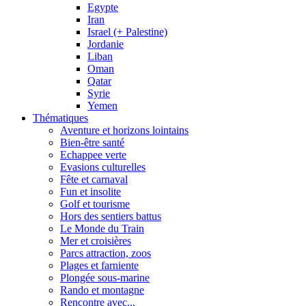
Egypte
Iran
Israel (+ Palestine)
Jordanie
Liban
Oman
Qatar
Syrie
Yemen
Thématiques
Aventure et horizons lointains
Bien-être santé
Echappee verte
Evasions culturelles
Fête et carnaval
Fun et insolite
Golf et tourisme
Hors des sentiers battus
Le Monde du Train
Mer et croisières
Parcs attraction, zoos
Plages et farniente
Plongée sous-marine
Rando et montagne
Rencontre avec...