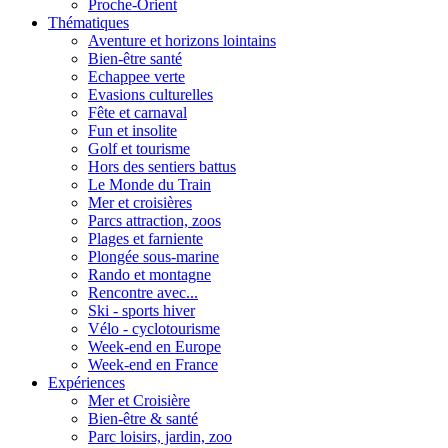
Proche-Orient
Thématiques
Aventure et horizons lointains
Bien-être santé
Echappee verte
Evasions culturelles
Fête et carnaval
Fun et insolite
Golf et tourisme
Hors des sentiers battus
Le Monde du Train
Mer et croisières
Parcs attraction, zoos
Plages et farniente
Plongée sous-marine
Rando et montagne
Rencontre avec...
Ski - sports hiver
Vélo - cyclotourisme
Week-end en Europe
Week-end en France
Expériences
Mer et Croisière
Bien-être & santé
Parc loisirs, jardin, zoo