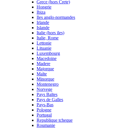
Grece (hors Crete)
Hongrie
Ibiza
Iles anglo-normandes
Irlande
Islande
Italie (hors iles)
Italie, Rome
Lettonie
Lituanie
Luxembourg
Macedoine
Madere
Majorque
Malte
Minorque
Montenegro
Norvege
Pays Baltes
Pays de Galles
Pays-Bas
Pologne
Portugal
Republique tcheque
Roumanie