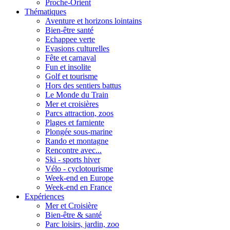
Proche-Orient
Thématiques
Aventure et horizons lointains
Bien-être santé
Echappee verte
Evasions culturelles
Fête et carnaval
Fun et insolite
Golf et tourisme
Hors des sentiers battus
Le Monde du Train
Mer et croisières
Parcs attraction, zoos
Plages et farniente
Plongée sous-marine
Rando et montagne
Rencontre avec...
Ski - sports hiver
Vélo - cyclotourisme
Week-end en Europe
Week-end en France
Expériences
Mer et Croisière
Bien-être & santé
Parc loisirs, jardin, zoo