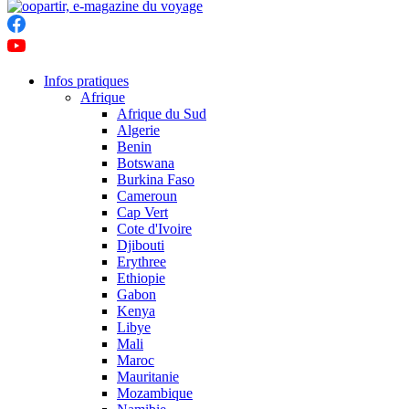
Infos pratiques
Afrique
Afrique du Sud
Algerie
Benin
Botswana
Burkina Faso
Cameroun
Cap Vert
Cote d'Ivoire
Djibouti
Erythree
Ethiopie
Gabon
Kenya
Libye
Mali
Maroc
Mauritanie
Mozambique