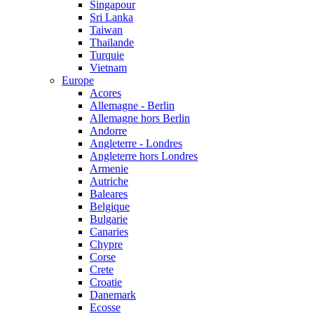
Singapour
Sri Lanka
Taiwan
Thailande
Turquie
Vietnam
Europe
Acores
Allemagne - Berlin
Allemagne hors Berlin
Andorre
Angleterre - Londres
Angleterre hors Londres
Armenie
Autriche
Baleares
Belgique
Bulgarie
Canaries
Chypre
Corse
Crete
Croatie
Danemark
Ecosse