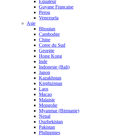
Equateur
Guyane Francaise
Perou
Venezuela
Asie
Bhoutan
Cambodge
Chine
Coree du Sud
Georgie
Hong Kong
Inde
Indonesie (Bali)
Japon
Kazakhstan
Kirghizistan
Laos
Macao
Malaisie
Mongolie
Myanmar (Birmanie)
Nepal
Ouzbekistan
Pakistan
Philippines