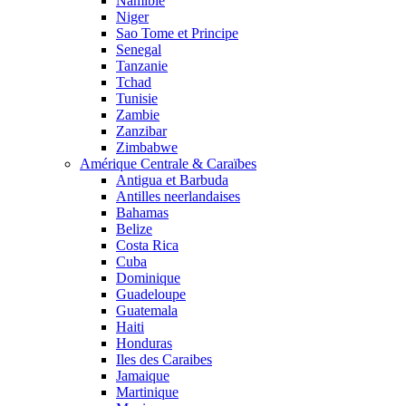
Namibie
Niger
Sao Tome et Principe
Senegal
Tanzanie
Tchad
Tunisie
Zambie
Zanzibar
Zimbabwe
Amérique Centrale & Caraïbes
Antigua et Barbuda
Antilles neerlandaises
Bahamas
Belize
Costa Rica
Cuba
Dominique
Guadeloupe
Guatemala
Haiti
Honduras
Iles des Caraibes
Jamaique
Martinique