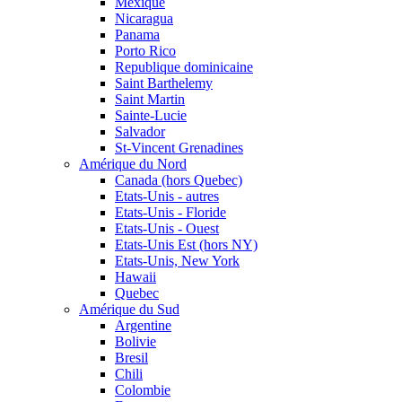
Mexique
Nicaragua
Panama
Porto Rico
Republique dominicaine
Saint Barthelemy
Saint Martin
Sainte-Lucie
Salvador
St-Vincent Grenadines
Amérique du Nord
Canada (hors Quebec)
Etats-Unis - autres
Etats-Unis - Floride
Etats-Unis - Ouest
Etats-Unis Est (hors NY)
Etats-Unis, New York
Hawaii
Quebec
Amérique du Sud
Argentine
Bolivie
Bresil
Chili
Colombie