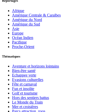
Reportages
Afrique
Amérique Centrale & Caraïbes
Amérique du Nord
Amérique du Sud
Asie
Europe
Océan Indien
Pacifique
Proche-Orient
Thématiques
Aventure et horizons lointains
Bien-être santé
Echappee verte
Evasions culturelles
Fête et carnaval
Fun et insolite
Golf et tourisme
Hors des sentiers battus
Le Monde du Train
Mer et croisières
Parcs attraction, zoos