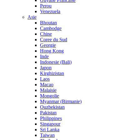
Guyane Francaise
Perou
Venezuela
Asie
Bhoutan
Cambodge
Chine
Coree du Sud
Georgie
Hong Kong
Inde
Indonesie (Bali)
Japon
Kirghizistan
Laos
Macao
Malaisie
Mongolie
Myanmar (Birmanie)
Ouzbekistan
Pakistan
Philippines
Singapour
Sri Lanka
Taiwan