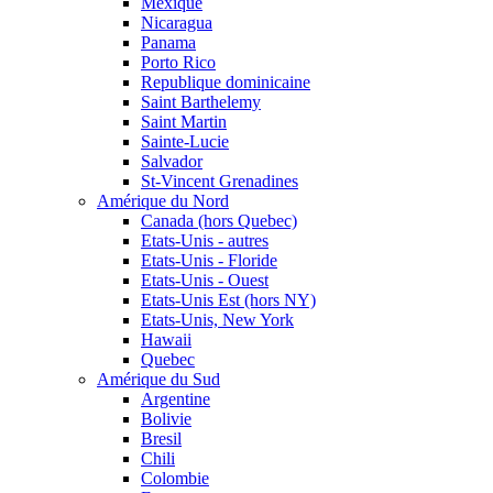
Mexique
Nicaragua
Panama
Porto Rico
Republique dominicaine
Saint Barthelemy
Saint Martin
Sainte-Lucie
Salvador
St-Vincent Grenadines
Amérique du Nord
Canada (hors Quebec)
Etats-Unis - autres
Etats-Unis - Floride
Etats-Unis - Ouest
Etats-Unis Est (hors NY)
Etats-Unis, New York
Hawaii
Quebec
Amérique du Sud
Argentine
Bolivie
Bresil
Chili
Colombie