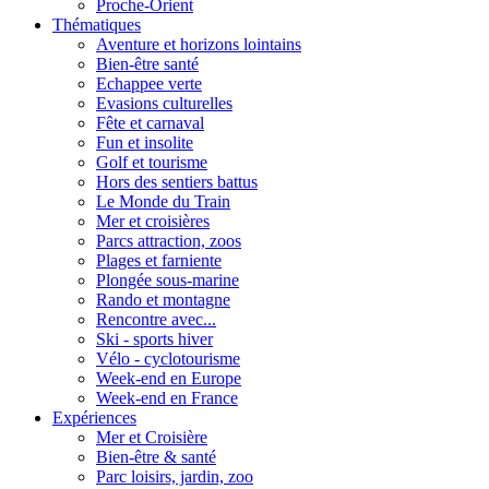
Proche-Orient
Thématiques
Aventure et horizons lointains
Bien-être santé
Echappee verte
Evasions culturelles
Fête et carnaval
Fun et insolite
Golf et tourisme
Hors des sentiers battus
Le Monde du Train
Mer et croisières
Parcs attraction, zoos
Plages et farniente
Plongée sous-marine
Rando et montagne
Rencontre avec...
Ski - sports hiver
Vélo - cyclotourisme
Week-end en Europe
Week-end en France
Expériences
Mer et Croisière
Bien-être & santé
Parc loisirs, jardin, zoo