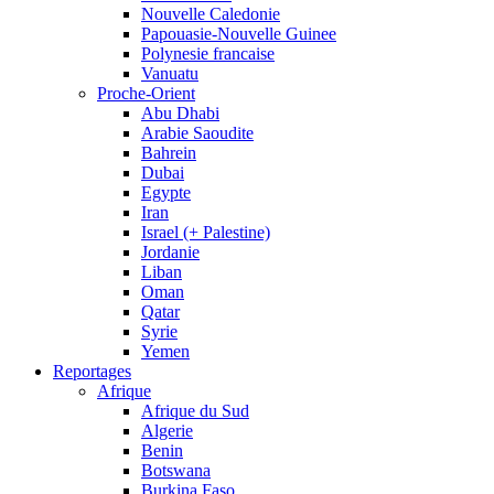
Nouvelle Caledonie
Papouasie-Nouvelle Guinee
Polynesie francaise
Vanuatu
Proche-Orient
Abu Dhabi
Arabie Saoudite
Bahrein
Dubai
Egypte
Iran
Israel (+ Palestine)
Jordanie
Liban
Oman
Qatar
Syrie
Yemen
Reportages
Afrique
Afrique du Sud
Algerie
Benin
Botswana
Burkina Faso