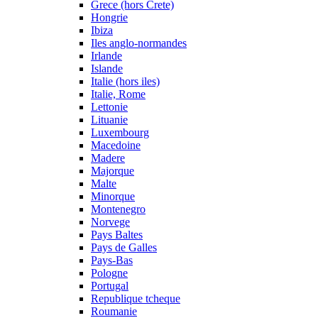
Grece (hors Crete)
Hongrie
Ibiza
Iles anglo-normandes
Irlande
Islande
Italie (hors iles)
Italie, Rome
Lettonie
Lituanie
Luxembourg
Macedoine
Madere
Majorque
Malte
Minorque
Montenegro
Norvege
Pays Baltes
Pays de Galles
Pays-Bas
Pologne
Portugal
Republique tcheque
Roumanie