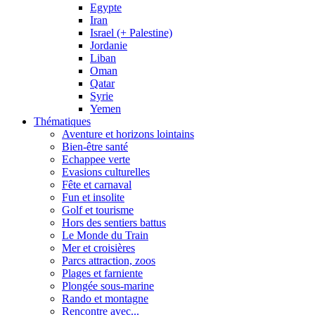
Egypte
Iran
Israel (+ Palestine)
Jordanie
Liban
Oman
Qatar
Syrie
Yemen
Thématiques
Aventure et horizons lointains
Bien-être santé
Echappee verte
Evasions culturelles
Fête et carnaval
Fun et insolite
Golf et tourisme
Hors des sentiers battus
Le Monde du Train
Mer et croisières
Parcs attraction, zoos
Plages et farniente
Plongée sous-marine
Rando et montagne
Rencontre avec...