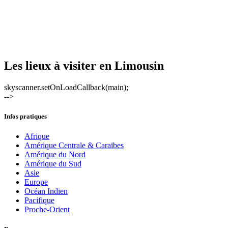
Les lieux à visiter en Limousin
skyscanner.setOnLoadCallback(main);
-->
Infos pratiques
Afrique
Amérique Centrale & Caraïbes
Amérique du Nord
Amérique du Sud
Asie
Europe
Océan Indien
Pacifique
Proche-Orient