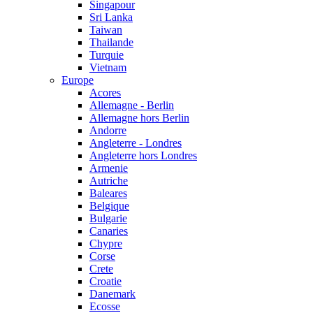
Singapour
Sri Lanka
Taiwan
Thailande
Turquie
Vietnam
Europe
Acores
Allemagne - Berlin
Allemagne hors Berlin
Andorre
Angleterre - Londres
Angleterre hors Londres
Armenie
Autriche
Baleares
Belgique
Bulgarie
Canaries
Chypre
Corse
Crete
Croatie
Danemark
Ecosse