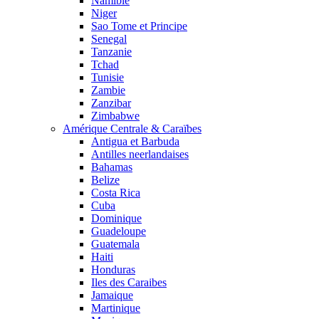
Namibie
Niger
Sao Tome et Principe
Senegal
Tanzanie
Tchad
Tunisie
Zambie
Zanzibar
Zimbabwe
Amérique Centrale & Caraïbes
Antigua et Barbuda
Antilles neerlandaises
Bahamas
Belize
Costa Rica
Cuba
Dominique
Guadeloupe
Guatemala
Haiti
Honduras
Iles des Caraibes
Jamaique
Martinique