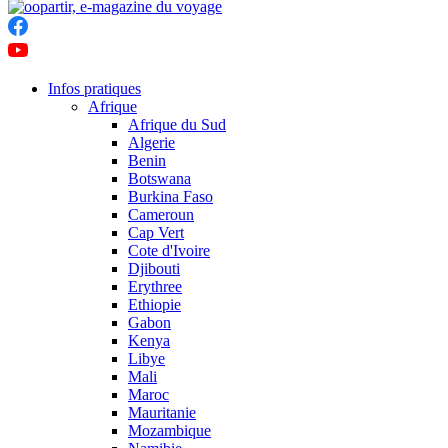
Infos pratiques
Afrique
Afrique du Sud
Algerie
Benin
Botswana
Burkina Faso
Cameroun
Cap Vert
Cote d'Ivoire
Djibouti
Erythree
Ethiopie
Gabon
Kenya
Libye
Mali
Maroc
Mauritanie
Mozambique