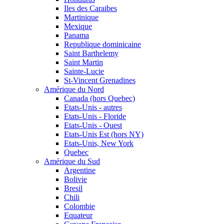
Iles des Caraibes
Martinique
Mexique
Panama
Republique dominicaine
Saint Barthelemy
Saint Martin
Sainte-Lucie
St-Vincent Grenadines
Amérique du Nord
Canada (hors Quebec)
Etats-Unis - autres
Etats-Unis - Floride
Etats-Unis - Ouest
Etats-Unis Est (hors NY)
Etats-Unis, New York
Quebec
Amérique du Sud
Argentine
Bolivie
Bresil
Chili
Colombie
Equateur