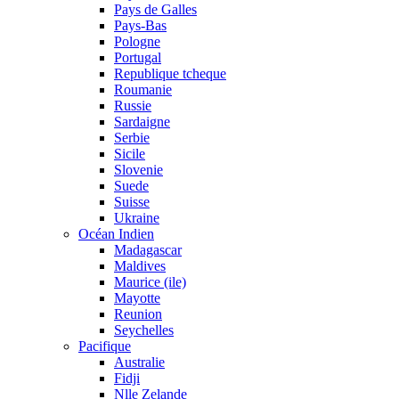
Pays de Galles
Pays-Bas
Pologne
Portugal
Republique tcheque
Roumanie
Russie
Sardaigne
Serbie
Sicile
Slovenie
Suede
Suisse
Ukraine
Océan Indien
Madagascar
Maldives
Maurice (ile)
Mayotte
Reunion
Seychelles
Pacifique
Australie
Fidji
Nlle Zelande