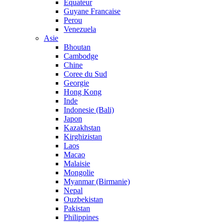
Equateur
Guyane Francaise
Perou
Venezuela
Asie
Bhoutan
Cambodge
Chine
Coree du Sud
Georgie
Hong Kong
Inde
Indonesie (Bali)
Japon
Kazakhstan
Kirghizistan
Laos
Macao
Malaisie
Mongolie
Myanmar (Birmanie)
Nepal
Ouzbekistan
Pakistan
Philippines