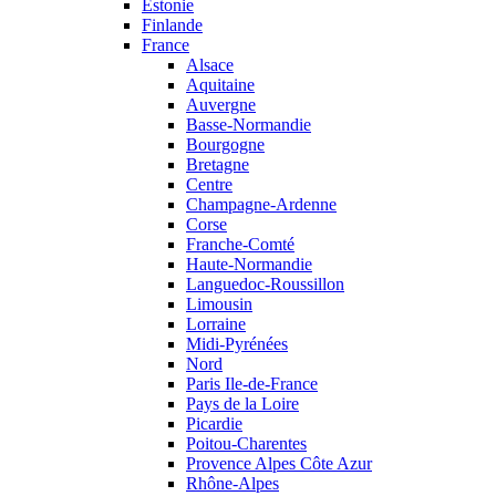
Estonie
Finlande
France
Alsace
Aquitaine
Auvergne
Basse-Normandie
Bourgogne
Bretagne
Centre
Champagne-Ardenne
Corse
Franche-Comté
Haute-Normandie
Languedoc-Roussillon
Limousin
Lorraine
Midi-Pyrénées
Nord
Paris Ile-de-France
Pays de la Loire
Picardie
Poitou-Charentes
Provence Alpes Côte Azur
Rhône-Alpes