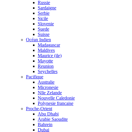
Russie
Sardaigne
Serbie
Sicile
Slovenie
Suede
Suisse
Océan Indien
Madagascar
Maldives
Maurice (ile)
Mayotte
Reunion
Seychelles
Pacifique
Australie
Micronesie
Nlle Zelande
Nouvelle Caledonie
Polynesie francaise
Proche-Orient
Abu Dhabi
Arabie Saoudite
Bahrein
Dubai