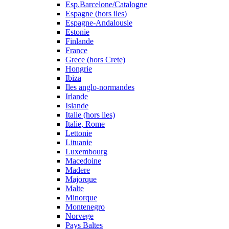
Esp.Barcelone/Catalogne
Espagne (hors iles)
Espagne-Andalousie
Estonie
Finlande
France
Grece (hors Crete)
Hongrie
Ibiza
Iles anglo-normandes
Irlande
Islande
Italie (hors iles)
Italie, Rome
Lettonie
Lituanie
Luxembourg
Macedoine
Madere
Majorque
Malte
Minorque
Montenegro
Norvege
Pays Baltes