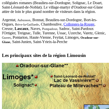
collégiales romanes (Beaulieu-sur-Dordogne, Solignac, Le Doart,
Saint-Léonard-de-Noblat). Le village-martyr d'Oradour-sur-Glane
attire de loin le plus grand nombre de visiteurs dans la région.
Argentat,
, Bonnat, Beaulieu-sur-Dordogne, Bort-les-
Aubusson
Orgues,
, Chamboulive,
Collonges-la-Rouge
,
Brive-la-Gaillarde
Creuse,
Lascaux
, Naves,
, Sadroc, Saint-Pardoux
Pompadour
l'Ortigier, Treignac, Tulle, Turenne, Ussac, Uzerche, Varetz, Glenic,
, Pontarion, Haute-Vienne, Feytiat,
Limoges
,
Gueret
Oradour-sur-
, Saint-Junien, Saint-Yrieix-la-Perche
Glane
Les principaux sites de la région Limousin