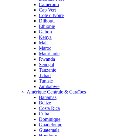
Cameroun
Cap Vert
Cote d'Ivoire
Djibouti
Ethiopie
Gabon
Kenya
Mali
Maroc
Mauritanie
Rwanda
Senegal
Tanzanie
Tchad
Tunisie
Zimbabwe
Amérique Centrale & Caraïbes
Bahamas
Belize
Costa Rica
Cuba
Dominique
Guadeloupe
Guatemala
Honduras