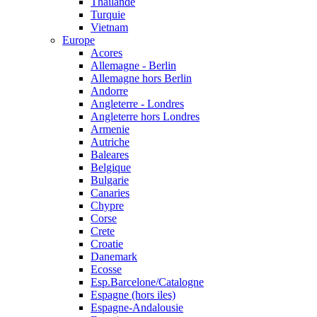
Thailande
Turquie
Vietnam
Europe
Acores
Allemagne - Berlin
Allemagne hors Berlin
Andorre
Angleterre - Londres
Angleterre hors Londres
Armenie
Autriche
Baleares
Belgique
Bulgarie
Canaries
Chypre
Corse
Crete
Croatie
Danemark
Ecosse
Esp.Barcelone/Catalogne
Espagne (hors iles)
Espagne-Andalousie