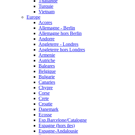
Thailande
Turquie
Vietnam
Europe
Acores
Allemagne - Berlin
Allemagne hors Berlin
Andorre
Angleterre - Londres
Angleterre hors Londres
Armenie
Autriche
Baleares
Belgique
Bulgarie
Canaries
Chypre
Corse
Crete
Croatie
Danemark
Ecosse
Esp.Barcelone/Catalogne
Espagne (hors iles)
Espagne-Andalousie