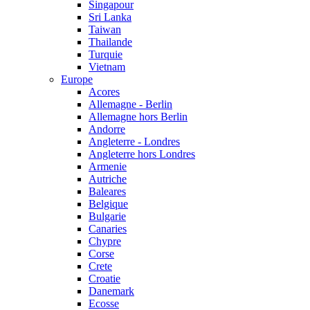
Singapour
Sri Lanka
Taiwan
Thailande
Turquie
Vietnam
Europe
Acores
Allemagne - Berlin
Allemagne hors Berlin
Andorre
Angleterre - Londres
Angleterre hors Londres
Armenie
Autriche
Baleares
Belgique
Bulgarie
Canaries
Chypre
Corse
Crete
Croatie
Danemark
Ecosse