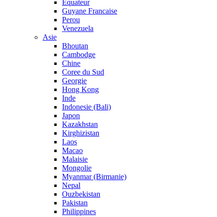
Equateur
Guyane Francaise
Perou
Venezuela
Asie
Bhoutan
Cambodge
Chine
Coree du Sud
Georgie
Hong Kong
Inde
Indonesie (Bali)
Japon
Kazakhstan
Kirghizistan
Laos
Macao
Malaisie
Mongolie
Myanmar (Birmanie)
Nepal
Ouzbekistan
Pakistan
Philippines