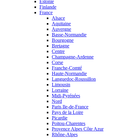
Estonie
Finlande
France
Alsace
Aquitaine
Auvergne
Basse-Normandie
Bourgogne
Bretagne
Centre
Champagne-Ardenne
Corse
Franche-Comté
Haute-Normandie
Languedoc-Roussillon
Limousin
Lorraine
Midi-Pyrénées
Nord
Paris Ile-de-France
Pays de la Loire
Picardie
Poitou-Charentes
Provence Alpes Côte Azur
Rhône-Alpes