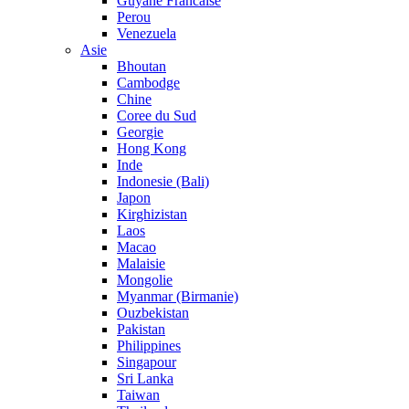
Guyane Francaise
Perou
Venezuela
Asie
Bhoutan
Cambodge
Chine
Coree du Sud
Georgie
Hong Kong
Inde
Indonesie (Bali)
Japon
Kirghizistan
Laos
Macao
Malaisie
Mongolie
Myanmar (Birmanie)
Ouzbekistan
Pakistan
Philippines
Singapour
Sri Lanka
Taiwan