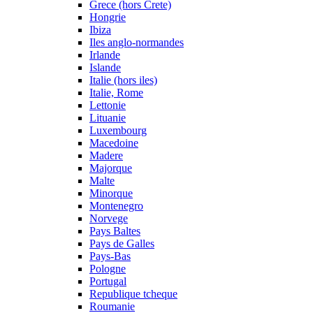
Grece (hors Crete)
Hongrie
Ibiza
Iles anglo-normandes
Irlande
Islande
Italie (hors iles)
Italie, Rome
Lettonie
Lituanie
Luxembourg
Macedoine
Madere
Majorque
Malte
Minorque
Montenegro
Norvege
Pays Baltes
Pays de Galles
Pays-Bas
Pologne
Portugal
Republique tcheque
Roumanie