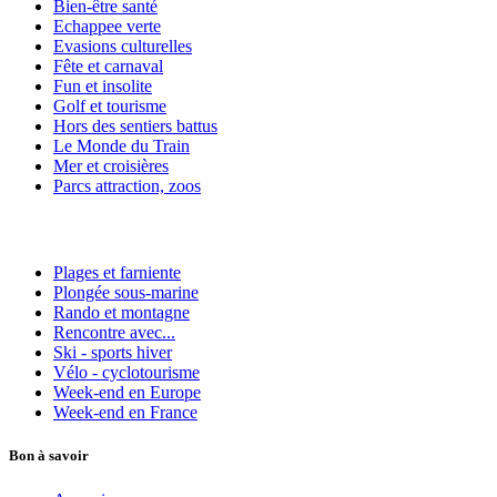
Bien-être santé
Echappee verte
Evasions culturelles
Fête et carnaval
Fun et insolite
Golf et tourisme
Hors des sentiers battus
Le Monde du Train
Mer et croisières
Parcs attraction, zoos
Plages et farniente
Plongée sous-marine
Rando et montagne
Rencontre avec...
Ski - sports hiver
Vélo - cyclotourisme
Week-end en Europe
Week-end en France
Bon à savoir