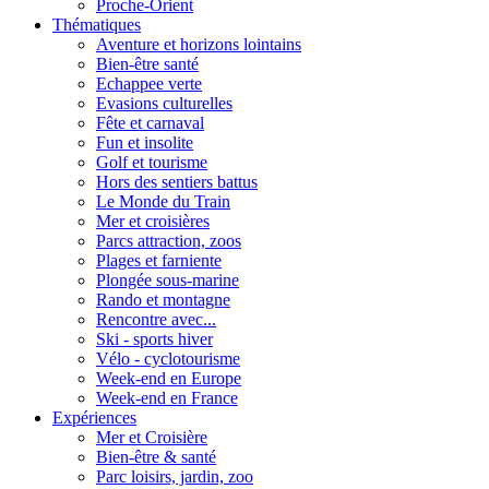
Proche-Orient
Thématiques
Aventure et horizons lointains
Bien-être santé
Echappee verte
Evasions culturelles
Fête et carnaval
Fun et insolite
Golf et tourisme
Hors des sentiers battus
Le Monde du Train
Mer et croisières
Parcs attraction, zoos
Plages et farniente
Plongée sous-marine
Rando et montagne
Rencontre avec...
Ski - sports hiver
Vélo - cyclotourisme
Week-end en Europe
Week-end en France
Expériences
Mer et Croisière
Bien-être & santé
Parc loisirs, jardin, zoo