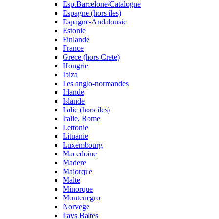
Esp.Barcelone/Catalogne
Espagne (hors iles)
Espagne-Andalousie
Estonie
Finlande
France
Grece (hors Crete)
Hongrie
Ibiza
Iles anglo-normandes
Irlande
Islande
Italie (hors iles)
Italie, Rome
Lettonie
Lituanie
Luxembourg
Macedoine
Madere
Majorque
Malte
Minorque
Montenegro
Norvege
Pays Baltes