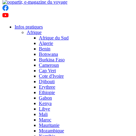
Infos pratiques
Afrique
Afrique du Sud
Algerie
Benin
Botswana
Burkina Faso
Cameroun
Cap Vert
Cote d'Ivoire
Djibouti
Erythree
Ethiopie
Gabon
Kenya
Libye
Mali
Maroc
Mauritanie
Mozambique