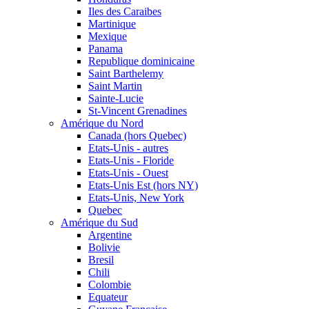
Iles des Caraibes
Martinique
Mexique
Panama
Republique dominicaine
Saint Barthelemy
Saint Martin
Sainte-Lucie
St-Vincent Grenadines
Amérique du Nord
Canada (hors Quebec)
Etats-Unis - autres
Etats-Unis - Floride
Etats-Unis - Ouest
Etats-Unis Est (hors NY)
Etats-Unis, New York
Quebec
Amérique du Sud
Argentine
Bolivie
Bresil
Chili
Colombie
Equateur