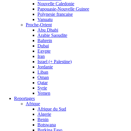
Nouvelle Caledonie
Papouasie-Nouvelle Guinee
Polynesie francaise
Vanuatu
Proche-Orient
Abu Dhabi
Arabie Saoudite
Bahrein
Dubai
Egypte
Iran
Israel (+ Palestine)
Jordanie
Liban
Oman
Qatar
Syrie
Yemen
Reportages
Afrique
Afrique du Sud
Algerie
Benin
Botswana
Burkina Faso