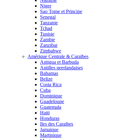
Namibie
Niger
Sao Tome et Principe
Senegal
Tanzanie
Tchad
Tunisie
Zambie
Zanzibar
Zimbabwe
Amérique Centrale & Caraïbes
Antigua et Barbuda
Antilles neerlandaises
Bahamas
Belize
Costa Rica
Cuba
Dominique
Guadeloupe
Guatemala
Haiti
Honduras
Iles des Caraibes
Jamaique
Martinique