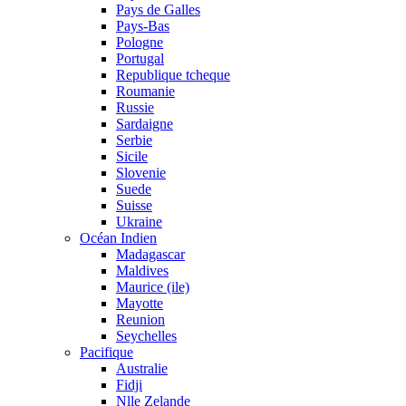
Pays de Galles
Pays-Bas
Pologne
Portugal
Republique tcheque
Roumanie
Russie
Sardaigne
Serbie
Sicile
Slovenie
Suede
Suisse
Ukraine
Océan Indien
Madagascar
Maldives
Maurice (ile)
Mayotte
Reunion
Seychelles
Pacifique
Australie
Fidji
Nlle Zelande