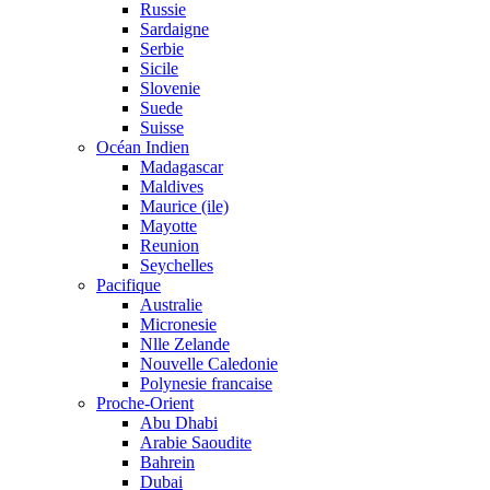
Russie
Sardaigne
Serbie
Sicile
Slovenie
Suede
Suisse
Océan Indien
Madagascar
Maldives
Maurice (ile)
Mayotte
Reunion
Seychelles
Pacifique
Australie
Micronesie
Nlle Zelande
Nouvelle Caledonie
Polynesie francaise
Proche-Orient
Abu Dhabi
Arabie Saoudite
Bahrein
Dubai