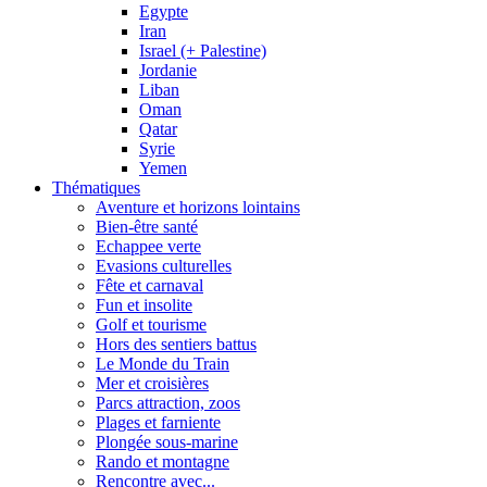
Egypte
Iran
Israel (+ Palestine)
Jordanie
Liban
Oman
Qatar
Syrie
Yemen
Thématiques
Aventure et horizons lointains
Bien-être santé
Echappee verte
Evasions culturelles
Fête et carnaval
Fun et insolite
Golf et tourisme
Hors des sentiers battus
Le Monde du Train
Mer et croisières
Parcs attraction, zoos
Plages et farniente
Plongée sous-marine
Rando et montagne
Rencontre avec...