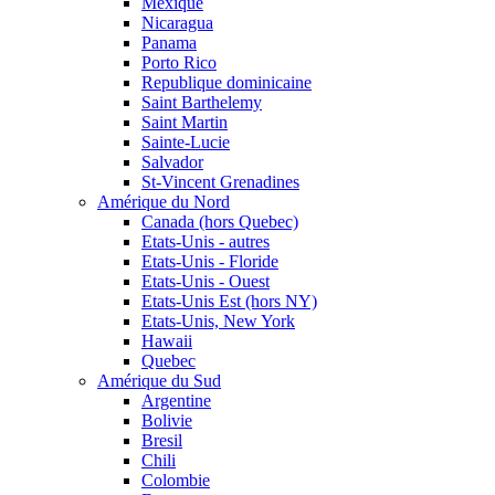
Mexique
Nicaragua
Panama
Porto Rico
Republique dominicaine
Saint Barthelemy
Saint Martin
Sainte-Lucie
Salvador
St-Vincent Grenadines
Amérique du Nord
Canada (hors Quebec)
Etats-Unis - autres
Etats-Unis - Floride
Etats-Unis - Ouest
Etats-Unis Est (hors NY)
Etats-Unis, New York
Hawaii
Quebec
Amérique du Sud
Argentine
Bolivie
Bresil
Chili
Colombie