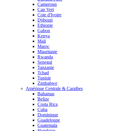
Cameroun
Cap Vert
Cote d'Ivoire
Djibouti
Ethiopie
Gabon
Kenya
Mali
Maroc
Mauritanie
Rwanda
Senegal
Tanzanie
Tchad
Tunisie
Zimbabwe
Amérique Centrale & Caraïbes
Bahamas
Belize
Costa Rica
Cuba
Dominique
Guadeloupe
Guatemala
Honduras