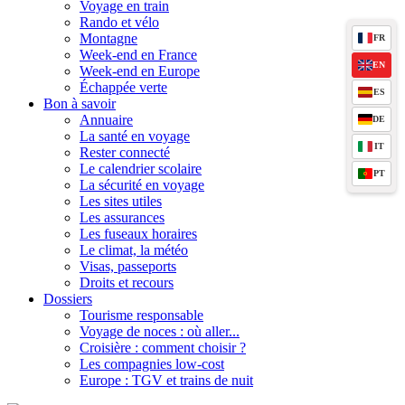
Voyage en train
Rando et vélo
Montagne
FR
Week-end en France
EN
Week-end en Europe
Échappée verte
ES
Bon à savoir
Annuaire
DE
La santé en voyage
IT
Rester connecté
Le calendrier scolaire
PT
La sécurité en voyage
Les sites utiles
Les assurances
Les fuseaux horaires
Le climat, la météo
Visas, passeports
Droits et recours
Dossiers
Tourisme responsable
Voyage de noces : où aller...
Croisière : comment choisir ?
Les compagnies low-cost
Europe : TGV et trains de nuit