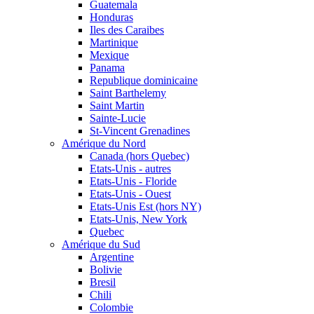
Guatemala
Honduras
Iles des Caraibes
Martinique
Mexique
Panama
Republique dominicaine
Saint Barthelemy
Saint Martin
Sainte-Lucie
St-Vincent Grenadines
Amérique du Nord
Canada (hors Quebec)
Etats-Unis - autres
Etats-Unis - Floride
Etats-Unis - Ouest
Etats-Unis Est (hors NY)
Etats-Unis, New York
Quebec
Amérique du Sud
Argentine
Bolivie
Bresil
Chili
Colombie