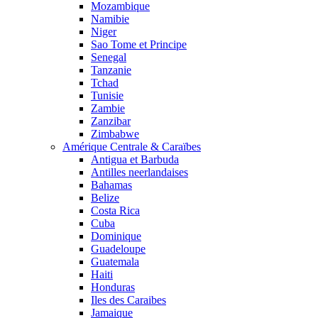
Mozambique
Namibie
Niger
Sao Tome et Principe
Senegal
Tanzanie
Tchad
Tunisie
Zambie
Zanzibar
Zimbabwe
Amérique Centrale & Caraïbes
Antigua et Barbuda
Antilles neerlandaises
Bahamas
Belize
Costa Rica
Cuba
Dominique
Guadeloupe
Guatemala
Haiti
Honduras
Iles des Caraibes
Jamaique