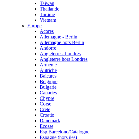
Taiwan
Thailande
Turquie
Vietnam
Europe
Acores
Allemagne - Berlin
Allemagne hors Berlin
Andorre
Angleterre - Londres
Angleterre hors Londres
Armenie
Autriche
Baleares
Belgique
Bulgarie
Canaries
Chypre
Corse
Crete
Croatie
Danemark
Ecosse
Esp.Barcelone/Catalogne
Espagne (hors iles)