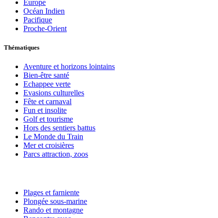
Europe
Océan Indien
Pacifique
Proche-Orient
Thématiques
Aventure et horizons lointains
Bien-être santé
Echappee verte
Evasions culturelles
Fête et carnaval
Fun et insolite
Golf et tourisme
Hors des sentiers battus
Le Monde du Train
Mer et croisières
Parcs attraction, zoos
Plages et farniente
Plongée sous-marine
Rando et montagne