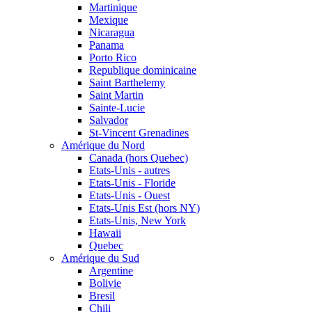
Martinique
Mexique
Nicaragua
Panama
Porto Rico
Republique dominicaine
Saint Barthelemy
Saint Martin
Sainte-Lucie
Salvador
St-Vincent Grenadines
Amérique du Nord
Canada (hors Quebec)
Etats-Unis - autres
Etats-Unis - Floride
Etats-Unis - Ouest
Etats-Unis Est (hors NY)
Etats-Unis, New York
Hawaii
Quebec
Amérique du Sud
Argentine
Bolivie
Bresil
Chili