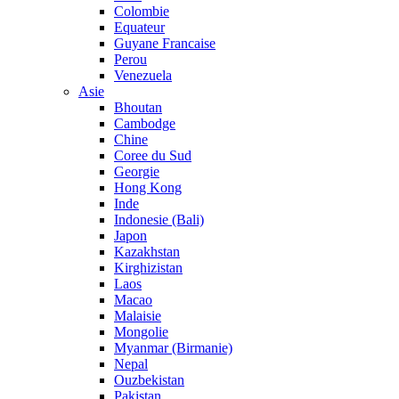
Colombie
Equateur
Guyane Francaise
Perou
Venezuela
Asie
Bhoutan
Cambodge
Chine
Coree du Sud
Georgie
Hong Kong
Inde
Indonesie (Bali)
Japon
Kazakhstan
Kirghizistan
Laos
Macao
Malaisie
Mongolie
Myanmar (Birmanie)
Nepal
Ouzbekistan
Pakistan