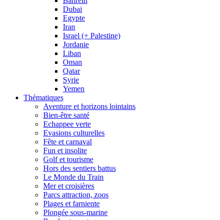
Bahrein
Dubai
Egypte
Iran
Israel (+ Palestine)
Jordanie
Liban
Oman
Qatar
Syrie
Yemen
Thématiques
Aventure et horizons lointains
Bien-être santé
Echappee verte
Evasions culturelles
Fête et carnaval
Fun et insolite
Golf et tourisme
Hors des sentiers battus
Le Monde du Train
Mer et croisières
Parcs attraction, zoos
Plages et farniente
Plongée sous-marine