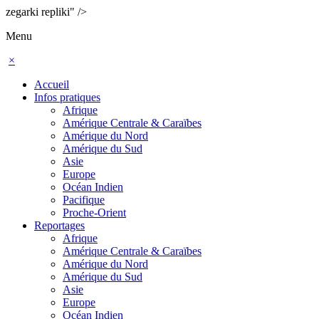
zegarki repliki" />
Menu
×
Accueil
Infos pratiques
Afrique
Amérique Centrale & Caraïbes
Amérique du Nord
Amérique du Sud
Asie
Europe
Océan Indien
Pacifique
Proche-Orient
Reportages
Afrique
Amérique Centrale & Caraïbes
Amérique du Nord
Amérique du Sud
Asie
Europe
Océan Indien