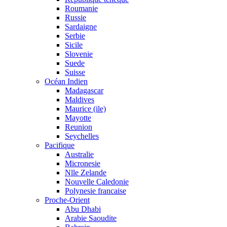
Roumanie
Russie
Sardaigne
Serbie
Sicile
Slovenie
Suede
Suisse
Océan Indien
Madagascar
Maldives
Maurice (ile)
Mayotte
Reunion
Seychelles
Pacifique
Australie
Micronesie
Nlle Zelande
Nouvelle Caledonie
Polynesie francaise
Proche-Orient
Abu Dhabi
Arabie Saoudite