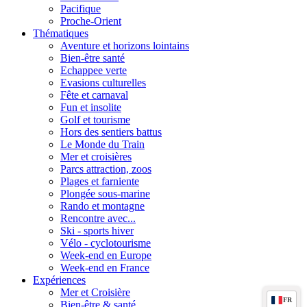
Pacifique
Proche-Orient
Thématiques
Aventure et horizons lointains
Bien-être santé
Echappee verte
Evasions culturelles
Fête et carnaval
Fun et insolite
Golf et tourisme
Hors des sentiers battus
Le Monde du Train
Mer et croisières
Parcs attraction, zoos
Plages et farniente
Plongée sous-marine
Rando et montagne
Rencontre avec...
Ski - sports hiver
Vélo - cyclotourisme
Week-end en Europe
Week-end en France
Expériences
Mer et Croisière
FR
Bien-être & santé