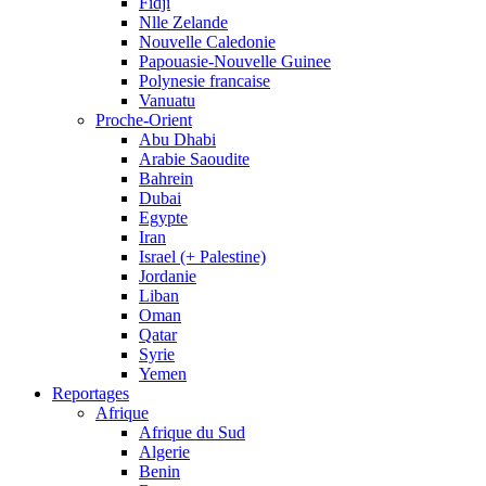
Fidji
Nlle Zelande
Nouvelle Caledonie
Papouasie-Nouvelle Guinee
Polynesie francaise
Vanuatu
Proche-Orient
Abu Dhabi
Arabie Saoudite
Bahrein
Dubai
Egypte
Iran
Israel (+ Palestine)
Jordanie
Liban
Oman
Qatar
Syrie
Yemen
Reportages
Afrique
Afrique du Sud
Algerie
Benin