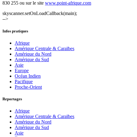
830 255 ou sur le site
www.point-afrique.com
skyscanner.setOnLoadCallback(main);
-->
Infos pratiques
Afrique
Amérique Centrale & Caraïbes
Amérique du Nord
Amérique du Sud
Asie
Europe
Océan Indien
Pacifique
Proche-Orient
Reportages
Afrique
Amérique Centrale & Caraïbes
Amérique du Nord
Amérique du Sud
Asie