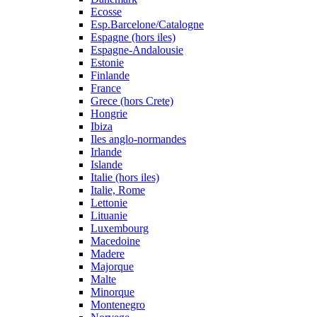
Ecosse
Esp.Barcelone/Catalogne
Espagne (hors iles)
Espagne-Andalousie
Estonie
Finlande
France
Grece (hors Crete)
Hongrie
Ibiza
Iles anglo-normandes
Irlande
Islande
Italie (hors iles)
Italie, Rome
Lettonie
Lituanie
Luxembourg
Macedoine
Madere
Majorque
Malte
Minorque
Montenegro