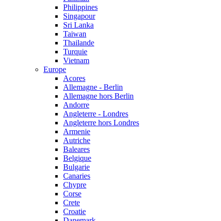
Philippines
Singapour
Sri Lanka
Taiwan
Thailande
Turquie
Vietnam
Europe
Acores
Allemagne - Berlin
Allemagne hors Berlin
Andorre
Angleterre - Londres
Angleterre hors Londres
Armenie
Autriche
Baleares
Belgique
Bulgarie
Canaries
Chypre
Corse
Crete
Croatie
Danemark