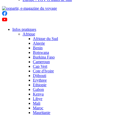
Infos pratiques
Afrique
Afrique du Sud
Algerie
Benin
Botswana
Burkina Faso
Cameroun
Cap Vert
Cote d'Ivoire
Djibouti
Erythree
Ethiopie
Gabon
Kenya
Libye
Mali
Maroc
Mauritanie