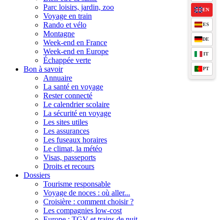
Parc loisirs, jardin, zoo
EN
Voyage en train
Rando et vélo
ES
Montagne
DE
Week-end en France
Week-end en Europe
IT
Échappée verte
Bon à savoir
PT
Annuaire
La santé en voyage
Rester connecté
Le calendrier scolaire
La sécurité en voyage
Les sites utiles
Les assurances
Les fuseaux horaires
Le climat, la météo
Visas, passeports
Droits et recours
Dossiers
Tourisme responsable
Voyage de noces : où aller...
Croisière : comment choisir ?
Les compagnies low-cost
Europe : TGV et trains de nuit