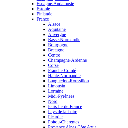
Espagne-Andalousie
Estonie
Finlande
France
Alsace
Aquitaine
Auvergne
Basse-Normandie
Bourgogne
Bretagne
Centre
Champagne-Ardenne
Corse
Franche-Comté
Haute-Normandie
Languedoc-Roussillon
Limousin
Lorraine
Midi-Pyrénées
Nord
Paris Ile-de-France
Pays de la Loire
Picardie
Poitou-Charentes
Provence Alpes Côte Azur