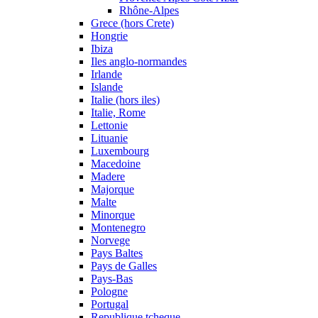
Rhône-Alpes
Grece (hors Crete)
Hongrie
Ibiza
Iles anglo-normandes
Irlande
Islande
Italie (hors iles)
Italie, Rome
Lettonie
Lituanie
Luxembourg
Macedoine
Madere
Majorque
Malte
Minorque
Montenegro
Norvege
Pays Baltes
Pays de Galles
Pays-Bas
Pologne
Portugal
Republique tcheque