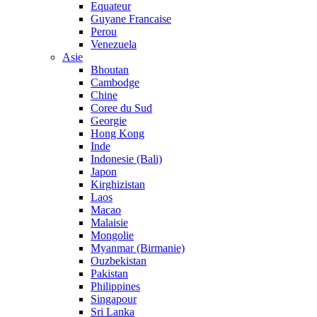
Equateur
Guyane Francaise
Perou
Venezuela
Asie
Bhoutan
Cambodge
Chine
Coree du Sud
Georgie
Hong Kong
Inde
Indonesie (Bali)
Japon
Kirghizistan
Laos
Macao
Malaisie
Mongolie
Myanmar (Birmanie)
Ouzbekistan
Pakistan
Philippines
Singapour
Sri Lanka