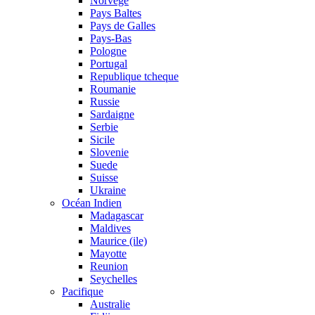
Norvege
Pays Baltes
Pays de Galles
Pays-Bas
Pologne
Portugal
Republique tcheque
Roumanie
Russie
Sardaigne
Serbie
Sicile
Slovenie
Suede
Suisse
Ukraine
Océan Indien
Madagascar
Maldives
Maurice (ile)
Mayotte
Reunion
Seychelles
Pacifique
Australie