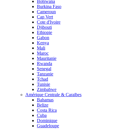
Botswana
Burkina Faso
Cameroun
Cap Vert
Cote d'Ivoire
Djibouti
Ethiopie
Gabon
Kenya
Mali
Maroc
Mauritanie
Rwanda
Senegal
Tanzanie
Tchad
Tunisie
Zimbabwe
Amérique Centrale & Caraïbes
Bahamas
Belize
Costa Rica
Cuba
Dominique
Guadeloupe