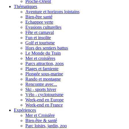
Proche-Orient
Thématiques
Aventure et horizons lointains
Bien-être santé
Echappee verte
Evasions culturelles
Fête et carnaval
Fun et insolite
Golf et tourisme
Hors des sentiers battus
Le Monde du Train
Mer et croisières
Parcs attraction, zoos
Plages et farniente
Plongée sous-marine
Rando et montagne
Rencontre avec...
Ski - sports hiver
Vélo - cyclotourisme
Week-end en Europe
Week-end en France
Expériences
Mer et Croisière
Bien-être & santé
Parc loisirs, jardin, zoo