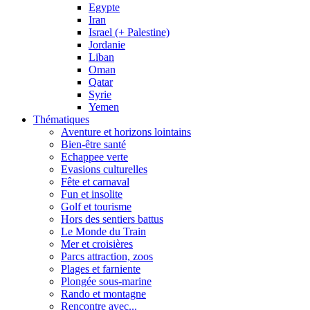
Egypte
Iran
Israel (+ Palestine)
Jordanie
Liban
Oman
Qatar
Syrie
Yemen
Thématiques
Aventure et horizons lointains
Bien-être santé
Echappee verte
Evasions culturelles
Fête et carnaval
Fun et insolite
Golf et tourisme
Hors des sentiers battus
Le Monde du Train
Mer et croisières
Parcs attraction, zoos
Plages et farniente
Plongée sous-marine
Rando et montagne
Rencontre avec...