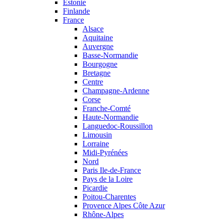
Estonie
Finlande
France
Alsace
Aquitaine
Auvergne
Basse-Normandie
Bourgogne
Bretagne
Centre
Champagne-Ardenne
Corse
Franche-Comté
Haute-Normandie
Languedoc-Roussillon
Limousin
Lorraine
Midi-Pyrénées
Nord
Paris Ile-de-France
Pays de la Loire
Picardie
Poitou-Charentes
Provence Alpes Côte Azur
Rhône-Alpes