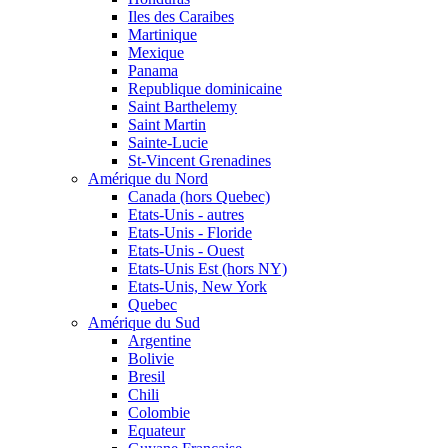
Iles des Caraibes
Martinique
Mexique
Panama
Republique dominicaine
Saint Barthelemy
Saint Martin
Sainte-Lucie
St-Vincent Grenadines
Amérique du Nord
Canada (hors Quebec)
Etats-Unis - autres
Etats-Unis - Floride
Etats-Unis - Ouest
Etats-Unis Est (hors NY)
Etats-Unis, New York
Quebec
Amérique du Sud
Argentine
Bolivie
Bresil
Chili
Colombie
Equateur