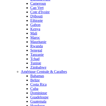
Cameroun
Cap Vert
Cote d'Ivoire
Djibouti
Ethiopie
Gabon
Kenya
Mali
Maroc
Mauritanie
Rwanda
Senegal
Tanzanie
Tchad
Tunisie
Zimbabwe
Amérique Centrale & Caraïbes
Bahamas
Belize
Costa Rica
Cuba
Dominique
Guadeloupe
Guatemala
Honduras