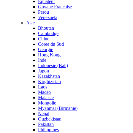
Equateur
Guyane Francaise
Perou
Venezuela
Asie
Bhoutan
Cambodge
Chine
Coree du Sud
Georgie
Hong Kong
Inde
Indonesie (Bali)
Japon
Kazakhstan
Kirghizistan
Laos
Macao
Malaisie
Mongolie
Myanmar (Birmanie)
Nepal
Ouzbekistan
Pakistan
Philippines