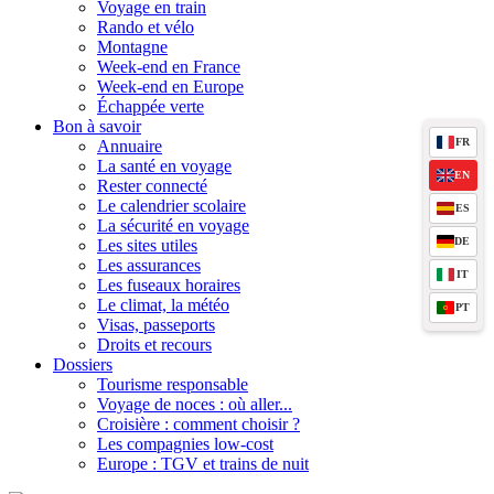
Voyage en train
Rando et vélo
Montagne
Week-end en France
Week-end en Europe
Échappée verte
Bon à savoir
FR
Annuaire
La santé en voyage
EN
Rester connecté
Le calendrier scolaire
ES
La sécurité en voyage
DE
Les sites utiles
Les assurances
IT
Les fuseaux horaires
Le climat, la météo
PT
Visas, passeports
Droits et recours
Dossiers
Tourisme responsable
Voyage de noces : où aller...
Croisière : comment choisir ?
Les compagnies low-cost
Europe : TGV et trains de nuit