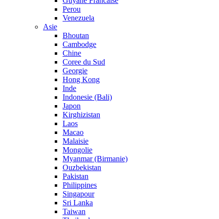
Guyane Francaise
Perou
Venezuela
Asie
Bhoutan
Cambodge
Chine
Coree du Sud
Georgie
Hong Kong
Inde
Indonesie (Bali)
Japon
Kirghizistan
Laos
Macao
Malaisie
Mongolie
Myanmar (Birmanie)
Ouzbekistan
Pakistan
Philippines
Singapour
Sri Lanka
Taiwan