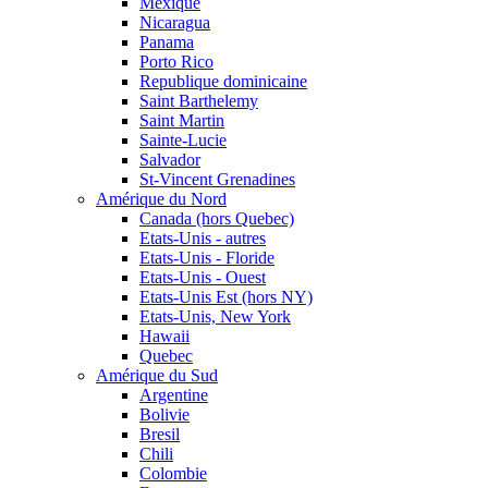
Mexique
Nicaragua
Panama
Porto Rico
Republique dominicaine
Saint Barthelemy
Saint Martin
Sainte-Lucie
Salvador
St-Vincent Grenadines
Amérique du Nord
Canada (hors Quebec)
Etats-Unis - autres
Etats-Unis - Floride
Etats-Unis - Ouest
Etats-Unis Est (hors NY)
Etats-Unis, New York
Hawaii
Quebec
Amérique du Sud
Argentine
Bolivie
Bresil
Chili
Colombie