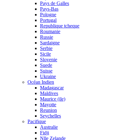
Pays de Galles
Pays-Bas
Pologne
Portugal
Republique tcheque
Roumanie
Russie
Sardaigne
Serbie
Sicile
Slovenie
Suede
Suisse
Ukraine
Océan Indien
Madagascar
Maldives
Maurice (ile)
Mayotte
Reunion
Seychelles
Pacifique
Australie
Fidji
Nlle Zelande