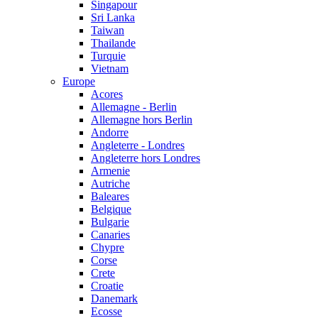
Singapour
Sri Lanka
Taiwan
Thailande
Turquie
Vietnam
Europe
Acores
Allemagne - Berlin
Allemagne hors Berlin
Andorre
Angleterre - Londres
Angleterre hors Londres
Armenie
Autriche
Baleares
Belgique
Bulgarie
Canaries
Chypre
Corse
Crete
Croatie
Danemark
Ecosse