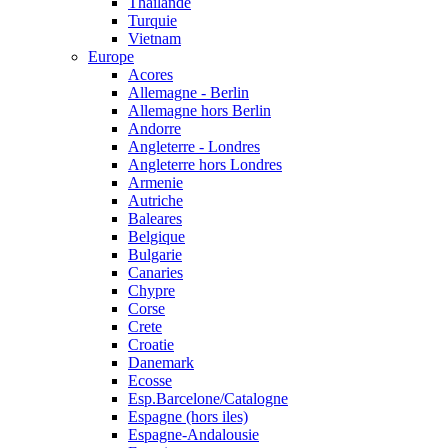
Thailande
Turquie
Vietnam
Europe
Acores
Allemagne - Berlin
Allemagne hors Berlin
Andorre
Angleterre - Londres
Angleterre hors Londres
Armenie
Autriche
Baleares
Belgique
Bulgarie
Canaries
Chypre
Corse
Crete
Croatie
Danemark
Ecosse
Esp.Barcelone/Catalogne
Espagne (hors iles)
Espagne-Andalousie