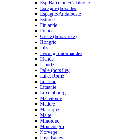
Esp.Barcelone/Catalogne
Espagne (hors iles)
Espagne-Andalousie
Estonie
Finlande
France
Grece (hors Crete)
Hongrie
Ibiza
Iles anglo-normandes
Irlande
Islande
Italie (hors iles)
Italie, Rome
Lettonie
Lituanie
Luxembourg
Macedoine
Madere
Majorque
Malte
Minorque
Montenegro
Norvege
Pays Baltes