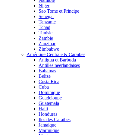
Namibie
Niger
Sao Tome et Principe
Senegal
Tanzanie
Tchad
Tunisie
Zambie
Zanzibar
Zimbabwe
Amérique Centrale & Caraïbes
Antigua et Barbuda
Antilles neerlandaises
Bahamas
Belize
Costa Rica
Cuba
Dominique
Guadeloupe
Guatemala
Haiti
Honduras
Iles des Caraibes
Jamaique
Martinique