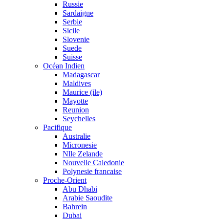
Russie
Sardaigne
Serbie
Sicile
Slovenie
Suede
Suisse
Océan Indien
Madagascar
Maldives
Maurice (ile)
Mayotte
Reunion
Seychelles
Pacifique
Australie
Micronesie
Nlle Zelande
Nouvelle Caledonie
Polynesie francaise
Proche-Orient
Abu Dhabi
Arabie Saoudite
Bahrein
Dubai