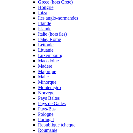
Grece (hors Crete)
Hongrie
Ibiza
Iles anglo-normandes
Irlande
Islande
Italie (hors iles)
Italie, Rome
Lettonie
Lituanie
Luxembourg
Macedoine
Madere
Majorque
Malte
Minorque
Montenegro
Norvege
Pays Baltes
Pays de Galles
Pays-Bas
Pologne
Portugal
Republique tcheque
Roumanie