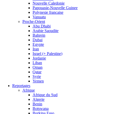
Nouvelle Caledonie
Papouasie-Nouvelle Guinee
Polynesie francaise
Vanuatu
Proche-Orient
Abu Dhabi
Arabie Saoudite
Bahrein
Dubai
Egypte
Iran
Israel (+ Palestine)
Jordanie
Liban
Oman
Qatar
Syrie
Yemen
Reportages
Afrique
Afrique du Sud
Algerie
Benin
Botswana
Burkina Faso